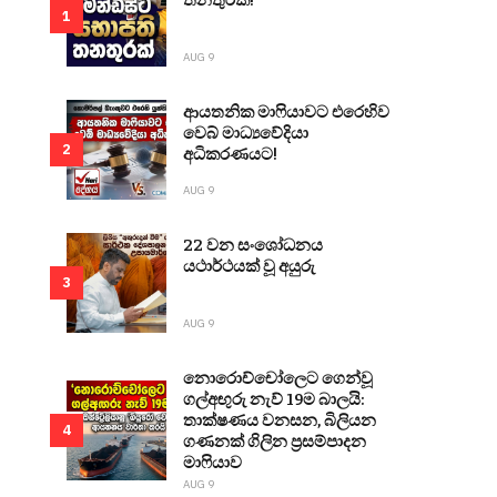
1
AUG 9
ආයතනික මාෆියාවට එරෙහිව
වෙබ් මාධ්‍යවේදියා
2
අධිකරණයට!
AUG 9
22 වන සංශෝධනය
යථාර්ථයක් වූ අයුරු
3
AUG 9
නොරොච්චෝලෙට ගෙන්වූ
ගල්අඟුරු නැව් 19ම බාලයි:
තාක්ෂණය වනසන, බිලියන
4
ගණනක් ගිලින ප්‍රසම්පාදන
මාෆියාව
AUG 9