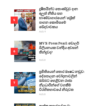
දූෂිතයින්ට තොණ්ඩුව දාන
අලුත් නීතිය සහ
භාණ්ඩාගාරයෙන් 'බ්‍රේක්'
5
පාගන කොමිසමේ
ඛේදවාචකය
AUG 9
MV X-Press Pearl: ඩොලර්
බිලියනයක වන්දිය අවසන්
6
තීන්දුවද?
AUG 8
ප්‍රමිතියෙන් තොර ඖෂධ නඩුව:
දේශපාලන චෝදනාවලින්
ඔබ්බට හෙළිවන රාජ්‍ය
7
නිලධාරීන්ගේ වගකීම්
විරහිතභාවයේ නිරුවත
AUG 8
පාස්කු ප්‍රහාරයේ සැබෑ