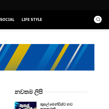
SOCIAL
LIFE STYLE
නවතම ලිපි
කුසල් මෙන්ඩිස්ට නව
තනතුරක්!