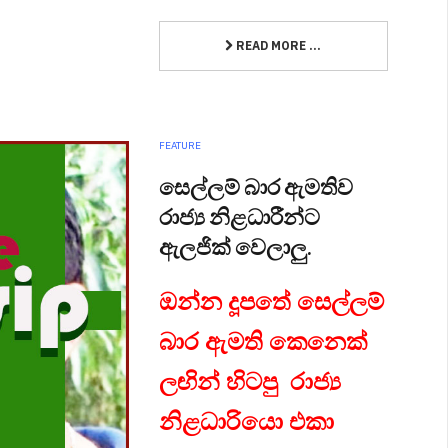
READ MORE ...
FEATURE
සෙල්ලම් බාර ඇමතිව
රාජ්‍ය නිළධාරීන්ට
ඇලජික් වෙලාලු.
ඔන්න දූපතේ සෙල්ලම්
බාර ඇමති කෙනෙක්
ලඟින් හිටපු රාජ්‍ය
නිළධාරියො එකා