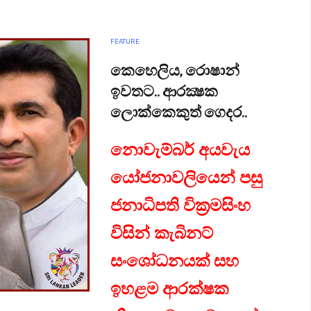
FEATURE
කෙහෙලිය, රොෂාන්
ඉවතට.. ආරක්‍ෂක
ලොක්කෙකුත් ගෙදර..
නොවැම්බර් අයවැය
යෝජනාවලියෙන් පසු
ජනාධිපති වික්‍රමසිංහ
විසින් කැබිනට්
සංශෝධනයක් සහ
ඉහළම ආරක්ෂක