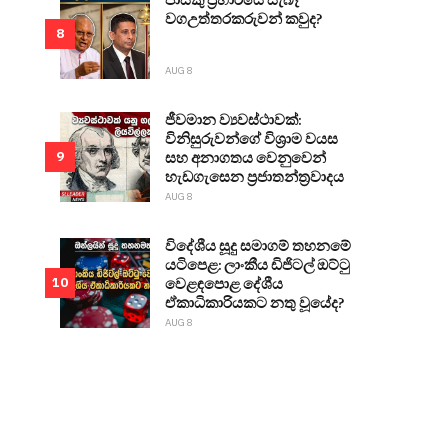
වගඋත්තරකරුවන් කවුද?
8
AUG 8
ජීවමාන ව්‍යවස්ථාවක්:
විනිසුරුවන්ගේ විශ්‍රාම වයස
සහ අනාගතය වෙනුවෙන්
9
හැඩගැසෙන ප්‍රජාතන්ත්‍රවාදය
AUG 8
විදේශීය සූදු සමාගම් තහනමේ
යටිපෙළ: ලාංකීය ඩිජිටල් ඔට්ටු
වෙළඳපොළ දේශීය
10
ඒකාධිකාරියකට නතු වූයේද?
AUG 8