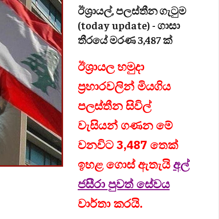
ඊශ්‍රායල්, පලස්තීන ගැටුම
(today update) - ගාසා
තීරයේ මරණ 3,487 ක්
ඊශ්‍රායල හමුදා
ප්‍රහාරවලින් මියගිය
පලස්තීන සිවිල්
වැසියන් ගණන මේ
වනවිට 3,487 තෙක්
ඉහළ ගොස් ඇතැයි
අල්
ජසීරා පුවත් සේවය
වාර්තා කරයි.