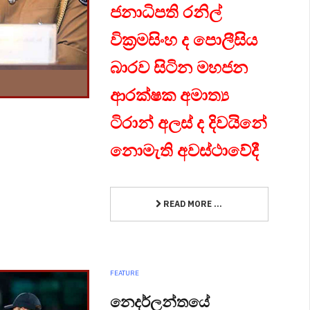
ජනාධිපති රනිල්
වික්‍රමසිංහ ද පොලීසිය
බාරව සිටින මහජන
ආරක්ෂක අමාත්‍ය
ටිරාන් අලස් ද දිවයිනේ
නොමැති අවස්ථාවේදී
READ MORE ...
FEATURE
නෙදර්ලන්තයේ