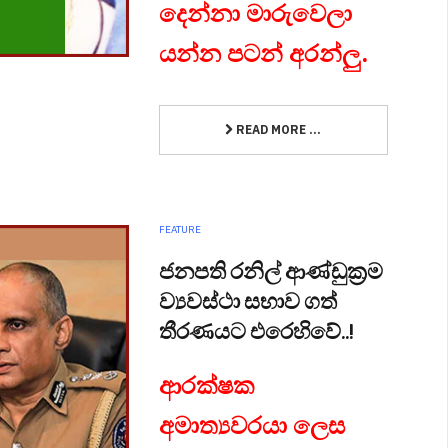
දෙන්නා මාරුවෙලා
යන්න පටන් අරන්ලු.
READ MORE ...
FEATURE
ජනපති රනිල් ආණ්ඩුක්‍රම
ව්‍යවස්ථා සභාව ගත්
තීරණයට එරෙහිවේ..!
ආරක්ෂක
අමාත්‍යවරයා ලෙස