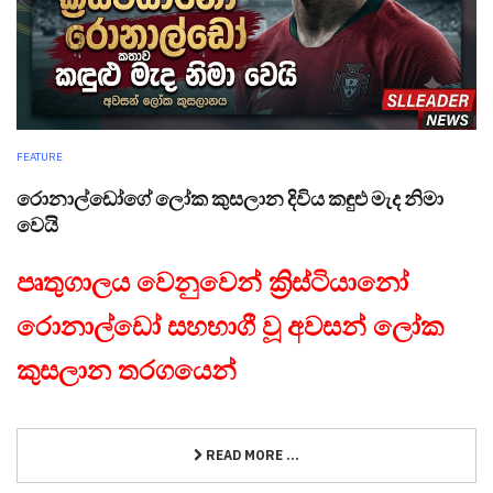
FEATURE
රොනාල්ඩෝගේ ලෝක කුසලාන දිවිය කඳුළු මැද නිමා
වෙයි
පෘතුගාලය වෙනුවෙන් ක්‍රිස්ටියානෝ
රොනාල්ඩෝ සහභාගී වූ අවසන් ලෝක
කුසලාන තරගයෙන්
READ MORE ...