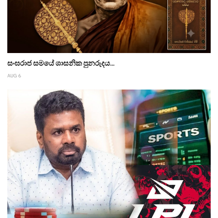
සංඝරාජ සමයේ ශාසනික පුනරුදය...
AUG 6