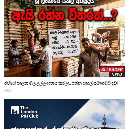
රජයේ පාලන මිල උල්ලංඝනය කරලා.. රත්න සහල් සමාගමට දඩ!
AUG 7