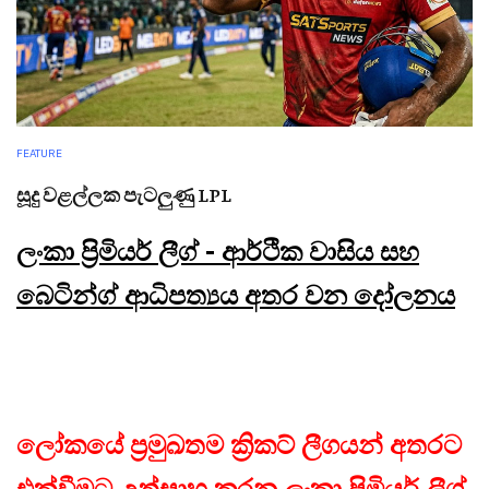
FEATURE
සූදු වළල්ලක පැටලුණු LPL
ලංකා ප්‍රිමියර් ලීග් - ආර්ථික වාසිය සහ
බෙටින්ග් ආධිපත්‍යය අතර වන දෝලනය
ලෝකයේ ප්‍රමුඛතම ක්‍රිකට් ලීගයන් අතරට
එක්වීමට උත්සාහ කරන ලංකා ප්‍රිමියර් ලීග්