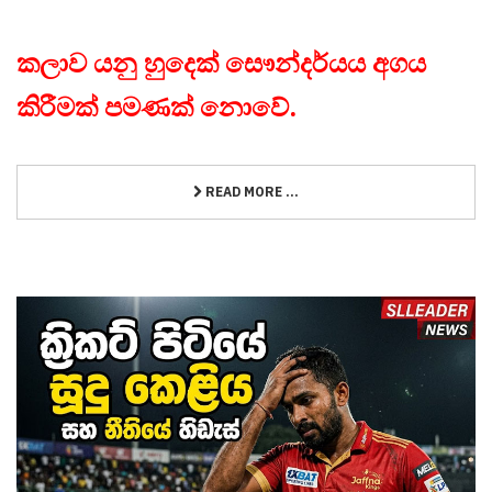
කලාව යනු හුදෙක් සෞන්දර්යය අගය
කිරීමක් පමණක් නොවේ.
READ MORE ...