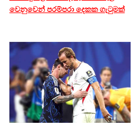
වෙනුවෙන් පරම්පරා දෙකක ගැටුමක්