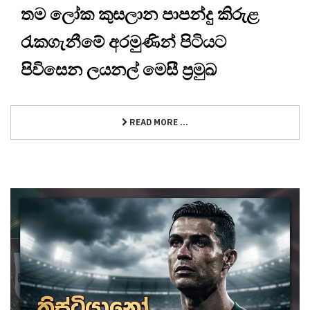
තම ලෝක කුසලාන පාපන්දු කිරුළ
රැකගැනීමේ අරමුණින් පිටියට
පිවිසෙන ලයනල් මෙසී ප්‍රමුඛ
READ MORE ...