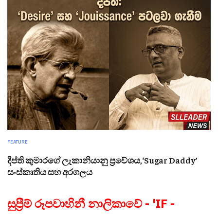
FEATURE
දීප්ති කුමාරගේ ලැකානියානු ප්‍රවේශය,‘Sugar Daddy’
සංස්කෘතිය සහ අරගලය
සුප්‍රීම් රූපවාහිනී නාලිකාවේ - 'IF -