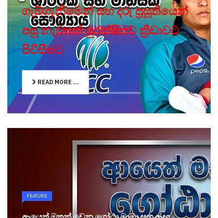
ගැබ්ගැනීමෙන් සහ දරු ප්‍රසූතියෙන්
පසු නැවතත් සුරක්ෂිතව ක්‍රීඩාවට
පිවිසීමට
READ MORE ...
FEATURE
ආයෙත් මතක් වෙන ගෝඨා මාමා සහ ඇඟ