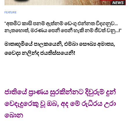
FEATURE
"අතමිට කාසි පනම් ඇත්නම් ඩෙංගු එන්නත විදගනුව...
නැතහොත්, මරණය පෙනි පෙනී හැකි නම් ජීවත් වනු...!"
මාතෘභූමියේ පාලකයෙනි, එම්බා සෞඛ්‍ය අමාත්‍ය,
වෛද්‍ය නලින්ද ජයතිස්සයෙනි!
ජාතියේ ප්‍රාණය සුරකින්නට දිවුරුම් දුන්
වෙදැදුරෙකු වූ ඔබ, අද මේ රුධිරය උරා
බොන