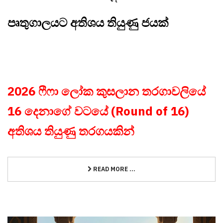
පෘතුගාලයට අතිශය තියුණු ජයක්
2026 ෆීෆා ලෝක කුසලාන තරගාවලියේ
16 දෙනාගේ වටයේ (Round of 16)
අතිශය තියුණු තරගයකින්
READ MORE ...