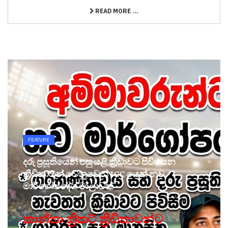
READ MORE ...
FEATURE
දරු ප්‍රසූතියෙන් පසු යළි ක්‍රීඩාවට පිවිසෙන
ක්‍රීඩිකාවන් වෙනුවෙන් ICC යෙන් නව
මාර්ගෝපදේශ මාලාවක්
කාන්තා ක්‍රිකට් ක්‍රීඩිකාවන්ට