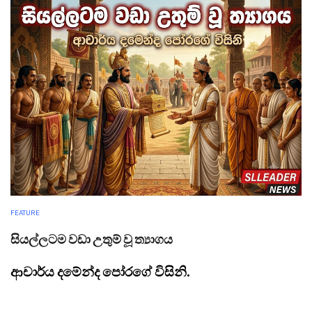
FEATURE
සියල්ලටම වඩා උතුම් වූ ත්‍යාගය
ආචාර්ය දමේන්ද පෝරගේ විසිනි.