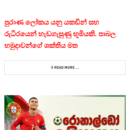
පුරාණ ලෝකය යනු යකඩින් සහ
රුධිරයෙන් හැඩගැසුණු භූමියකි. පාබල
හමුදාවන්ගේ ශක්තිය මත
READ MORE ...