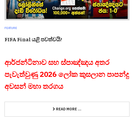
FEATURE
FIFA Final යළි පවත්වයි?
ආර්ජන්ටිනාව සහ ස්පාඤ්ඤය අතර
පැවැත්වුණු 2026 ලෝක කුසලාන පාපන්දු
අවසන් මහා තරගය
READ MORE ...