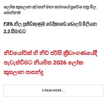
ලෝක කුසලාන අවසන් මහා තරගයේ ප්‍රවේශ පත්‍ර මිල
මෙන්න!!!
FIFA නිල ප්‍රතිවිකුණුම් වේදිකාවේ ඩොලර් මිලියන
2.3 සීමාවට
නිව්යෝර්ක් හි නිව් ජර්සි ක්‍රීඩාංගණයේදී
පැවැත්වීමට නියමිත 2026 ලෝක
කුසලාන පාපන්දු
READ MORE ...