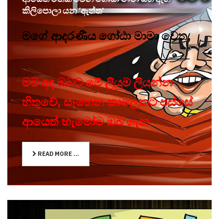
කිලිපොලා යන ‘ඇත්ත’
මගේ ආදරණීය ගෝඨා මාමා වෙත,
මම අද ඔබට මේ ලියුම ලියන්න
හිතුවේ, සෑහෙන කාලෙකට පස්සේ
ආයෙත් හැමෝම ඔබ ගැන
READ MORE ...