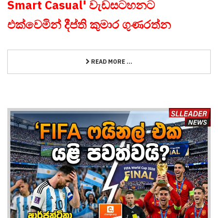
Smart Casual' වැඩසටහනට
එක්වෙමින් දීප්ති කුමාර ගුණරත්න
READ MORE ...