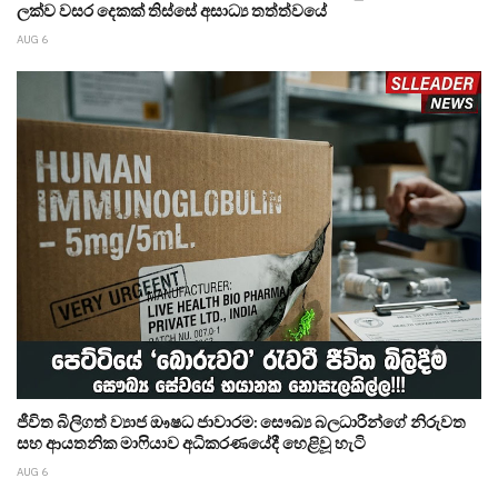
ලක්ව වසර දෙකක් තිස්සේ අසාධ්‍ය තත්ත්වයේ
AUG 6
ජීවිත බිලිගත් ව්‍යාජ ඖෂධ ජාවාරම: සෞඛ්‍ය බලධාරීන්ගේ නිරුවත
සහ ආයතනික මාෆියාව අධිකරණයේදී හෙළිවූ හැටි
AUG 6