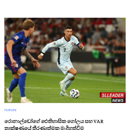
FEATURE
රොනාල්ඩෝගේ ඓතිහාසික ගෝලය සහ VAR
තාක්ෂණයේ තීරණාත්මක මැදිහත්වීම