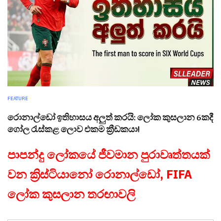
FEATURE
රොනාල්ඩෝ ඉතිහාසය අලුත් කරයි: ලෝක කුසලාන 6කදී
ගෝල රැස්කළ ලොව එකම ක්‍රීඩකයා!
පාපන්දු ලෝකයේ ජීවමාන පුරාවෘත්තයක්
වන ක්‍රිස්ටියානෝ රොනාල්ඩෝ, FIFA
ලෝක කුසලාන තරඟාවලි