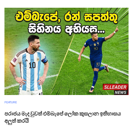
FEATURE
පරාජය මැද වුවත් එම්බැපේ ලෝක කුසලාන ඉතිහාසය
අලුත් කරයි