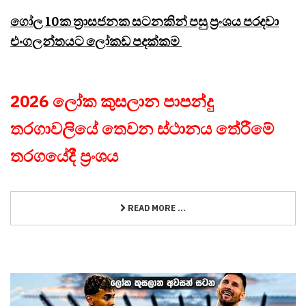
ගෝල 10ක ත්‍රාසජනක සටනකින් පසු ප්‍රංශය පරදවා
එංගලන්තයට ලෝකඩ පදක්කම
2026 ලෝක කුසලාන පාපන්දු
තරගාවලියේ තෙවන ස්ථානය තේරීමේ
තරගයේදී ප්‍රංශය
READ MORE ...