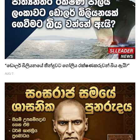
“ඩොලර් බිලියනයේ තීන්දුවට ගෝලීය රක්ෂණකරුවන් බිය ඇයි?”
AUG 7