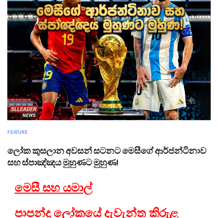
FEATURE
ලෝක කුසලාන අවසන් සටනට මෙසීගේ ආර්ජන්ටිනාව
සහ ස්පාඤ්ඤය මුහුණට මුහුණ!
මෙසී සහ යමාල්
පාපන්දු ලෝකයේ දැවැන්ත කිරුළ