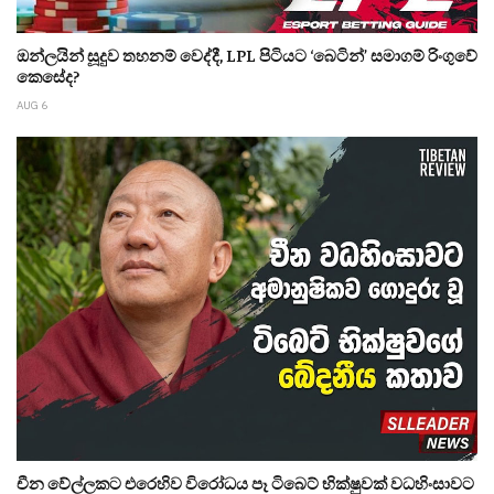
ඔන්ලයින් සූදුව තහනම් වෙද්දී, LPL පිටියට ‘බෙටින්’ සමාගම් රිංගුවේ
කෙසේද?
AUG 6
චීන වේල්ලකට එරෙහිව විරෝධය පෑ ටිබෙට් භික්ෂුවක් වධහිංසාවට