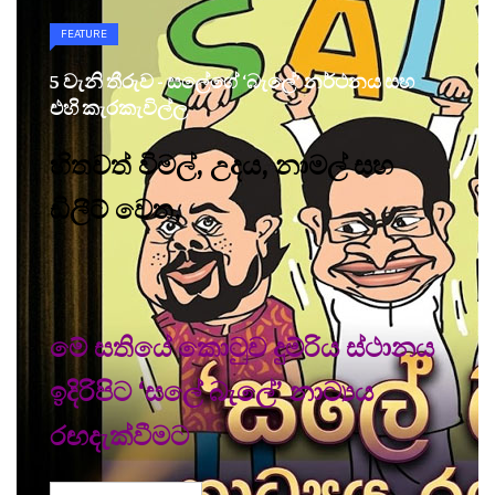
FEATURE
5 වැනි තීරුව - සලේගේ ‘බැලේ’ නර්ථනය සහ
එහි කැරකැවිල්ල
හිතවත් විමල්, උදය, නාමල් සහ
ඩිලීට් වෙත,
මේ සතියේ කොටුව දුම්රිය ස්ථානය
ඉදිරිපිට ‘සලේ බැලේ’ නාට්‍යය
රඟදැක්වීමට