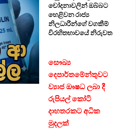
චෝදනාවලින් ඔබ්බට
හෙළිවන රාජ්‍ය
නිලධාරීන්ගේ වගකීම්
විරහිතභාවයේ නිරුවත
සෞඛ්‍ය
දෙපාර්තමේන්තුවට
ව්‍යාජ ඖෂධ ලබා දී
රුපියල් කෝටි
දාහතරකට අධික
මුදලක්