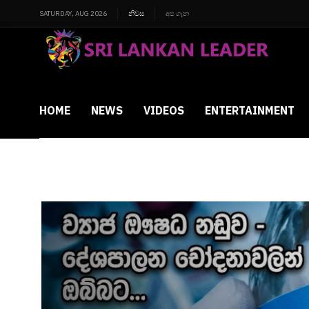
SATURDAY, AUG 2026
නිවස
අප ගැන
HOME
NEWS
VIDEOS
ENTERTAINMENT