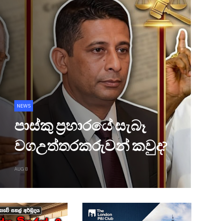
NEWS
පාස්කු ප්‍රහාරයේ සැබෑ
වගඋත්තරකරුවන් කවුද?
AUG 8