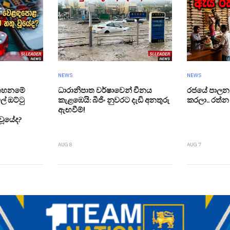
NEWS
NEWS
් තහනමේ
ධාරානිපාත වර්ෂාවෙන් චීනය
රජයේ පාලන 
ල් ඔට්ටු
කැළඹෙයි: බීජිං නුවරට දැඩි අනතුරු
කරලා.. රත්
ඇඟවීම්!
වූයේද?
AUG 8
AUG 7