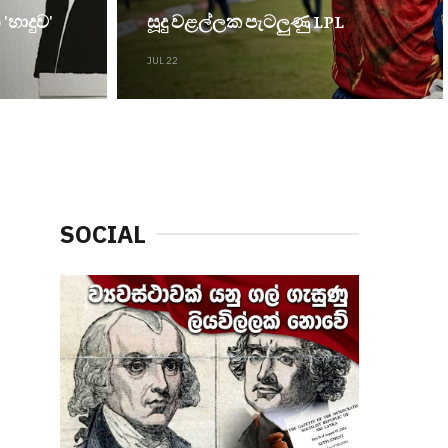
හාදුව'
සූදු වළල්ලක පැටලුණු LPL
JUL 22
SOCIAL