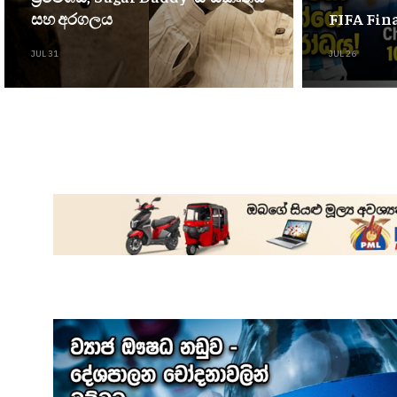
සහ අරගලය
FIFA Fina
JUL 31
JUL 26