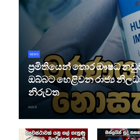
NEWS
ප්‍රමිතියෙන් තොර ඖෂධ න
ඔබ්බට හෙළිවන රාජ්‍ය නිලධ
නිරුවත
AUG 8