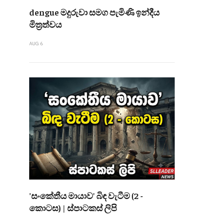
dengue මදුරුවා සමග පැමිණි ඉන්දීය
මිත්‍රත්වය
AUG 6
'සංකේතීය මායාව' බිඳ වැටීම (2 -
කොටස) | ස්පාටකස් ලිපි