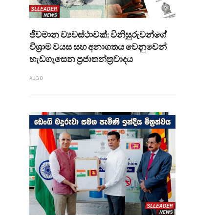
ජීවමාන ව්‍යවස්ථාවක්: විනිසුරුවන්ගේ
විශ්‍රාම වයස සහ අනාගතය වෙනුවෙන්
හැඩගැසෙන ප්‍රජාතන්ත්‍රවාදය
AUG 8