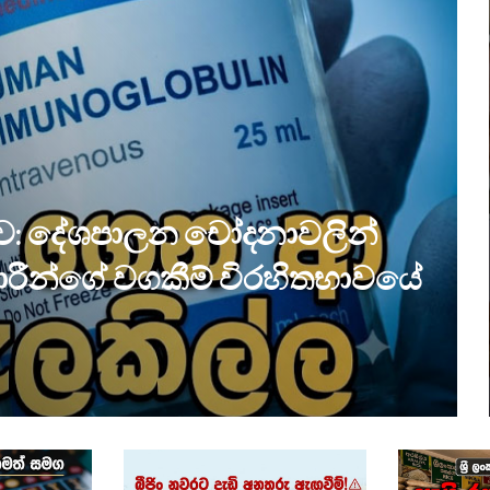
ඩුව: දේශපාලන චෝදනාවලින්
ාරීන්ගේ වගකීම් විරහිතභාවයේ