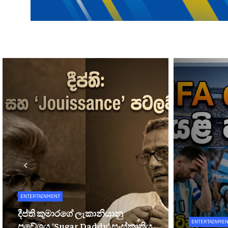
ENTERTAINMENT
දීප්ති කුමාරගේ ලැකානියානු
ENTERTAINMEN
ප්‍රවේශය,‘Sugar Daddy’ සංස්කෘතිය