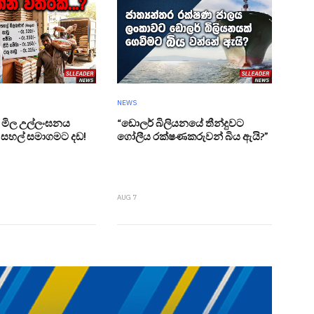
NEWS
මිල උල්ලංඝනය
“ඩොලර් බිලියනයේ තීන්දුවට
න සහල් සමාගමට දඩ!
ගෝලීය රක්ෂණකරුවන් බිය ඇයි?”
AUG 7