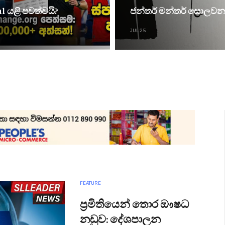
l යළි පවත්වයි?
ජන්තර් මන්තර් සොලවන '
JUL 25
FEATURE
ප්‍රමිතියෙන් තොර ඖෂධ
නඩුව: දේශපාලන