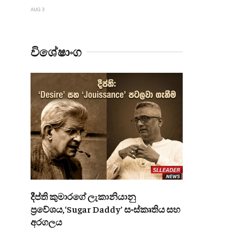
AUG 3
විශේෂාංග
දීප්ති කුමාරගේ ලැකානියානු
ප්‍රවේශය,‘Sugar Daddy’ සංස්කෘතිය සහ
අරගලය