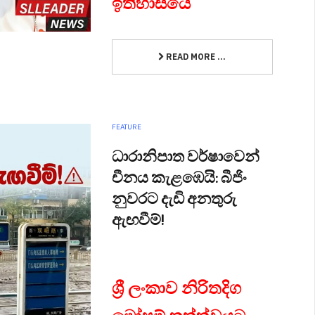
ඉතිහාසයේ
READ MORE ...
FEATURE
ධාරානිපාත වර්ෂාවෙන්
චීනය කැළඹෙයි: බීජිං
නුවරට දැඩි අනතුරු
ඇඟවීම්!
ශ්‍රී ලංකාව නිරිතදිග