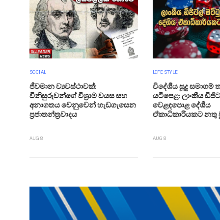
SOCIAL
LIFE STYLE
ජීවමාන ව්‍යවස්ථාවක්:
විදේශීය සූදු සමාගම
විනිසුරුවන්ගේ විශ්‍රාම වයස සහ
යටිපෙළ: ලාංකීය ඩිජිට
අනාගතය වෙනුවෙන් හැඩගැසෙන
වෙළඳපොළ දේශීය
ප්‍රජාතන්ත්‍රවාදය
ඒකාධිකාරියකට නතු 
AUG 8
AUG 8