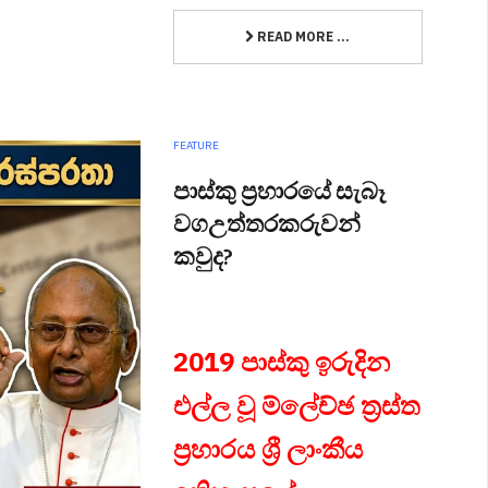
READ MORE ...
FEATURE
පාස්කු ප්‍රහාරයේ සැබෑ
වගඋත්තරකරුවන්
කවුද?
2019 පාස්කු ඉරුදින
එල්ල වූ ම්ලේච්ඡ ත්‍රස්ත
ප්‍රහාරය ශ්‍රී ලාංකීය