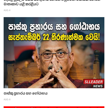
මාතෘකාව යළි කරළියට
AUG 4
පාස්කු ප්‍රහාරය සහ ගෝඨාභය
AUG 4