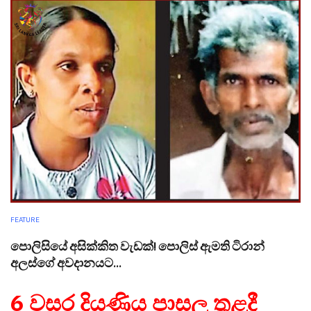
FEATURE
පොලිසියේ අසික්කිත වැඩක්! පොලිස් ඇමති ටිරාන්
අලස්ගේ අවදානයට...
6 වසර දියණිය පාසල තුළදී