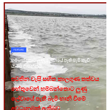
FEATURE
හම්බන්තොට ලුණු ලේවායේ පැති බැමි කැඩී
යාමට ආසන්නයි..
පවතින වැසි සහිත කාලගුණ තත්වය
හේතුවෙන් හම්බන්තොට ලුණු
ලේවායේ පැති බැමි හානි වීමේ
අවධානමක් ඇතිබව