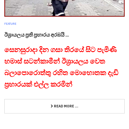
FEATURE
ඊශ්‍රායලය ප්‍රති ප්‍රහාරය අරඹයි ...
සෙනසුරාදා දින ගසා තිරයේ සිට පැමිණි
හමාස් සටන්කාමීන් ඊශ්‍රායලය වෙත
බලාපොරොත්තු රහිත මොහොතක දැඩි
ප්‍රහාරයක් එල්ල කරමින්
READ MORE ...