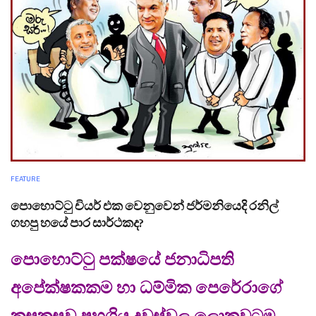
FEATURE
පොහොට්ටු චියර් එක වෙනුවෙන් ජර්මනියෙදි රනිල්
ගහපු හයේ පාර සාර්ථකද?
පොහොට්ටු පක්ෂයේ ජනාධිපති
අපේක්ෂකකම හා ධම්මික පෙරේරාගේ
කසුකුසුව පහුගිය දවස්වල ලොකුවටම