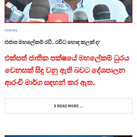
FEATURE
එජාප මහලේකම් රවී.. රවීට හොඳ කලක් ද?
එක්සත් ජාතික පක්ෂයේ මහලේකම් ධුරය
වෙනසක් සිදු වනු ඇති බවට දේශපාලන
ආරංචි මාර්ග සඳහන් කර ඇත.
READ MORE ...