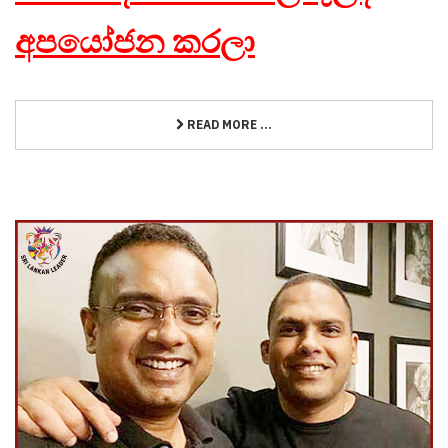
අපයෝජන කරලා
READ MORE ...