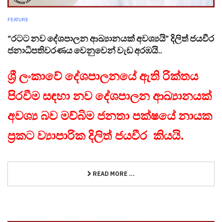
FEATURE
“රටට නව දේශපාලන ආඛ්‍යානයක් අවශ්‍යයි” දිලිත් ජයවීර
ජනාධිපතිවරණය වෙනුවෙන් වැඩ අරඹයි..
ශ්‍රී ලංකාවේ දේශපාලනයේ ඇති රික්තය
පිරවීම සඳහා නව දේශපාලන ආඛ්‍යානයක්
අවශ්‍ය බව ‍මව්බිම ජනතා පක්ෂයේ නායක
ප‍්‍රකට ව්‍යාපාරික දිලිත් ජයවීර කියයි.
READ MORE ...