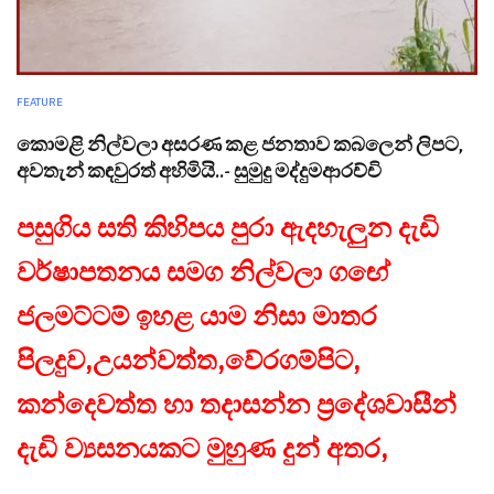
FEATURE
කොමළි නිල්වලා අසරණ කළ ජනතාව කබලෙන් ලිපට,
අවතැන් කඳවුරත් අහිමියි..- සුමුදු මද්දුමආරච්චි
පසුගිය සති කිහිපය පුරා ඇදහැලුන දැඩි
වර්ෂාපතනය සමග නිල්වලා ගඟේ
ජලමට්ටම් ඉහළ යාම නිසා මාතර
පිලදුව,උයන්වත්ත,වේරගම්පිට,
කන්දෙවත්ත හා තදාසන්න ප්‍රදේශවාසීන්
දැඩි ව්‍යසනයකට මුහුණ දුන් අතර,