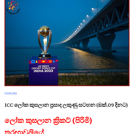
FEATURE
ICC ලෝක කුසලාන ප්‍රසාද ලකුණු සටහන (ඔක්.09 දිනට)
ලෝක කුසලාන ක්‍රිකට් (පිරිමි)
තරඟාවලියේ