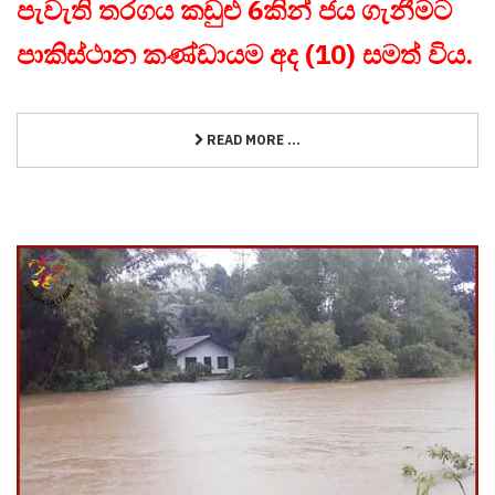
පැවැති තරගය කඩුළු 6කින් ජය ගැනීමට
පාකිස්ථාන කණ්ඩායම අද (10) සමත් විය.
READ MORE ...