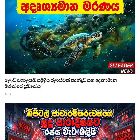
ලොව විශාලතම සමුද්‍රීය ප්ලාස්ටික් කාන්දුව සහ අදෘශ්‍යමාන
මරණයේ ප්‍රමාණය
AUG 5