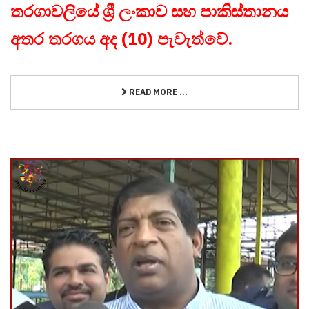
තරගාවලියේ ශ්‍රී ලංකාව සහ පාකිස්තානය
අතර තරගය අද (10) පැවැත්වේ.
READ MORE ...