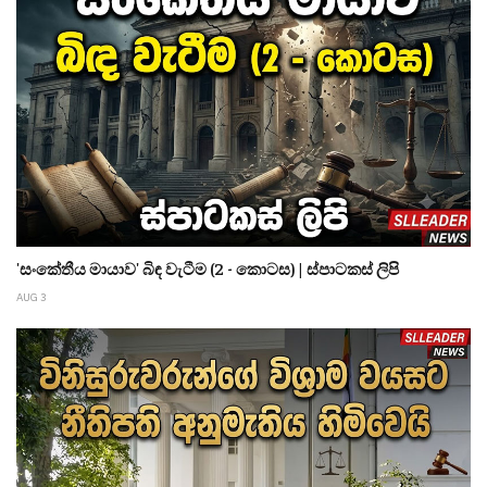
'සංකේතීය මායාව' බිඳ වැටීම (2 - කොටස) | ස්පාටකස් ලිපි
AUG 3