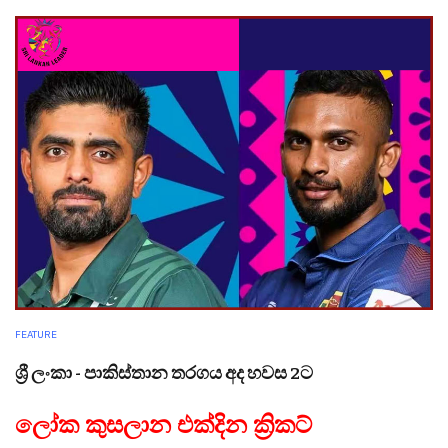
FEATURE
ශ්‍රී ලංකා - පාකිස්තාන තරගය අද හවස 2ට
ලෝක කුසලාන එක්දින ක්‍රිකට්