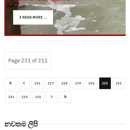
READ MORE ...
Page 231 of 311
226
227
228
229
230
231
232
233
234
235
නවතම ලිපි