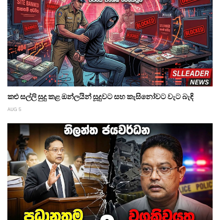
කළු සල්ලි සුදු කළ ඔන්ලයින් සූදුවට සහ කැසිනෝවට වැට බැඳි
AUG 5