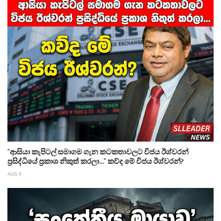
"ආසියා කැපිටල් සමාගම ගැන කටකතාවලට විජය ඊශ්වරන්
ප්‍රසිද්ධියේ ප්‍රකාශ නිකුත් කරලා..." කව්ද මේ විජය ඊශ්වරන්?
AUG 4