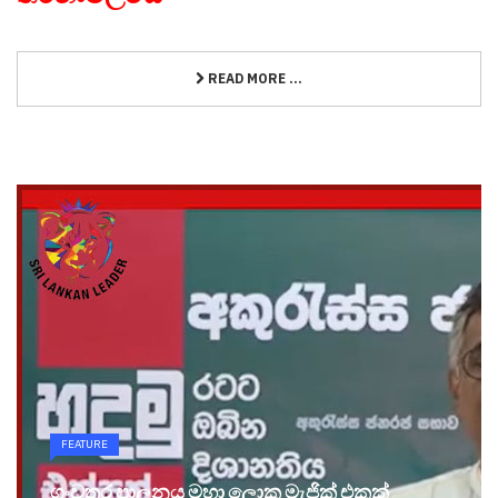
READ MORE ...
FEATURE
ගංවතුර පාලනය මහා ලොකු මැජික් එකක්