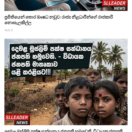
ප්‍රමිතියෙන් තොර ඖෂධ නඩුව: රාජ්‍ය නිළධාරීන්ගේ රාජකාරි
නොසැලකිල්ල
AUG 4
දෙමළ මුස්ලිම් පක්ෂ සන්දානය ජනපති හමුවෙති. විධායක ජනපති