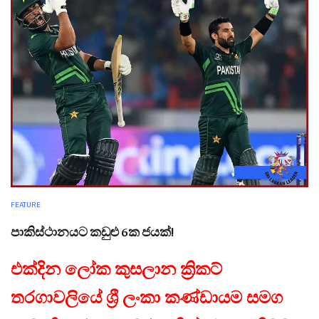
FEATURE
පාකිස්ථානයට කඩුළු 6ක ජයක්!
එක්දින ලෝක කුසලාන ක්‍රිකට්
තරගාවලියේ ශ්‍රී ලංකා කණ්ඩායම සමග