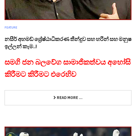
FEATURE
නසීර් අහමඩ් ශ්‍රේෂ්ඨාධිකරණ තීන්දුව සහ හරීන් සහ මනුෂ
ඉල්ලන් කෑම..!
සමගි ජන බලවේග සාමාජිකත්වය අහෝසි
කිරීමට කිරීමට එරෙහිව
READ MORE ...