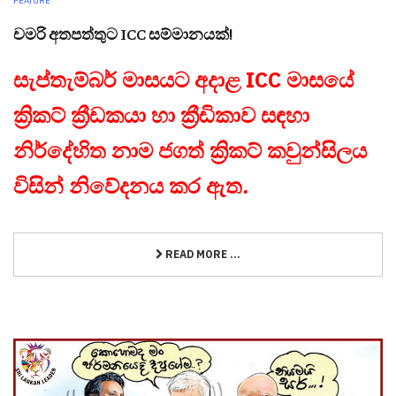
FEATURE
චමරි අතපත්තුට ICC සම්මානයක්!
සැප්තැම්බර් මාසයට අදාළ ICC මාසයේ
ක්‍රිකට් ක්‍රීඩකයා හා ක්‍රීඩිකාව සඳහා
නිර්දේහිත නාම ජගත් ක්‍රිකට් කවුන්සිලය
විසින් නිවේදනය කර ඇත.
READ MORE ...