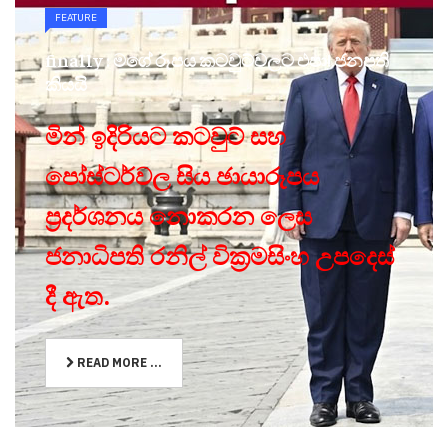
FEATURE
finally : මගේ රූපය කටවුට්වලට එපා! ජනපති
කියයි
මින් ඉදිරියට කටවුට් සහ
පෝස්ටර්වල සිය ඡායාරූපය
ප්‍රදර්ශනය නොකරන ලෙස
ජනාධිපති රනිල් වික්‍රමසිංහ උපදෙස්
දී ඇත.
READ MORE ...