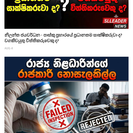
නිලන්ත ජයවර්ධන - පාස්කු ප්‍රහාරයේ ප්‍රධානතම සාක්ෂිකරුවා ද?
වගකිවයුතු විත්තිකරුවෙකු ද?
AUG 4