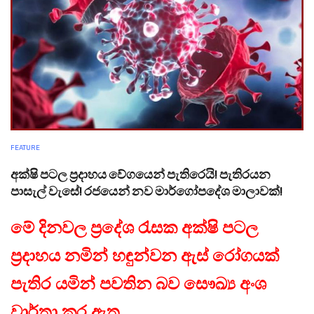
FEATURE
අක්ෂි පටල ප්‍රදාහය වේගයෙන් පැතිරෙයි! පැතිරයන
පාසැල් වැසේ! රජයෙන් නව මාර්ගෝපදේශ මාලාවක්!
මේ දිනවල ප්‍රදේශ රැසක අක්ෂි පටල
ප්‍රදාහය නමින් හඳුන්වන ඇස් රෝගයක්
පැතිර යමින් පවතින බව සෞඛ්‍ය අංශ
වාර්තා කර ඇත.