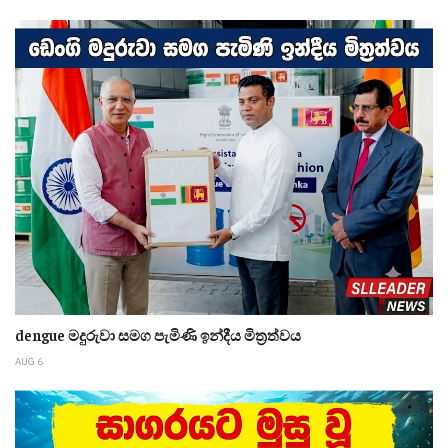
dengue මදුරුවා සමග පැමිණි ඉන්දීය මිත්‍රත්වය
AUG 6