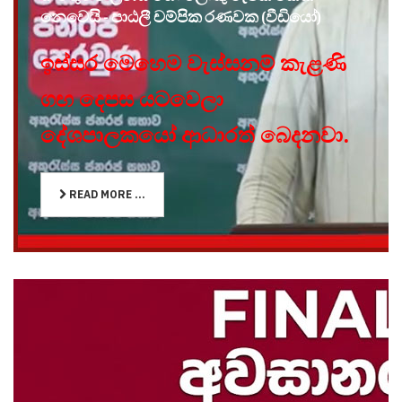
නෙවෙයි - පාඨලී චම්පික රණවක (වීඩියෝ)
ඉස්සර මෙහෙම වැස්සනම් කැළණි
ගඟ දෙපස යටවෙලා
දේශපාලකයෝ ආධාරත් බෙදනවා.
READ MORE ...