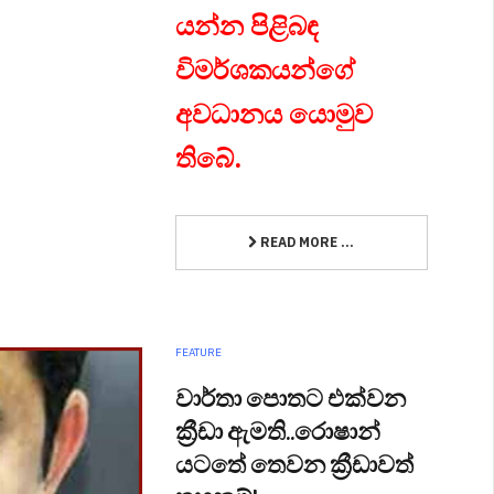
යන්න පිළිබඳ
විමර්ශකයන්ගේ
අවධානය යොමුව
තිබේ.
READ MORE ...
FEATURE
වාර්තා පොතට එක්වන
ක්‍රීඩා ඇමති..රොෂාන්
යටතේ තෙවන ක්‍රීඩාවත්