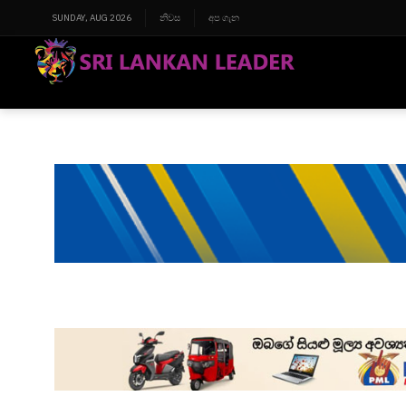
SUNDAY, AUG 2026
නිවස
අප ගැන