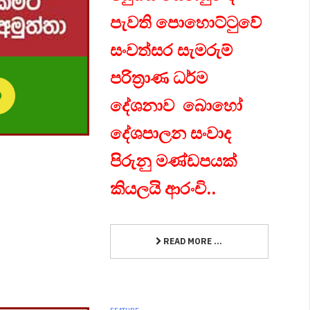
පැවති පොහොට්ටුවේ
සංවත්සර සැමරුම්
පරිත්‍රාණ ධර්ම
දේශනාව බොහෝ
දේශපාලන සංවාද
පිරුනු මණ්ඩපයක්
කියලයි ආරංචි..
READ MORE ...