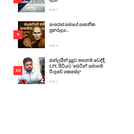
AUG 7
සංඝරාජ සමයේ ශාසනික
පුනරුදය...
9
AUG 6
ඔන්ලයින් සූදුව තහනම් වෙද්දී,
LPL පිටියට ‘බෙටින්’ සමාගම්
10
රිංගුවේ කෙසේද?
AUG 6