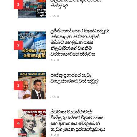
1
තීන්දුවද?
AUG 8
ප්‍රමිතියෙන් තොර ඖෂධ නඩුව:
දේශපාලන චෝදනාවලින්
ඔබ්බට හෙළිවන රාජ්‍ය
2
නිලධාරීන්ගේ වගකීම්
විරහිතභාවයේ නිරුවත
AUG 8
පාස්කු ප්‍රහාරයේ සැබෑ
වගඋත්තරකරුවන් කවුද?
3
AUG 8
ජීවමාන ව්‍යවස්ථාවක්:
විනිසුරුවන්ගේ විශ්‍රාම වයස
සහ අනාගතය වෙනුවෙන්
4
හැඩගැසෙන ප්‍රජාතන්ත්‍රවාදය
AUG 8