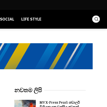
SOCIAL
LIFE STYLE
නවතම ලිපි
MV X-Press Pearl: ඩොලර්
බිලියනයක වන්දිය අවසන්