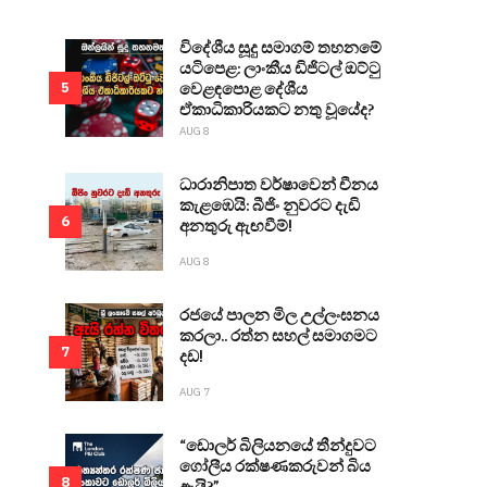
විදේශීය සූදු සමාගම් තහනමේ
යටිපෙළ: ලාංකීය ඩිජිටල් ඔට්ටු
වෙළඳපොළ දේශීය
5
ඒකාධිකාරියකට නතු වූයේද?
AUG 8
ධාරානිපාත වර්ෂාවෙන් චීනය
කැළඹෙයි: බීජිං නුවරට දැඩි
6
අනතුරු ඇඟවීම්!
AUG 8
රජයේ පාලන මිල උල්ලංඝනය
කරලා.. රත්න සහල් සමාගමට
7
දඩ!
AUG 7
“ඩොලර් බිලියනයේ තීන්දුවට
ගෝලීය රක්ෂණකරුවන් බිය
8
ඇයි?”