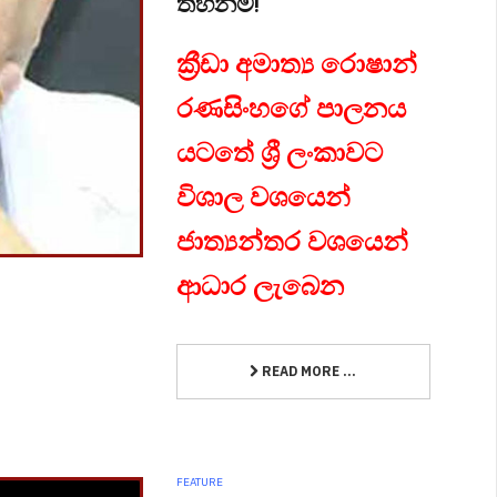
තහනම්!
ක්‍රීඩා අමාත්‍ය රොෂාන්
රණසිංහගේ පාලනය
යටතේ ශ්‍රී ලංකාවට
විශාල වශයෙන්
ජාත්‍යන්තර වශයෙන්
ආධාර ලැබෙන
READ MORE ...
FEATURE