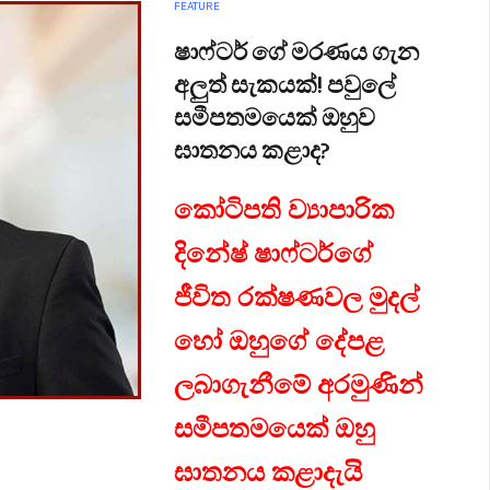
FEATURE
ෂාෆ්ටර් ගේ මරණය ගැන
අලුත් සැකයක්! පවුලේ
සමීපතමයෙක් ඔහුව
ඝාතනය කළාද?
කෝටිපති ව්‍යාපාරික
දිනේෂ් ෂාෆ්ටර්ගේ
ජීවිත රක්ෂණවල මුදල්
හෝ ඔහුගේ දේපළ
ලබාගැනීමේ අරමුණින්
සමීපතමයෙක් ඔහු
ඝාතනය කළාදැයි