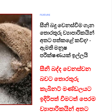
FEATURE
සීනි බදු වෙනස්වීම ගැන
තොරතුරු ව්‍යාපාරිකයින්
අතට පත්කළේ කව්ද? -
ඇමති මනූෂ
පරීක්ෂණයක් ඉල්ලයි
සීනි බද්ද වෙනස්වන
බවට තොරතුරු
කැබිනට් මණ්ඩලයට
ඉදිරිපත් වීමටත් පෙරම
ව්‍යාපාරිකයින් අතට