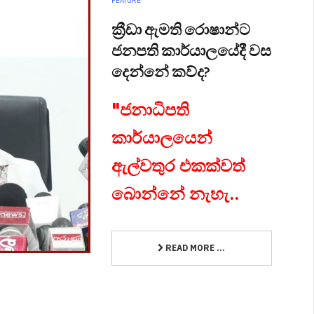
FEATURE
ක්‍රීඩා ඇමති රොෂාන්ට
ජනපති කාර්යාලයේදී වස
දෙන්නේ කව්ද?
"ජනාධිපති
කාර්යාලයෙන්
ඇල්වතුර එකක්වත්
බොන්නේ නැහැ..
READ MORE ...