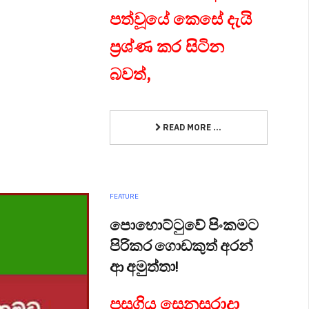
පත්වූයේ කෙසේ දැයි
ප්‍රශ්ණ කර සිටින
බවත්,
READ MORE ...
FEATURE
පොහොට්ටුවේ පිංකමට
පිරිකර ගොඩකුත් අරන්
ආ අමුත්තා!
පසුගිය සෙනසුරාදා