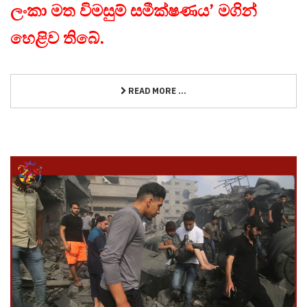
ලංකා මත විමසුම් සමීක්ෂණය’ මගින්
හෙළිව තිබේ.
READ MORE ...