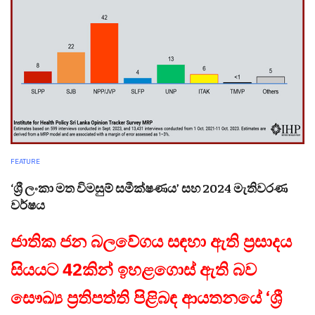
FEATURE
‘ශ්‍රී ලංකා මත විමසුම් සමීක්ෂණය’ සහ 2024 මැතිවරණ
වර්ෂය
ජාතික ජන බලවේගය සඳහා ඇති ප්‍රසාදය
සියයට 42කින් ඉහළගොස් ඇති බව
සෞඛ්‍ය ප්‍රතිපත්ති පිළිබඳ ආයතනයේ ‘ශ්‍රී