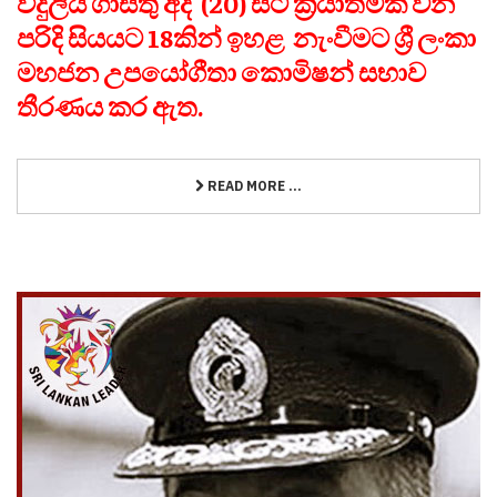
විදුලිය ගාස්තු අද (20) සිට ක්‍රියාත්මක වන
පරිදි සියයට 18කින් ඉහළ නැංවීමට ශ්‍රී ලංකා
මහජන උපයෝගීතා කොමිෂන් සභාව
තීරණය කර ඇත.
READ MORE ...