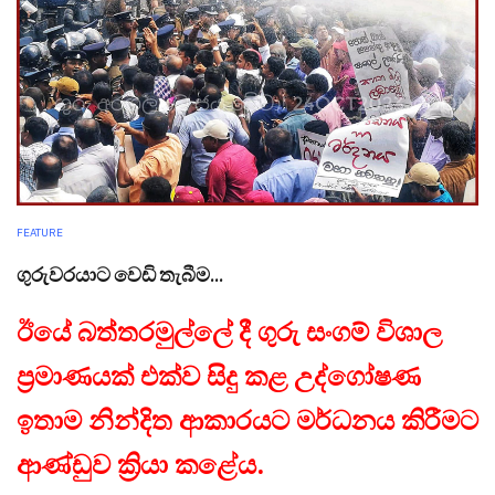
FEATURE
ගුරුවරයාට වෙඩි තැබීම...
ඊයේ බත්තරමුල්ලේ දී‌ ගුරු සංගම් විශාල‌
ප්‍රමාණයක් එක්ව සිදු කළ‌ උද්ගෝෂණ
‌ඉතාම‌ නින්දිත ආකාරයට මර්ධනය කිරීමට
ආණ්ඩුව ක්‍රියා‌ කළේය.