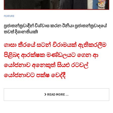
FEATURE
ප්‍රජාතන්ත්‍රවාදීන් විශ්වාස කරන ඊනියා ප්‍රජාතන්ත්‍රවාදයේ
තවත් දිශානතියක්!
ගාසා තීරයේ සටන් විරාමයක් ඇතිකරලීම
පිළිබඳ ආරක්ෂක මණ්ඩලයට ගෙන ආ
යෝජනාව අනෙකුත් සියළු රටවල්
යෝජනාවට පක්ෂ වෙද්දී
READ MORE ...