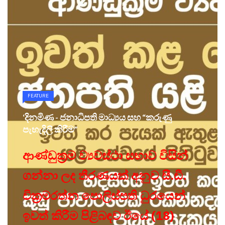
FEATURE
‘දිනමිණ - ජනාධිපති මාධ්‍යය සහ “කරුණු
පැහැදිලි කිරීම”
ආණ්ඩුක්‍රම ව්‍යවස්ථා සභාව විසින්
ගන්නා ලද තීරණයක් අනුව සී.ඩී.
වික්‍රමරත්න පොලිස්පති ධුරයෙන්
ඉවත් කිරීම පිළිබඳව ඊයේ (18)