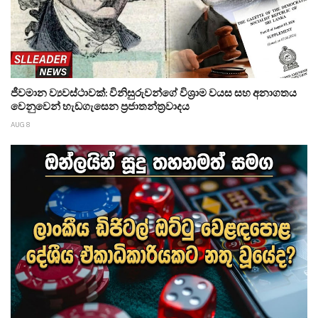
ජීවමාන ව්‍යවස්ථාවක්: විනිසුරුවන්ගේ විශ්‍රාම වයස සහ අනාගතය
වෙනුවෙන් හැඩගැසෙන ප්‍රජාතන්ත්‍රවාදය
AUG 8