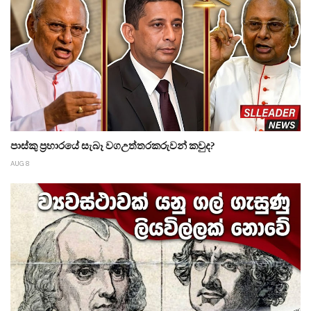
පාස්කු ප්‍රහාරයේ සැබෑ වගඋත්තරකරුවන් කවුද?
AUG 8