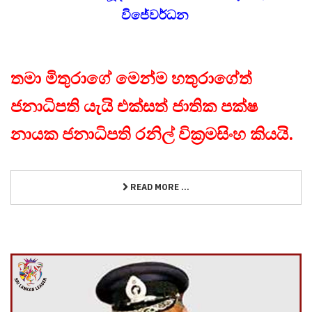
විජේවර්ධන
තමා මිතුරාගේ මෙන්ම හතුරාගේත්
ජනාධිපති යැයි එක්සත් ජාතික පක්ෂ
නායක ජනාධිපති රනිල් වික්‍රමසිංහ කියයි.
READ MORE ...