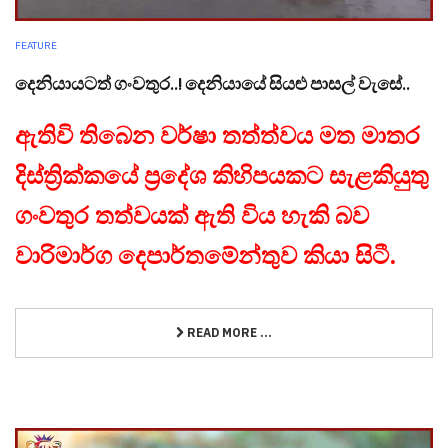
FEATURE
දෙනියායටත් ගංවතුර..! දෙනියායේ සියළු පාසල් වැසේ..
ඇතිවි තිබෙන වර්ෂා තත්ත්වය මත මාතර
දිස්ත්‍රික්කයේ ප්‍රදේශ කිහිපයකට සැළකියුතු
ගංවතුර තත්වයක් ඇති විය හැකි බව
වාරිමාර්ග දෙපාර්තමේන්තුව කියා සිටී.
READ MORE ...