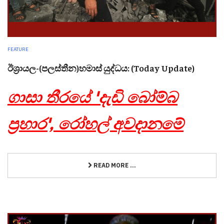
FEATURE
ඊශ්‍රායල-(පලස්තීන)හමාස් යුද්ධය: (Today Update)
ගාසා තීරයේ 'දැඩි බෝම්බ
ප්‍රහාර', රෝහල් අවදානමේ
READ MORE ...