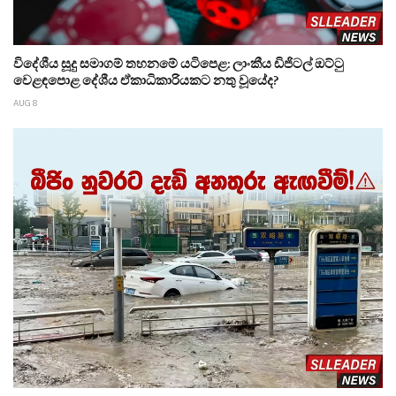
විදේශීය සූදු සමාගම් තහනමේ යටිපෙළ: ලාංකීය ඩිජිටල් ඔට්ටු
වෙළඳපොළ දේශීය ඒකාධිකාරියකට නතු වූයේද?
AUG 8