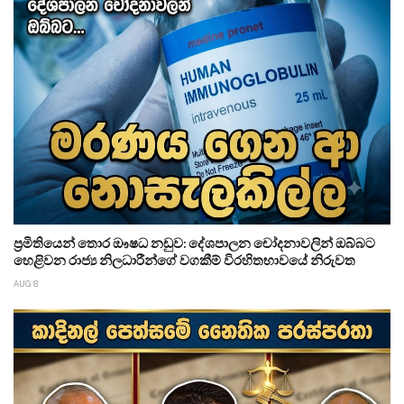
ප්‍රමිතියෙන් තොර ඖෂධ නඩුව: දේශපාලන චෝදනාවලින් ඔබ්බට
හෙළිවන රාජ්‍ය නිලධාරීන්ගේ වගකීම් විරහිතභාවයේ නිරුවත
AUG 8