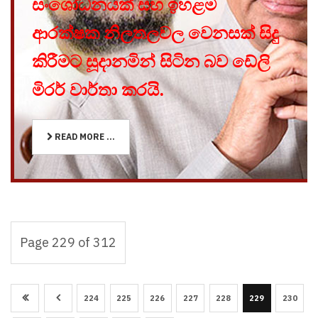
සංශෝධනයක් සහ ඉහළම
ආරක්ෂක නිලතලවල වෙනසක් සිදු
කිරීමට සූදානමින් සිටින බව ඩේලි
මිරර් වාර්තා කරයි.
READ MORE ...
Page 229 of 312
224
225
226
227
228
229
230