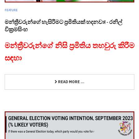
FEATURE
මන්ත්‍රීවරුන්ගේ හැසිරීමට ප්‍රමිතියක් හදනවා! - රනිල්
වික්‍රමසිංහ
මන්ත්‍රීවරුන්ගේ නිසි ප්‍රමිතිය තහවුරු කිරීම
සඳහා
READ MORE ...