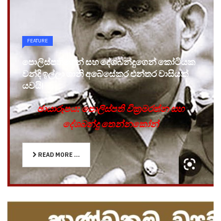
FEATURE
පොලිස්පතිගෙන් සහ දේශබන්දුගෙන් කෝටියක
වන්දි ඉල්ලා ශානි අබේසේකර එන්තර වාසියක්
යවයි!
ඡායාරූපය: පොලිස්පති වික්‍රමරත්න සහ
දේශබන්දු තෙන්නකෝන්
READ MORE ...