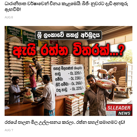
ධාරානිපාත වර්ෂාවෙන් චීනය කැළඹෙයි: බීජිං නුවරට දැඩි අනතුරු
ඇඟවීම්!
AUG 8
රජයේ පාලන මිල උල්ලංඝනය කරලා.. රත්න සහල් සමාගමට දඩ!
AUG 7