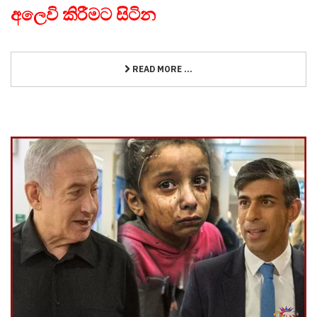
අලෙවි කිරීමට සිටින
READ MORE ...