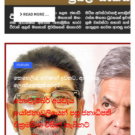
READ MORE ...
FEATURE
කෙහෙලිය, රොෂාන් ඉවතට.. ආරක්‍ෂක
ලොක්කෙකුත් ගෙදර..
නොවැම්බර් අයවැය
යෝජනාවලියෙන් පසු ජනාධිපති
වික්‍රමසිංහ විසින් කැබිනට්