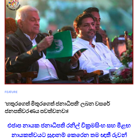
FEATURE
‘හතුරගෙත් මිතුරගෙත් ජනාධිපති’ ලබන වසරේ
ජනපතිවරණය පවත්වනවා!
එජාප නායක ජනාධිපති රනිල් වික්‍රමසිංහ සහ මීළඟ
නායකත්වයට සූදානම් කෙරෙන තම ඥාතී රුවන්