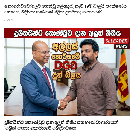
නොරොච්චෝලෙට ගෙන්වූ ගල්අඟුරු නැව් 19ම බාලයි: තාක්ෂණය
වනසන, බිලියන ගණනක් ගිලින ප්‍රසම්පාදන මාෆියාව
AUG 9
දූෂිතයින්ට තොණ්ඩුව දාන අලුත් නීතිය සහ භාණ්ඩාගාරයෙන්
'බ්‍රේක්' පාගන කොමිසමේ ඛේදවාචකය