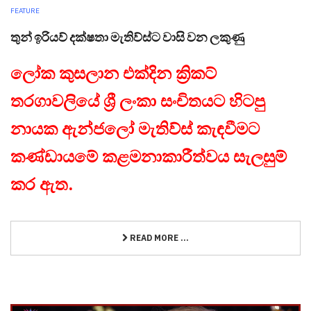
FEATURE
තුන් ඉරියව් දක්ෂතා මැතිව්ස්ට වාසි වන ලකුණු
ලෝක කුසලාන එක්දින ක්‍රිකට්
තරගාවලියේ ශ්‍රී ලංකා සංචිතයට හිටපු
නායක ඇන්ජලෝ මැතිව්ස් කැඳවීමට
කණ්ඩායමේ කළමනාකාරීත්වය සැලසුම්
කර ඇත.
READ MORE ...