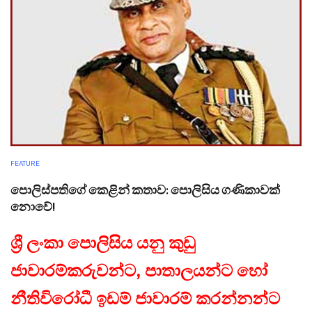
FEATURE
පොලිස්පතිගේ කෙළින් කතාව: පොලිසිය ගණිකාවක්
නොවේ!
ශ්‍රී ලංකා පොලිසිය යනු කුඩු
ජාවාරම්කරුවන්ට, පාතාලයන්ට හෝ
නීතිවිරෝධී ඉඩම් ජාවාරම් කරන්නන්ට