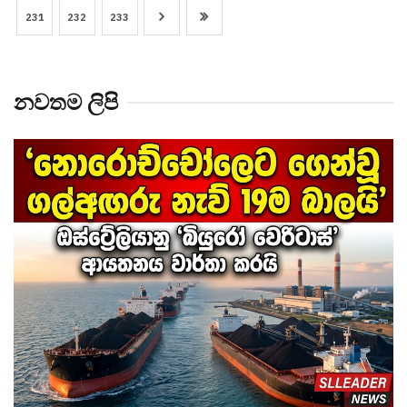
231
232
233
නවතම ලිපි