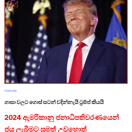
FEATURE
ගාසා වලට ගොස් සටන් වදින්නැයි ට්‍රම්ප් කියයි
2024 ඇමරිකානු ජනාධිපතිවරණයෙන්
ජය ලැබීමට සමත් උවහොත්