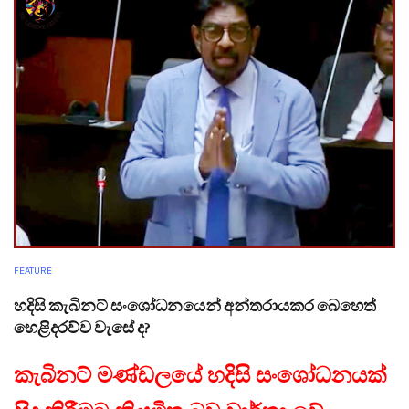
FEATURE
හදිසි කැබිනට් සංශෝධනයෙන් අන්තරායකර බෙහෙත්
හෙළිදරව්ව වැසේ ද?
කැබිනට් මණ්ඩලයේ හදිසි සංශෝධනයක්