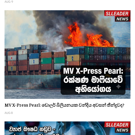
AUG 9
MV X-Press Pearl: ඩොලර් බිලියනයක වන්දිය අවසන් තීන්දුවද?
AUG 8