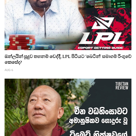
ඔන්ලයින් සූදුව තහනම් වෙද්දී, LPL පිටියට ‘බෙටින්’ සමාගම් රිංගුවේ
කෙසේද?
AUG 6