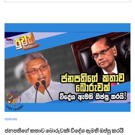
FEATURE
ජනපතිගේ කතාව බොරුවක්! විදේශ ඇමති ඔප්පු කරයි