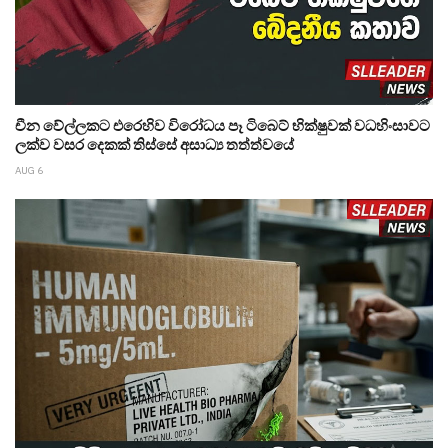
චීන වේල්ලකට එරෙහිව විරෝධය පෑ ටිබෙට් භික්ෂුවක් වධහිංසාවට
ලක්ව වසර දෙකක් තිස්සේ අසාධ්‍ය තත්ත්වයේ
AUG 6