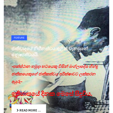
FEATURE
ජාතිවාදයේ නිහීනත්වය තුළින් වැනසුනේ
මනුෂ්‍යත්වයයි.
-පක්ස්ථාන හමුදා භටයෙකු විසින් බංග්ලාදේශ හින්දු
ජාතිකයෙකුගේ ජාතිකත්වය පරික්ෂාවට ලක්කරන
අයුරු-
ඉතිහාසයේ දිනක මෙසේ සිදුවිය.
READ MORE ...