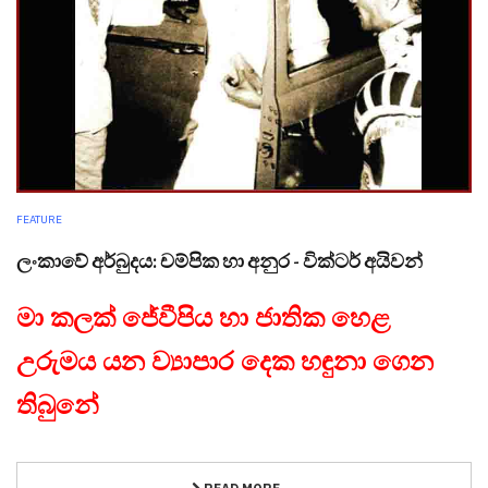
FEATURE
ලංකාවේ අර්බුදය: චම්පික හා අනුර - වික්ටර් අයිවන්
මා කලක් ජේවීපිය හා ජාතික හෙළ
උරුමය යන ව්‍යාපාර දෙක හඳුනා ගෙන
තිබුනේ