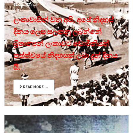
ජාතියක්....!
ලංකාවාසීන් වන අපි, අපේ නිදහස්
දිනය ලෙස සලකනු ලබන්නේ
බ්‍රිතාන්‍යන් ලංකාවට ඩොමීනියන්
තත්ත්වයේ නිදහසක් ලබා දුන් දිනය
යි.
READ MORE ...