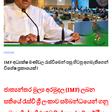
FEATURE
IMF අධ්‍යක්ෂ මණ්ඩල රැස්වීමෙන් පසු හිටපු අගමැතිගෙන්
විශේෂ ප්‍රකාශයක් !
ජාත්‍යන්තර මුල්‍ය අරමුදල (IMF) ලබන
සතියේ රැස්වී ශ්‍රී ලංකාව සම්බන්ධයෙන් ගනු