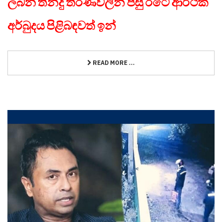
ලබන තීන්දු තීරණවලින් පසු රටේ ආර්ථික
අර්බුදය පිළිබඳවත් ඉන්
READ MORE ...