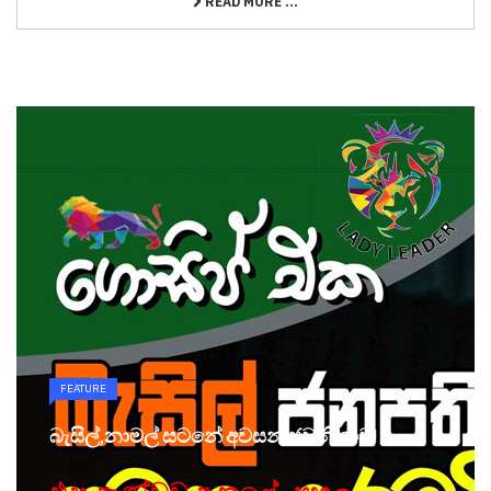
READ MORE ...
FEATURE
බැසිල්,නාමල් සටනේ අවසන් ජවනිකාව!