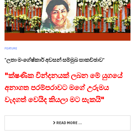
FEATURE
"ලතා මංගේෂ්කාර් අවසන් සම්මුඛ සාකච්ඡාව"
"ක්ෂණික වින්දනයක් ලබන මේ යුගයේ
අනාගත පරම්පරාවට මගේ උරුමය
වැදගත් වෙයිද කියලා මට සැකයි"
READ MORE ...