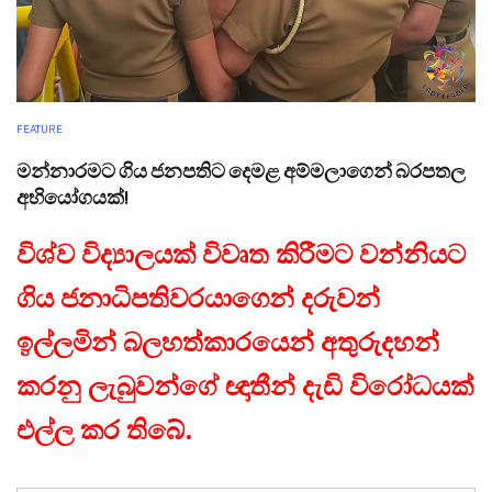
FEATURE
මන්නාරමට ගිය ජනපතිට දෙමළ අම්මලාගෙන් බරපතල
අභියෝගයක්!
විශ්ව විද්‍යාලයක් විවෘත කිරීමට වන්නියට
ගිය ජනාධිපතිවරයාගෙන් දරුවන්
ඉල්ලමින් බලහත්කාරයෙන් අතුරුදහන්
කරනු ලැබුවන්ගේ ඥාතීන් දැඩි විරෝධයක්
එල්ල කර තිබේ.