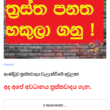
FEATURE
ආණ්ඩුව ත්‍රස්තවාදය වැලැක්වීමේ අවුලක!
අද අපේ අවධානය ත්‍රස්තවාදය ගැන.
READ MORE ...