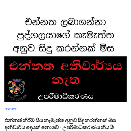
FEATURE
එන්නත් කිරීම සිය කැමැත්ත අනුව සිදු කරන්නක් මිස
අනිවාර්ය දෙයක් නොවේ - උපරිමාධිකරණය කියයි!