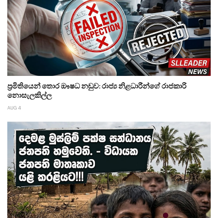
ප්‍රමිතියෙන් තොර ඖෂධ නඩුව: රාජ්‍ය නිළධාරීන්ගේ රාජකාරි
නොසැලකිල්ල
AUG 4