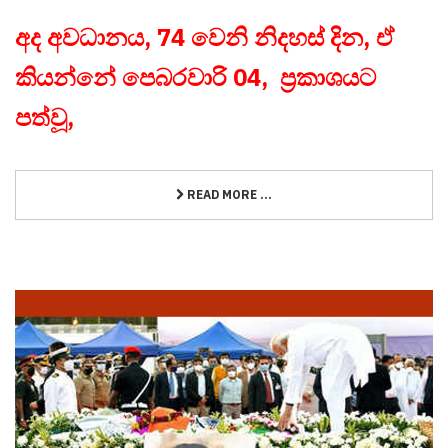
අද අවධානය, 74 වෙනි නිදහස් දින, ඒ
කියන්නේ පෙබරවාරි 04, ප්‍රකාශයට
පත්වූ,
READ MORE ...