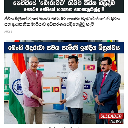
ජීවිත බිලිගත් ව්‍යාජ ඖෂධ ජාවාරම: සෞඛ්‍ය බලධාරීන්ගේ නිරුවත
සහ ආයතනික මාෆියාව අධිකරණයේදී හෙළිවූ හැටි
AUG 6