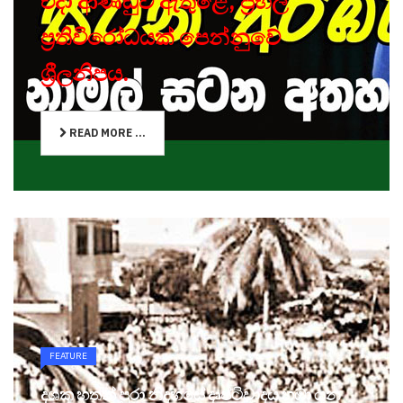
එදා ආණ්ඩුව ඇතුළේ, ප්‍රභල
ප්‍රතිවිරෝධයක් පෙන්නුවේ
ශ්‍රීලනිපය.
READ MORE ...
FEATURE
දශක හතක් පුරා නිදහසේ දෘෂ්ටිවාදය හඹා යන