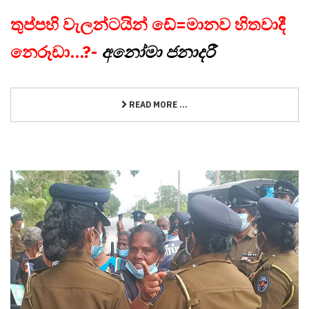
තුප්පහි වැලන්ටයින් ඩේ=මානව හිතවාදී
නෙරූඩා...?-
අනෝමා ජනාදරී
READ MORE ...