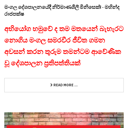
මංගල දේශපාලනයේදී නිර්මාණශීලී මිනිසෙක්! - මහින්ද
රාජපක්ෂ
අභියෝග හමුවේ ද තම මතයෙන් බැහැරට
නොගිය මංගල සමරවීර ජීවිත ගමන
අවසන් කරන තුරුම තමන්ටම ආවේණික
වූ දේශපාලන ප්‍රතිපත්තියක්
READ MORE ...