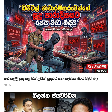
කළු සල්ලි සුදු කළ ඔන්ලයින් සූදුවට සහ කැසිනෝවට වැට බැඳි
AUG 5