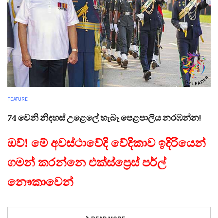
FEATURE
74 වෙනි නිදහස් උළෙලේ හැබෑ පෙළපාලිය නරඹන්න!
ඔව්! මේ අවස්ථාවේදි වේදිකාව ඉදිරියෙන්
ගමන් කරන්නෙ එක්ස්ප්‍රෙස් පර්ල්
නෞකාවෙන්