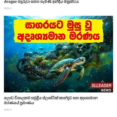
dengue මදුරුවා සමග පැමිණි ඉන්දීය මිත්‍රත්වය
AUG 6
ලොව විශාලතම සමුද්‍රීය ප්ලාස්ටික් කාන්දුව සහ අදෘශ්‍යමාන
මරණයේ ප්‍රමාණය
AUG 5