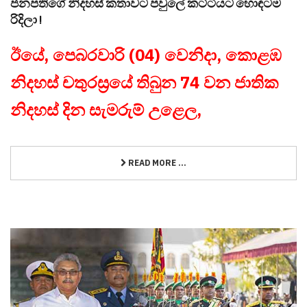
ජනපතිගේ නිදහස් කතාවට පවුලේ කට්ටියට හොඳටම
රිදිලා !
ඊයේ, පෙබරවාරි (04) වෙනිදා, කොළඹ
නිදහස් චතුරස්‍රයේ තිබුන 74 වන ජාතික
නිදහස් දින සැමරුම් උළෙල,
READ MORE ...