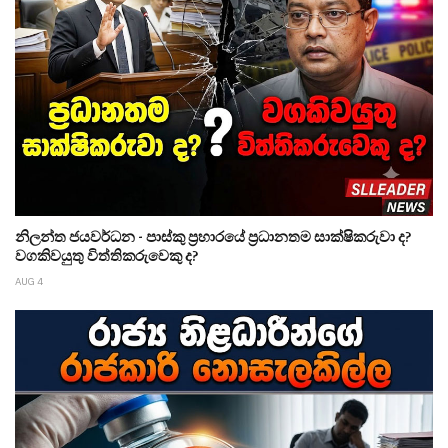
නිලන්ත ජයවර්ධන - පාස්කු ප්‍රහාරයේ ප්‍රධානතම සාක්ෂිකරුවා ද?
වගකිවයුතු විත්තිකරුවෙකු ද?
AUG 4