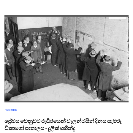
FEATURE
ප්‍රේමය වෙනුවට රුධිරයෙන් වැලන්ටයින් දිනය සැමරූ
චිකාගෝ පාතාලය - දුලික් ශශීන්ද්‍ර