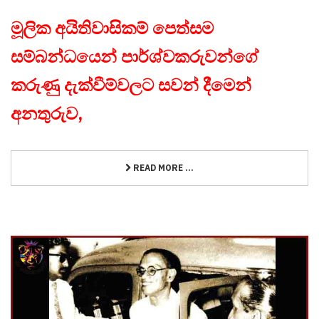
මූලික අයිතිවාසිකම් පෙත්සම
සම්බන්ධයෙන් පාර්ශ්වකරුවන්ගේ
කරුණු දැක්වීම්වලට සවන් දීමෙන්
අනතුරුව,
READ MORE ...