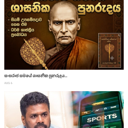
සංඝරාජ සමයේ ශාසනික පුනරුදය...
AUG 6