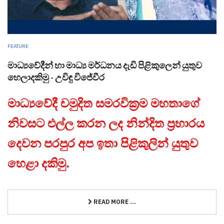
FEATURE
මාධ්‍යවේදීන් හා මාධ්‍ය මර්ධනය දැඩි පිළිකුලෙන් යුතුව
හෙලාදකිමු - උවිඳු විජේවීර
මාධ්‍යවේදී චමුදිත සමරවික්‍රම මහතාගේ
නිවසට එල්ල කරන ලද නින්දිත ප්‍රහාරය
දෙවන පරපුර අප ඉතා පිළිකුලින් යුතුව
හෙළා දකිමු.
READ MORE ...