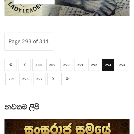
Page 293 of 311
288
289
290
291
292
293
294
295
296
297
නවතම ලිපි