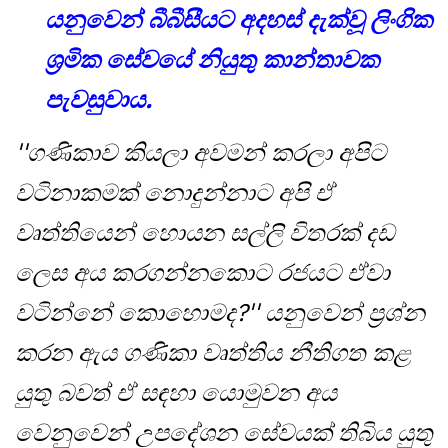
යනුවෙන් බීබීසීයට අදහස් දැක්වූ ලිංගික
ශ්‍රමික සේවයේ නියුතු කාන්තාවක
පැවසුවාය.
''ගණිකාව කියලා අවමන් කරලා අපිට
වටිනාකමක් නොදුන්නාට අපි ඒ
වෘත්තියෙන් හොයන සල්ලි විතරක් දඩ
ලෙස අය කරගන්නකොට රජයට ඒවා
වටින්නේ කොහොමද?'' යනුවෙන් ප්‍රශ්න
කරන ඇය ගණිකා වෘත්තිය නීතිගත කළ
යුතු බවත් ඒ සඳහා යොමුවන අය
වෙනුවෙන් උපදේශන සේවයක් තිබිය යුතු