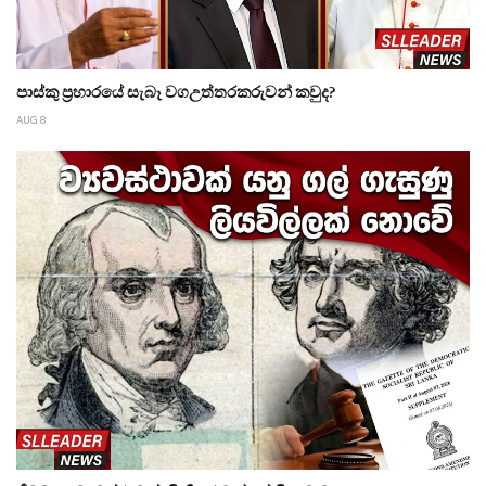
පාස්කු ප්‍රහාරයේ සැබෑ වගඋත්තරකරුවන් කවුද?
AUG 8