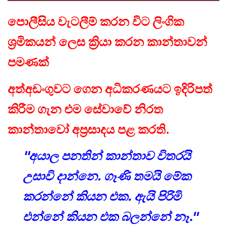
පොලීසිය වැටලීම් කරන විට ලිංගික
ශ්‍රමිකයන් ලෙස ක්‍රියා කරන කාන්තාවන්
පමණක්
අත්අඩංගුවට ගෙන අධිකරණයට ඉදිරිපත්
කිරීම ගැන එම සේවාවේ නිරත
කාන්තාවෝ අප්‍රසාදය පළ කරති.
''අයාල පනතින් කාන්තාව විතරයි
උසාවි දාන්නෙ. ගෑණි තමයි මේක
කරන්නේ කියන එක. ඇයි පිරිමි
එන්නේ කියන එක බලන්නේ නෑ.''