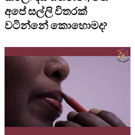
අපේ සල්ලි විතරක්
වටින්නේ කොහොමද?