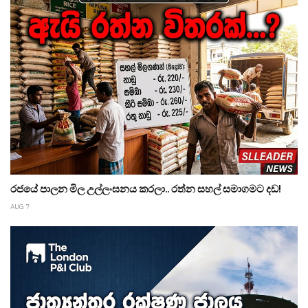
රජයේ පාලන මිල උල්ලංඝනය කරලා.. රත්න සහල් සමාගමට දඩ!
AUG 7