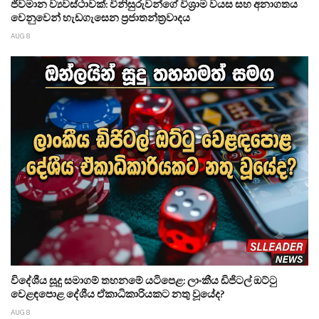
ජීවමාන ව්‍යවස්ථාවක්: විනිසුරුවන්ගේ විශ්‍රාම වයස සහ අනාගතය
වෙනුවෙන් හැඩගැසෙන ප්‍රජාතන්ත්‍රවාදය
AUG 8
විදේශීය සූදු සමාගම් තහනමේ යටිපෙළ: ලාංකීය ඩිජිටල් ඔට්ටු
වෙළඳපොළ දේශීය ඒකාධිකාරියකට නතු වූයේද?
AUG 8