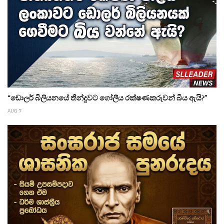
“ඩොලර් බිලියනයේ තීන්දුවට ගෝලීය රක්ෂණකරුවන් බිය ඇයි?”
AUG 7