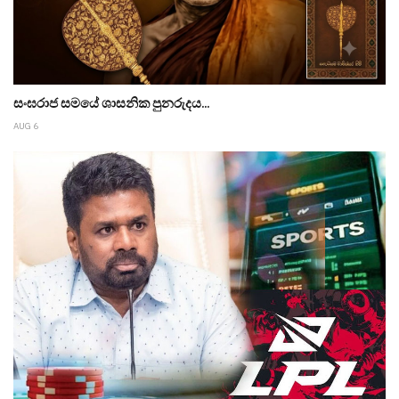
සංඝරාජ සමයේ ශාසනික පුනරුදය...
AUG 6