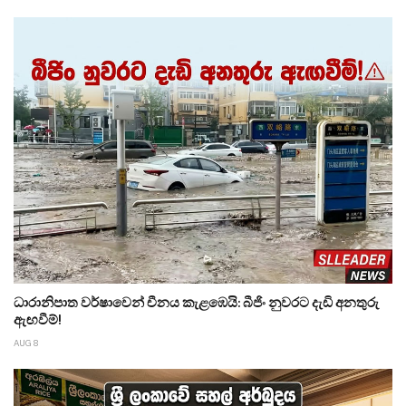
ධාරානිපාත වර්ෂාවෙන් චීනය කැළඹෙයි: බීජිං නුවරට දැඩි අනතුරු
ඇඟවීම්!
AUG 8