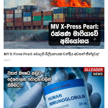
MV X-Press Pearl: ඩොලර් බිලියනයක වන්දිය අවසන් තීන්දුවද?
AUG 8