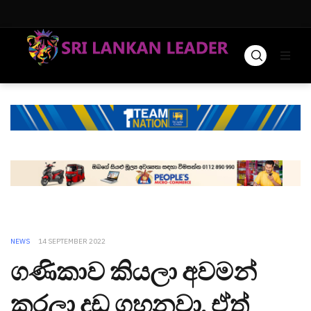
NEWS
14 SEPTEMBER 2022
ගණිකාව කියලා අවමන්
කරලා දඩ ගහනවා, ඒත්