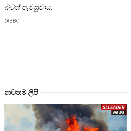
බවත් පැවසුවාය
.
@BBC
නවතම ලිපි