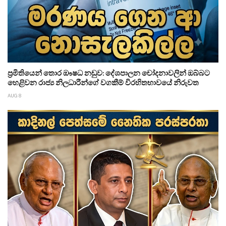
ප්‍රමිතියෙන් තොර ඖෂධ නඩුව: දේශපාලන චෝදනාවලින් ඔබ්බට
හෙළිවන රාජ්‍ය නිලධාරීන්ගේ වගකීම් විරහිතභාවයේ නිරුවත
AUG 8