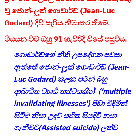
වූ ජොන්-ලූක් ගොඩාර්ඩ් (Jean-Luc
Godard) දිවි සැරිය නිමාකර තිබේ.
මියයන විට ඔහු 91 හැවිරිදි වියේ පසුවිය.
ගොඩාර්ඩ්ගේ නීති උපදේශක පවසා
ඇත්තේ ජොන්-ලූක් ගොඩාර්ඩ් (Jean-
Luc Godard) කලක පටන් බහු
ආබාධිත ව්‍යාධි තත්වයකින් ('multiple
invalidating illnesses') පීඩා විඳිමින්
සිටීම නිසා උදව් සහිත සියදිවි නසා
ගැනීමට(Assisted suicide) ලක්ව