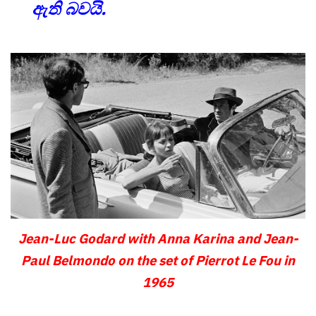
ඇති බවයි.
Jean-Luc Godard with Anna Karina and Jean-
Paul Belmondo on the set of Pierrot Le Fou in
1965