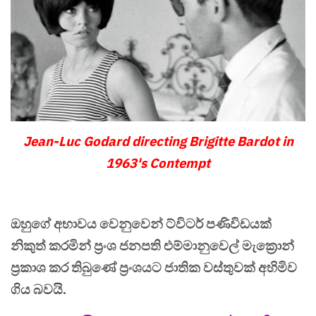
Jean-Luc Godard directing Brigitte Bardot in
1963's Contempt
ඔහුගේ අභාවය වෙනුවෙන් ට්විටර් පණිවිඩයක්
නිකුත් කරමින් ප්‍රංශ ජනපති එම්මානුවෙල් මැක්‍රොන්
ප්‍රකාශ කර තිබුණේ ප්‍රංශයට ජාතික වස්තුවක් අහිමිව
ගිය බවයි.