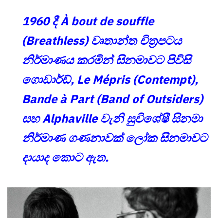
1960 දී À bout de souffle
(Breathless) වෘතාන්ත චිත්‍රපටය
නිර්මාණය කරමින් සිනමාවට පිවිසි
ගොඩාර්ඩ්, Le Mépris (Contempt),
Bande à Part (Band of Outsiders)
සහ Alphaville වැනි සුවිශේෂී සිනමා
නිර්මාණ ගණනාවක් ලෝක සිනමාවට
දායාද කොට ඇත.