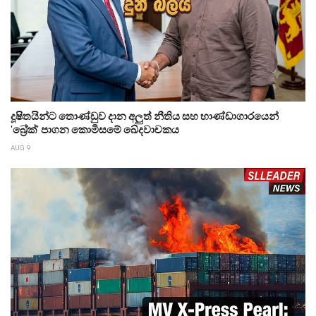
දූෂිතයින්ට තොණ්ඩුව දාන අලුත් නීතිය සහ භාණ්ඩාගාරයෙන්
'බ්‍රේක්' පාගන කොමිසමේ ඛේදවාචකය
AUG 9