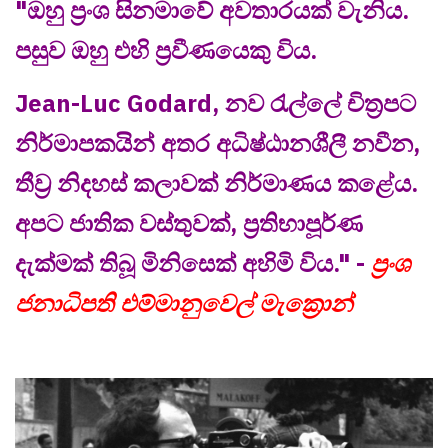
"ඔහු ප්‍රංශ සිනමාවේ අවතාරයක් වැනිය.
පසුව ඔහු එහි ප්‍රවීණයෙකු විය.
Jean-Luc Godard, නව රැල්ලේ චිත්‍රපට
නිර්මාපකයින් අතර අධිෂ්ඨානශීලී නවීන,
තීව්‍ර නිදහස් කලාවක් නිර්මාණය කළේය.
අපට ජාතික වස්තුවක්, ප්‍රතිභාපූර්ණ
දැක්මක් තිබූ මිනිසෙක් අහිමි විය." -
ප්‍රංශ
ජනාධිපති එම්මානුවෙල් මැක්‍රොන්