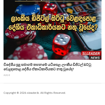
විදේශීය සූදු සමාගම් තහනමේ යටිපෙළ: ලාංකීය ඩිජිටල් ඔට්ටු
වෙළඳපොළ දේශීය ඒකාධිකාරියකට නතු වූයේද?
AUG 8
Copyright © 2026 sleader.lk. All Rights Reserved.