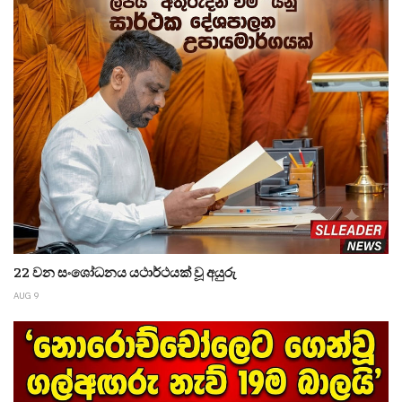
22 වන සංශෝධනය යථාර්ථයක් වූ අයුරු
AUG 9