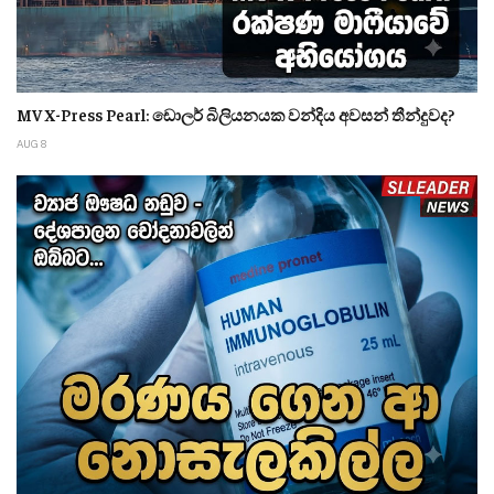
MV X-Press Pearl: ඩොලර් බිලියනයක වන්දිය අවසන් තීන්දුවද?
AUG 8