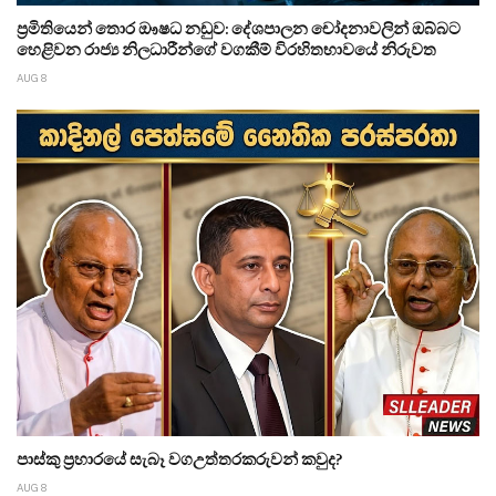
ප්‍රමිතියෙන් තොර ඖෂධ නඩුව: දේශපාලන චෝදනාවලින් ඔබ්බට
හෙළිවන රාජ්‍ය නිලධාරීන්ගේ වගකීම් විරහිතභාවයේ නිරුවත
AUG 8
පාස්කු ප්‍රහාරයේ සැබෑ වගඋත්තරකරුවන් කවුද?
AUG 8