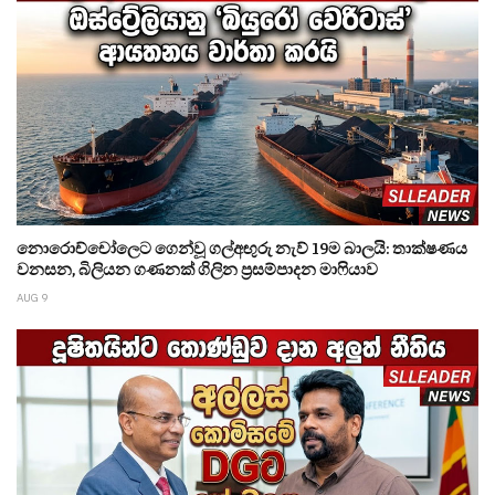
නොරොච්චෝලෙට ගෙන්වූ ගල්අඟුරු නැව් 19ම බාලයි: තාක්ෂණය
වනසන, බිලියන ගණනක් ගිලින ප්‍රසම්පාදන මාෆියාව
AUG 9