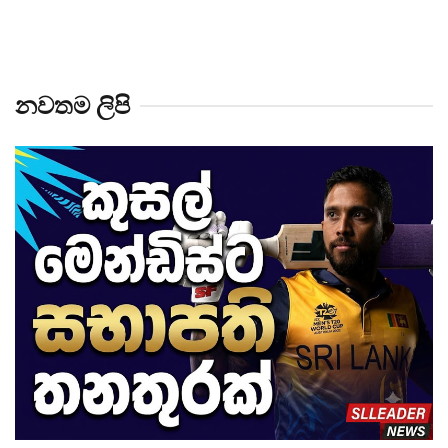
නවතම ලිපි