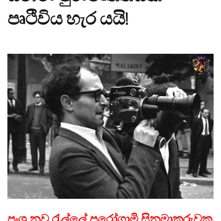
පෘථිවිය හැර යයි!
ප්‍රංශ නව රැල්ලේ පුරෝගාමි සිනමාකරුවකු