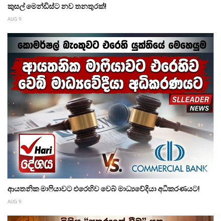
කුසල් මෙන්ඩිස්ට නව තනතුරක්!
AUG 9
ආයතනික මාෆියාවට එරෙහිව වෙබ් මාධ්‍යවේදියා අධිකරණයට!
AUG 9