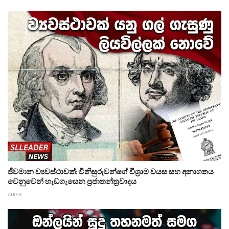
ජීවමාන ව්‍යවස්ථාවක්: විනිසුරුවන්ගේ විශ්‍රාම වයස සහ අනාගතය
වෙනුවෙන් හැඩගැසෙන ප්‍රජාතන්ත්‍රවාදය
AUG 8