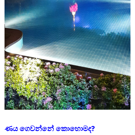
ණය ගෙවන්නේ කොහොමද?