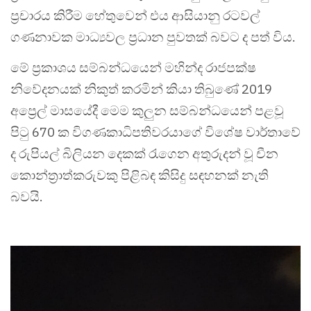
ප්‍රචාරය කිරීම හේතුවෙන් එය ආසියානු රටවල්
ගණනාවක මාධ්‍යවල ප්‍රධාන පුවතක් බවට ද පත් විය.
මේ ප්‍රකාශය සම්බන්ධයෙන් මහින්ද රාජපක්ෂ
නිවේදනයක් නිකුත් කරමින් කියා තිබුණේ 2019
අප්‍රෙල් මාසයේදී මෙම කුලුන සම්බන්ධයෙන් පළවූ
පිටු 670 ක විගණකාධිපතිවරයාගේ විශේෂ වාර්තාවේ
ද රුපියල් බිලියන දෙකක් රැගෙන අතුරුදන් වූ චීන
කොන්ත්‍රාත්කරුවකු පිළිබඳ කිසිදු සඳහනක් නැති
බවයි.