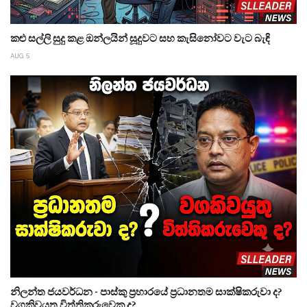
කළු සල්ලි සුදු කළ ඔන්ලයින් සූදුවට සහ කැසිනෝවට වැට බැඳි
AUG 5
නිලන්ත ජයවර්ධන - පාස්කු ප්‍රහාරයේ ප්‍රධානතම සාක්ෂිකරුවා ද?
වගකිවයුතු විත්තිකරුවෙකු ද?