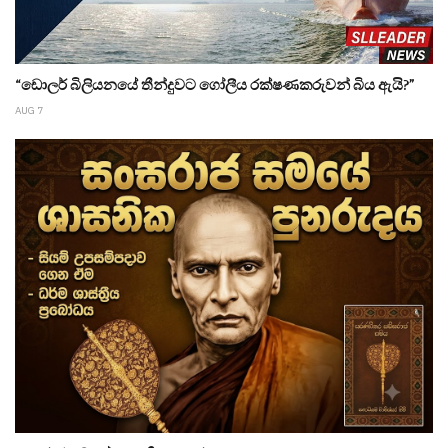
“ඩොලර් බිලියනයේ තීන්දුවට ගෝලීය රක්ෂණකරුවන් බිය ඇයි?”
AUG 7