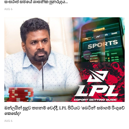
සංඝරාජ සමයේ ශාසනික පුනරුදය...
AUG 6
ඔන්ලයින් සූදුව තහනම් වෙද්දී, LPL පිටියට ‘බෙටින්’ සමාගම් රිංගුවේ
කෙසේද?
AUG 6