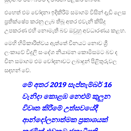
එහෙත් එම චෝදනා ඉදිකිරීම් සමාගම් විසින් දැඩි ලෙස
ප්‍රතික්ෂේප කරනු ලැබ තිබූ අතර එවැනි කිසිදු
උපකරණ එහි නොමැති බව ඔවුහු අවධාරණය කළහ.
මෙහි හිමිකාරීත්වය ඇත්තේ චීනයට නොව ශ්‍රී
ලංකාවේ විදුලි සංදේශ නියාමන කොමිසමට බව ද
චීන සමාගම එම චෝදනාවට ලබාදුන් පිළිතුරුවල
සඳහන් වේ.
මේ අතර 2019 සැප්තැම්බර් 16
වැනිදා කොළඹ නෙළුම් කුලුන
විවෘත කිරීමේ උත්සවයේදී
ආන්දෝලනාත්මක ප්‍රකාශයක්