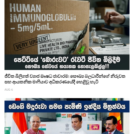
ජීවිත බිලිගත් ව්‍යාජ ඖෂධ ජාවාරම: සෞඛ්‍ය බලධාරීන්ගේ නිරුවත
සහ ආයතනික මාෆියාව අධිකරණයේදී හෙළිවූ හැටි
AUG 6