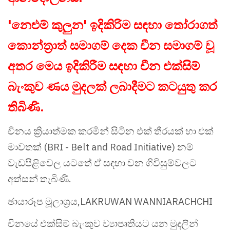
'නෙළුම් කුලුන' ඉදිකිරිම සඳහා තෝරාගත්
කොන්ත්‍රාත් සමාගම් දෙක චීන සමාගම් වූ
අතර මෙය ඉදිකිරීම සඳහා චීන එක්සිම්
බැංකුව ණය මුදලක් ලබාදීමට කටයුතු කර
තිබිණි.
චීනය ක්‍රියාත්මක කරමින් සිටින එක් තීරයක් හා එක්
මාවතක් (BRI - Belt and Road Initiative) නම්
වැඩපිළිවෙල යටතේ ඒ සඳහා වන ගිවිසුම්වලට
අත්සන් තැබිණි.
ඡායාරූප මූලාශ්‍රය,LAKRUWAN WANNIARACHCHI
චීනයේ එක්සිම් බැංකුව ව්‍යාපෘතියට යන මුදලින්