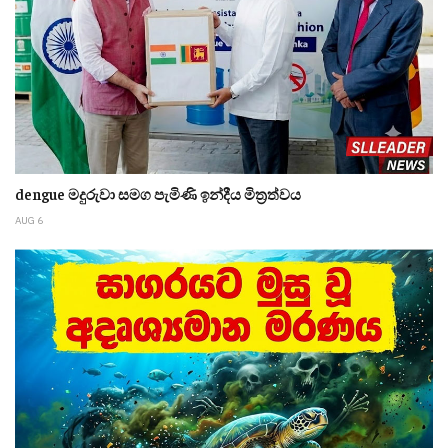
dengue මදුරුවා සමග පැමිණි ඉන්දීය මිත්‍රත්වය
AUG 6