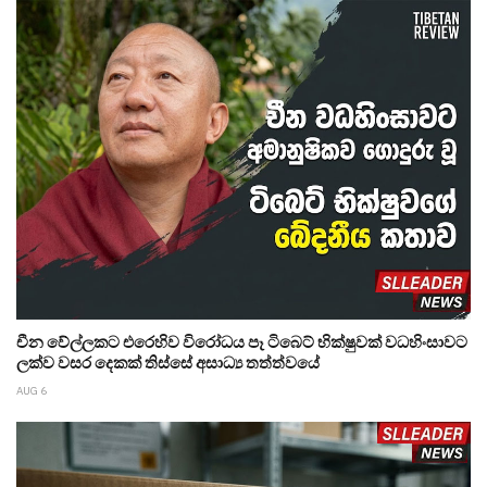
චීන වේල්ලකට එරෙහිව විරෝධය පෑ ටිබෙට් භික්ෂුවක් වධහිංසාවට
ලක්ව වසර දෙකක් තිස්සේ අසාධ්‍ය තත්ත්වයේ
AUG 6