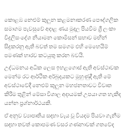
කොළඹ නෙළුම් කුලුන කළමනාකරණ පෞද්ගලික
සමාගම පැවසුවේ අදාළ ණය මුදල පියවීම ශ්‍රී ලංකා
විදුලිසංදේශ නියාමන කොමිසන් සභාව මඟින්
සිදුකරනු ඇති බවත් තම සමගම එහි මෙහෙයිම්
පමණක් භාරව කටයුතු කරන බවයි.
උද්ධමනය අධික ලෙස ඉහළගොස් ඇති අවස්ථාවක
මෙන්ම රට ආර්ථික අර්බුදයකට මුහුණුදී ඇති මේ
අවස්ථාවේදී නෙළුම් කුලුන මහජනතාවට විවෘත
කිරීම තුළින් මේසා විශාල අදායමක් උපයා ගත හැකිද
යන්න ප්‍රශ්නාර්ථයකි.
ඒ අනුව ව්‍යාපෘතිය සඳහා වැය වූ වියදම පියවා ගැනීම
සඳහා තවත් කොපමණ වසර ගණනාවක් ගතවේද