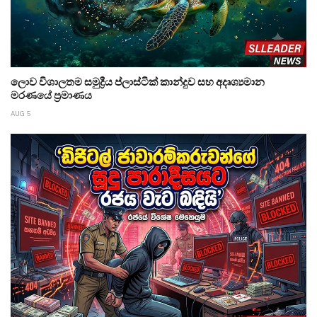
ලොව විශාලතම සමුද්‍රීය ප්ලාස්ටික් කාන්දුව සහ අදෘශ්‍යමාන
මරණයේ ප්‍රමාණය
AUG 5