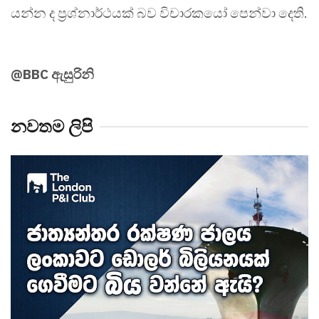
යන්න ද ප්‍රශ්නාර්ථයක් බව විචාරකයෝ පෙන්වා දෙති.
@BBC ඇසුරිනි
නවතම ලිපි