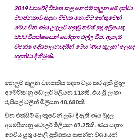
2019 වසරේදී විවෘත කළ නෙළුම් කුලුන මේ දක්වා
මහජනතාව සඳහා විවෘත නොවීම හේතුවෙන්
මෙය චීන ණය උගුලට හසුවූ තවත් සුදු අලියෙකු
බවට විපක්ෂයෙන් චෝදනා එල්ල විය. ඇතැම්
විපක්ෂ දේශපාලනඥයින් මෙය 'ණය කුලුන' ලෙසද
හඳුන්වා දී තිබුණි.
නෙලුම් කුලුන ව්‍යාපෘතිය සඳහා වැය කර ඇති මුදල
අමෙරිකානු ඩොලර් මිලියන 113කි. එය ශ්‍රී ලංකා
රුපියල් වලින් මිලියන 40,680කි.
චීන එක්සිම් බැංකුවෙන් ලබා දී ඇති ණය මුදල
අමෙරිකානු ඩොලර් මිලියන 67.25කි. ණය සඳහා
ගෙවිය යුතු පොලී ප්‍රතිශතය ආසන්න වශයෙන්