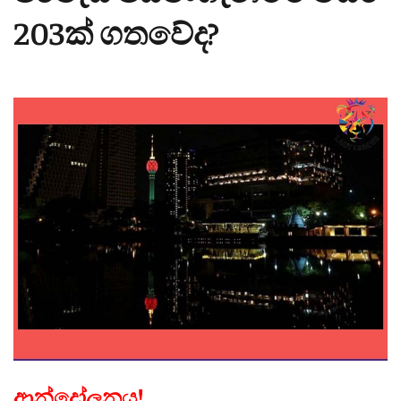
203ක් ගතවේද?
ආන්දෝලනය!