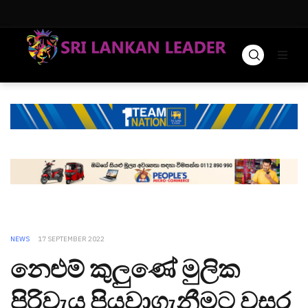
NEWS
17 SEPTEMBER 2022
නෙළුම් කුලුණේ මුලික
පිරිවැය පියවාගැනීමට වසර