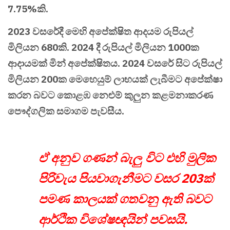
7.75%කි.
2023 වසරේදී මෙහි අපේක්ෂිත ආදයම රුපියල්
මිලියන 680කි. 2024 දී රුපියල් මිලියන 1000ක
ආදායමක් මින් අපේක්ෂිතය. 2024 වසරේ සිට රුපියල්
මිලියන 200ක මෙහෙයුම් ලාභයක් ලැබීමට අපේක්ෂා
කරන බවට කොළඹ නෙළුම් කුලුන කළමනාකරණ
පෞද්ගලික සමාගම පැවසීය.
ඒ අනුව ගණන් බැලු විට එහි මුලික
පිරිවැය පියවාගැනීමට වසර 203ක්
පමණ කාලයක් ගතවනු ඇති බවට
ආර්ථික විශේෂඥයින් පවසයි.