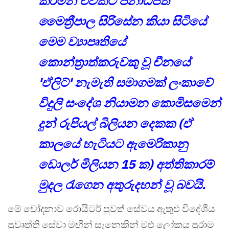
කරමින් එවකට ජනාධිපති
මෛත්‍රීපාල සිරිසේන කියා සිටියේ
මෙම ව්‍යාපෘතියේ
කොන්ත්‍රාත්කරුවකු වූ චීනයේ
'ඒලිට්' නැමැති සමාගමක් ලංකාවේ
විදුලි සංදේශ නියාමන කොමිසමෙන්
දුන් රුපියල් බිලියන දෙකක (ඒ
කාලයේ හැටියට ඇමෙරිකානු
ඩොලර් මිලියන 15 ක) අත්තිකාරම්
මුදල රැගෙන අතුරුදහන් වූ බවයි.
මේ චෝදනාව රොයිටර් පුවත් සේවය ඇතුළු විදේශීය
ප්‍රවෘත්ති සේවා මඟින් සැනෙකින් මුළු ලෝකය පුරාම