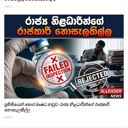
AUG 4
ප්‍රමිතියෙන් තොර ඖෂධ නඩුව: රාජ්‍ය නිළධාරීන්ගේ රාජකාරි
නොසැලකිල්ල
AUG 4