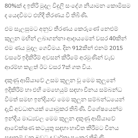
80%ක් ද ඉතිරි මුදල විදුලි සංදේශ නියාමන කොමිසම
ද යෙදවීමට එහිදී තීරණය වී තිබිණි.
එම සැලසුමට අනුව තීරණය කෙරුණේ නෙළුම්
කුලුන මඟින් ලබාගන්නා ආදායමෙන් වසර 40කින්
එම ණය මුදල ගෙවීමය. දින 912කින් එනම් 2015
වසරේ ඉදිකිරීම් අවසන් කිරීමේ අරමුණින් වැඩ
ආරම්භ කළත් ඊට වසර 7ක් ගත විය.
දකුණු ආසියාවේ උසම කුලුන වූ මෙම කුලුනේ
ඉදිකිරිම් හා එහි මෙහෙයුම් සඳහා චීනය සම්බන්ධ
වීමත් සමඟ ඉන්දියාව මෙම කුලුන සම්බන්ධයෙන්
දැඩි අවධානයක් යොමුකර තිබිණි. විශේෂයෙන්ම
ඉන්දීය මාධ්‍යවල මෙම කුලුන දකුණු ආසියාවේ
ආවේක්ෂණ කටයුතු සඳහා භාවිත කිරීමට චීනය
සුදානම් වන බවට ද වාර්තා පළකර තිබිණි.