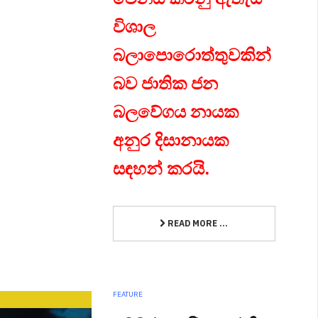
විශාල
බලාපොරොත්තුවකින්
බව ජාතික ජන
බලවේගය නායක
අනුර දිසානායක
සඳහන් කරයි.
READ MORE ...
FEATURE