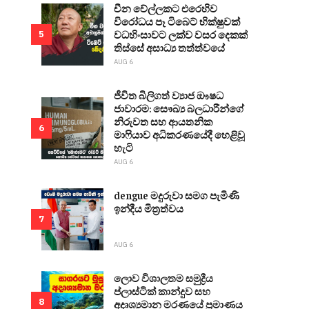
චීන වේල්ලකට එරෙහිව
විරෝධය පෑ ටිබෙට් භික්ෂුවක්
වධහිංසාවට ලක්ව වසර දෙකක්
5
තිස්සේ අසාධ්‍ය තත්ත්වයේ
AUG 6
ජීවිත බිලිගත් ව්‍යාජ ඖෂධ
ජාවාරම: සෞඛ්‍ය බලධාරීන්ගේ
නිරුවත සහ ආයතනික
6
මාෆියාව අධිකරණයේදී හෙළිවූ
හැටි
AUG 6
dengue මදුරුවා සමග පැමිණි
ඉන්දීය මිත්‍රත්වය
7
AUG 6
ලොව විශාලතම සමුද්‍රීය
ප්ලාස්ටික් කාන්දුව සහ
8
අදෘශ්‍යමාන මරණයේ ප්‍රමාණය