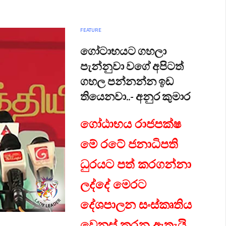
FEATURE
ගෝටාභයට ගහලා
පැන්නුවා වගේ අපිටත්
ගහල පන්නන්න ඉඩ
තියෙනවා..- අනුර කුමාර
ගෝඨාභය රාජපක්ෂ
මේ රටේ ජනාධිපති
ධුරයට පත් කරගන්නා
ලද්දේ මෙරට
දේශපාලන සංස්කෘතිය
වෙනස් කරනු ඇතැයි