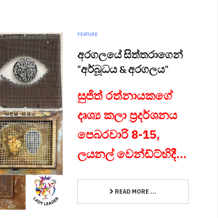
FEATURE
අරගලයේ සිත්තරාගෙන්
"අර්බූධය & අරගලය"
සුජිත් රත්නායකගේ
දෘශ්‍ය කලා ප්‍රදර්ශනය
පෙබරවාරි 8-15,
ලයනල් වෙන්ඩ්ට්හිදී...
READ MORE ...