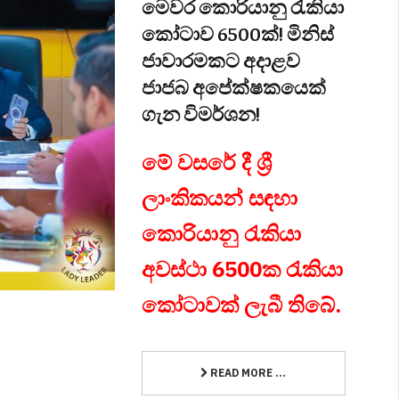
මෙවර කොරියානු රැකියා
කෝටාව 6500ක්! මිනිස්
ජාවාරමකට අදාළව
ජාජබ අපේක්ෂකයෙක්
ගැන විමර්ශන!
මේ වසරේ දී ශ්‍රී
ලාංකිකයන් සඳහා
කොරියානු රැකියා
අවස්ථා 6500ක රැකියා
කෝටාවක් ලැබී තිබේ.
READ MORE ...