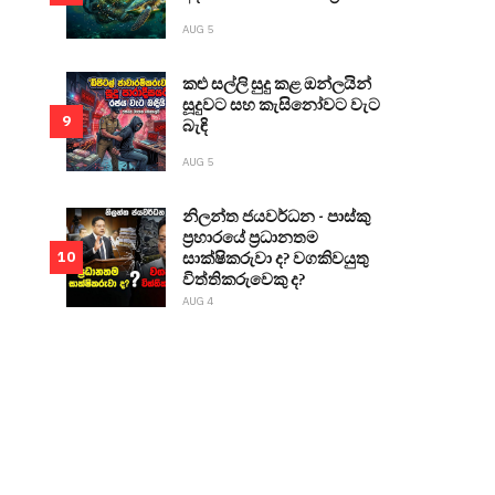
AUG 5
කළු සල්ලි සුදු කළ ඔන්ලයින්
සූදුවට සහ කැසිනෝවට වැට
9
බැඳි
AUG 5
නිලන්ත ජයවර්ධන - පාස්කු
ප්‍රහාරයේ ප්‍රධානතම
සාක්ෂිකරුවා ද? වගකිවයුතු
10
විත්තිකරුවෙකු ද?
AUG 4