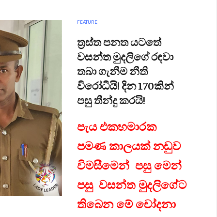
FEATURE
ත්‍රස්ත පනත යටතේ
වසන්ත මුදලිගේ රඳවා
තබා ගැනීම නීති
විරෝධීයි! දින 170කින්
පසු තීන්දු කරයි!
පැය එකහමාරක
පමණ කාලයක් නඩුව
විමසීමෙන් පසු මෙන්
පසු වසන්ත මුදලිගේට
තිබෙන මේ චෝදනා