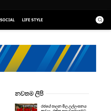
SOCIAL
LIFE STYLE
නවතම ලිපි
රජයේ පාලන මිල උල්ලංඝනය
කරලා.. රත්න සහල් සමාගමට