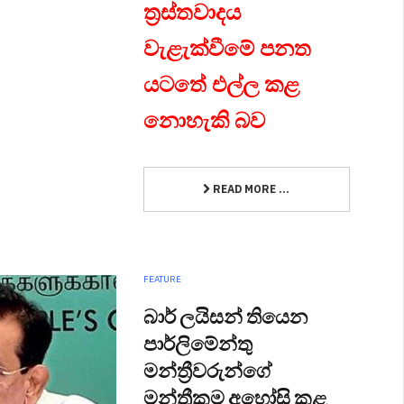
ත්‍රස්තවාදය
වැළැක්වීමේ පනත
යටතේ එල්ල කළ
නොහැකි බව
READ MORE ...
FEATURE
බාර් ලයිසන් තියෙන
පාර්ලිමේන්තු
මන්ත්‍රීවරුන්ගේ
මන්ත්‍රීකම අහෝසි කළ