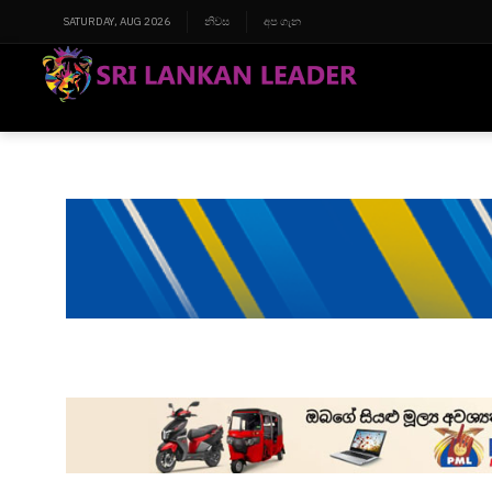
SATURDAY, AUG 2026
නිවස
අප ගැන