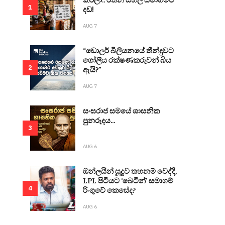
1
දඩ!
AUG 7
“ඩොලර් බිලියනයේ තීන්දුවට
ගෝලීය රක්ෂණකරුවන් බිය
2
ඇයි?”
AUG 7
සංඝරාජ සමයේ ශාසනික
පුනරුදය...
3
AUG 6
ඔන්ලයින් සූදුව තහනම් වෙද්දී,
LPL පිටියට ‘බෙටින්’ සමාගම්
4
රිංගුවේ කෙසේද?
AUG 6