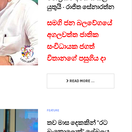
යුතුයි - රාජිත සේනාරත්න
සමගි ජන බලවේගයේ
අගලවත්ත ජාතික
සංවිධායක ජගත්
විතානගේ පසුගිය දා
READ MORE ...
FEATURE
තව මාස දෙකකින් "රට
බංකොලොත්" ලේබලය