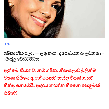
FEATURE
ශෂිකා නිසංසලා : ++ ලතු නැත lද පොබයන ඈ ලවනත ++
: මංජුල වෙඩිවර්ධන
ඇත්තම කියනවා නම් ශෂිකා නිසංසලාව මුලින්ම
මතක හිටියෙ ඇගේ පෙනුම හින්දා මිසක් ගැයුම්
හින්දා නෙමෙයි. ආදරය කරන්න හිතෙන පෙනුමක්
තිබ්බෙ.