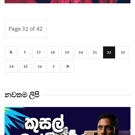
Page 32 of 42
27
28
29
30
31
32
33
34
35
36
නවතම ලිපි