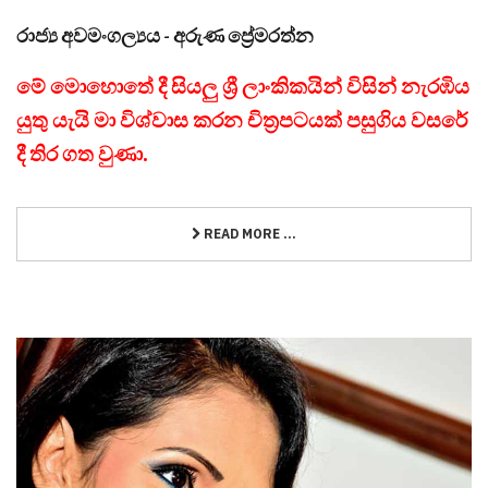
රාජ්‍ය අවමංගල්‍යය - අරුණ ප්‍රේමරත්න
මේ මොහොතේ දී සියලු ශ්‍රී ලාංකිකයින් විසින් නැරඹිය
යුතු යැයි මා විශ්වාස කරන චිත්‍රපටයක් පසුගිය වසරේ
දී තිර ගත වුණා.
READ MORE ...