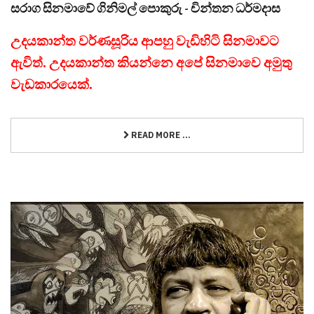
සරාග සිනමාවේ ගිනිමල් පොකුරු - චින්තන ධර්මදාස
උදයකාන්ත වර්ණසූරිය ආපහු වැඩිහිටි සිනමාවට
ඇවිත්. උදයකාන්ත කියන්නෙ අපේ සිනමාවෙ අමුතු
වැඩකාරයෙක්.
READ MORE ...