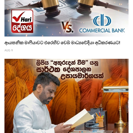
ආයතනික මාෆියාවට එරෙහිව වෙබ් මාධ්‍යවේදියා අධිකරණයට!
AUG 9