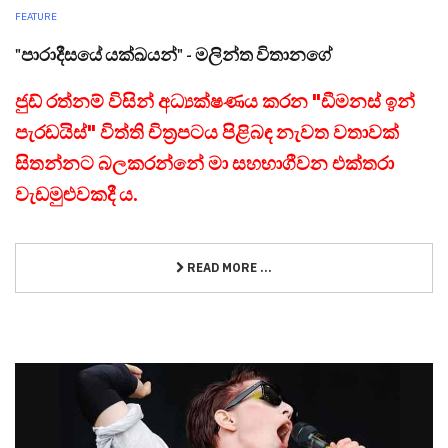
FEATURE
"පාරාදීසයේ යක්ඛයන්" - මලින්ත විතානගේ
ජුඩ් රත්නම් විසින් අධ්‍යක්ෂණය කරන "ඩීමනස් ඉන්
පැරඩයිස්" විත්ති චිත්‍රපටය පිළිබඳ නැවත වතාවක්
සිතන්නට බලකරන්නේ මා සහභාගීවන එක්තරා
වැඩමුළුවකදී ය.
READ MORE ...