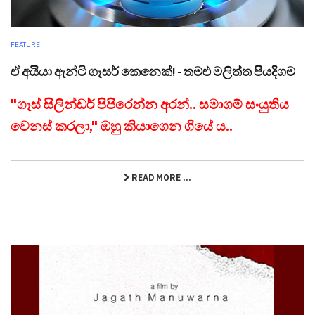
FEATURE
ඒ අයියා ඇන්ටි ගෑසර් කෙනෙක්! - තමළු මලිත්ත පියදිගම
"ගෑස් සිලින්ඩර් පිපිරෙන්න අරන්.. සමාගම් සංයුතිය
වෙනස් කරලා," ඔහු කියාගෙන ගියේ ය..
READ MORE ...