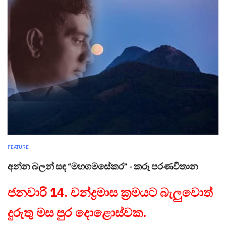
FEATURE
අන්න බලන් සඳ “මහගමසේකර” - කරූ පරණවිතාන
ජනවාරි 14. චන්ද්‍රමාස ක්‍රමයට බැලුවොත්
දුරුතු මස පුර දොළොස්වක.