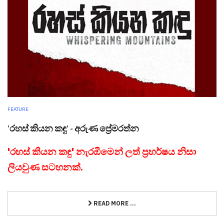
FEATURE
'රහස් කියන කඳු' - අරුණ ප්‍රේමරත්න
'රහස් කියන කඳු' නැරඹීමෙන් ලත් ප්‍රහර්ෂය නිසා
ලියවුණ සටහනක්.
READ MORE ...