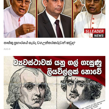
පාස්කු ප්‍රහාරයේ සැබෑ වගඋත්තරකරුවන් කවුද?
AUG 8