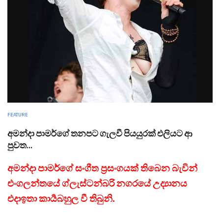
FEATURE
අමන්දා පාමර්ගේ තනපට ගැලවී පියයුරක් එලියට ආ
පුවත...
අමන්දා පාමර්ගේ සංගීත ප්‍රසංගයක් තිබෙන බැවින්
එංගලන්තයේ ග්ලැස්ටන්බරි නගරයේ උද්‍යානය
එදාඉතා කාර්‍යබහුල වී තිබුනි.