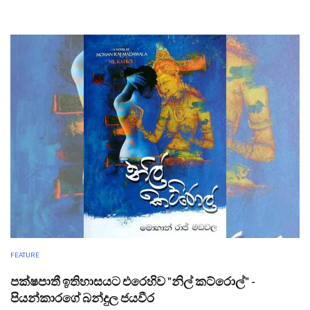
FEATURE
පක්ෂපාතී ඉතිහාසයට එරෙහිව "නිල් කට්රොල්" -
පියන්කාරගේ බන්දුල ජයවීර