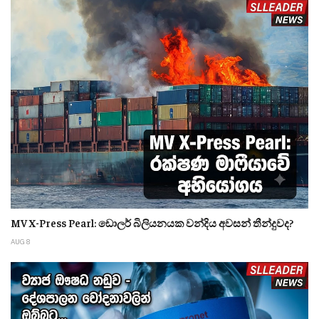
MV X-Press Pearl: ඩොලර් බිලියනයක වන්දිය අවසන් තීන්දුවද?
AUG 8