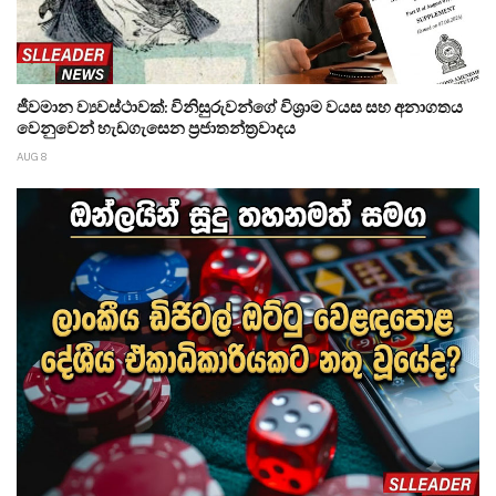
ජීවමාන ව්‍යවස්ථාවක්: විනිසුරුවන්ගේ විශ්‍රාම වයස සහ අනාගතය
වෙනුවෙන් හැඩගැසෙන ප්‍රජාතන්ත්‍රවාදය
AUG 8