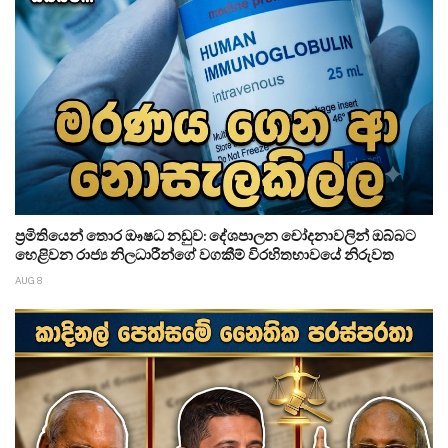
ප්‍රමිතියෙන් තොර ඖෂධ නඩුව: දේශපාලන චෝදනාවලින් ඔබ්බට
හෙළිවන රාජ්‍ය නිලධාරීන්ගේ වගකීම් විරහිතභාවයේ නිරුවත
AUG 8