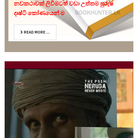
නවකථාවක් ලිවීමටත් වඩා උත්තම පුරුෂ
දෘෂ්ටි කෝණයෙන් ම
READ MORE ...