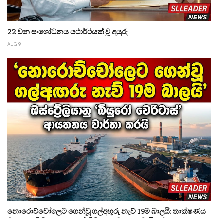
22 වන සංශෝධනය යථාර්ථයක් වූ අයුරු
AUG 9
නොරොච්චෝලෙට ගෙන්වූ ගල්අඟුරු නැව් 19ම බාලයි: තාක්ෂණය