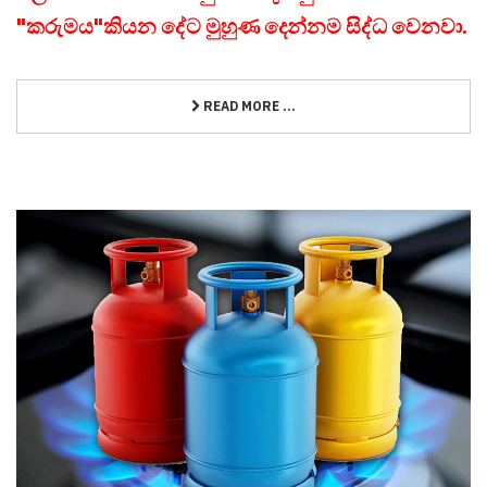
"කරුමය"කියන දේට මුහුණ දෙන්නම සිද්ධ වෙනවා.
READ MORE ...