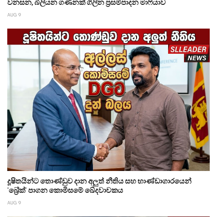
වනසන, බිලියන ගණනක් ගිලින ප්‍රසම්පාදන මාෆියාව
AUG 9
දූෂිතයින්ට තොණ්ඩුව දාන අලුත් නීතිය සහ භාණ්ඩාගාරයෙන්
'බ්‍රේක්' පාගන කොමිසමේ ඛේදවාචකය
AUG 9