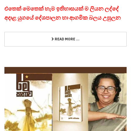
එතෙක් මෙතෙක් හැම ඉතිහාසයක් ම ලියන ලද්දේ
අදාළ යුගයේ දේශපාලන හා ආගමික බලය උසුලන
READ MORE ...