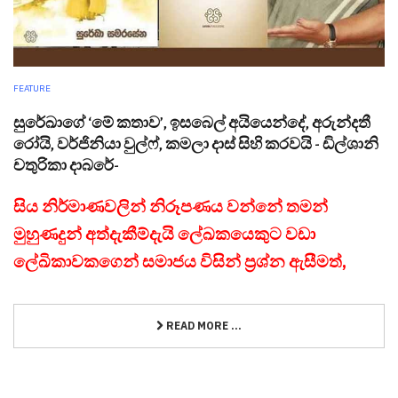
FEATURE
සුරේඛාගේ ‘මේ කතාව’, ඉසබෙල් අයියෙන්දේ, අරුන්දතී
රෝයි, වර්ජිනියා වුල්ෆ්, කමලා දාස් සිහි කරවයි - ඩිල්ශානි
චතුරිකා දාබරේ-
සිය නිර්මාණවලින් නිරූපණය වන්නේ තමන්
මුහුණදුන් අත්දැකීම්දැයි ලේඛකයෙකුට වඩා
ලේඛිකාවකගෙන් සමාජය විසින් ප්‍රශ්න ඇසීමත්,
READ MORE ...