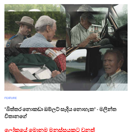
FEATURE
"බිත්තර නොකඩා ඔම්ලට් සෑදිය නොහැක" - මලින්ත
විතානගේ
ලෝකයේ මොනම මනුස්සයකුට වුනත්