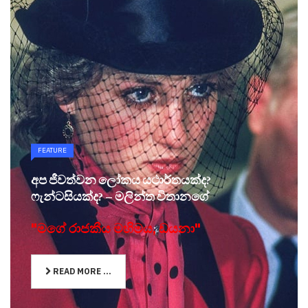
FEATURE
අප ජීවත්වන ලෝකය යථාර්තයක්ද?
ෆැන්ටසියක්ද? – මලින්ත විතානගේ
"මගේ රාජකීය මහිමය, ඩයනා"
READ MORE ...