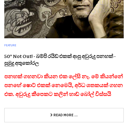
FEATURE
50* Not Out! - බම්පි රයිඩ් එකක් ආපු අවුරුදු පනහක් -
සුමුදු අතුකෝරල
පනහක් ගහනවා කියන එක ලේසි නෑ. මේ කියන්නේ
පනහේ ෂොට් එකක් නෙමෙයි, අර්ධ ශතකයක් ගහන
එක. අවුරුදු කීපෙකට කලින් හාඩ් බෝල් විස්සයි
READ MORE ...