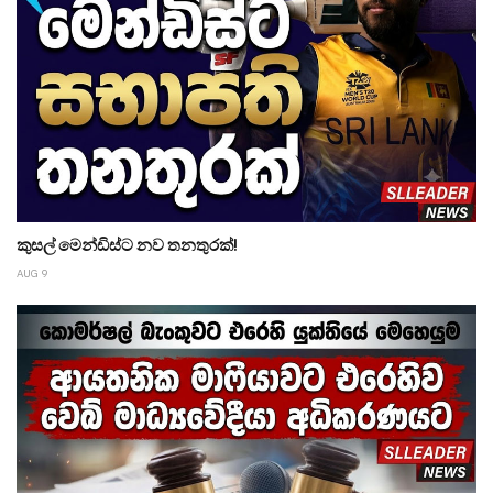
කුසල් මෙන්ඩිස්ට නව තනතුරක්!
AUG 9