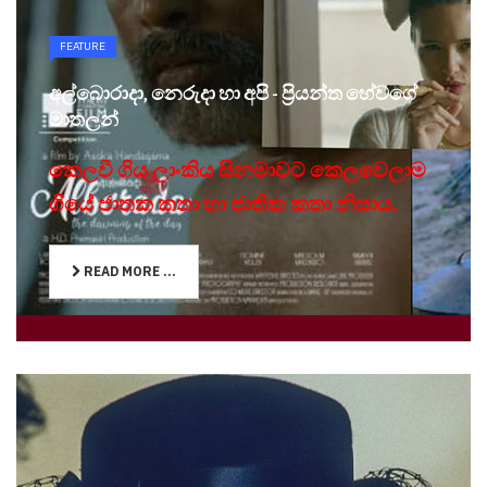
FEATURE
අල්බොරාදා, නෙරුදා හා අපි - ප්‍රියන්ත හේවගේ
මාතලන්
කෙලවී ගිය ලාංකිය සිනමාවට කෙලවෙලාම
ගියේ ජාතක කතා හා ජාතික කතා නිසාය.
READ MORE ...