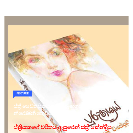
FEATURE
ස්ත්‍රී චෛතසිකය සහ 'පුරුෂාශ්‍රය'- විපුලි
නිරෝෂිනී හෙට්ටිආරච්චි
ස්ත්‍රියකගේ චරිතය ඇසුරෙන් ස්ත්‍රී කේන්ද්‍රීය