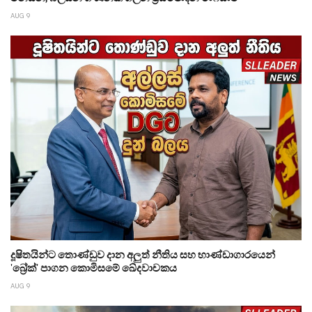
AUG 9
දූෂිතයින්ට තොණ්ඩුව දාන අලුත් නීතිය සහ භාණ්ඩාගාරයෙන්
'බ්‍රේක්' පාගන කොමිසමේ ඛේදවාචකය
AUG 9