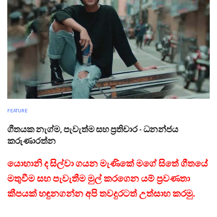
FEATURE
ගීතයක නැග්ම, පැවැත්ම සහ ප්‍රතිචාර - ධනන්ජය
කරුණාරත්න
යොහානි ද සිල්වා ගයන මැණිකේ මගේ සිතේ ගීතයේ
මතුවීම සහ පැවැතීම මුල් කරගෙන යම් ප්‍රවණතා
කීපයක් හඳුනගන්න අපි තවදුරටත් උත්සාහ කරමු.