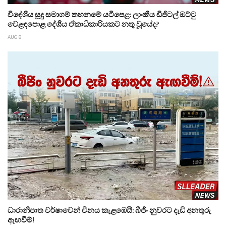
විදේශීය සූදු සමාගම් තහනමේ යටිපෙළ: ලාංකීය ඩිජිටල් ඔට්ටු
වෙළඳපොළ දේශීය ඒකාධිකාරියකට නතු වූයේද?
AUG 8
ධාරානිපාත වර්ෂාවෙන් චීනය කැළඹෙයි: බීජිං නුවරට දැඩි අනතුරු
ඇඟවීම්!