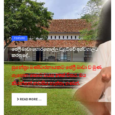
FEATURE
ජෙෆ්‍රී බාවා හොරගොල්ල වළව්වේ අශ්වගාලට
කරපු දේ..
සුනේත්‍රා බණ්ඩාරනායකට ජෙෆ්‍රී බාවා ව මුණ
ගැහෙන කොට වයස 29ක් විතර. ඔය
කියන්නේ නවසිය හැත්තෑ ගණන්.
READ MORE ...