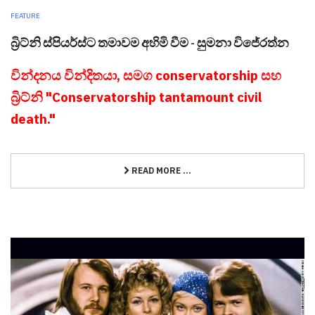
FEATURE
බ්‍රිට්නි ස්පියර්ස්ට තමාවම අහිමි වීම - සුමනා විජේරත්න
වින්දනය වින්දිතයා, සමග conservatorship සහ
බ්‍රිට්නි "Conservatorship tantamount civil
death."
READ MORE ...