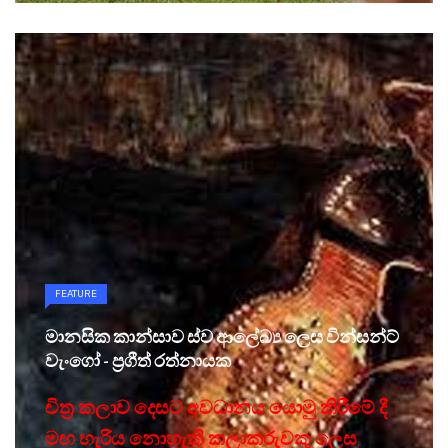
FEATURE
මානසික කාන්සාව ස්ව ආලේඛ්‍ය ලෙස වින්සන්ට්
වැංගෝ - ප්‍රගීත් රත්නායක
චිත්‍ර කලාව දෙසට අවධානය යොමු කිරීමේ දී
මඟ හැරිය නොහැකි කලාකරුවකු ලෙස