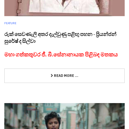
FEATURE
රුක් සෙවණැලි අතර දැල්වුණු පළිඟු පහන - ප්‍රියන්ජන්
සුරේෂ් ද සිල්වා
මහා ගත්කතුවර ජී. බී.සේනානායක පිළිබඳ මතකය
READ MORE ...