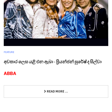
FEATURE
අවතාර ලෙස යළි එන ඇබා - ප්‍රියන්ජන් සුරේෂ් ද සිල්වා
ABBA
READ MORE ...