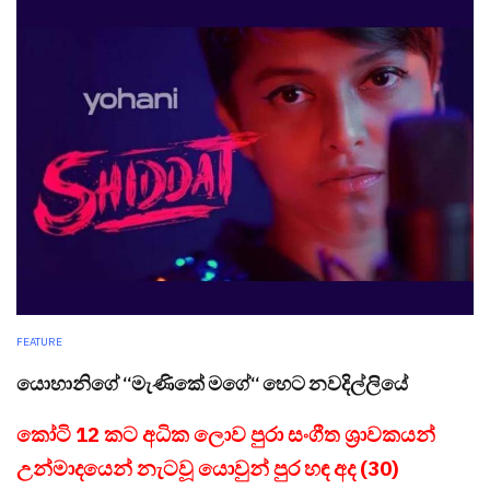
FEATURE
යොහානිගේ ‘‘මැණිකේ මගේ‘‘ හෙට නවදිල්ලියේ
කෝටි 12 කට අධික ලොව පුරා සංගීත ශ්‍රාවකයන්
උන්මාදයෙන් නැටවූ යොවුන් පුර හඳ අද (30)