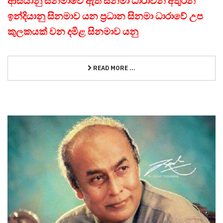
ආසියානු සිනමාවේ ඇති සිනමා ධාරාවන් අතුරින්
ඉන්දියානු සිනමාව යන ප්‍රධාන සිනමා ධාරාවේ උප
කුලකයක් වන දමිළ සිනමාව යනු
READ MORE ...