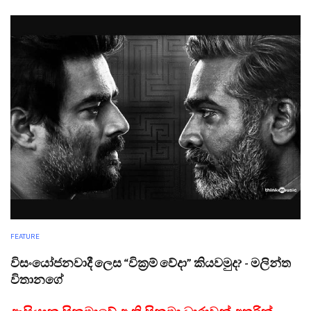
FEATURE
විසංයෝජනවාදී ලෙස “වික්‍රම් වේදා” කියවමුද? - මලින්ත
විතානගේ