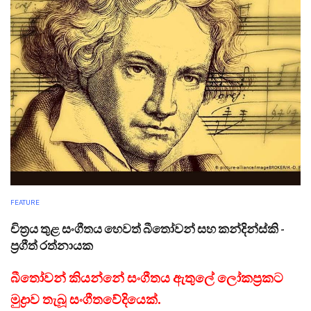
FEATURE
චිත්‍රය තුළ සංගීතය හෙවත් බීතෝවන් සහ කන්දින්ස්කි -
ප්‍රගීත් රත්නායක
බීතෝවන් කියන්නේ සංගීතය ඇතුලේ ලෝකප්‍රකට
මුද්‍රාව තැබූ සංගීතවේදියෙක්.