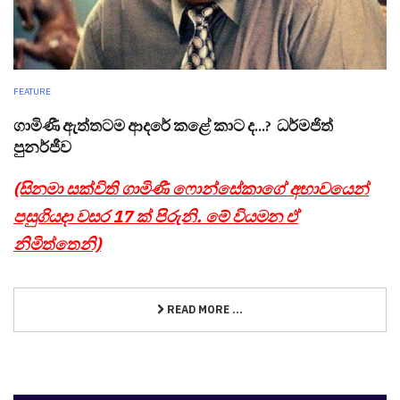
FEATURE
ගාමිණී ඇත්තටම ආදරේ කළේ කාට ද...? ධර්මජිත්
පුනර්ජීව
(සිනමා සක්විති ගාමිණී ෆොන්සේකාගේ අභාවයෙන්
පසුගියදා වසර 17 ක් පිරුනි. මේ වියමන ඒ
නිමිත්තෙනි)
READ MORE ...