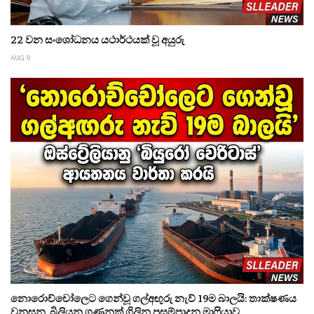
22 වන සංශෝධනය යථාර්ථයක් වූ අයුරු
AUG 9
නොරොච්චෝලෙට ගෙන්වූ ගල්අඟුරු නැව් 19ම බාලයි: තාක්ෂණය
වනසන, බිලියන ගණනක් ගිලින ප්‍රසම්පාදන මාෆියාව