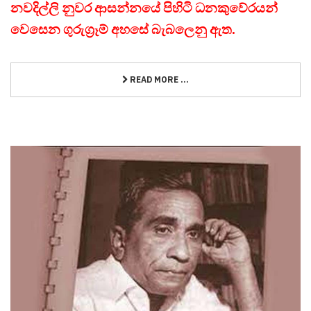
නවදිල්ලි නුවර ආසන්නයේ පිහිටි ධනකුවේරයන්
වෙසෙන ගුරුග්‍රෑම් අහසේ බැබලෙනු ඇත.
READ MORE ...