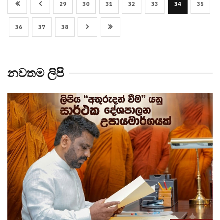
29
30
31
32
33
34
35
36
37
38
නවතම ලිපි