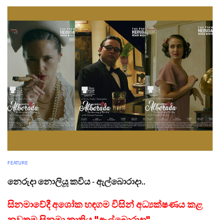
FEATURE
නෙරුදා නොලියූ කවිය - ඇල්බොරාදා..
සිනමාවේදී අශෝක හඳගම විසින් අධ්‍යක්ෂණය කළ
නවතම සිනමා කෘතිය "ඇල්බොරාදා".