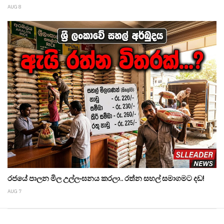
AUG 8
රජයේ පාලන මිල උල්ලංඝනය කරලා.. රත්න සහල් සමාගමට දඩ!
AUG 7