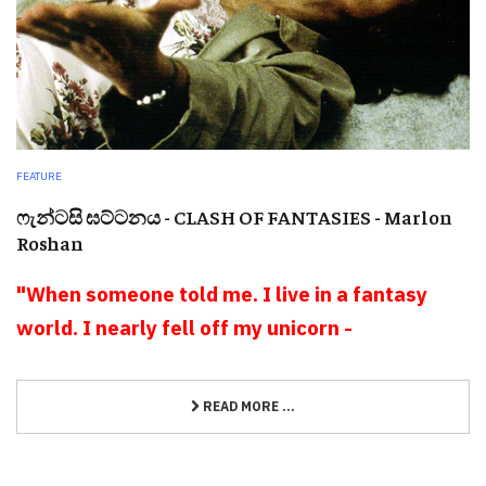
FEATURE
ෆැන්ටසි ඝට්ටනය - CLASH OF FANTASIES - Marlon
Roshan
"When someone told me. I live in a fantasy
world. I nearly fell off my unicorn -
READ MORE ...