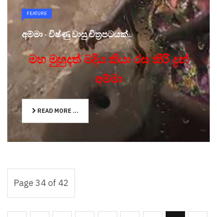
FEATURE
අම්මා - විෂ්ණු වාසු චිත්‍රපටයක්..
මහ මුහුදත් මදිය කියා රස කිරි දුන්
අම්මා
READ MORE ...
Page 34 of 42