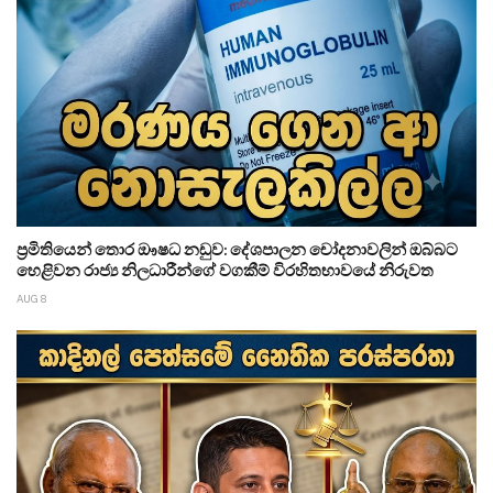
ප්‍රමිතියෙන් තොර ඖෂධ නඩුව: දේශපාලන චෝදනාවලින් ඔබ්බට
හෙළිවන රාජ්‍ය නිලධාරීන්ගේ වගකීම් විරහිතභාවයේ නිරුවත
AUG 8