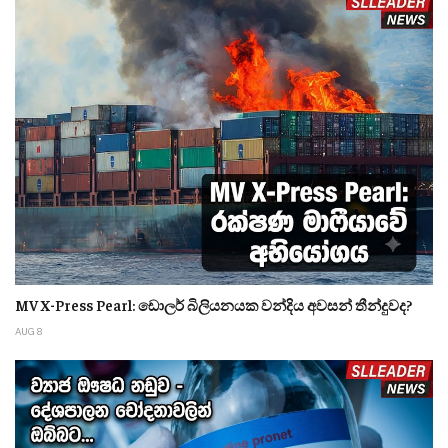
MV X-Press Pearl: ඩොලර් බිලියනයක වන්දිය අවසන් තීන්දුවද?
AUG 8