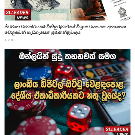
ජීවමාන ව්‍යවස්ථාවක්: විනිසුරුවන්ගේ විශ්‍රාම වයස සහ අනාගතය
වෙනුවෙන් හැඩගැසෙන ප්‍රජාතන්ත්‍රවාදය
AUG 8