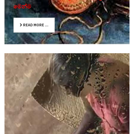
මෙන්ම
READ MORE ...