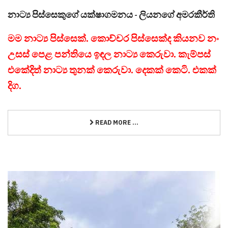
නාට්‍ය පිස්සෙකුගේ යක්ෂාගමනය - ලියනගේ අමරකීර්ති
මම නාට්‍ය පිස්සෙක්. කොච්චර පිස්සෙක්ද කියනව නං
උසස් පෙළ පන්තියෙ ඉඳල නාට්‍ය කෙරුවා. කැම්පස්
එකේදිත් නාට්‍ය තුනක් කෙරුවා. දෙකක් කෙටි. එකක්
දිග.
READ MORE ...