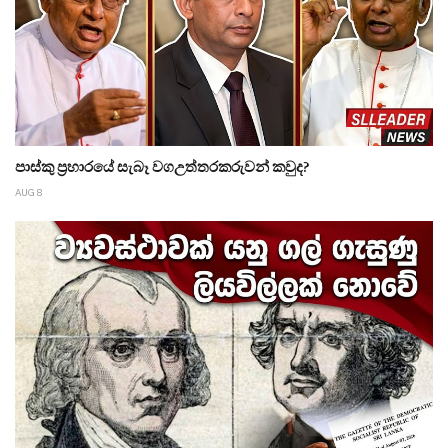
පාස්කු ප්‍රහාරයේ සැබෑ වගඋත්තරකරුවන් කවුද?
AUG 8