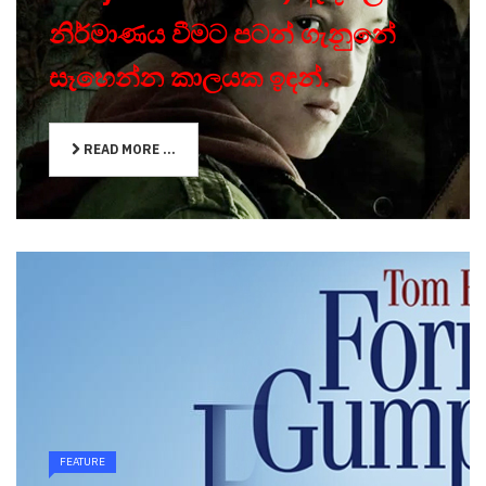
නිර්මාණය වීමට පටන් ගැනුනේ
සෑහෙන්න කාලයක ඉඳන්.
READ MORE ...
FEATURE