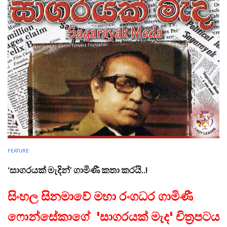
FEATURE
‘සාගරයක් මැදින්’ ගාමිණී කතා කරයි..!
සිංහල සිනමාවේ මහා රංගධර ගාමිණී
ෆොන්සේකාගේ 'සාගරයක් මැද' චිත්‍රපටය