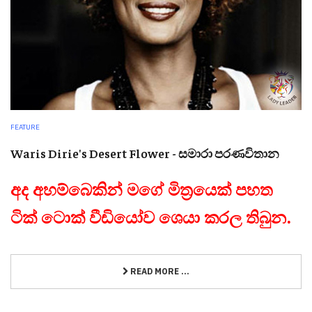
FEATURE
Waris Dirie's Desert Flower - සමාරා පරණවිතාන
අද අහම්බෙකින් මගේ මිත්‍රයෙක් පහත
ටික් ටොක් වීඩියෝව ශෙයා කරල තිබුන.
READ MORE ...