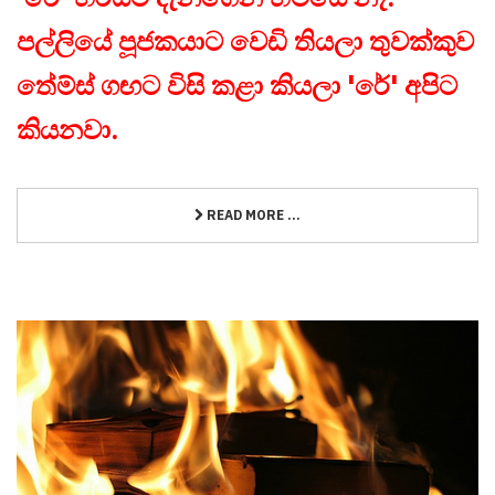
පල්ලියේ පූජකයාට වෙඩි තියලා තුවක්කුව
තේම්ස් ගඟට විසි කළා කියලා 'රේ' අපිට
කියනවා.
READ MORE ...