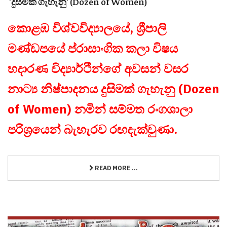
'දුසිමක් ගැහැනු' (Dozen of Women)
කොළඹ විශ්වවිද්‍යාලයේ, ශ්‍රීපාලි
මණ්ඩපයේ ප්රාසාංගික කලා විෂය
හදාරණ විද්‍යාර්ථීන්ගේ අවසන් වසර
නාට්‍ය නිෂ්පාදනය දුසිමක් ගැහැනු (Dozen
of Women) නමින් සම්මත රංගශාලා
පරිශ්‍රයෙන් බැහැරව රඟදැක්වුණා.
READ MORE ...