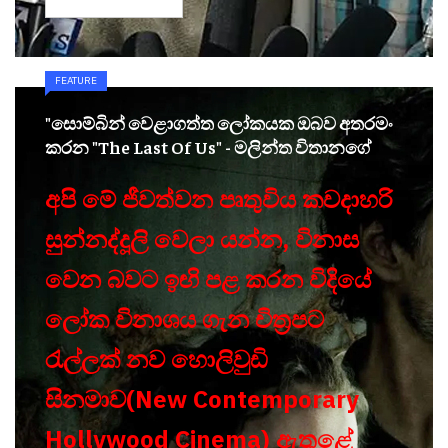
FEATURE
"සොම්බින් වෙළාගත්ත ලෝකයක ඔබව අතරමං
කරන "The Last Of Us" - මලින්ත විතානගේ
අපි මේ ජීවත්වන පෘතුවිය කවදාහරි
සුන්නද්දූලි වෙලා යන්න, විනාස
වෙන බවට ඉඟි පළ කරන විදියේ
ලෝක විනාශය ගැන චිත්‍රපට
රැල්ලක් නව හොලිවුඩි
සිනමාව(New Contemporary
Hollywood Cinema) ඇතුළේ