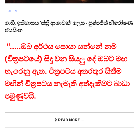
FEATURE
ගාඩි, ඉතිහාසය ‘ස්ත්‍රී ආශාවක්’ ලෙස - පුෂ්පජිත් නිරෝෂණ
ජයසිංහ
“…..ඔබ අර්ථය සොයා යන්නේ නම්
(චිත්‍රපටයේ) සිදු වන සියලු දේ ඔබට මඟ
හැරෙනු ඇත. චිත්‍රපටය අතරතුර සිතීම
මඟින් චිත්‍රපටය නැමැති අත්දැකීමට බාධා
පමුණුවයි.
READ MORE ...