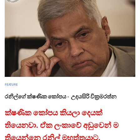
FEATURE
රනිල්ගේ ක්ෂණික කෝපය - උදයසිරි වික්‍රමරත්න
ක්ෂණික කෝපය කියලා දෙයක්
තියෙනවා. ඒක ලංකාවේ අඩුවෙන් ම
තියෙන්නෙ රනිල් මහත්තයාට.