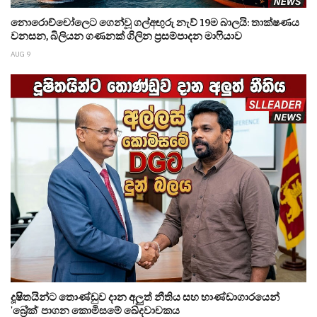
නොරොච්චෝලෙට ගෙන්වූ ගල්අඟුරු නැව් 19ම බාලයි: තාක්ෂණය
වනසන, බිලියන ගණනක් ගිලින ප්‍රසම්පාදන මාෆියාව
AUG 9
දූෂිතයින්ට තොණ්ඩුව දාන අලුත් නීතිය සහ භාණ්ඩාගාරයෙන්
'බ්‍රේක්' පාගන කොමිසමේ ඛේදවාචකය