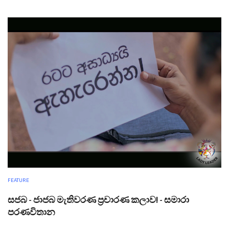
FEATURE
සජබ - ජාජබ මැතිවරණ ප්‍රචාරණ කලාව! - සමාරා
පරණවිතාන