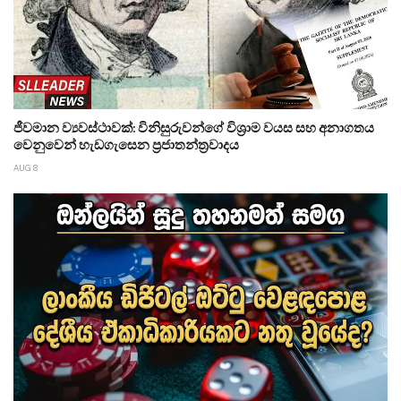
ජීවමාන ව්‍යවස්ථාවක්: විනිසුරුවන්ගේ විශ්‍රාම වයස සහ අනාගතය
වෙනුවෙන් හැඩගැසෙන ප්‍රජාතන්ත්‍රවාදය
AUG 8