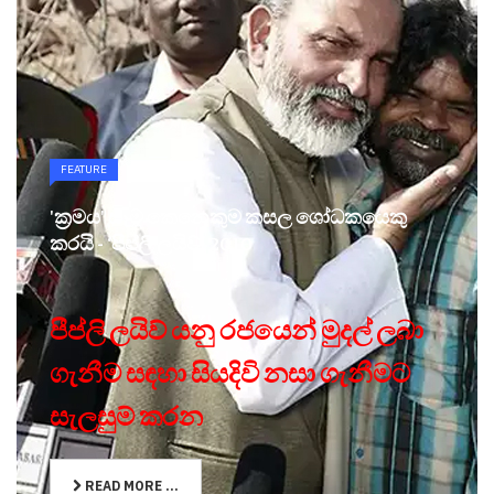
FEATURE
'ක්‍රමය' සෑම කෙනෙකුම කසල ශෝධකයෙකු
කරයි - ‘පීප්ලි ලයිව්’ 2010
පීප්ලි ලයිව් යනු රජයෙන් මුදල් ලබා
ගැනීම සඳහා සියදිවි නසා ගැනීමට
සැලසුම් කරන
READ MORE ...