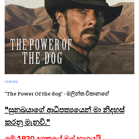
FEATURE
"The Power Of the dog" - මලින්ත විතානගේ
"සුනඛයාගේ ආධිපත්‍යයෙන් මා නිදහස්
කරනු මැනවි."
මේ 1920 දශකයේ මුල් භාගයයි.