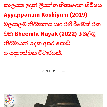
කාලයක ඉදන් ලියන්න හිතාගෙන හිටියෙ
Ayyappanum Koshiyum (2019)
මලයාලම් නිර්මානය සහ එහි රීමේක් එක
වන Bheemla Nayak (2022) තෙලිගු
නිර්මායන් දෙක අතර පොඩි
සංසදනාත්මක විචාරයක්.
READ MORE ...