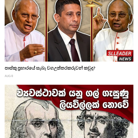
පාස්කු ප්‍රහාරයේ සැබෑ වගඋත්තරකරුවන් කවුද?
AUG 8