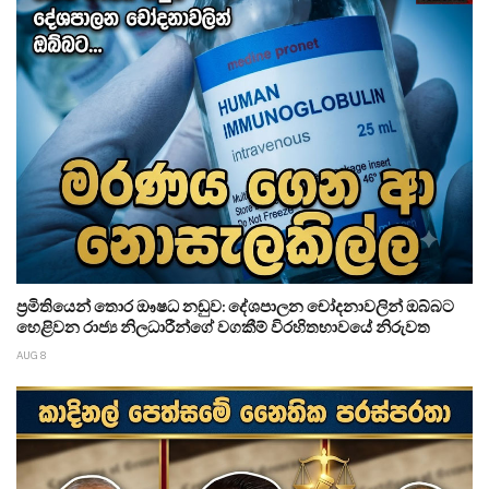
ප්‍රමිතියෙන් තොර ඖෂධ නඩුව: දේශපාලන චෝදනාවලින් ඔබ්බට
හෙළිවන රාජ්‍ය නිලධාරීන්ගේ වගකීම් විරහිතභාවයේ නිරුවත
AUG 8