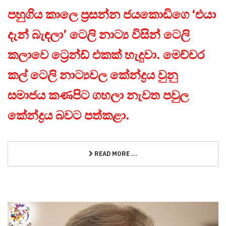
පහුගිය කාලෙ ප්‍රසන්න ජයකොඩිගෙ ‘එයා
දැන් බැඳලා’ ටෙලි නාට්‍ය විසින් ටෙලි
කලාවෙ ට්‍රෙන්ඩ් එකක් හැදුවා. මෙච්චර
කල් ටෙලි නාට්‍යවල කේන්ද්‍රය වුනු
සමාජය කණපිට ගහලා නැවත පවුල
කේන්ද්‍රය බවට පත්කළා.
READ MORE ...