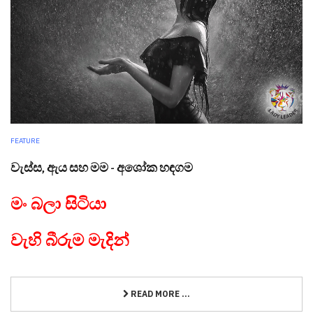
FEATURE
වැස්ස, ඇය සහ මම - අශෝක හඳගම
මං බලා සිටියා
වැහි බීරුම මැදින්
READ MORE ...