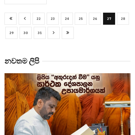
22
23
24
25
26
27
28
29
30
31
නවතම ලිපි