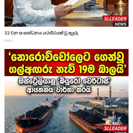
22 වන සංශෝධනය යථාර්ථයක් වූ අයුරු
AUG 9