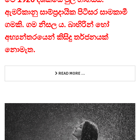
ඇමරිකානු සාම්ප්‍රදායික පිටිසර සාමකාමී
ගමකි. ගම නිසල ය. බාහිරින් හෝ
අභ්‍යන්තරයෙන් කිසිදු තර්ජනයක්
නොමැත.
READ MORE ...