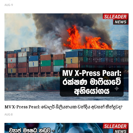
AUG 9
MV X-Press Pearl: ඩොලර් බිලියනයක වන්දිය අවසන් තීන්දුවද?
AUG 8