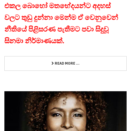
එකල බොහෝ මතභේදයන්ට අදහස්
වලට තුඩු දුන්නා මෙන්ම ඒ වෙනුවෙන්
නීතියේ පිළිසරණ පැතීමට පවා සිදුවූ
සිනමා නිර්මාණයක්.
READ MORE ...