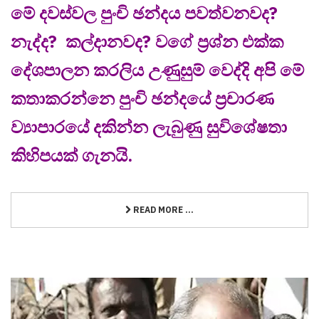
මේ දවස්වල පුංචි ඡන්දය පවත්වනවද?
නැද්ද? කල්දානවද? ව‌ගේ ප්‍රශ්න එක්ක
දේශපාලන කරලිය උණුසුම් වෙද්දි අපි මේ
කතාකරන්නෙ පුංචි ඡන්දයේ ප්‍රචාරණ
ව්‍යාපාරයේ දකින්න ලැබුණු සුවිශේෂතා
කිහිපයක් ගැනයි.
READ MORE ...