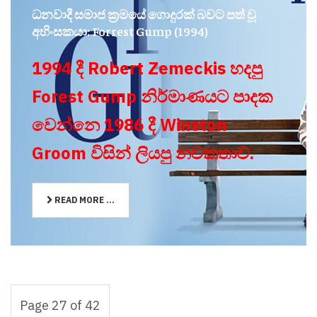
ධනවාදී සමාජ ක්‍රමයේ ගොදුරක් බවට පත් වූ
අහිංසකයා: Forrest Gump (1994)
1994 දී Robert Zemeckis හදපු
Forest Gump නිර්මාණයට පාදක
වෙන්නෙ 1986 දී Winston
Groom විසින් ලියපු නවකතාව.
READ MORE ...
Page 27 of 42