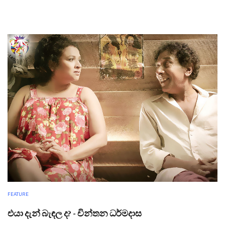
FEATURE
එයා දැන් බැඳල ද? - චින්තන ධර්මදාස