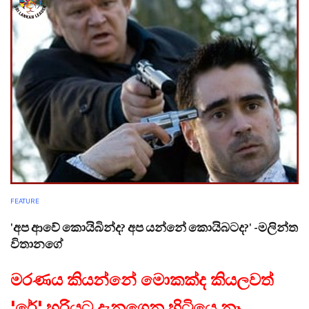
FEATURE
'අප ආවේ කොයිබින්ද? අප යන්නේ කොයිබටද?' -මලින්ත
විතානගේ
මරණය කියන්නේ මොකක්ද කියලවත්
'රේ' හරියට දැනගෙන හිටියෙ නෑ.