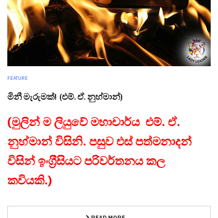
FEATURE
මිනී මැරුමක්! (එම්. ඒ. නුහ්මාන්)
(මුලින් ම ලියුවේ මහාචාර්ය එම්. ඒ.
නුහ්මාන් විසිනි. පසුව එස් පත්මනාදන්
විසින් ඉංග‍්‍රීසියට පරිවර්තනය කල
කවියකි.)
READ MORE ...