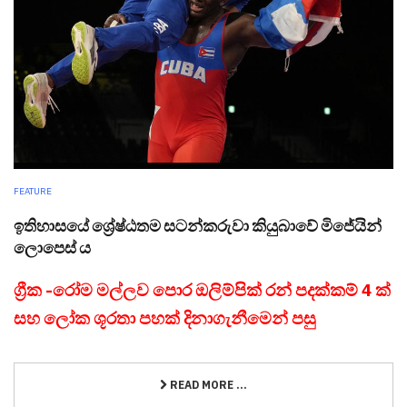
FEATURE
ඉතිහාසයේ ශ්‍රේෂ්ඨතම සටන්කරුවා කියුබාවේ මිජේයින්
ලොපෙස් ය
ග්‍රීක -රෝම මල්ලව පොර ඔලිම්පික් රන් පදක්කම් 4 ක්
සහ ලෝක ශූරතා පහක් දිනාගැනීමෙන් පසු
READ MORE ...