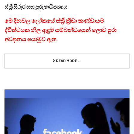
ස්ත්‍රී සිරුර සහ පුරුෂාධිපත්‍යය
මේ දිනවල ලෝකයේ ස්ත්‍රී ක්‍රීඩා කණ්ඩායම්
ද්විත්වයක නිල ඇඳුම සම්බන්ධයෙන් ලොව පුරා
අවදානය යොමුව ඇත.
READ MORE ...