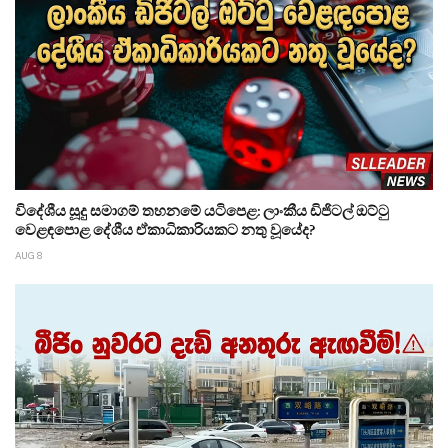
විදේශීය සූදු සමාගම් තහනමේ යටිපෙළ: ලාංකීය ඩිජිටල් ඔට්ටු
වෙළඳපොළ දේශීය ඒකාධිකාරියකට නතු වූයේද?
AUG 8