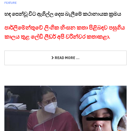
FEATURE
හඳ පෙන්වූ විට ඇගිල්ල දෙස බැලීමේ කථානායක ක්‍රමය
පාර්ලිමේන්තුවේ ලිංගික හිංසන කතා පිළිබඳව පසුගිය
කාලය තුළ ලේඩි ලීඩර් අපි වරින්වර කතාකළා.
READ MORE ...