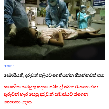
FEATURE
දෙමාපියනි, දරුවන් එලියට ගෙනියන්න හිතන්නවත් එපා!
සායනික කටයුතු සඳහා රෝහල් වෙත රැගෙන එන
දැරුවන් හැර සෙසු දරුවන් සමාජයට රැගෙන
නොයන ලෙස