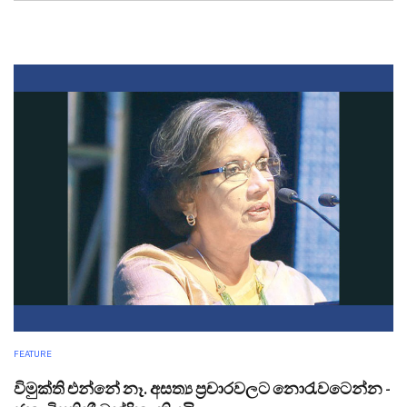
FEATURE
විමුක්ති එන්නේ නෑ. අසත්‍ය ප්‍රචාරවලට නොරැවටෙන්න -