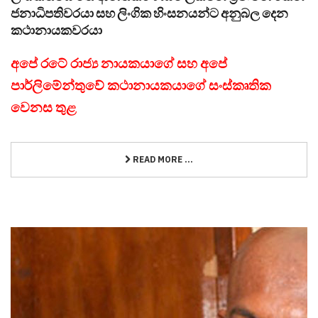
ජනාධිපතිවරයා සහ ලිංගික හිංසනයන්ට අනුබල දෙන
කථානායකවරයා
අපේ රටේ රාජ්‍ය නායකයාගේ සහ අපේ
පාර්ලිමේන්තුවේ කථානායකයාගේ සංස්කෘතික
වෙනස තුළ
READ MORE ...