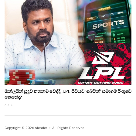
ඔන්ලයින් සූදුව තහනම් වෙද්දී, LPL පිටියට ‘බෙටින්’ සමාගම් රිංගුවේ
කෙසේද?
AUG 6
Copyright © 2026 sleader.lk. All Rights Reserved.