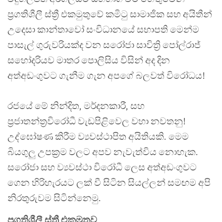
ප්‍රගතිශීලී ස්ත්‍රී එකමුතුවේ කමිටු සාමාජික සහ අයිතීන්
උදෙසා කාන්තාවෝ සංවිධානයේ සභාපති මෙන්ම
පාසැල් ගුරුවරියක්ද වන සරෝජා සාවිත්‍රි පෝල්රාජ්
සහෝදරියව මාතර පොලිසිය විසින් අද දින
අත්අඩංගුවට ගැනීම ගැන අපගේ බලවත් විරෝධය!
රජයේ මේ නින්දිත, මර්දනකාරී, සහ
ප්‍රජාතන්ත්‍රවිරෝධී වැඩපිළිවෙල වහා නවතනු!
උද්ඝෝෂණ කිරීම ව්‍යවස්ථාපිත අයිතියකි. මෙම
බියගුලු උපක්‍රම වලට අපව නැවැත්විය නොහැක.
සරෝජා සහ ව්‍යවස්ථා විරෝධී ලෙස අත්අඩංගුවට
ගෙන හිරිහැරයට ලක් වී සිටින සියල්ලන් සමඟම අපි
නිරතුරුවම සිටින්නෙමු.
ප්‍රගතිශීලී ස්ත්‍රී එකමුතුව