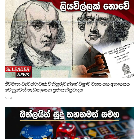
ජීවමාන ව්‍යවස්ථාවක්: විනිසුරුවන්ගේ විශ්‍රාම වයස සහ අනාගතය
වෙනුවෙන් හැඩගැසෙන ප්‍රජාතන්ත්‍රවාදය
AUG 8