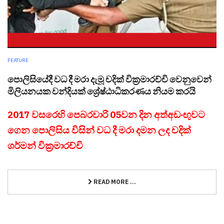
FEATURE
පොලිසියේදී වධ දී මරා දැමූ ‍චදික් වික්‍රමාරච්චි වෙනුවෙන්
මිලියනයක වන්දියක් ශ්‍රේෂ්ඨාධිකරණය නියම කරයි
2017 වසරෙහි පෙබරවාරි 05වන දින අත්අඩංඟුවට
ගෙන පොලිසිය විසින් වධ දී මරා දමන ලද චදික්
ශර්මන් වික්‍රමාරච්චි
READ MORE ...