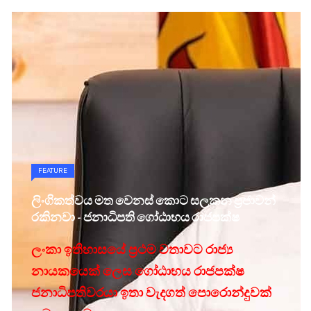
FEATURE
ලිංගිකත්වය මත වෙනස් කොට සලකන ප්‍රජාවන්
‍රකිනවා - ජනාධිපති ගෝඨාභය රාජපක්ෂ
ලංකා ඉතිහාසයේ ප්‍රථම වතාවට රාජ්‍ය
නායකයෙක් ලෙස ගෝඨාභය රාජපක්ෂ
ජනාධිපතිවරයා ඉතා වැදගත් පොරොන්දුවක්