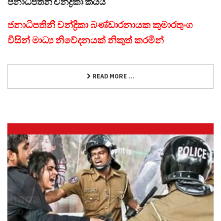
ජනාධිපතිනී චන්ද්‍රිකා කියයි
ජනාධිපතිනී චන්ද්‍රිකා බණ්ඩාරනායක කුමාරතුංග
විසින් මාධ්‍ය නිවේදනයක් නිකුත් කරමින්
READ MORE ...