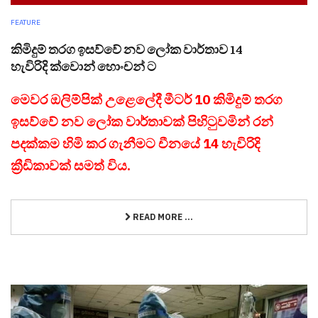
FEATURE
කිමිදුම් තරග ඉසව්වේ නව ලෝක වාර්තාව 14
හැවිරිදි ක්වොන් හොංචන් ට
මෙවර ඔලිම්පික් උළෙලේදී මීටර් 10 කිමිදුම් තරග
ඉසව්වේ නව ලෝක වාර්තාවක් පිහිටුවමින් රන්
පදක්කම හිමි කර ගැනීමට චීනයේ 14 හැවිරිදි
ක්‍රීඩිකාවක් සමත් විය.
READ MORE ...