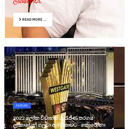
ලබාදෙනවා.
READ MORE ...
FEATURE
2022 ලෝක විවාහක රූ රැජිණ තරගය
ලංකාවෙන් ගලවා ඇමරිකාවට - කොරෝනා