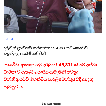
FEATURE
දරුවන් ප්‍රවේසම් කරගන්න : 45000 කට කොවිඩ්
වැළදිලා, 14ක් මිය ගිහින්
කොවිඩ් ආසාදනයවූ දරුවන් 45,831 ක් මේ දක්වා
වාර්තා වී ඇතැයි සෞඛ්‍ය ඇමැතිනී පවිත්‍රා
වන්නිආරච්චි මහත්මිය පාර්ලිමේන්තුවේදී අද (5)
පැවසුවාය.
READ MORE ...