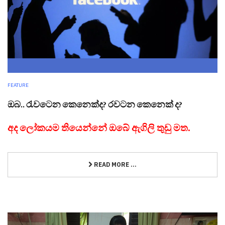
FEATURE
ඔබ.. රැවටෙන කෙනෙක්ද? රවටන කෙනෙක් ද?
අද ලෝකයම තියෙන්නේ ඔබේ ඇගිලි තුඩු මත.
READ MORE ...