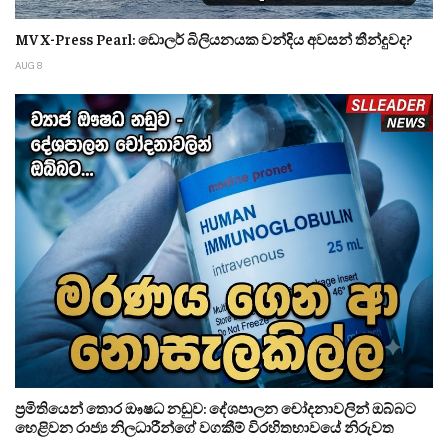
MV X-Press Pearl: ඩොලර් බිලියනයක වන්දිය අවසන් තීන්දුවද?
AUG 8
ප්‍රමිතියෙන් තොර ඖෂධ නඩුව: දේශපාලන චෝදනාවලින් ඔබ්බට
හෙළිවන රාජ්‍ය නිලධාරීන්ගේ වගකීම් විරහිතභාවයේ නිරුවත