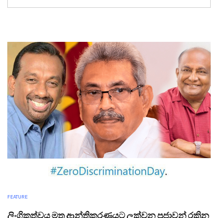
FEATURE
ලිංගිකත්වය මත ආන්තිකරණයට ලක්වන ප්‍රජාවන් ‍රකින