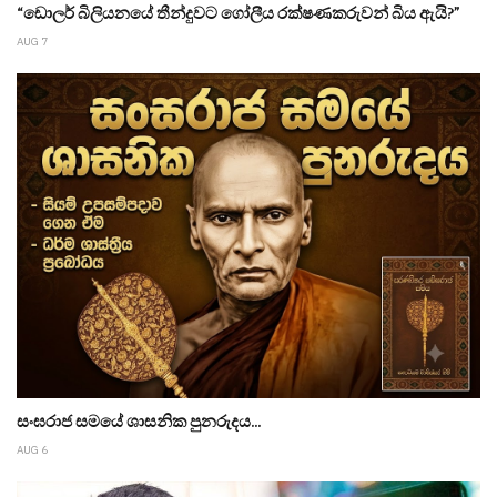
“ඩොලර් බිලියනයේ තීන්දුවට ගෝලීය රක්ෂණකරුවන් බිය ඇයි?”
AUG 7
සංඝරාජ සමයේ ශාසනික පුනරුදය...
AUG 6