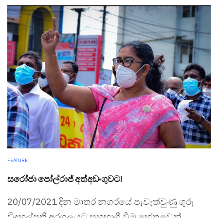
FEATURE
සරෝජා පෝල්රාජ් අත්අඩංගුවට!
20/07/2021 දින මාතර නගරයේ පැවැත්වුණු ගුරු
විදුහල්පති අරගලයට සහභාගී වීම හේතුවෙන්