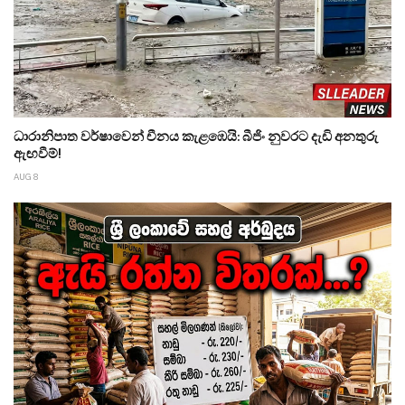
ධාරානිපාත වර්ෂාවෙන් චීනය කැළඹෙයි: බීජිං නුවරට දැඩි අනතුරු
ඇඟවීම්!
AUG 8