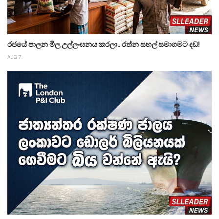
රජයේ පාලන මිල උල්ලංඝනය කරලා.. රත්න සහල් සමාගමට දඩ!
AUG 7