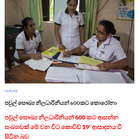
FEATURE
පවුල් සෞඛ්‍ය නිලධාරිනියන් 600කට කොරෝනා
පවුල් සෞඛ්‍ය නිලධාරිනියන් 600 කට ආසන්න
සංඛ්‍යාවක් මේ වන විට කොවිඩ් 19’ ආසාදනය වී
සිටින බව