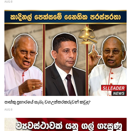
AUG 8
පාස්කු ප්‍රහාරයේ සැබෑ වගඋත්තරකරුවන් කවුද?
AUG 8