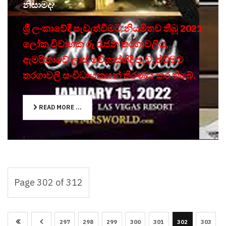
නිසාමද?
ශ්‍රී ලංකාවේදී පැවැත්වීමට නියමිතව තිබූ 2021
ලෝක විවාහක රූ රැජන තරගාවලිය,
ඇමරිකාවේ ලාස් වේගාස්හිදී පැවැත්වීමට
තරගාවලි සංවිධායකයන් තීරණය කර තිබේ.
READ MORE ...
Page 302 of 312
297
298
299
300
301
302
303