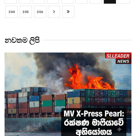
304
305
306
නවතම ලිපි