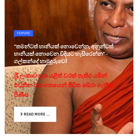
FEATURE
“තමන්ටත් හානියක් නොවෙන්න, අනුන්ටත්
හානියක් නොවෙන විදියට හැසිරෙන්න” -
ගල්කන්දේ හාමුදුරුවෝ
ශ්‍රී ලංකාව පුරා යළිත් වරක් පැතිර යමින්
පවතින වසංගතයෙන් ජීවිත බේරා ගැනීම
පිණිස
READ MORE ...