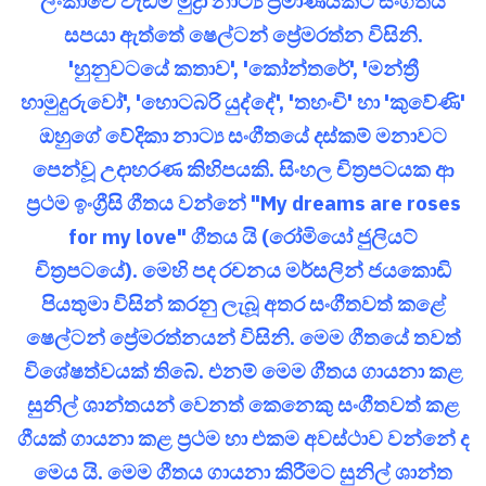
ලංකාවේ වැඩිම මුද්‍රා නාට්‍ය ප්‍රමාණයකට සංගීතය
සපයා ඇත්තේ ෂෙල්ටන් ප්‍රේමරත්න විසිනි.
'හුනුවටයේ කතාව', 'කෝන්තරේ', 'මන්ත්‍රී
හාමුදුරුවෝ', 'හොටබරි යුද්දේ', 'තහංචි' හා 'කුවේණි'
ඔහුගේ වේදිකා නාට්‍ය සංගීතයේ දස්කම් මනාවට
පෙන්වූ උදාහරණ කිහිපයකි. සිංහල චිත්‍රපටයක ආ
ප්‍රථම ඉංග්‍රීසි ගීතය වන්නේ "My dreams are roses
for my love" ගීතය යි (රෝමියෝ ජුලියට්
චිත්‍රපටයේ). මෙහි පද රචනය මර්සලින් ජයකොඩි
පියතුමා විසින් කරනු ලැබූ අතර සංගීතවත් කළේ
ෂෙල්ටන් ප්‍රේමරත්නයන් විසිනි. මෙම ගීතයේ තවත්
විශේෂත්වයක් තිබේ. එනම් මෙම ගීතය ගායනා කළ
සුනිල් ශාන්තයන් වෙනත් කෙනෙකු සංගීතවත් කළ
ගීයක් ගායනා කළ ප්‍රථම හා එකම අවස්ථාව වන්නේ ද
මෙය යි. මෙම ගීතය ගායනා කිරීමට සුනිල් ශාන්ත