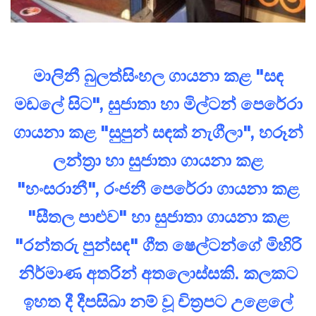
මාලිනී බුලත්සිංහල ගායනා කළ "සඳ
මඩලේ සිට", සුජාතා හා මිල්ටන් පෙරේරා
ගායනා කළ "සුපුන් සඳක් නැගීලා", හරූන්
ලන්ත්‍රා හා සුජාතා ගායනා කළ
"හංසරානී", රංජනී පෙරේරා ගායනා කළ
"සීතල පාළුව" හා සුජාතා ගායනා කළ
"රන්තරු පුන්සඳ" ගීත ෂෙල්ටන්ගේ මිහිරි
නිර්මාණ අතරින් අතලොස්සකි. කලකට
ඉහත දී දීපසිඛා නම් වූ චිත්‍රපට උළෙලේ