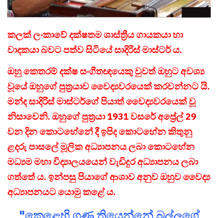
කලක් ලංකාවේ දක්ෂතම ශාස්ත්‍රීය ගායකයා හා
වාදකයා බවට පත්ව සිටියේ සාදිරිස් මාස්ටර් ය.
ඔහු කෙතරම් දක්ෂ සංගීතඥයෙකු වුවත් ඔහුට අවශ්‍ය
වූයේ ඔහුගේ පුත්‍රයාව වෛද්‍යවරයෙක් කරවන්නට යි.
මන්ද සාදිරිස් මාස්ටර්ගේ පියාත් වෛද්‍යවරයෙක් වූ
නිසාවෙනි. ඔහුගේ පුත්‍රයා 1931 වසරේ අප්‍රේල් 29
වන දින කොටහේනේ දී ඉපිද කොටහේන කිතුනු
ළදරු පාසලේ මූලික අධ්‍යාපනය ලබා කොටහේන
මධ්‍යම මහා විද්‍යාලයයෙන් වැඩිදුර අධ්‍යාපනය ලබා
ගත්තේ ය. ඉන්පසු පියාගේ ආශාව අනුව ඔහුව වෛද්‍ය
අධ්‍යාපනයට යොමු කළේ ය.
"කෙළෙහි ගුණ තියෙන්නේ බල්ලගේ