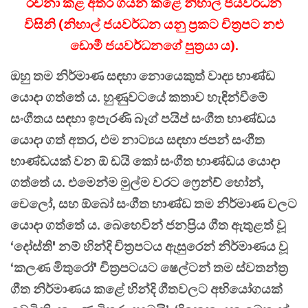
රචනා කළ අතර ගයන කළේ නිහාල් ජයවර්ධන
විසිනි (නිහාල් ජයවර්ධන යනු ප්‍රකට චිත්‍රපට නළු
ඩොමී ජයවර්ධනගේ පුත්‍රයා ය).
ඔහු තම නිර්මාණ සඳහා නොයෙකුත් වාද්‍ය භාණ්ඩ
යොදා ගත්තේ ය. හුණුවටයේ කතාව හැඳින්වීමේ
සංගීතය සඳහා ඉපැරණි බෑග් පයිප් සංගීත භාණ්ඩය
යොදා ගත් අතර, එම නාට්‍යය සඳහා ජපන් සංගීත
භාණ්ඩයක් වන ඕ ඩයි කෝ සංගීත භාණ්ඩය යොදා
ගත්තේ ය. එමෙන්ම මුල්ම වරට ෆ්‍රෙන්ච් හෝන්,
චෙලෝ, සහ ඕබෝ සංගීත භාණ්ඩ තම නිර්මාණ වලට
යොදා ගත්තේ ය. බෙහෙවින් ජනප්‍රිය ගීත ඇතුළත් වූ
‘දෝස්ති' නම් හින්දි චිත්‍රපටය ඇසුරෙන් නිර්මාණය වූ
‘කලණ මිතුරෝ' චිත්‍රපටයට ෂෙල්ටන් තම ස්වතන්ත්‍ර
ගීත නිර්මාණය කළේ හින්දි ගීතවලට අභියෝගයක්