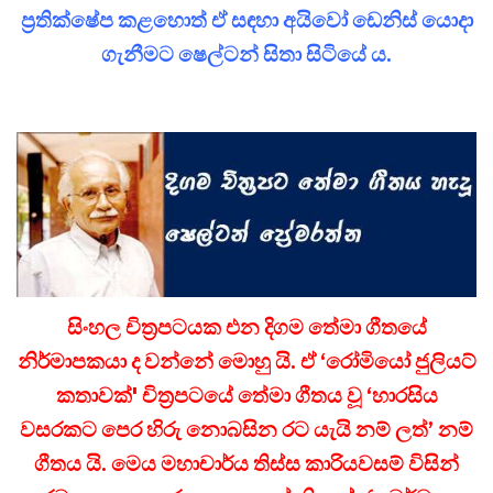
ප්‍රතික්ෂේප කළහොත් ඒ සඳහා අයිවෝ ඩෙනිස් යොදා
ගැනීමට ෂෙල්ටන් සිතා සිටියේ ය.
සිංහල චිත්‍රපටයක එන දිගම තේමා ගීතයේ
නිර්මාපකයා ද වන්නේ මොහු යි. ඒ ‘රෝමියෝ ජුලියට්
කතාවක්' චිත්‍රපටයේ තේමා ගීතය වූ ‘හාරසිය
වසරකට පෙර හිරු නොබසින රට යැයි නම් ලත්’ නම්
ගීතය යි. මෙය මහාචාර්ය තිස්ස කාරියවසම් විසින්