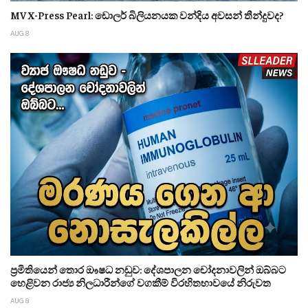
MV X-Press Pearl: ඩොලර් බිලියනයක වන්දිය අවසන් තීන්දුවද?
AUG 8
ප්‍රමිතියෙන් තොර ඖෂධ නඩුව: දේශපාලන චෝදනාවලින් ඔබ්බට
හෙළිවන රාජ්‍ය නිලධාරීන්ගේ වගකීම් විරහිතභාවයේ නිරුවත
AUG 8