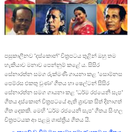
පසුකාලීනව 'දස්කොන්' චිත්‍රපටය තුළින් ඔහු තම
හැකියාව මනාව පෙන්නුම් කළේ ය. සිසිර
සේනාරත්න සමග රුක්මණී ගායනා කළ 'සොම්නස
පෙම්රස එකතු වුණා' ගීතය හා ෂෙල්ටන් සිසිර
සේනාරත්න සමග ගායනා කළ 'ධර්ම රජයෙනි සැප'
ගීතය දස්කොන් චිත්‍රපටයේ ඇති ශ්‍රාවක සිත් දිනාගත්
ගීත දෙකකි. මෙහි 'ධර්ම රජයෙනි සැප' ගීතය සිංහල
චිත්‍රපටයක ආ පළමු ශාස්ත්‍රීය ගීතය යි.