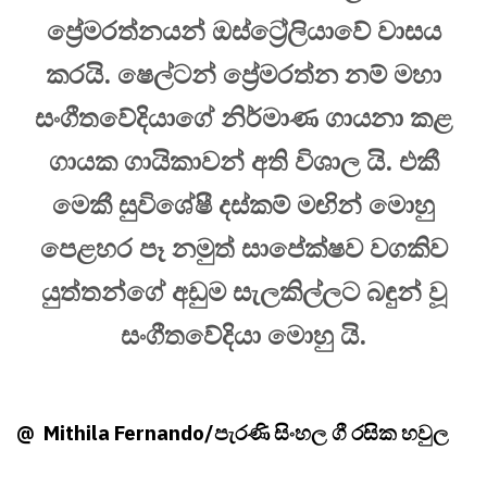
ප්‍රේමරත්නයන් ඔස්ට්‍රේලියාවේ වාසය
කරයි. ෂෙල්ටන් ප්‍රේමරත්න නම් මහා
සංගීතවේදියාගේ නිර්මාණ ගායනා කළ
ගායක ගායිකාවන් අති විශාල යි. එකී
මෙකී සුවිශේෂී දස්කම් මඟින් මොහු
පෙළහර පෑ නමුත් සාපේක්ෂව වගකිව
යුත්තන්ගේ අඩුම සැලකිල්ලට බඳුන් වූ
සංගීතවේදියා මොහු යි.
@
Mithila Fernando
/
පැරණි සිංහල ගී රසික හවුල