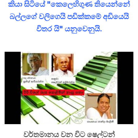
කියා සිටියේ "කෙලෙහිගුණ තියෙන්නේ
බල්ලගේ වලිගෙයි පඩික්කමේ අඩියෙයි
විතර යි" යනුවෙනුයි.
වර්තමානය වන විට ෂෙල්ටන්