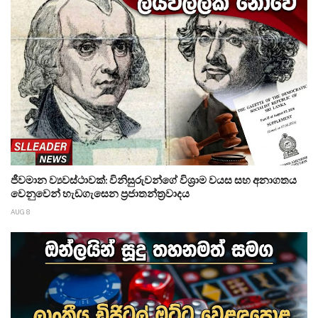
ජීවමාන ව්‍යවස්ථාවක්: විනිසුරුවන්ගේ විශ්‍රාම වයස සහ අනාගතය
වෙනුවෙන් හැඩගැසෙන ප්‍රජාතන්ත්‍රවාදය
AUG 8