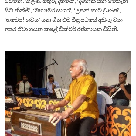
වෙමිනි. කලණ මිතුරු දහමයි’, ‘දිනෙක යන මෙතැන්
සිට නික්මී’, ‘මහමෙර සාගර’, ‘උපන් කාට වුණත්’,
‘භවෙන් භවය’ යන ගීත එම චිත්‍රපටයේ අඩංගු වන
අතර ඒවා ගයන කළේ වික්ටර් රත්නායක විසිනි.