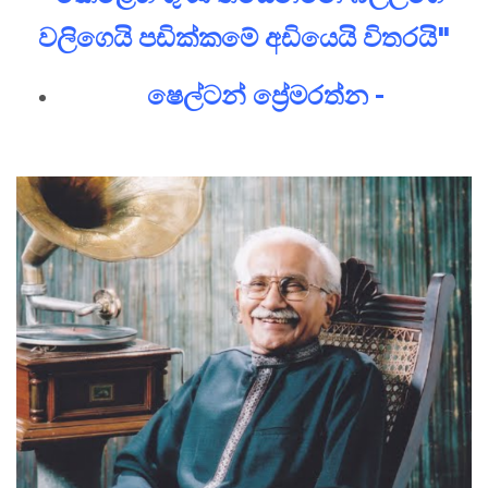
වලිගෙයි පඩික්කමේ අඩියෙයි විතරයි"
ෂෙල්ටන් ප්‍රේමරත්න -