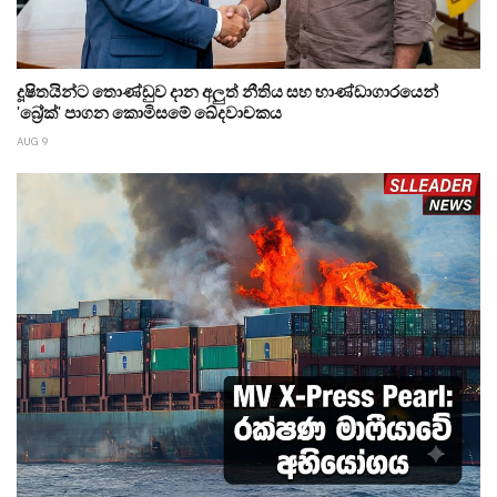
දූෂිතයින්ට තොණ්ඩුව දාන අලුත් නීතිය සහ භාණ්ඩාගාරයෙන්
'බ්‍රේක්' පාගන කොමිසමේ ඛේදවාචකය
AUG 9