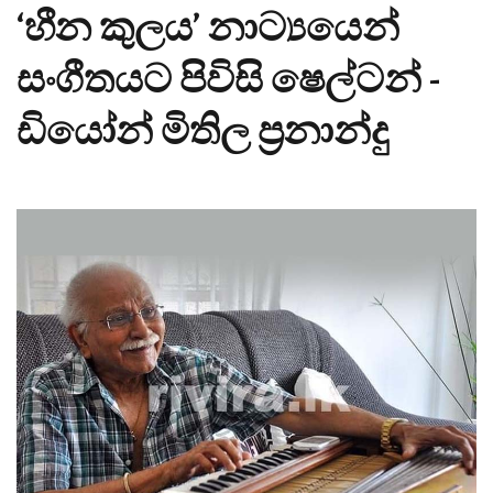
‘හීන කුලය’ නාට්‍යයෙන්
සංගීතයට පිවිසි ෂෙල්ටන් -
ඩියෝන් මිතිල ප්‍රනාන්දු