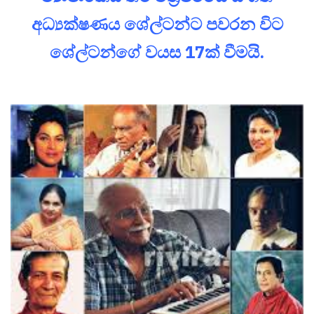
අධ්‍යක්ෂණය ශේල්ටන්ට පවරන විට
ශේල්ටන්ගේ වයස 17ක් වීමයි.