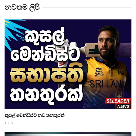
නවතම ලිපි
කුසල් මෙන්ඩිස්ට නව තනතුරක්!
AUG 9