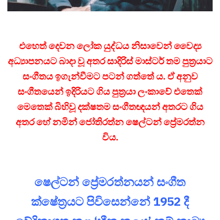
එහෙත් දෙවන ලෝක යුද්ධය නිසාවෙන් වෛද්‍ය
අධ්‍යාපනයට බාදා වූ අතර සාදිරිස් මාස්ටර් තම පුත්‍රයාට
සංගීතය ඉගැන්වීමට පටන් ගත්තේ ය. ඒ අනුව
සංගීතයෙන් ඉදිරියට ගිය පුත්‍රයා ලංකාවේ එතෙක්
මෙතෙක් බිහිවූ දක්ෂතම සංගීතඥයන් අතරට ගිය
අතර හේ නමින් ජෝතිරත්න ෂෙල්ටන් ප්‍රේමරත්න
විය.
ෂෙල්ටන් ප්‍රේමරත්නයන් සංගීත
ක්ෂේත්‍රයට පිවිසෙන්නේ 1952 දී