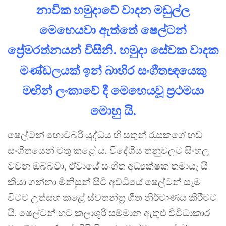
නාවික හමුදාවේ වාදන මඩුල්ල
මෙහෙයවා ඇත්තේ ෂෙල්ටන්
ප්‍රේමරත්නයන් විසිනි. හමුදා සේවක වාදක
මණ්ඩලයක් ඉන් බාහිර සංගීතඥයෙකු
මඟින් ලංකාවේ දී මෙහෙයවූ ප්‍රථමයා
මොහු යි.
ෂෙල්ටන් හොටබරි යුද්ධය හි සතුන් රැසකගේ හඬ
සංගීතයෙන් මතු කළේ ය. විදේශීය තනුවලට සිංහල
වචන ඔබ්බවා, ඒවායේ සංගීත අධ්‍යක්ෂක තමායැ යි
කියා ගන්නා මිනිසුන් සිටි අවධියේ ෂෙල්ටන් සෑම
විටම උත්සහ කළේ ස්වතන්ත්‍ර ගීත නිර්මාණය කිරීමට
යි. ෂෙල්ටන් හට කලාශූරී සම්මාන ඇතුළු විවිධාකාර