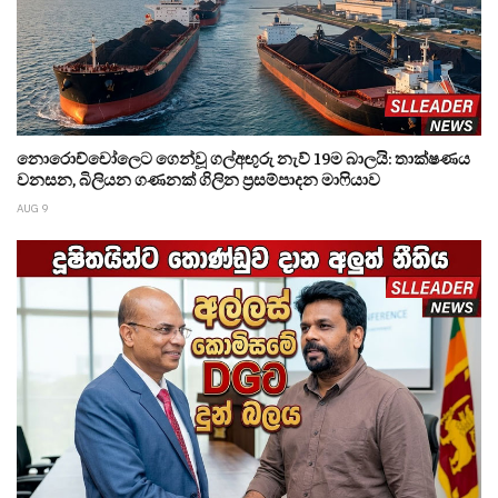
නොරොච්චෝලෙට ගෙන්වූ ගල්අඟුරු නැව් 19ම බාලයි: තාක්ෂණය
වනසන, බිලියන ගණනක් ගිලින ප්‍රසම්පාදන මාෆියාව
AUG 9