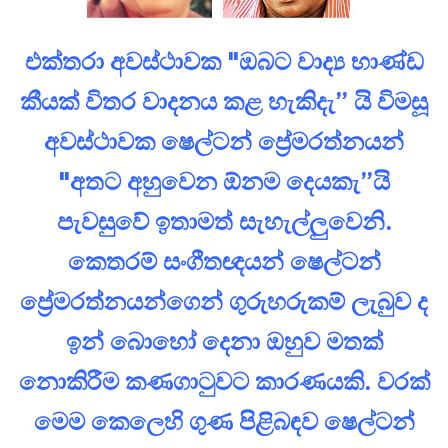
එක්තරා අවස්ථාවක "ඔබට වාද්‍ය භාණ්ඩ
කීයක් විතර වාදනය කළ හැකිදැ” යි විමසූ
අවස්ථාවක ෂෙල්ටන් ප්‍රේමරත්නයන්
"අතට අහුවෙන ඕනම දෙයකැ”යි
පැවසුවේ ඉතාමත් සැහැල්ලුවෙනි.
කෙතරම් සංගීතඥයන් ෂෙල්ටන්
ප්‍රේමරත්නයන්ගෙන් ගුරුහරුකම් ලැබුව ද
ඉන් බොහෝ දෙනා ඔහුව මතක්
නොකිරීම කණගාටුවට කාරණයකි. වරක්
මෙම කෙලෙහි ගුණ පිළිබඳව ෂෙල්ටන්