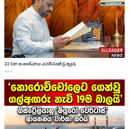
22 වන සංශෝධනය යථාර්ථයක් වූ අයුරු
AUG 9