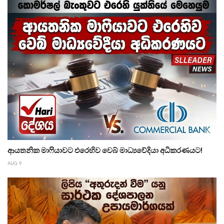
ආයතනික මාෆියාවට එරෙහිව වෙබ් මාධ්‍යවේදියා අධිකරණයට!
AUG 9