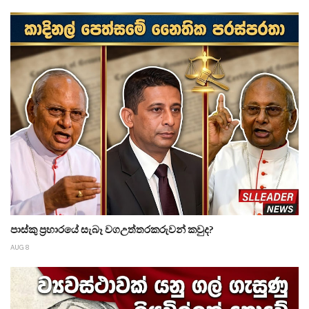
පාස්කු ප්‍රහාරයේ සැබෑ වගඋත්තරකරුවන් කවුද?
AUG 8