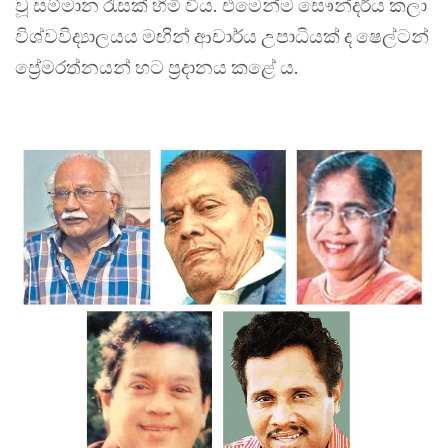
වූ සම්මාන රැසක් හිමි විය. එමෙන්ම සෞන්දර්ය කලා
විශ්වවිද්‍යාලයය මඟින් ආචාර්ය උපාධියක් ද ෂෙල්ටන්
ප්‍රේමරත්නයන් හට ප්‍රදානය කළේ ය.