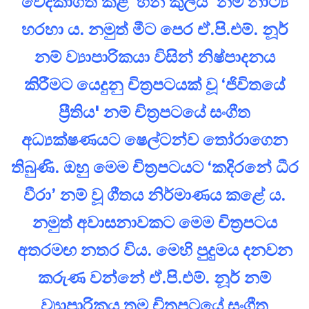
වේදිකාගත කළ ‘හීන කුලය’ නම් නාට්‍ය
හරහා ය. නමුත් මීට පෙර ඒ.පි.එම්. නූර්
නම් ව්‍යාපාරිකයා විසින් නිෂ්පාදනය
කිරීමට යෙදුනු චිත්‍රපටයක් වූ ‘ජිවිතයේ
ප්‍රීතිය' නම් චිත්‍රපටයේ සංගීත
අධ්‍යක්ෂණයට ෂෙල්ටන්ව තෝරාගෙන
තිබුණි. ඔහු මෙම චිත්‍රපටයට ‘කදිරනේ ධීර
වීරා’ නම් වූ ගීතය නිර්මාණය කළේ ය.
නමුත් අවාසනාවකට මෙම චිත්‍රපටය
අතරමඟ නතර විය. මෙහි පුදුමය දනවන
කරුණ වන්නේ ඒ.පි.එම්. නූර් නම්
ව්‍යාපාරිකය තම චිත්‍රපටයේ සංගීත