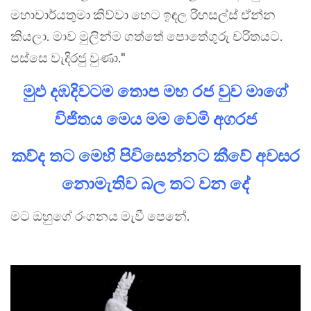
මහාචාර්යතුමා කිව්වා හෙට ඉඳල රිහසල්ස් ඒන්න
කියලා. මාව මුලින්ම ගත්තේ පොතේගුරු චරිතයට.
පස්සෙ වැදිරජු වුණා."
මුඵ දඹදිවටම තොප මහ රජ වුව මාගේ
විජිතය මෙය මම වෙමි අගරජ
කව්ද තට මෙහි පිවිසෙන්නට කීවේ අවසර
නොමැතිව බල තට වන දේ
මට ඔහුගේ රංගනය මැවී පෙනේ.