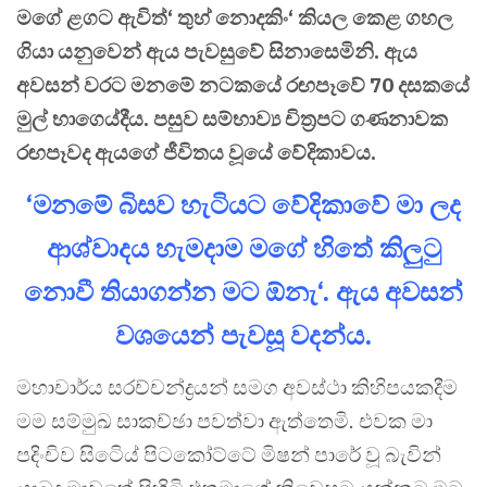
මගේ ළගට ඇවිත්‘ තුහ් නොදකිං‘ කියල කෙළ ගහල
ගියා යනුවෙන් ඇය පැවසුවේ සිනාසෙමිනි. ඇය
අවසන් වරට මනමේ නටකයේ රඟපෑවේ 70 දසකයේ
මුල් භාගෙය්දීය. පසුව සම්භාව්‍ය චිත්‍රපට ගණනාවක
රඟපෑවද ඇයගේ ජීවිතය වූයේ වේදිකාවය.
‘මනමේ බිසව හැටියට වේදිකාවේ මා ලද
ආශ්වාදය හැමදාම මගේ හිතේ කිලුටු
නොවී තියාගන්න මට ඕනැ‘. ඇය අවසන්
වශයෙන් පැවසූ වදන්ය.
මහාචාර්ය සරච්චන්ද්‍රයන් සමග අවස්ථා කිහිපයකදීම
මම සම්මුඛ සාකච්ඡා පවත්වා ඇත්තෙමි. එවක මා
පදිංචිව සිටිෙය් පිටකෝට්ටේ මිෂන් පාරේ වූ බැවින්