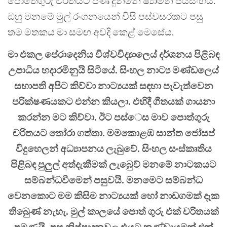
පොතේගුරු චරිතයට පණ දුන්නේ ෂ්‍යාමන් ජයසිංහය.
ඔහු මනමේ මුල් රංගනයෙන් විසි පස්වසරකට පසු
තම මතකය මා සමඟ අවදි කෙළ් මෙසේය.
මා එකල පේරාදෙනිය විශ්වවිද්‍යාලෙය් දර්ශනය පිළිබඳ
උපාධිය හදාරමිනුයි සිටියේ. සිංහල නාට්‍ය මණ්ඩලෙය්
සභාපති අපිට කිව්වා නාට්‍යයක් සඳහා පැවැත්වෙන
පරික්ෂණයකට එන්න කියලා. එහිදී ගීතයක් ගායනා
කරන්න මට කිව්වා. ඊට පස්ෙස මාව පාෙත්ගුරු
චරිතයට තෝරා ගත්තා. මමකොළඹ සාන්ත ජෝසප්
විදුහෙලන් අධ්‍යාපනය ලැබුවේ. සිංහල සංස්කෘතිය
පිළිබඳ පුලුල් අත්දැකීමක් ලැබුෙව් මනමේ නාටකයට
සම්බන්ධවීමෙන් පසුවයි. මනමෙට සම්බන්ධ
වෙනකොට මම කිසිම නාට්‍යයක් හෝ නාඩගමක් දැක
තිබුෙණ් නැහැ. මුල් කාලයේ පාෙත් ගුරු එක් චරිතයක්
පමණයි. පසු නිෂ්පාදනවල එයට කණ්ඩායමක් එක්