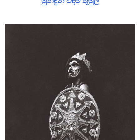
මුනිඳුන් වඳිමි තුමුල්