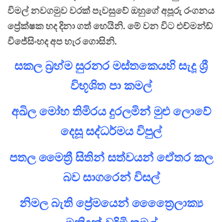
විමල් නවගමුව වරක් පැවසුවේ ඔහුගේ අපූරු රංගනය
ප්‍රේක්ෂක හද දිනා ගත් හෙයිනි. මේ වන විට එච්මන්ඩ්
විජේසිංහද අප හැර ගොසිනි.
සකල බ්‍රහ්ම සුරනර මස්තකෙයහි සැදූ ශ්‍රී
විභූශිත පා කමල්
අඛිල මෝහ තිමිරය දුරලමින් මුළු ලොවේ
දෙසූ සද්ධර්මය විපුල්
පතල මෛත්‍රී සිතින් සත්වයන් ඒෙතර කල
බව සාගරෙන් විසල්
නිමල බැති ප්‍රේමයෙන් ත්‍රෛෙෙලාක්‍ය