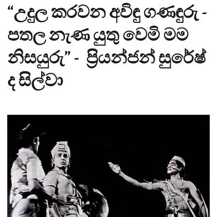
“උදුල කරවන අවිඳු ගණඳුරු -
පතල නැණ යුතු වෙමි මම
නිසයුරු” - ප්‍රියන්ජන් සුරේෂ්
ද සිල්වා