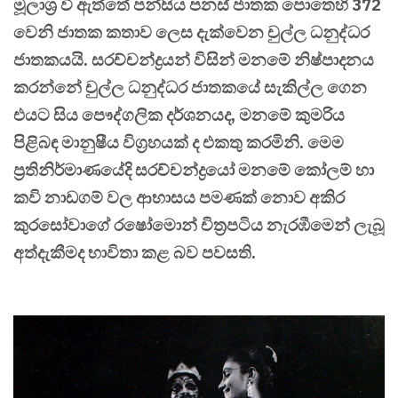
මූලාශ්‍ර වී ඇත්තේ පන්සිය පනස් ජාතක පොතෙහි 372
වෙනි ජාතක කතාව ලෙස දැක්වෙන චුල්ල ධනුද්ධර
ජාතකයයි. සරච්චන්ද්‍රයන් විසින් මනමේ නිෂ්පාදනය
කරන්නේ චුල්ල ධනුද්ධර ජාතකයේ සැකිල්ල ගෙන
එයට සිය පෞද්ගලික දර්ශනයද, මනමේ කුමරිය
පිළිබඳ මානුෂීය විග්‍රහයක් ද එකතු කරමිනි. මෙම
ප්‍රතිනිර්මාණයේදි සරච්චන්ද්‍රයෝ මනමේ කෝලම් හා
කවි නාඩගම් වල ආභාසය පමණක් නොව අකිර
කුරසෝවාගේ රෂෝමොන් චිත්‍රපටිය නැරඹීමෙන් ලැබූ
අත්දැකීමද භාවිතා කළ බව පවසති.