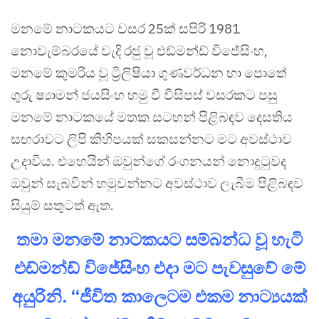
මනමේ නාටකයට වසර 25ක් සපිරි 1981
නොවැම්බරයේ වැදි රජු වූ එඩ්මන්ඩ් විජේසිංහ,
මනමේ කුමරිය වූ ට්‍රිලිෂියා ගුණවර්ධන හා පොතේ
ගුරු ෂ්‍යාමන් ජයසිංහ හමු වී විසිපස් වසරකට පසු
මනමේ නාටකයේ මතක සටහන් පිළිබඳව දෙසතිය
සඟරාවට ලිපි කිහිපයක් සකසන්නට මට අවස්ථාව
උදාවිය. එහෙයින් ඔවුන්ගේ රංගනයන් නොදුටුවද
ඔවුන් සැබවින් හමුවන්නට අවස්ථාව ලැබීම පිළිබඳව
සියුම් සතුටත් ඇත.
තමා මනමේ නාටකයට සම්බන්ධ වූ හැටි
එඩ්මන්ඩ් විජේසිංහ එදා මට පැවසුවේ මේ
අයුරිනි. ‘‘ජීවිත කාලෙටම එකම නාට්‍යයක්