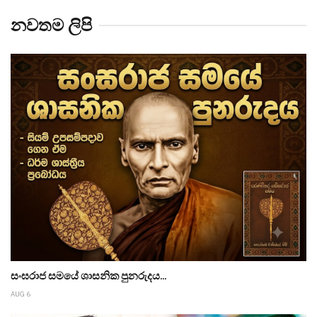
නවතම ලිපි
සංඝරාජ සමයේ ශාසනික පුනරුදය...
AUG 6