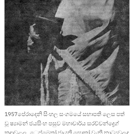
1957පේරාදෙනි සිංහල සංගමයේ සභාපති ලෙස පත්
වූ ෂ්‍යාමන් ජයසිංහ පසුව මහාචාර්ය සරච්චන්ද්‍රෙග්
කදාවළලු, ෙප්මෙතා් ජායති සාෙකා් වැනි නාට්‍යවලද