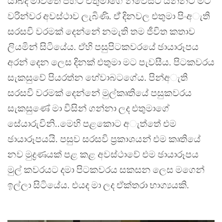
යාබද මාවතේ පිහිටි එතුමාගේ නිවෙසට යන්නට මට
වරින්වර අවස්ථාව ලැබිණි. ඒ් දිනවල එතුමා පිංඅැති
සරසවි වරමක් දෙන්නේ නමැති තම ජීවිත කතාව
ලියමින් සිටියේය. ඒහි පසුපිටකවරයේ ඡායාරූපය
අරන් දෙන ලෙස දිනක් එතුමා මට පැවසීය. පිටකවරය
සැකසුවේ පියරත්න හේවාබටගේය. පින්අැති
සරසවි වරමක් දෙන්නේ මුල්කෘතියේ පසුකවරය
සැකසුණේ මා විසින් ගන්නා ලද එතුමාගේ
සේයාරුවිනි..මෙහි පළකොට අැත්තේ එම
ඡායාරූපයයි. පසුව සරසවි ප්‍රකාශයන් එම කෘතියේ
නව මුද්‍රණයක් පළ කළ අවස්ථාවේ එම ඡායාරූපය
මුල් කවරයට දමා පිටකවරය සකසන ලෙස මගෙන්
ඉල්ලා සිටියේය. එයද මා ලද ඒක්තරා භාග්‍යයකි.