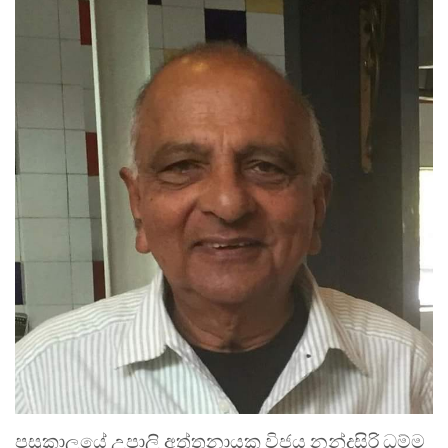
පසුකාලයේ උපාලි අත්තනායක විජය නන්දසිරි ධම්ම