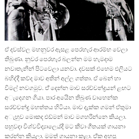
ඒ දවස්වල මහනුවර ඇසළ පෙරහැර ආරම්භ වෙලා
තිබුණා. නුවර පෙරහැර බලන්න මම හැමදාම
නවාතැනින් පිටවෙලා යනවා. දවසක් එහෙම එලියට
බහිද්දී කව්ද මාව අතින් අල්ල ගත්තා. ඒ බෙන් හා
විමල් නවගමුව. ඒ් දෙන්න මාව සරච්චන්ද්‍රයන් ළඟට
අැදෙගන ගියා. පාර අයිෙන තිබුණ වාහෙන්ක
සරච්චන්ද්‍ර මහත්තය හිටියා. මාව දැක්ක ගමන් ඒතුමා
අැහුව මොකද එඩ්මන් මාව මගහරින්නෙ කියලා.
පහුවදා විශ්වවිද්‍යාලෙය්දී මට කීවා ගීතයක් ගායනා
කරන්න කියලා. මමත් ගායනා කළා. ඒ්ක අහපු