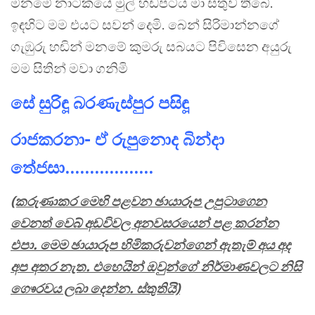
මනමේ නාටකයේ මුල් හඩපටය මා සතුව තිබේ.
ඉඳහිට මම එයට සවන් දෙමි. බෙන් සිරිමාන්නගේ
ගැඹුරු හඬින් මනමේ කුමරු සබයට පිවිසෙන අයුරු
මම සිතින් මවා ගනිමි
සේ සුරිඳූ බරණැස්පුර පසිඳූ
රාජකරනා- ඒ රුපුනොද බින්දා
තේජසා..................
(කරුණාකර මෙහි පළවන ඡායාරූප උපුටාගෙන
වෙනත් වෙබ් අඩවිවල අනවසරයෙන් පළ කරන්න
එපා. මෙම ඡායාරූප හිමිකරුවන්ගෙන් ඇතැම් අය අද
අප අතර නැත. එහෙයින් ඔවුන්ගේ නිර්මාණවලට නිසි
ගෙෳරවය ලබා දෙන්න. ස්තුතියි)