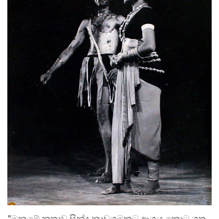
"මනමේ කතාව සින්දු නාඩගමකට ආශ්‍රය කොට ගත