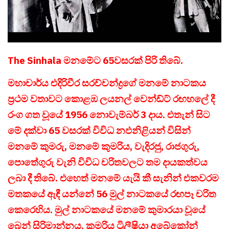
The Sinhala මනමේට 65වසරක් පිරි තිබේ.
මහාචාර්ය එදිරිවීර සරච්චන්ද්‍රගේ මනමේ නාටකය
ප්‍රථම වතාවට කොළඹ ලයනල් වෙන්ඩ්ට් රඟහලේ දී
රංග ගත වූයේ 1956 නොවැම්බර් 3 දාය. එතැන් සිට
මේ දක්වා 65 වසරක් විවිධ නඵනිළියන් විසින්
මනමේ කුමරු, මනමේ කුමරිය, වැදිරජු, රාජගුරු,
පොතේගුරු වැනි විවිධ චරිතවලට තම දායකත්වය
ලබා දී තිබේ. එහෙත් මනමේ යැයි කී සැනින් එකවරම
මතකයේ ඇඳී යන්නේ 56 මුල් නාටකයේ රඟපෑ චරිත
කෙරෙහිය. මුල් නාටකයේ මනමේ කුමාරයා වූයේ
බෙන් සිරිමාන්නය. කුමරිය ට්‍රිලීෂියා අබේකෝන්