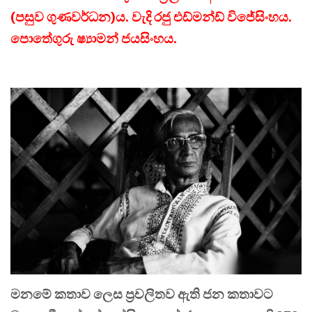
(පසුව ගුණවර්ධන)ය. වැදි රජු එඩ්මන්ඩ් විජේසිංහය.
පොතේගුරු ෂ්‍යාමන් ජයසිංහය.
මනමේ කතාව ලෙස ප්‍රචලිතව ඇති ජන කතාවට