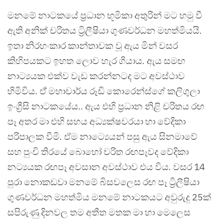
මනමේ නාටකයේ ප්‍රධාන භූමිකා අතුරින් මට හමු වී
ඇති අනික් චරිතය ට්‍රිලීෂියා ගුණවර්ධන මහත්මියයි.
ඉතා නිරහංකාර කාන්තාවක වූ ඇය මින් වසර
කිහිපයකට ඉහත ලොව හැර ගියාය. ඇය සමඟ
නාට්‍යයක එක්ව වැඩ කරන්නටද මට අවස්ථාව
හිමිවිය. ඒ් මහාචාර්ය රූඩි කොරෙන්ස්ගේ කලිගුලා
ඉංග්‍රීසි නාටකයේය.. ඇය එහි ප්‍රධාන නිළි චරිතය රඟ
පෑ අතර මා එහි සහය අධ්‍යක්ෂවරයා හා වේදිකා
පරිපාලක වීමි. ඒම නාට්‍යෙයන් පසු ඇය සිනමාවේ
සහ පුංචි තිරයේ බොහෝ චරිත රඟපෑවද වේදිකා
නට්‍යයක රඟපෑ අවසාන අවස්ථාව එය විය. වසර 14
පුරා නොකඩවා මනමේ බිසවලෙස රඟ පෑ ට්‍රිලීෂියා
ගුණවර්ධන මහත්මිය මනමේ නාටකයට අවුරුදු 25ක්
සපිරුණු දිනවල තම අතීත මතක මා හා මෙලෙස