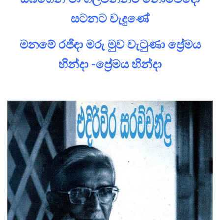
සටනට වැදුණේ
මනමේ රජිඳා මරු මුව වැටුණා ප්‍රේමය
හින්දා -ප්‍රේමය හින්දා