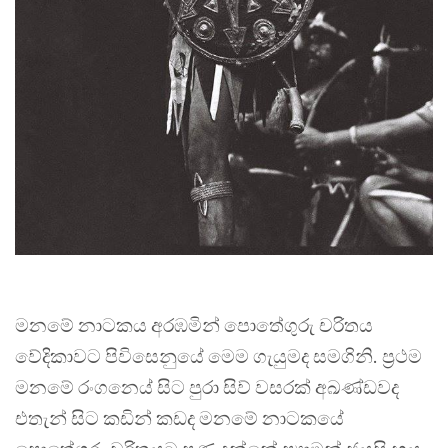
මනමේ නාටකය අරඹමින් පොතේගුරු චරිතය
වේදිකාවට පිවිසෙනුයේ මෙම ගැයුමද සමගිනි. ප්‍රථම
මනමේ රංගනෙය් සිට පුරා සිව් වසරක් අඛණ්ඩවද
එතැන් සිට කඩින් කඩද මනමේ නාටකයේ