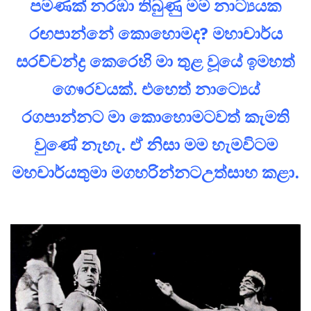
පමණක් නරඹා තිබුණු මම නාට්‍යයක
රඟපාන්නේ කොහොමද? මහාචාර්ය
සරච්චන්ද්‍ර කෙරෙහි මා තුළ වූයේ ඉමහත්
ගෙෳරවයක්. එහෙත් නාට්‍යෙය්
රගපාන්නට මා කොහොමටවත් කැමති
වුණේ නැහැ. ඒ නිසා මම හැමවිටම
මහචාර්යතුමා මගහරින්නටඋත්සාහ කළා.