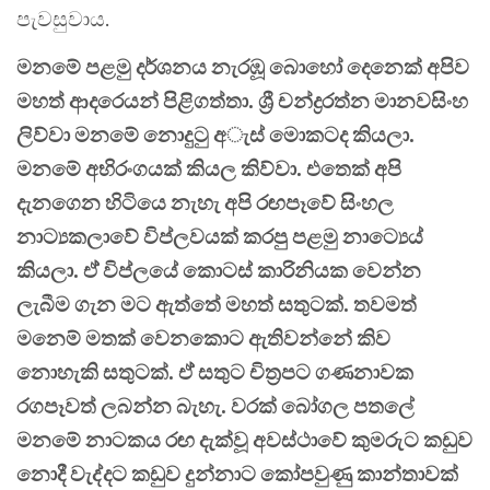
පැවසුවාය.
මනමේ පළමු දර්ශනය නැරඹූ බොහෝ දෙනෙක් අපිව
මහත් ආදරෙයන් පිළිගත්තා. ශ්‍රී චන්ද්‍රරත්න මානවසිංහ
ලිව්වා මනමේ නොදුටු අැස් මොකටද කියලා.
මනමේ අභිරංගයක් කියල කිව්වා. එතෙක් අපි
දැනගෙන හිටියෙ නැහැ අපි රඟපෑවේ සිංහල
නාට්‍යකලාවේ විප්ලවයක් කරපු පළමු නාට්‍යෙය්
කියලා. ඒ් විප්ලයේ කොටස් කාරිනියක වෙන්න
ලැබීම ගැන මට ඇත්තේ මහත් සතුටක්. තවමත්
මනෙම් මතක් වෙනකොට ඇතිවන්නේ කිව
නොහැකි සතුටක්. ඒ් සතුට චිත්‍රපට ගණනාවක
රගපෑවත් ලබන්න බැහැ. වරක් බෝගල පතලේ
මනමේ නාටකය රඟ දැක්වූ අවස්ථාවේ කුමරුට කඩුව
නොදී වැද්දට කඩුව දුන්නාට කෝපවුණු කාන්තාවක්