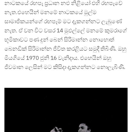
නාටකයේ රඟපෑ ප්‍රධාන නඵ නිළියෝ එහි රඟපෑවේ
නැත.එහෙයින් මනමේ නාටකයේ මුල්ම
සාමාජිකයන්ගේ රඟපෑම් මට දැකගන්නට ලැබුණේ
නැත. ඒ වන විට වසර 14 මුඵල්ලේ මනමේ කුමරාගේ
භූමිකාවට පණ දුන් බෙන් සිරිමාන්න නොහොත්
බෙනඩික් සිරිමාන්න ජීවිත කරළියට සමුදී තිබිණි. ඔහු
මියගියේ 1970 ජුනි 16 වැනිදාය. එහෙයින් ඔහු
ජිවමාන ලෙසින් මට කිසිදා දැකගන්නට නොලැබිණි.