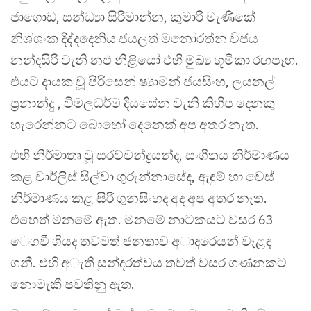
ජාගොඩ, සන්ධ්‍යා සිරිමාන්න, කුමාරි මැණිකේ
නිශ්ශංක දිද්දදෙනිය ජයලත් මනෝරත්න විජය
නන්දසිරි වැනි නඵ නිළියෝ එහි මුඛ්‍ය භූමිකා රඟපෑහ.
එයට දායක වූ පිරිසෙන් ෂ්‍යාමන් ජයසිංහ, ලයනල්
ප්‍රනාන්දු , විමලධර්ම දියසේන වැනි කිහිප දෙනකු
හැරෙන්නට බොහෝ දෙනෙක් අප අතර නැත.
එහි නිර්මාතෘ වූ සරච්චන්ද්‍රයන්ද, සංගීතය නිර්මාණය
කළ චාර්ලිස් සිල්වා ගුරුන්නාසේද, ඇඳුම් හා වෙස්
නිර්මාණය කළ සිරි ගුනසිංහද අද අප අතර නැත.
එහෙත් මනමේ ඇත. මනමේ නාටකයට වසර 63
ෙගවී ගියද තවමත් ජනතාව අාදරෙයන් වැළඳ
ගනී. එහි අැති සුන්දරත්වය තවත් වසර ගණනකට
නොමැකී පවතිනු ඇත.