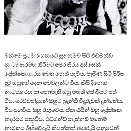
මනමේ ප්‍රථම රංගනයට සූදානම්ව සිටි එඩ්මන්ඩ්
නාට්‍ය ආරම්භ කිරීමට පෙර තිරය අස්සෙන්
ප්‍රේක්ෂකාගාරය වෙත නෙත් යැවීය. පැමිණ සිටි පිරිස
දුටු ඔහුගේ දෙපා වෙව්ලන්ට විය. කිසි දිනෙක
නාට්‍යක රඟ පා නොමැති ඔහු මහත් සේ බියට පත්
විය. සරච්චන්ද්‍රයන් ඔහුට බ්‍රැන්ඩි වීදුරුවක් දුන්නේය.
බිය පහවිය. ඔහු රැඟුවේය. ඒක රැයින් ඔහු ප්‍රේක්ෂක
ආදරයට පාත්‍රවිය. එඩ්මන්ඩ් නැත්නම් මනෙම්
නාටකය බිහිවේදැයි කියන්නත් අමාරුයි යනුවෙන්