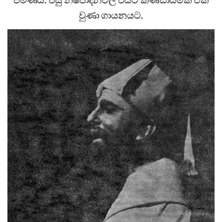
වුණා ගායනයට.