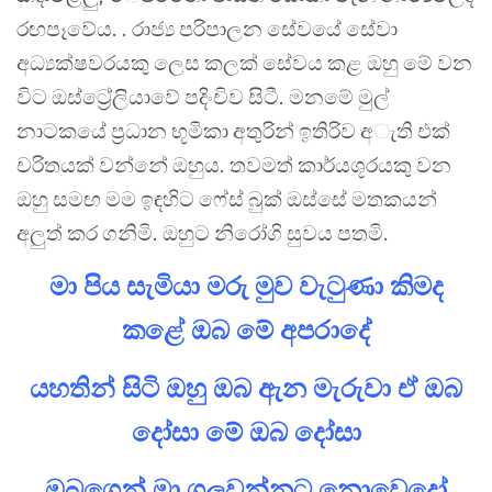
රඟපෑවේය. . රාජ්‍ය පරිපාලන සේවයේ ‍සේවා
අධ්‍යක්ෂවරයකු ලෙස කලක් සේවය කළ ඔහු මේ වන
විට ඔස්ට්‍රේලියාවේ පදිංචිව සිටී. මනමේ මුල්
නාටකයේ ප්‍රධාන භූමිකා අතුරින් ඉතිරිව අැති එක්
චරිතයක් වන්නේ ඔහුය. තවමත් කාර්යශූරයකු වන
ඔහු සමඟ මම ඉඳහිට ෆේස් බුක් ඔස්සේ මතකයන්
අලුත් කර ගනිමි. ඔහුට නිරෝගි සුවය පතමි.
මා පිය සැමියා මරු මුව වැටුණා කිමද
කළේ ඔබ මේ අපරාදේ
යහතින් සිටි ඔහු ඔබ ඇන මැරුවා ඒ ඔබ
දෝසා මේ ඔබ දෝසා
ඔබගෙන් මා ගලවන්නට නොවෙදෝ