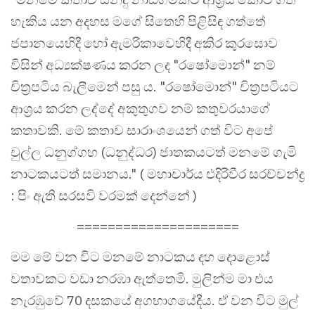
හැකිය යන අදහස මගේ සිතෙහි පිළිසිඳ ගත්තේ
ජපානයෙහිදී හෝ ඇමරිකාවෙහිදී අකිර කුරසොව
විසින් අධ්‍යක්ෂණය කරන ලද "රෂෝමොන්" නම්
චිත්‍රපටිය බැලීමෙන් පසු ය. "රෂෝමොන්" චිත්‍රපටියට
ආශ්‍රය කරන ලද්දේ අකුතුගව නම් කතුවරයාගේ
කතාවකි. මේ කතාව සාරාංශයෙන් ගත් විට අපේ
චුල්ල ධනුග්ගහ (ධනුද්ධර) ජාතකයටත් මනමේ ගැමි
නාටකයටත් සමානය." ( මහාචාර්ය එදිරිවීර සරච්චන්ද්‍ර
: පිං ඇති සරසවි වරමක් දෙන්නේ )
=====================
මම මේ වන විට මනමේ නාටකය දහ දොළොස්
වතාවකට වඩා නරඹා ඇත්තෙමි. මුලින්ම මා එය
නැරඹුවේ 70 දසකයේ අගභාගයේදීය. ඒ වන විට මුල්