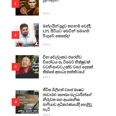
1
AUG 6
ඔන්ලයින් සූදුව තහනම් වෙද්දී,
LPL පිටියට ‘බෙටින්’ සමාගම්
2
රිංගුවේ කෙසේද?
AUG 6
චීන වේල්ලකට එරෙහිව
විරෝධය පෑ ටිබෙට් භික්ෂුවක්
වධහිංසාවට ලක්ව වසර දෙකක්
3
තිස්සේ අසාධ්‍ය තත්ත්වයේ
AUG 6
ජීවිත බිලිගත් ව්‍යාජ ඖෂධ
ජාවාරම: සෞඛ්‍ය බලධාරීන්ගේ
නිරුවත සහ ආයතනික
4
මාෆියාව අධිකරණයේදී හෙළිවූ
හැටි
AUG 6