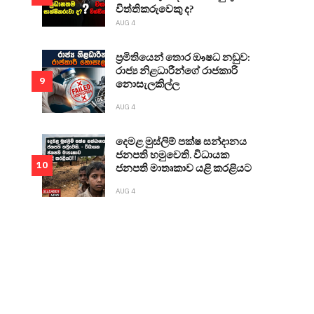
විත්තිකරුවෙකු ද?
AUG 4
ප්‍රමිතියෙන් තොර ඖෂධ නඩුව:
රාජ්‍ය නිළධාරීන්ගේ රාජකාරි
9
නොසැලකිල්ල
AUG 4
දෙමළ මුස්ලිම් පක්ෂ සන්දානය
ජනපති හමුවෙති. විධායක
10
ජනපති මාතෘකාව යළි කරළියට
AUG 4