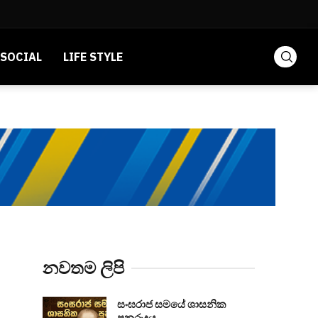
SOCIAL
LIFE STYLE
නවතම ලිපි
සංඝරාජ සමයේ ශාසනික
පුනරුදය...