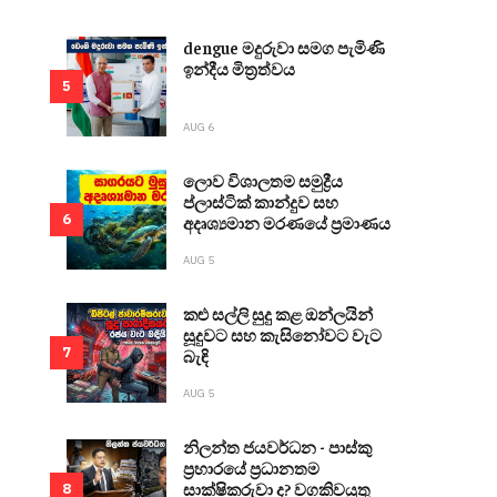
dengue මදුරුවා සමග පැමිණි
ඉන්දීය මිත්‍රත්වය
5
AUG 6
ලොව විශාලතම සමුද්‍රීය
ප්ලාස්ටික් කාන්දුව සහ
6
අදෘශ්‍යමාන මරණයේ ප්‍රමාණය
AUG 5
කළු සල්ලි සුදු කළ ඔන්ලයින්
සූදුවට සහ කැසිනෝවට වැට
7
බැඳි
AUG 5
නිලන්ත ජයවර්ධන - පාස්කු
ප්‍රහාරයේ ප්‍රධානතම
සාක්ෂිකරුවා ද? වගකිවයුතු
8