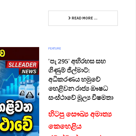
READ MORE ...
FEATURE
'පැ 295' අභිරහස සහ
ගිණුම් ජිල්මාට්:
අධිකරණය හමුවේ
හෙළිවන රාජ්‍ය ඖෂධ
සංස්ථාවේ මූල්‍ය විෂමතා
හිටපු සෞඛ්‍ය අමාත්‍ය
කෙහෙළිය