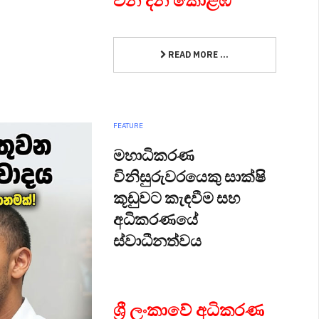
READ MORE ...
FEATURE
මහාධිකරණ
විනිසුරුවරයෙකු සාක්ෂි
කූඩුවට කැඳවීම සහ
අධිකරණයේ
ස්වාධීනත්වය
ශ්‍රී ලංකාවේ අධිකරණ