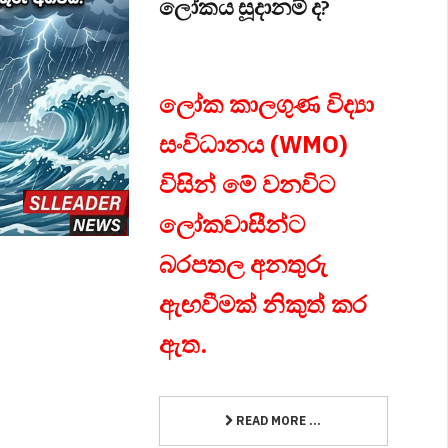
ලෝකය සූදානම් ද?
ලෝක කාලගුණ විද්‍යා
සංවිධානය (WMO)
විසින් මේ වනවිට
ලෝකවාසීන්ට
බරපතල අනතුරු
ඇඟවීමක් නිකුත් කර
ඇත.
READ MORE ...