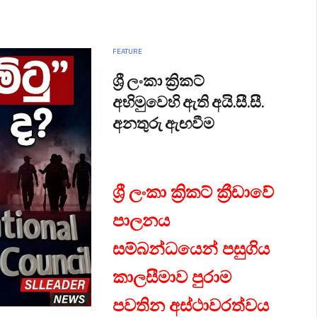
FEATURE
ශ්‍රී ලංකා ක්‍රිකට්
අභිමුවෙහි ඇති අයි.සී.සී.
අනතුරු ඇඟවීම
ශ්‍රී ලංකා ක්‍රිකට් ක්‍රීඩාවේ
පාලනය
සම්බන්ධයෙන් පසුගිය
කාලසීමාව පුරාම
පවතින අස්ථාවරත්වය