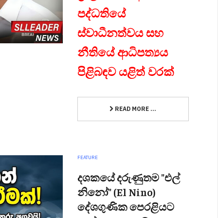
පද්ධතියේ
ස්වාධීනත්වය සහ
නීතියේ ආධිපත්‍යය
පිළිබඳව යළිත් වරක්
READ MORE ...
FEATURE
දශකයේ දරුණුතම "එල්
නිනෝ" (El Nino)
දේශගුණික පෙරළියට