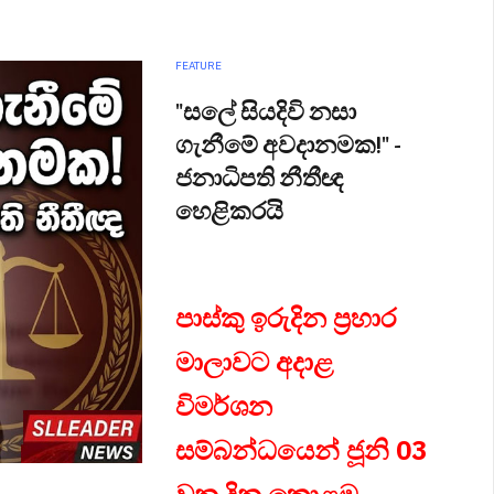
FEATURE
"සලේ සියදිවි නසා
ගැනීමේ අවදානමක!" -
ජනාධිපති නීතීඥ
හෙළිකරයි
පාස්කු ඉරුදින ප්‍රහාර
මාලාවට අදාළ
විමර්ශන
සම්බන්ධයෙන් ජූනි 03
වන දින කොළඹ