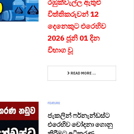
රඹුක්වැල්ල ඇතුළු
විත්තිකරුවන් 12
දෙනෙකුට එරෙහිව
2026 ජූනි 01 දින
විභාග වූ
READ MORE ...
FEATURE
ජැකලින් ෆර්නැන්ඩස්ට
එරෙහිව චෝදනා ගොනු
කිරීමට අධිකරණ