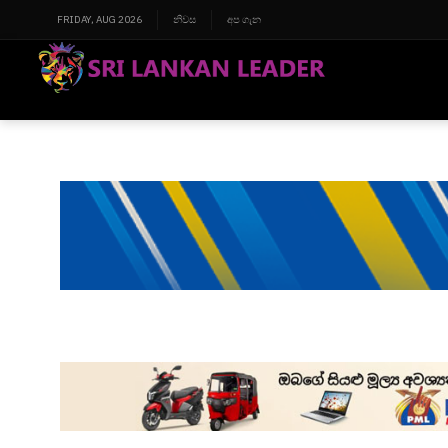
FRIDAY, AUG 2026
නිවස
අප ගැන