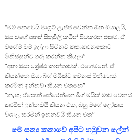
“මම නෙවෙයි මාග්‍රට් ලැජ්ජ වෙන්න ඕන ඔයාලයි,
ඔය වගේ පහත් සිතුවිලි කටින් පිටකරන එකට. ඒ
වගේම මම ඉල්ලා සිටිනව කතාකරනකොට
මිනිස්සුන්ට ගරු කරන්න කියලා”
“අහා ඔයා ශ්‍රේෂ්ඨ කාන්තාවක්. එහෙමනේ. ඒ
කියන්නෙ ඔයා බිග් මයික්ව වෙනස් මිනිහෙක්
කරමින් ඉන්නවා කියන එකනෙ”
“නැහැ ඒකෙන් තේරෙන්නෙ බිග් මයික් මාව වෙනස්
කරමින් ඉන්නවයි කියන එක, ඔහු මගේ ලෝකය
විශාල කරමින් ඉන්නවයි කියන එක”
මේ සත්‍ය කතාවේ අපිට හමුවන ලේන්