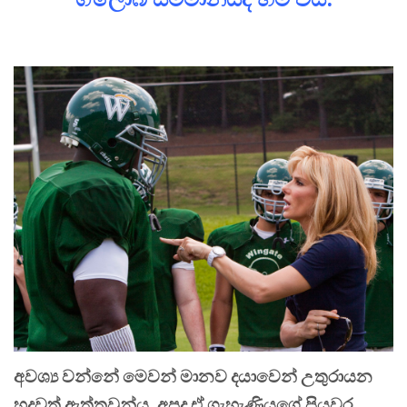
අවශ්‍ය වන්නේ මෙවන් මානව දයාවෙන් උතුරායන
හදවත් ඇත්තවුන්ය. අපද ඒ ගැහැණියගේ පියවර