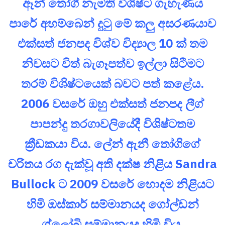
ඈන් තෝගී නැමති විශිෂ්ට ගැහැණිය
පාරේ අහම්බෙන් දුටු මේ කලු අසරණයාව
එක්සත් ජනපද විශ්ව විද්‍යාල 10 ක් තම
නිවසට විත් බැගෑපත්ව ඉල්ලා සිටීමට
තරම් විශිෂ්ටයෙක් බවට පත් කළේය.
2006 වසරේ ඔහු එක්සත් ජනපද ලීග්
පාපන්දු තරගාවලියේදී විශිෂ්ටතම
ක්‍රීඩකයා විය. ලේන් ඇනී තෝගිගේ
චරිතය රග දැක්වූ අති දක්ෂ නිළිය Sandra
Bullock ට 2009 වසරේ හොදම නිළියට
හිමි ඔස්කාර් සම්මානයද ගෝල්ඩන්
ග්ලෝබි සම්මානයද හිමි විය.