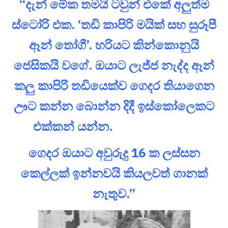
“දැන් මේක තමයි ටවුන් එකේ අලුත්ම
ස්ටෝරි එක. ‘තඩි කාපිරි මයික් සහ සුරූපී
ඈන් තෝගී’. හරියට කින්කොනුයි
ජෙසිකයි වගේ. ඔයාට ලැජ්ජ නැද්ද ඈන්
කලු කාපිරි තඩියෙක්ව ගෙදර තියාගෙන
ඌට කන්න බොන්න දිදී ඉස්කෝලෙකට
එක්කන් යන්න.
ගෙදර ඔයාට අවුරුදු 16 ක ලස්සන
කෙල්ලක් ඉන්නවයි කියලවත් ගානක්
නැතුව.”