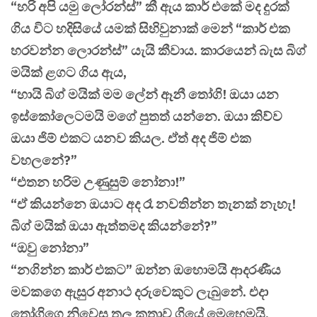
“හරි අපි යමු ලෝරන්ස්” කී ඇය කාර් එකේ මද දුරක්
ගිය විට හදිසියේ යමක් සිහිවුනාක් මෙන් “කාර් එක
හරවන්න ලොරන්ස්” යැයි කීවාය. කාරයෙන් බැස බිග්
මයික් ළගට ගිය ඇය,
“හායි බිග් මයික් මම ලේන් ඈනී තෝගි! ඔයා යන
ඉස්කෝලෙටමයි මගේ පුතත් යන්නෙ. ඔයා කිව්ව
ඔයා ජිම් එකට යනව කියල. ඒත් අද ජිම් එක
වහලනේ?”
“එතන හරිම උණුසුම් නෝනා!”
“ඒ කියන්නෙ ඔයාට අද රෑ නවතින්න තැනක් නැහැ!
බිග් මයික් ඔයා ඇත්තමද කියන්නේ?”
“ඔවු නෝනා”
“නගින්න කාර් එකට” ඔන්න ඔහොමයි ආදරණීය
මවකගෙ ඇසුර අනාථ දරුවෙකුට ලැබුනේ. එදා
තෝගිගෙ නිවෙස තුල කතාව ගියේ මෙහෙමයි.