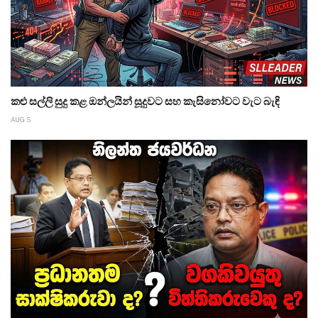
කළු සල්ලි සුදු කළ ඔන්ලයින් සූදුවට සහ කැසිනෝවට වැට බැඳි
AUG 5