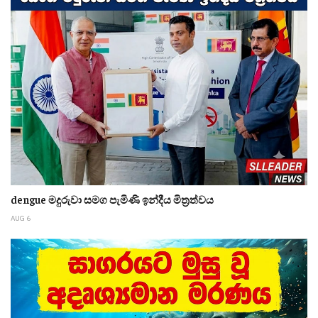
dengue මදුරුවා සමග පැමිණි ඉන්දීය මිත්‍රත්වය
AUG 6