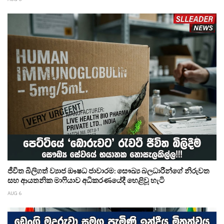
ජීවිත බිලිගත් ව්‍යාජ ඖෂධ ජාවාරම: සෞඛ්‍ය බලධාරීන්ගේ නිරුවත
සහ ආයතනික මාෆියාව අධිකරණයේදී හෙළිවූ හැටි
AUG 6