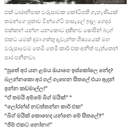
එක් ධාරානිපාත වරුසාවක කෝටිපති ගැහැණියක්
තමන්ගෙ පුතාව වින්ගේටි පාසැලේ ඉදල ගෙදර
එක්කන් යන්න යනකොට දකිනව ෂොපින් බෑග්
එකට යමක් දමා ගත්තු දැවැන්ත ශිෂ්‍යයෙක් මහ
වරුසාවෙම තෙමි තෙමී කාර් එක අනිත් පැත්තෙන්
පාර පනිනවා.
“පුතේ අර යන ළමය ඔයාගෙ ඉස්කෝලෙ නේද?
බලන්නකො අර ගල් ගැහෙන සීතලේ එයා ඇදන්
ඉන්න කඩමාල්ල!”
“ඒ තමයි අම්මේ බිග් මයික්” “
“ලෝරන්ස් නවත්තන්න කාර් එක”
“බිග් මයික් කොහෙද යන්නෙ මේ සීතලේ?”
“ජිම් එකට නෝනා!”