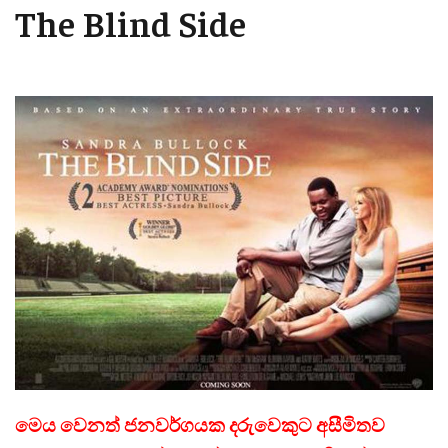
The Blind Side
මෙය වෙනත් ජනවර්ගයක දරුවෙකුට අසීමිතව