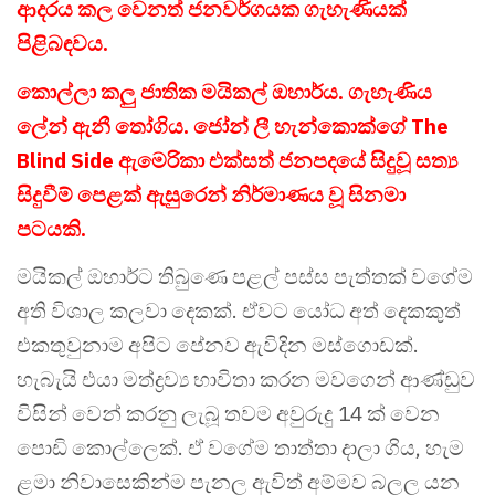
ආදරය කල වෙනත් ජනවර්ගයක ගැහැණියක්
පිළිබඳවය.
කොල්ලා කලු ජාතික මයිකල් ඔහාර්ය. ගැහැණිය
ලේන් ඇනී තෝගිය. ජෝන් ලී හැන්කොක්ගේ The
Blind Side ඇමෙරිකා එක්සත් ජනපදයේ සිදුවූ සත්‍ය
සිදුවීම් පෙළක් ඇසුරෙන් නිර්මාණය වූ සිනමා
පටයකි.
මයිකල් ඔහාර්ට තිබුණෙ පළල් පස්ස පැත්තක් වගේම
අති විශාල කලවා දෙකක්. ඒවට යෝධ අත් දෙකකුත්
එකතුවුනාම අපිට පේනව ඇවිදින මස්ගොඩක්.
හැබැයි එයා මත්ද්‍රව්‍ය භාවිතා කරන මවගෙන් ආණ්ඩුව
විසින් වෙන් කරනු ලැබූ තවම අවුරුදු 14 ක් වෙන
පොඩි කොල්ලෙක්. ඒ වගේම තාත්තා දාලා ගිය, හැම
ළමා නිවාසෙකින්ම පැනල ඇවිත් අම්මව බලල යන