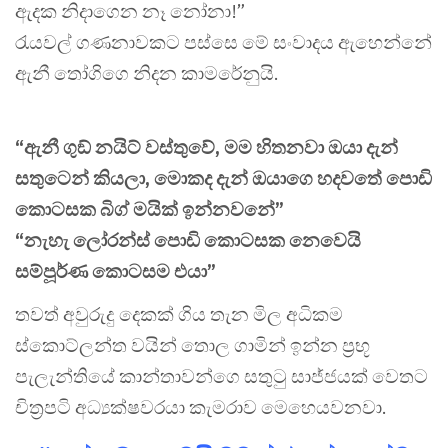
ඇදක නිදාගෙන නෑ නෝනා!”
රැයවල් ගණනාවකට පස්සෙ මේ සංවාදය ඇහෙන්නේ
ඇනී තෝගිගෙ නිදන කාමරේනුයි.
“ඇනී ගුඞ් නයිට් වස්තුවේ, මම හිතනවා ඔයා දැන්
සතුටෙන් කියලා, මොකද දැන් ඔයාගෙ හදවතේ පොඩි
කොටසක බිග් මයික් ඉන්නවනේ”
“නැහැ ලෝරන්ස් පොඩි කොටසක නෙවෙයි
සම්පූර්ණ කොටසම එයා”
තවත් අවුරුදු දෙකක් ගිය තැන මිල අධිකම
ස්කොට්ලන්ත වයින් තොල ගාමින් ඉන්න ප්‍රභූ
පැලැන්තියේ කාන්තාවන්ගෙ සතුටු සාජ්ජයක් වෙතට
චිත්‍රපටි අධ්‍යක්ෂවරයා කැමරාව මෙහෙයවනවා.