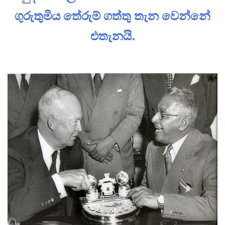
ගුරුතුමිය තේරුම් ගත්තු තැන වෙන්නේ
එතැනයි.