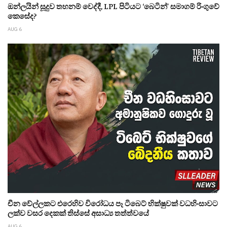
ඔන්ලයින් සූදුව තහනම් වෙද්දී, LPL පිටියට ‘බෙටින්’ සමාගම් රිංගුවේ
කෙසේද?
AUG 6
චීන වේල්ලකට එරෙහිව විරෝධය පෑ ටිබෙට් භික්ෂුවක් වධහිංසාවට
ලක්ව වසර දෙකක් තිස්සේ අසාධ්‍ය තත්ත්වයේ
AUG 6