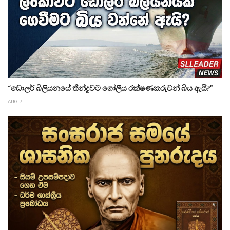
“ඩොලර් බිලියනයේ තීන්දුවට ගෝලීය රක්ෂණකරුවන් බිය ඇයි?”
AUG 7