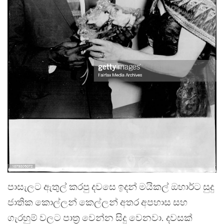
පාසැලට ඇතුල් කරපු දවසෙ ඉදන් මයිකල් ඔහාර්ට සුදු
ජාතික කොල්ලන් කෙල්ලන් අතර අපහාස සහ
ගැරහුම් වලට පාත්‍ර වෙන්න සිදු වෙනවා. දවසක්