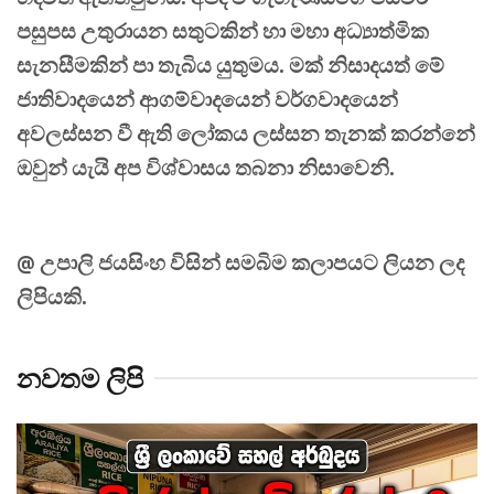
පසුපස උතුරායන සතුටකින් හා මහා අධ්‍යාත්මික
සැනසීමකින් පා තැබිය යුතුමය. මක් නිසාදයත් මේ
ජාතිවාදයෙන් ආගම්වාදයෙන් වර්ගවාදයෙන්
අවලස්සන වී ඇති ලෝකය ලස්සන තැනක් කරන්නේ
ඔවුන් යැයි අප විශ්වාසය තබනා නිසාවෙනි.
@ උපාලි ජයසිංහ විසින් සමබිම කලාපයට ලියන ලද
ලිපියකි.
නවතම ලිපි