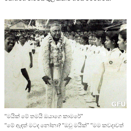
“මයික් මේ තමයි ඔයාගෙ කාමරේ”
“මේ ඇඳත් මටද නෝනා? “ඔවු මයික්” “මම කවදාවත්