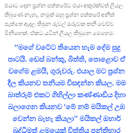
එයාට දෙන ප්‍රශ්න පත්තරේට එයා අකුරක්වත් ලියල
තිබුණෙ නැහැ. නමුත් ඔහු ප්‍රශ්න පත්තරේ අනිත්
පැත්තෙ ඇදල තිබුන රුවල් ඔරුවක තනි වෙච්ච
මිනිහෙක්. ඒකට යටින් ලියල තිබුනෙ මෙහෙම.
“මගේ වටේට තියෙන හැම දේම සුදු
පාටයි. ඩෙස් බන්කු, බිත්ති, පොළොව ඒ
වගේම ළමයි, ගුරුවරු. එයාල මට ප්‍රශ්න
දීල කියනව තනියම විසඳන්න කියල. මම
බාත්රූම් එකට ගිහිල්ලා කණ්ණාඩිය දිහා
බලාගෙන කියනව ‘මේ නම් මයිකල් උඹ
වෙන්න බැහැ කියලා” මයිකල් ඔහාර්
බුද්ධිමත් ළමයෙක් විත්තිය පන්තිභාර