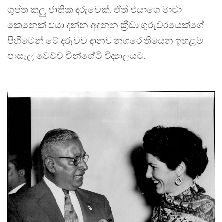
ගුප්ත කලු ජාතික දරුවෙක්. ඒත් එයාගෙ මාමා
කෙනෙක් එයා දන්න අඳුනන ක්‍රීඩා ගුරුවරයෙක්ගේ
පිහිටෙන් මේ දරුවව දානව නගරෙ තියෙන ඉහළම
පාසැල වෙච්ච වින්ගේටි විද්‍යාලයට.