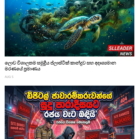
ලොව විශාලතම සමුද්‍රීය ප්ලාස්ටික් කාන්දුව සහ අදෘශ්‍යමාන
මරණයේ ප්‍රමාණය
AUG 5