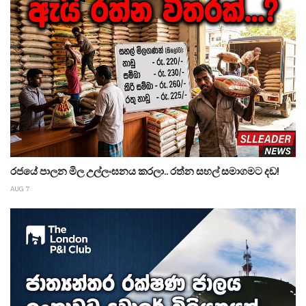
රජයේ පාලන මිල උල්ලංඝනය කරලා.. රත්න සහල් සමාගමට දඩ!
AUG 7