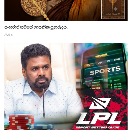
සංඝරාජ සමයේ ශාසනික පුනරුදය...
AUG 6