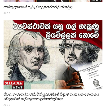
පාස්කු ප්‍රහාරයේ සැබෑ වගඋත්තරකරුවන් කවුද?
AUG 8
ජීවමාන ව්‍යවස්ථාවක්: විනිසුරුවන්ගේ විශ්‍රාම වයස සහ අනාගතය
වෙනුවෙන් හැඩගැසෙන ප්‍රජාතන්ත්‍රවාදය
AUG 8