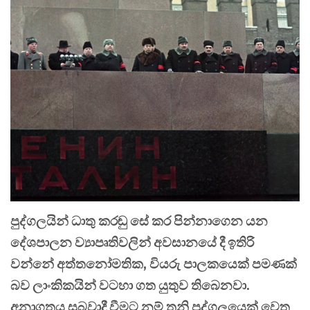
පුද්ගලයින් ධාතු කරඬු සේ කර පින්නාගෙන යන
දේශපාලන ව්‍යාපෘතිවලින් අවසානයේ දී ඉතිරි
වන්නේ අත්තනෝමතික, වියරු පාලකයෙක් පමණක්
බව ලාංකිකයින් වටහා ගත යුතුව තිබෙනවා.
අනාගතය සුබවාදී වීමට නම් තනි පුද්ගලයෙක් වෙත