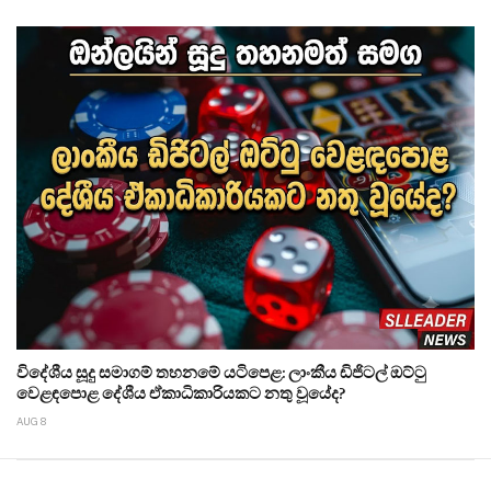
විදේශීය සූදු සමාගම් තහනමේ යටිපෙළ: ලාංකීය ඩිජිටල් ඔට්ටු
වෙළඳපොළ දේශීය ඒකාධිකාරියකට නතු වූයේද?
AUG 8