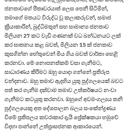
ජනතාවගේ පීතෘවරයාත් ලෙස පෙනී සිටිමින්,
තමාගේ මතයට විරුද්ධ වූ කලාකරුවන්, සමාජ
ක්‍රියාකාරීන්, බුද්ධිමතුන් සහ සාමාන්‍ය ජනතාව
මිලියන 27 කට වැඩි ගණනක් වධ බන්ධනයට ලක්
කර ඝාතනය කළ බවත්, මිලියන 15 ක් ජනතාව
කුසගින්න හේතුවෙන් මිය ගිය බවත් වාර්තා හෙළි
කරනවා. මේ නොපනත්කම් වසා ගැනීමට,
සාධාරණය කිරීමට ඔහු යොදා ගන්නේ ප්‍රතිරූප
වන්දනාව. ඔහු තමාව ඇදහිය යුතු පුද්ගලයෙක් බවට
පත් කර ගැනීම දක්වාම තමාව උත්කර්ෂයට නංවා
ගැනීමට කටයුතු කරනවා. ඔහුගේ අවමංගල්‍යය තනි
පුද්ගලයෙකු අත දේශපාලන බලය සංකේන්ද්‍රණය
වීමේ ප්‍රතිපලය කවරාකාර දැයි ප්‍රේක්ෂකයා හමුවේ
විදහා පාන්නේ උත්ප්‍රාසජනක ආකාරයෙන්.