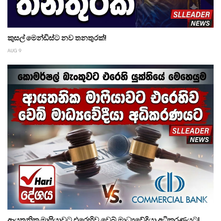
කුසල් මෙන්ඩිස්ට නව තනතුරක්!
AUG 9
ආයතනික මාෆියාවට එරෙහිව වෙබ් මාධ්‍යවේදියා අධිකරණයට!