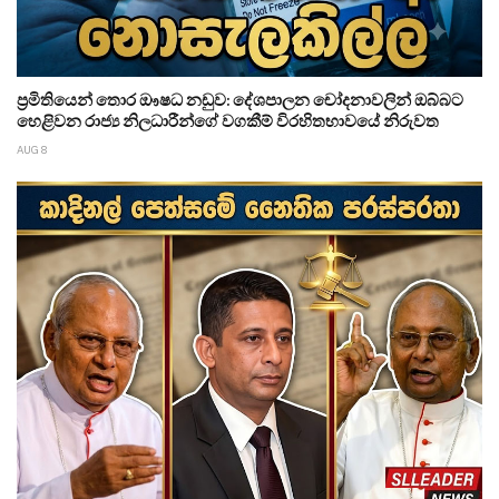
ප්‍රමිතියෙන් තොර ඖෂධ නඩුව: දේශපාලන චෝදනාවලින් ඔබ්බට
හෙළිවන රාජ්‍ය නිලධාරීන්ගේ වගකීම් විරහිතභාවයේ නිරුවත
AUG 8