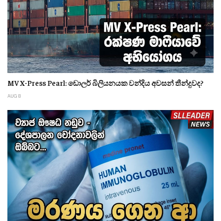
MV X-Press Pearl: ඩොලර් බිලියනයක වන්දිය අවසන් තීන්දුවද?
AUG 8