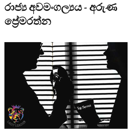
රාජ්‍ය අවමංගල්‍යය - අරුණ
ප්‍රේමරත්න