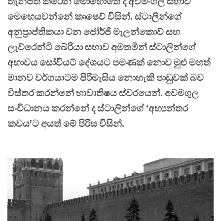
තැන්පත් කරෙන මොහොතේ දී අවමංගල සභාව
මෙහෙයවන්නේ කෘෂෙව් විසින්. ස්ටාලින්ගේ
අනුප්‍රාප්තිකයා වන ජෝර්ජි මැලන්කොව් සහ
ලැව්රෙන්ටි බේරියා සභාව අමතමින් ස්ටාලින්ගේ
අභාවය සෝවියට් දේශයට පමණක් නොව මුළු මහත්
මානව වර්ගයාටම පිරිමැසිය නොහැකි පාඩුවක් බව
විස්තර කරන්නේ භාවාතිෂය ස්වරයෙන්. අවමගුල
සංවිධානය කරන්නේ ද ස්ටාලින්ගේ ‘අභ්‍යන්තර
කවය’ට අයත් මේ පිරිස විසින්.