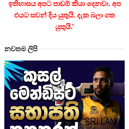
ඉතිහාසය අපට පාඩම් කියා දෙනවා. අප
එයට සවන් දිය යුතුයි. දැක බලා ගත
යුතුයි.’
නවතම ලිපි