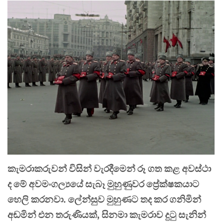
කැමරාකරුවන් විසින් වැරදීමෙන් රූ ගත කළ අවස්ථා
ද මේ අවමංගල්‍යයේ සැබෑ මුහුණුවර ප්‍රේක්ෂකයාට
හෙලි කරනවා. ලේන්සුව මුහුණට තද කර ගනිමින්
අඬමින් එන තරුණියක්, සිනමා කැමරාව දුටු සැනින්