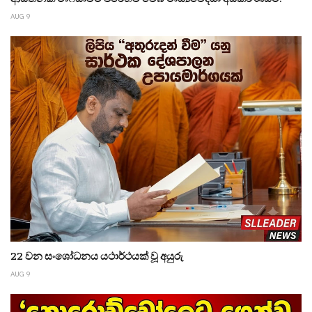
AUG 9
22 වන සංශෝධනය යථාර්ථයක් වූ අයුරු
AUG 9