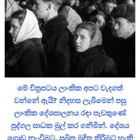
මේ චිත්‍රපටය ලාංකික අපට වැදගත්
වන්නේ ඇයි? නිදහස ලැබීමෙන් පසු
ලාංකික දේශපාලනය රඳා පැවතුණේ
පුද්ගල සාධක මුල් කර ගනිමින්. දේශය
ගොඩ නැංවීමට, සුඛිත මුදිත කිරීමට හැකි