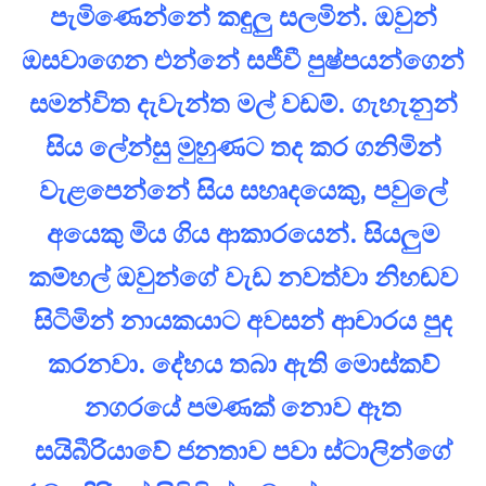
පැමිණෙන්නේ කඳුලු සලමින්. ඔවුන්
ඔසවාගෙන එන්නේ සජීවී පුෂ්පයන්ගෙන්
සමන්විත දැවැන්ත මල් වඩම්. ගැහැනුන්
සිය ලේන්සු මුහුණට තද කර ගනිමින්
වැළපෙන්නේ සිය සහෘදයෙකු, පවුලේ
අයෙකු මිය ගිය ආකාරයෙන්. සියලුම
කම්හල් ඔවුන්ගේ වැඩ නවත්වා නිහඬව
සිටිමින් නායකයාට අවසන් ආචාරය පුද
කරනවා. දේහය තබා ඇති මොස්කව්
නගරයේ පමණක් නොව ඈත
සයිබීරියාවේ ජනතාව පවා ස්ටාලින්ගේ