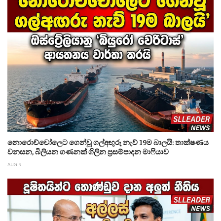
නොරොච්චෝලෙට ගෙන්වූ ගල්අඟුරු නැව් 19ම බාලයි: තාක්ෂණය
වනසන, බිලියන ගණනක් ගිලින ප්‍රසම්පාදන මාෆියාව
AUG 9