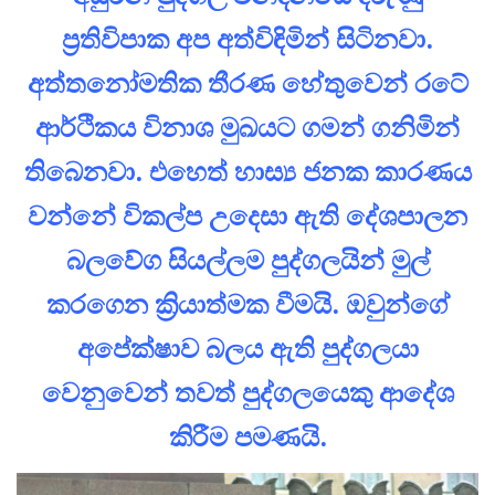
ප්‍රතිවිපාක අප අත්විඳිමින් සිටිනවා.
අත්තනෝමතික තීරණ හේතුවෙන් රටේ
ආර්ථිකය විනාශ මුඛයට ගමන් ගනිමින්
තිබෙනවා. එහෙත් හාස්‍ය ජනක කාරණය
වන්නේ විකල්ප උදෙසා ඇති දේශපාලන
බලවේග සියල්ලම පුද්ගලයින් මුල්
කරගෙන ක්‍රියාත්මක වීමයි. ඔවුන්ගේ
අපේක්ෂාව බලය ඇති පුද්ගලයා
වෙනුවෙන් තවත් පුද්ගලයෙකු ආදේශ
කිරීම පමණයි.