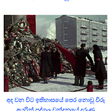
අද වන විට ඉතිහාසයේ පෙර නොවූ විරූ
අයුරින් පුද්ගල වන්දනයේ දරුණු