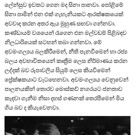
ලේන්සුව ඉවතට ගෙන මද සිනා පානවා. පෝළිමේ
සිනා පාමින් එන එක් ගැහැනියකට ආරක්ෂකයෙක්
අවවාද කරන අතර ඇය මුහුණ සඟවා ගන්නවා.
කණ්ඩායම් වශයෙන් රැගෙන එන මල්වඩම් පිළිබඳව
නිලධාරියෙක් සටහන් තබා ගන්නවා. මේ
අවමංගල්‍යය බලකිරීමෙන්, නීති පැනවීමෙන් හා රජ්‍ය
බලය අවභාවිතයෙන් කෘත්‍රීම ලෙස නිර්මාණය කරන
ලද්දක් බව රූපාවලිය සියුම් ලෙස කියවීමෙන්
ප්‍රේක්ෂකයාට වැටහෙනවා. අවමංගල්‍යය වෙනුවෙන්
පාලනයකින් තොරව මොස්කව් නගරයට ජනතාව
කැඳවා ගැනීම නිසා දහස් ගණනක් තෙරපීමෙන් මිය
ගිය බව ද කියැවෙනවා.