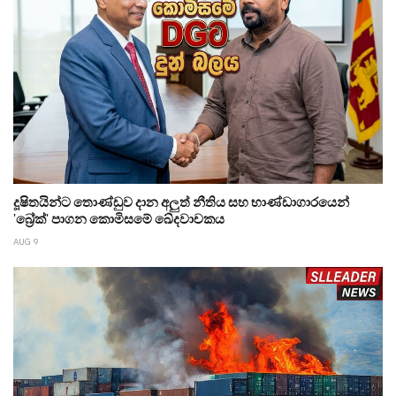
දූෂිතයින්ට තොණ්ඩුව දාන අලුත් නීතිය සහ භාණ්ඩාගාරයෙන්
'බ්‍රේක්' පාගන කොමිසමේ ඛේදවාචකය
AUG 9