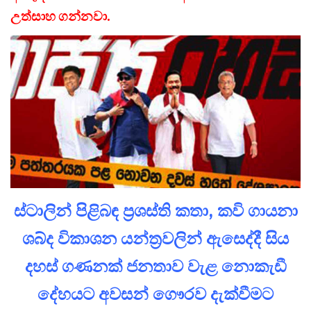
උත්සාහ ගන්නවා.
ස්ටාලින් පිළිබඳ ප්‍රශස්ති කතා, කවි ගායනා
ශබ්ද විකාශන යන්ත්‍රවලින් ඇසෙද්දී සිය
දහස් ගණනක් ජනතාව වැළ නොකැඩී
දේහයට අවසන් ගෞරව දැක්වීමට