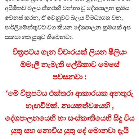
අසීමිතව බලය ඒකරාශී වන්නා වූ දේශපාලන ක්‍රමය
වෙනස් කරන, ඒ වෙනුවට බලය විමධ්‍යගත වන,
පාර්ලිමේන්තුවට වග කියන දේශපාලන ක්‍රමයක් අප
සකසා ගත යුතුව තිබෙනවා.
චිත්‍රපටය ගැන විචාරයක් ලියන ෂීලියා
ඕමැලී නැමැති ලේඛිකාව මෙසේ
පවසනවා :
‘මේ චිත්‍රපටය එක්තරා ආකාරයක අනතුරු
හැඟවීමක්. නායකත්වයෙහි ,
දේශපාලනයෙහි හා සංස්කෘතියෙහි සිදු විය
යුතු සහ නොවිය යුතු දේ මොනවා දැයි