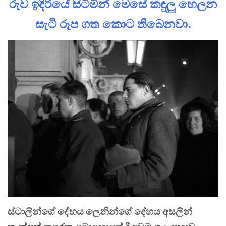
රුව ඉදිරියේ සිටිමින් මෙසේ කඳුලු හෙලන
සැටි රූප ගත කොට තිබෙනවා.
ස්ටාලින්ගේ දේහය ලෙනින්ගේ දේහය අසලින්