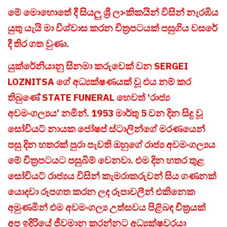
මේ මොහොතේ දී සියලු ශ්‍රී ලාංකිකයින් විසින් නැරඹිය
යුතු යැයි මා විශ්වාස කරන චිත්‍රපටයක් පසුගිය වසරේ
දී තිර ගත වුණා.
යුක්රේනියානු සිනමා කරුවෙක් වන SERGEI
LOZNITSA ගේ අධ්‍යක්ෂණයක් වූ එය නම් කර
තිබුණේ STATE FUNERAL හෙවත් ‘රාජ්‍ය
අවමංගල්‍යය’ නමින්. 1953 මාර්තු 5 වන දින සිදු වූ
සෝවියට් නායක ජෝෂප් ස්ටාලින්ගේ මරණයෙන්
පසු දින හතරක් පුරා පැවති ඔහුගේ රාජ්‍ය අවමංගල්‍යය
මේ චිත්‍රපටයට පසුබිම් වෙනවා. එම දින හතර තුළ
සෝවියට් රාජ්‍යය විසින් කැමරාකරුවන් සිය ගණනක්
යොදවා රූපගත කරන ලද රූපාවලීන් එකිනෙක
අමුණමින් එම අවමංගල්‍ය උත්සවය පිළිබඳ චිත්‍රයක්
අප ඉදිරියේ ජීවමාන කරන්නට අධ්‍යක්ෂවරයා