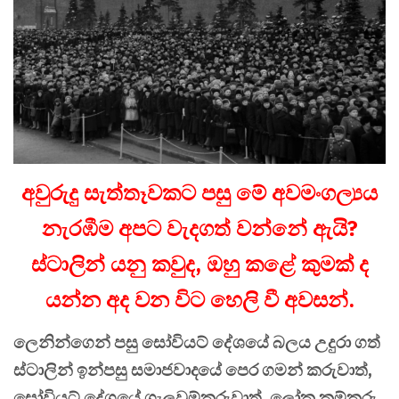
අවුරුදු සැත්තෑවකට පසු මේ අවමංගල්‍යය
නැරඹීම අපට වැදගත් වන්නේ ඇයි?
ස්ටාලින් යනු කවුද, ඔහු කළේ කුමක් ද
යන්න අද වන විට හෙලි වී අවසන්.
ලෙනින්ගෙන් පසු සෝවියට් දේශයේ බලය උදුරා ගත්
ස්ටාලින් ඉන්පසු සමාජවාදයේ පෙර ගමන් කරුවාත්,
සෝවියට් දේශයේ ගැලවුම්කරුවාත්, ලෝක කම්කරු