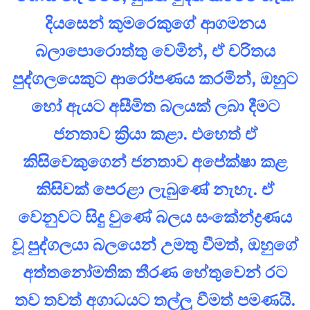
දියසෙන් කුමරෙකුගේ ආගමනය
බලාපොරොත්තු වෙමින්, ඒ චරිතය
පුද්ගලයෙකුට ආරෝපණය කරමින්, ඔහුට
හෝ ඇයට අසීමිත බලයක් ලබා දීමට
ජනතාව ක්‍රියා කළා. එහෙත් ඒ
කිසිවෙකුගෙන් ජනතාව අපේක්ෂා කළ
කිසිවක් පෙරළා ලැබුණේ නැහැ. ඒ
වෙනුවට සිදු වුණේ බලය සංකේන්ද්‍රණය
වූ පුද්ගලයා බලයෙන් උමතු වීමත්, ඔහුගේ
අත්තනෝමතික තීරණ හේතුවෙන් රට
තව තවත් අගාධයට තල්ලු වීමත් පමණයි.