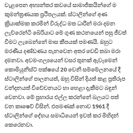
වැළපෙන අභ්‍යන්තර කවයේ සාමාජිකයින්ගේ ම
කුමන්ත්‍රණයක ප්‍රථිපලයක්. ස්ටාලින්ගේ අණ
ක්‍රියාක්මක කරමින් විරුද්ධ මත ධාරීන් මරා දමන
ලැව්රෙන්ටි බේරියාට මේ ගුණ කථනයෙන් පසු ජීවත්
වීමට ලැබෙන්නේ මාස කීපයක් පමණයි. ඔහුට
මරණීය දණ්ඩණය පැනවෙන අතර වෙඩි තබා මරා
දමනවා. අවමංගල්‍යයෙන් වසර තුනක් ඇවෑමෙන්
කොමියුනිස්ට් පක්ෂයේ 20 වෙනි සම්මේලනයේ දී
ස්ටාලින්ගේ පාලනයත්, ඔහු විසින් දියත් කළ ප්‍රතිරූප
වන්දනයත් විවේචනයට හා හෙළා දැකීමට බඳුන්
වෙනවා. මේ ප්‍රහාරය එල්ල කරන්නේ බලයට පත්
වන කෘෂෙව් විසින්. එපමණක් නොව 1961 දී
ස්ටාලින්ගේ දේහය සමාධියෙන් ඉවත් කර මිහිදන්
කෙරෙනවා.