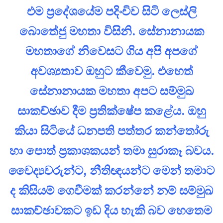
එම ප්‍රදේශයේම පදිංචිව සිටි ලෙස්ලි
බොතේජු මහතා විසිනි. සේනානායක
මහතාගේ නිවෙසට ගිය අපි අපගේ
අවශ්‍යතාව ඔහුට කීවෙමු. එහෙත්
සේනානායක මහතා අපට සම්මුඛ
සාකච්ඡාව දීම ප්‍රතික්ෂේප කළේය. ඔහු
කියා සිටියේ ධනපති පත්තර කන්තෝරු
හා පොත් ප්‍රකාශකයන් තමා සුරාකෑ බවය.
වෛද්‍යවරුන්ට, නීතිඥයන්ට මෙන් තමාට
ද කිසියම් ගෙවීමක් කරන්නේ නම් සම්මුඛ
සාකච්ඡාවකට ඉඩ දිය හැකි බව හෙතෙම