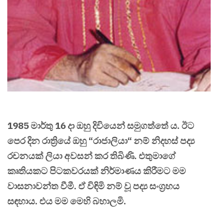
1985 මාර්තු 16 දා ඔහු දිවියෙන් සමුගත්තේ ය. ඊට
පෙර දින රාත්‍රියේ ඔහු “රාජාලියා“ නම් නිදහස් පද්‍ය
රචනයක් ලියා අවසන් කර තිබිණි. එතුමාගේ
කෘතියකට පිටකවරයක් නිර්මාණය කිරීමට මම
වාසනාවන්ත වීමී. ඒ විඳිමි නම් වූ පද්‍ය සංග්‍රහය
සඳහාය. එය මම මෙහි බහාලමි.