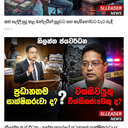
කළු සල්ලි සුදු කළ ඔන්ලයින් සූදුවට සහ කැසිනෝවට වැට බැඳි
AUG 5
නිලන්ත ජයවර්ධන - පාස්කු ප්‍රහාරයේ ප්‍රධානතම සාක්ෂිකරුවා ද?