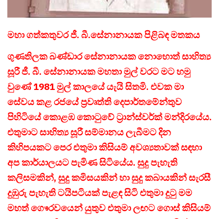
මහා ගත්කතුවර ජී. බී.සේනානායක පිළිබඳ මතකය
ගුණතිලක බණ්ඩාර සේනානායක නොහොත් සාහිත්‍ය
සූරී ජී. බී. සේනානායක මහතා මුල් වරට මට හමු
වුණේ 1981 මුල් කාලයේ යැයි සිතමි. එවක මා
සේවය කළ රජයේ ප්‍රවෘත්ති දෙපාර්තමේන්තුව
පිහිටියේ කොළඹ කොටුවේ ට්‍රාන්ස්වර්ක් මන්දිරයේය.
එතුමාට සාහිත්‍ය සූරී සම්මානය ලැබීමට දින
කිහිපයකට පෙර එතුමා කිසියම් අවශ්‍යතාවක් සඳහා
අප කාර්යාලයට පැමිණ සිටියේය. සුදු පැහැති
කලිසමකින්, සුදු කමිසයකින් හා සුදු කබායකින් සැරසී
දුඹුරු පැහැති ටයිපටියක් පැළඳ සිටි එතුමා දුටු මම
මහත් ගෙෳරවයෙන් යුතුව එතුමා ලඟට ගොස් කිසියම්