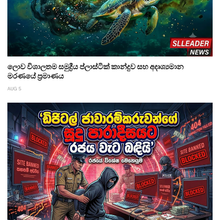
ලොව විශාලතම සමුද්‍රීය ප්ලාස්ටික් කාන්දුව සහ අදෘශ්‍යමාන
මරණයේ ප්‍රමාණය
AUG 5