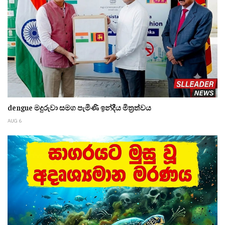
dengue මදුරුවා සමග පැමිණි ඉන්දීය මිත්‍රත්වය
AUG 6