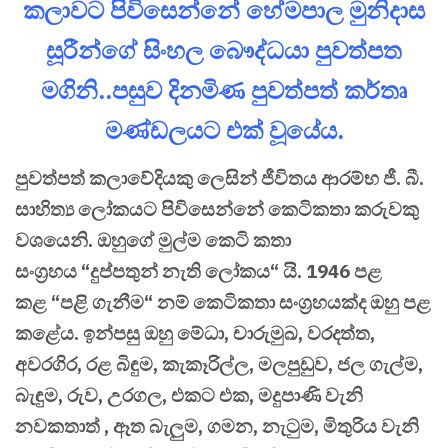
කලාවට පිවිසෙන්නේ හේමපාල මුනිදාස
සූරීන්ගේ සිංහල බෞද්ධයා පුවත්පත
මගිනි..පසුව දිනමිණ පුවත්පත් කර්තෘ
මණ්ඩලයට එක් වූයේය.
පුවත්පත් කලාවේදියකු ලෙසින් ජීවිතය ආරම්භ ජී. බී.
සාහිත්‍ය ලෝකයට පිවිසෙන්නේ කෙටිකතා කරුවකු
වශයෙනි. ඔහුගේ මුල්ම කෙටි කතා
සංග්‍රහය “දුප්පතුන් නැති ලෝකය“ යි. 1946 පළ
කළ “පළි ගැනීම“ නම් කෙටිකතා සංග්‍රහයක්ද ඔහු පළ
කළේය. ඉන්පසු ඔහු මේධා, චාරුමුඛ, වරදත්ත,
අවරගිර, රළ බිඳුම, කැකෑරිල්ල, මලපුඩුව, ජල ගැල්ම,
බැඳුම, රුව, උරගල, එකට එක, මදුපාණි වැනි
නවකතාත් , ඈත බැලුම, ගමන, නැටුම, මිතුරිය වැනි