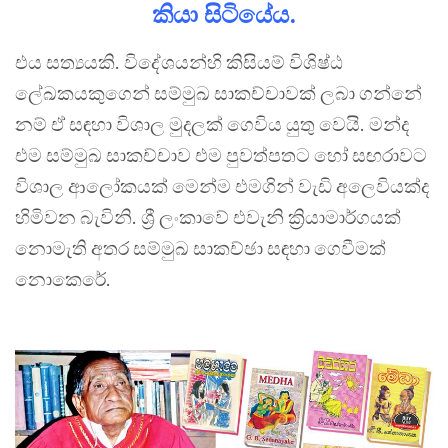
කියා සිටියේය.
එය සත්‍යයකි. විදේශයන්හි කිසියම් විශිෂ්ඨ
ලේඛකයකුගෙන් සම්මුඛ සාකච්චාවක් ලබා ගන්නේ
නම් ඒ සඳහා විශාල මුදලක් ගෙවිය යුතු වෙයි. මන්ද
එම සම්මුඛ සාකච්චාව එම පුවත්පතට හෝ සඟරාවට
විශාල ආලෝකයක් මෙන්ම එමගින් වැඩි අලෙවියක්ද
හිමිවන බැවිනි. ශ්‍රී ලංකාවේ එවැනි ක්‍රියාමාර්ගයක්
නොමැති අතර සම්මුඛ සාකච්ඡා සඳහා ගෙවීමක්
නොකෙරේ.