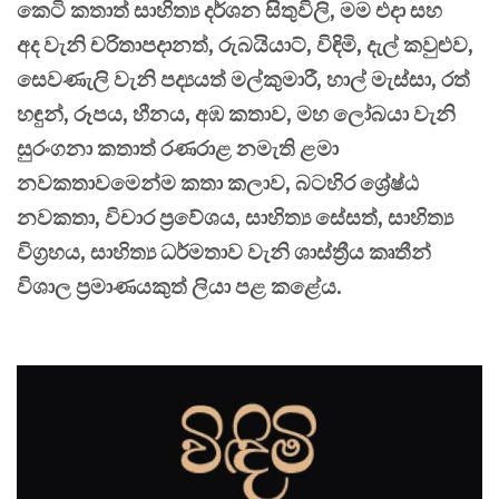
කෙටි කතාත් සාහිත්‍ය දර්ශන සිතුවිලි, මම එදා සහ
අද වැනි චරිතාපදානත්, රුබයියාට්, විඳිමි, දැල් කවුළුව,
සෙවණැලි වැනි පද්‍යයත් මල්කුමාරී, හාල් මැස්සා, රත්
හඳුන්, රූපය, හීනය, අඹ කතාව, මහ ලෝබයා වැනි
සුරංගනා කතාත් රණරාළ නමැති ළමා
නවකතාවමෙන්ම කතා කලාව, බටහිර ශ්‍රේෂ්ඨ
නවකතා, විචාර ප්‍රවේශය, සාහිත්‍ය සේසත්, සාහිත්‍ය
විග්‍රහය, සාහිත්‍ය ධර්මතාව වැනි ශාස්ත්‍රීය කෘතීන්
විශාල ප්‍රමාණයකුත් ලියා පළ කළේය.