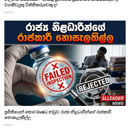
වගකිවයුතු විත්තිකරුවෙකු ද?
AUG 4
ප්‍රමිතියෙන් තොර ඖෂධ නඩුව: රාජ්‍ය නිළධාරීන්ගේ රාජකාරි
නොසැලකිල්ල
AUG 4