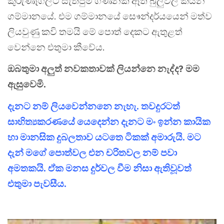
කුරුණෑගලට සැතපුම් ගණනක් ඈත බුලුවල කියන
ගම්මානයේ. එම ගම්මානයේ සෙෳන්දර්යයෙන් මත්ව
ලියවුණු කවි තමයි මේ පොත් දෙකට ඇතුළත්
වෙන්නෙ එතුමා කීවේය.
ඔබතුමා අලුත් නවකතාවක් ලියන්නෙ නැද්ද? මම
ඇසුවෙමි.
දැනට නම් ලියවෙන්නනෙ නැහැ. තවදුරටත්
සාහිත්‍යකරණයේ යෙදෙන්න දැනට මං ඉන්න කායික
හා මානසික දුබලතාව යටතෙ ටිකක් අමාරුයි. මට
දැන් මගේ පොත්වල එන චරිතවල නම් පවා
අමතකයි. ඒක මනස දුර්වල වීම නිසා ඇතිවූවත්
එතුමා පැවසීය.