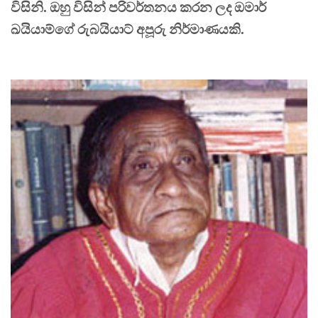
විසිනි. ඔහු විසින් පරිවර්තනය කරන ලද ඔමාර්
ඛයියාම්ගේ රුබයියාට් අපූරු නිර්මාණයකි.