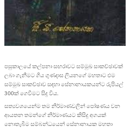
පසුකාලයේ කල්පනා සඟරාවට සම්මුඛ සාකච්ඡාවක්
ලබා ගැනීමට ගිය ගුණදාස ලියනගේ මහතාට එම
සම්මුඛ සාකච්ඡාව සඳහා සේනානායකයන්ට රුපියල්
300ක් ගෙවීමට සිදු විය.
සත්‍යවශයෙන්ම තම නිර්මාණවලින් පෝෂණය වන
ආයතන තමන්ගේ නිර්මාණයට කිසිදු අගයක්
නොතැබීම සම්බන්ධයෙන් සේනානායක මහතා