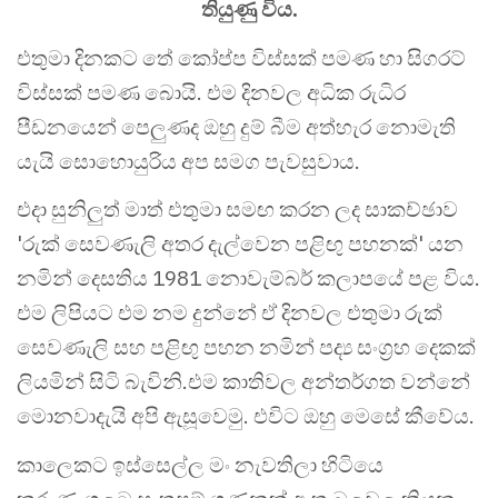
තියුණු විය.
එතුමා දිනකට තේ කෝප්ප විස්සක් පමණ හා සිගරට්
විස්සක් පමණ බොයි. එම දිනවල අධික රුධිර
පීඩනයෙන් පෙලුණද ඔහු දුම් බීම අත්හැර නොමැති
යැයි සොහොයුරිය අප සමග පැවසුවාය.
එදා සුනිලුත් මාත් එතුමා සමඟ කරන ලද සාකච්ඡාව
'රුක් සෙවණැලි අතර දැල්වෙන පළිඟු පහනක්' යන
නමින් දෙසතිය 1981 නොවැම්බර් කලාපයේ පළ විය.
එම ලිපියට එම නම දුන්නේ ඒ දිනවල එතුමා රුක්
සෙවණැලි සහ පළිඟු පහන නමින් පද්‍ය සංග්‍රහ දෙකක්
ලියමින් සිටි බැවිනි.එම කාතිවල අන්තර්ගත වන්නේ
මොනවාදැයි අපි ඇසූවෙමු. එවිට ඔහු මෙසේ කීවේය.
කාලෙකට ඉස්සෙල්ල මං නැවතිලා හිටියෙ