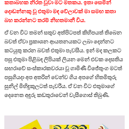
කතාබහක නිරත වූවා මට මතකය. ඉතා සෙමින්
දොඩන්නකු වූ එතුමා මඳ වේලාවක් මා සමඟ කතා
බහ කරන්නට තරම් නිහතමානී විය.
ඒ වන විට තමන් සතුව අත්පිටපත් කිහිපයත් තිබෙන
බවත් ඒවා ප්‍රකාශන ආයතනයකට ලබා දෙන්නට
කටයුතු කරන බවත් එතුමා පැවසීය. ඉන් මද කලකට
පසු එතුමා පිළිබඳ ලිපියක් ලියන මෙන් එවක දෙසතිය
සඟරාවේ සංස්කාරකවරයා වූ ගාමිණී විජේතුංග මටත්
පසුගියදා අප අතරින් වෙන්ව ගිය අපගේ හිතමිතුරු
සුනිල් මිහිඳුකුලටත් පැවරීය. ඒ වන විට එතුමාගේ
දෙනෙත අඳුරු කඩතුරාවෙන් වැසීගොස් තිබුණි.