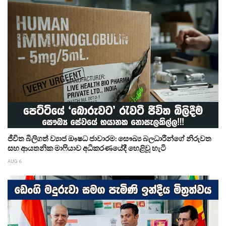
ජීවිත බිලිගත් ව්‍යාජ ඖෂධ ජාවාරම: සෞඛ්‍ය බලධාරීන්ගේ නිරුවත
සහ ආයතනික මාෆියාව අධිකරණයේදී හෙළිවූ හැටි
AUG 6