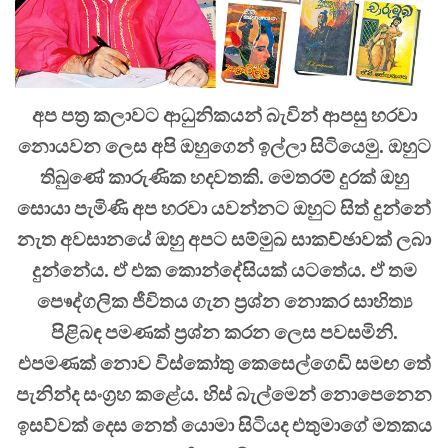
අප පත්‍ර කලාවට ආධුනිකයන් බැවින් ආපසු හරවා
නොයවන ලෙස අපි ඔහුගෙන් ඉල්ලා සිටියෙමු. ඔහුට
තිබුණේ කාරුණික හදවතකි. මෙතරම් දුරක් ඔහු
සොයා පැමිණි අප හරවා යවන්නට ඔහුට සිත් දුන්නේ
නැත අවසානයේ ඔහු අපට සම්මුඛ සාකච්ඡාවක් ලබා
දුන්නේය. ඒ එක කොන්දේසියක් යටතේය. ඒ තම
පෙෳද්ගලික ජීවිතය ගැන ප්‍රශ්න නොකර සාහිත්‍ය
පිළිබඳ පමණක් ප්‍රශ්න කරන ලෙස පවසමිනි.
එපමණක් නොව විස්කෝතු කෙසෙල්ගෙඩි සමඟ තේ
පැනින්ද සංග්‍රහ කළේය. හිස් බැල්මෙන් නොපෙනෙන
ඉසව්වක් දෙස නෙත් යොමා සිටියද එතුමාගේ මතකය