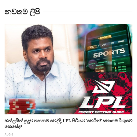
නවතම ලිපි
ඔන්ලයින් සූදුව තහනම් වෙද්දී, LPL පිටියට ‘බෙටින්’ සමාගම් රිංගුවේ
කෙසේද?
AUG 6