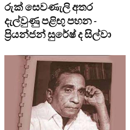
රුක් සෙවණැලි අතර
දැල්වුණු පළිඟු පහන -
ප්‍රියන්ජන් සුරේෂ් ද සිල්වා