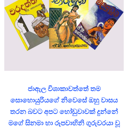
ජාඇල විශාකාවත්තේ තම
සොහොයුරියගේ නිවෙසේ ඔහු වාසය
තරන බවට අපට හෝඩුවාවක් දුන්නේ
මගේ සිනමා හා රූපවාහිනි ගුරුවරයා වූ