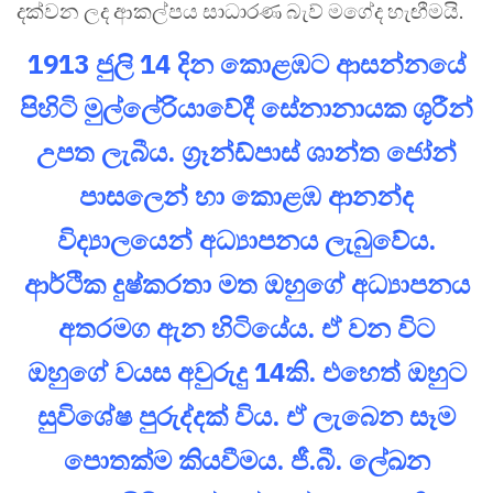
දක්වන ලද ආකල්පය සාධාරණ බැව් මගේද හැඟීමයි.
1913 ජුලි 14 දින කොළඹට ආසන්නයේ
පිහිටි මුල්ලේරියාවේදී සේනානායක ශූරීන්
උපත ලැබීය. ග්‍රෑන්ඩ්පාස් ශාන්ත ජෝන්
පාසලෙන් හා කොළඹ ආනන්ද
විද්‍යාලයෙන් අධ්‍යාපනය ලැබුවේය.
ආර්ථික දුෂ්කරතා මත ඔහුගේ අධ්‍යාපනය
අතරමග ඇන හිටියේය. ඒ වන විට
ඔහුගේ වයස අවුරුදු 14කි. එහෙත් ඔහුට
සුවිශේෂ පුරුද්දක් විය. ඒ ලැබෙන සෑම
පොතක්ම කියවීමය. ජී.බී. ලේඛන