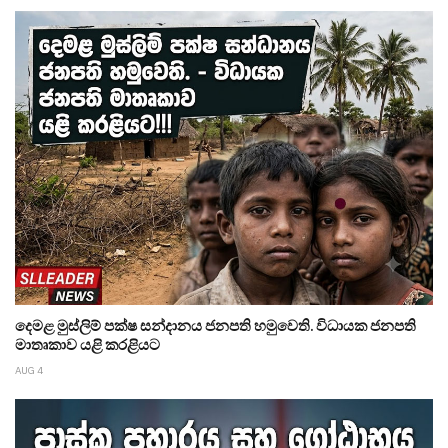
දෙමළ මුස්ලිම් පක්ෂ සන්දානය ජනපති හමුවෙති. විධායක ජනපති
මාතෘකාව යළි කරළියට
AUG 4