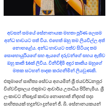
අවසන් සමයේ සේනානායක මහතා පූර්ණ ලෙසම
අන්ධ භාවයට පත් විය. එහෙත් ඔහු තම ලියවිල්ල අත්
නොහළේය. අන්ධ භාවයට පත්ව සිටියද තම
සොහොයුරියගේ සහ ඇයගේ දරුවන්ගේ සහය ඇතිව
ඔහු කෘති 16ක් ලිවීය. විනිවිඳිමි අඳුර කෘතිය ඔහුගේ
මතක සටහන් පාදක කරගනිමින් ලියවුණකි.
එතුමාගේ සාහිත්‍ය සේවය අගයමින් ශ්‍රී ජයවර්ධනපුර
විශ්වවිද්‍යාලය එතුමාට ආචාර්ය උපාධිය පිරිනැමීය. ශ්‍රී
ලංකාවට නිසඳැස් කාව්‍ය නොහොත් නිදහස් පද්‍ය
සාහිත්‍යයක් හදුන්වා දුන්නේ ජී. බී. සේනානයකයන්