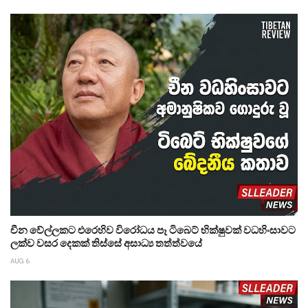
චීන වේල්ලකට එරෙහිව විරෝධය පෑ ටිබෙට් භික්ෂුවක් වධහිංසාවට
ලක්ව වසර දෙකක් තිස්සේ අසාධ්‍ය තත්ත්වයේ
AUG 6