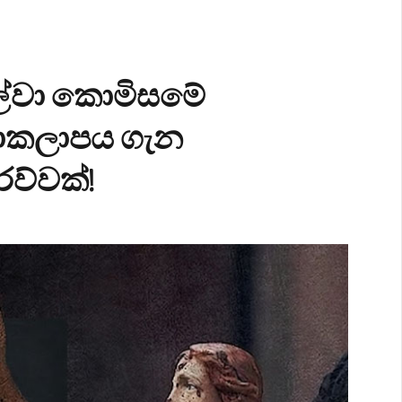
සිල්වා කොමිසමේ
ියාකලාපය ගැන
ව්වක්!