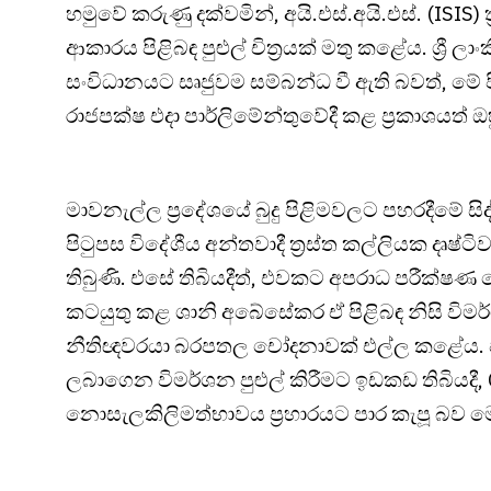
හමුවේ කරුණු දක්වමින්, අයි.එස්.අයි.එස්. (ISIS) ත්‍
ආකාරය පිළිබඳ පුළුල් චිත්‍රයක් මතු කළේය. ශ්‍රී 
සංවිධානයට සෘජුවම සම්බන්ධ වී ඇති බවත්, මේ ප
රාජපක්ෂ එදා පාර්ලිමේන්තුවේදී කළ ප්‍රකාශයත් ඔ
මාවනැල්ල ප්‍රදේශයේ බුදු පිළිමවලට පහරදීමේ සි
පිටුපස විදේශීය අන්තවාදී ත්‍රස්ත කල්ලියක දෘෂ්
තිබුණි. එසේ තිබියදීත්, එවකට අපරාධ පරීක්ෂණ
කටයුතු කළ ශානි අබේසේකර ඒ පිළිබඳ නිසි විම
නීතිඥවරයා බරපතල චෝදනාවක් එල්ල කළේය. ජා
ලබාගෙන විමර්ශන පුළුල් කිරීමට ඉඩකඩ තිබියදී, 
නොසැලකිලිමත්භාවය ප්‍රහාරයට පාර කැපූ බව මෙ