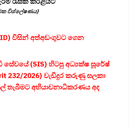
ීම් රැසක් කරළියට
මක විශ්ලේෂණය)
D) විසින් අත්අඩංගුවට ගෙන
ධි සේවයේ (SIS) හිටපු අධ්‍යක්ෂ සූරේෂ්
rit 232/2026) වැඩිදුර කරුණු සලකා
 කල් තැබීමට අභියාචනාධිකරණය අද