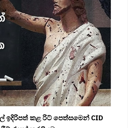
 ඉදිරිපත් කළ රිට් පෙත්සමෙන් CID