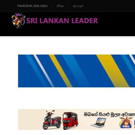
THURSDAY, AUG 2026
නිවස
අප ගැන