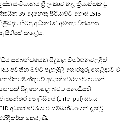
රස්ත සංවිධානය ශ්‍රී ලංකාව තුළ ක්‍රියාත්මක වූ
ලාංකිකයින් 39 දෙනෙකු සිරියාවට ගොස් ISIS
ිළිබඳව හිටපු අධිකරණ අමාත්‍ය විජයදාස
හු සිහිපත් කළේය.
ද්ධිය සම්බන්ධයෙන් සිදුකළ විමර්ශනවලදී ඒ
ටිවාදය පවතින බවට පැහැදිලි තොරතුරු හෙළිදරව් වී
 දෙපාර්තමේන්තුවේ අධ්‍යක්ෂවරයා වශයෙන්
ර්ශනයක් සිදු නොකළ බවට ජනාධිපති
ත්‍යන්තර පොලිසියේ (Interpol) සහය
CID අධ්‍යක්ෂවරයා ඒ සම්බන්ධයෙන් දැක්වූ
හිදී තර්ක කෙරුණි.