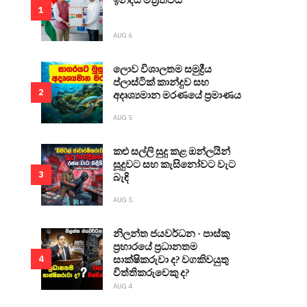
1
AUG 6
ලොව විශාලතම සමුද්‍රීය
ප්ලාස්ටික් කාන්දුව සහ
2
අදෘශ්‍යමාන මරණයේ ප්‍රමාණය
AUG 5
කළු සල්ලි සුදු කළ ඔන්ලයින්
සූදුවට සහ කැසිනෝවට වැට
3
බැඳි
AUG 5
නිලන්ත ජයවර්ධන - පාස්කු
ප්‍රහාරයේ ප්‍රධානතම
සාක්ෂිකරුවා ද? වගකිවයුතු
4
විත්තිකරුවෙකු ද?
AUG 4