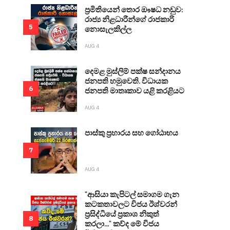
ප්‍රමිතියෙන් තොර ඖෂධ නඩුව:
රාජ්‍ය නිළධාරීන්ගේ රාජකාරි
5
නොසැලකිල්ල
AUG 4
දෙමළ මුස්ලිම් පක්ෂ සන්දානය
ජනපති හමුවෙති. විධායක
6
ජනපති මාතෘකාව යළි කරළියට
AUG 4
පාස්කු ප්‍රහාරය සහ ගෝඨාභය
7
AUG 4
"ආසියා කැපිටල් සමාගම ගැන
කටකතාවලට විජය ඊශ්වරන්
ප්‍රසිද්ධියේ ප්‍රකාශ නිකුත්
8
කරලා..." කව්ද මේ විජය