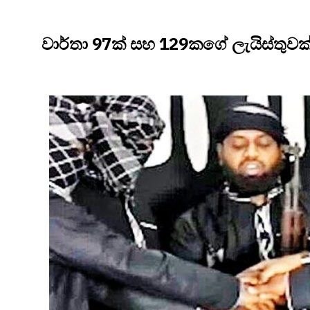
වාර්තා 97ක් සහ 129කගේ ලැයිස්තුවක