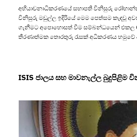
අභියාචනාධිකරණයේ සභාපති විනිසුරු රෝහාන්ත අබ
විනිසුරු මඩුල්ල ඉදිරියේ මෙම පෙත්සම කැඳවූ අවස්ථ
ගැනීමට අපොහොසත් වීම සම්බන්ධයෙන් එකල CID
තීරණාත්මක තොරතුරු රැසක් අධිකරණය හමුවේ
ISIS ජාලය සහ මාවනැල්ල බුදුපිළිම 