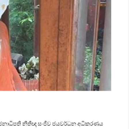
 ජනාධිපති නීතිඥ සංජීව ජයවර්ධන අධිකරණය