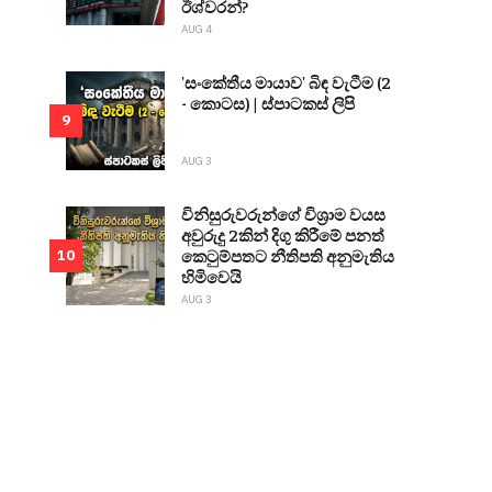
ඊශ්වරන්?
AUG 4
'සංකේතීය මායාව' බිඳ වැටීම (2
- කොටස) | ස්පාටකස් ලිපි
9
AUG 3
විනිසුරුවරුන්ගේ විශ්‍රාම වයස
අවුරුදු 2කින් දිගු කිරීමේ පනත්
කෙටුම්පතට නීතිපති අනුමැතිය
10
හිමිවෙයි
AUG 3