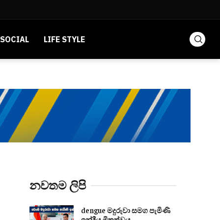
SOCIAL
LIFE STYLE
නවතම ලිපි
dengue මදුරුවා සමග පැමිණි
ඉන්දීය මිත්‍රත්වය