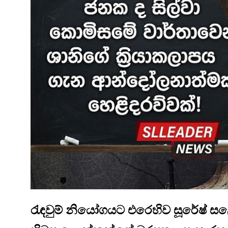
රැඳවුම් නියෝගයට එරෙහිව සූරේෂ් සලේ