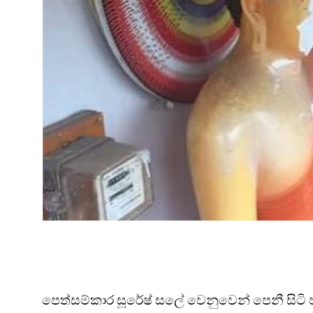
පෙත්සම්කාර සූරේෂ් සලේ වෙනුවෙන් පෙනී සිටි