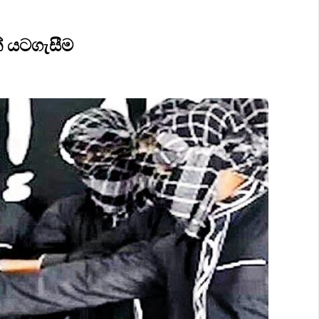
් යටගැසීම