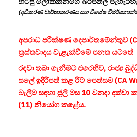
හිටපු ලොක්කන්ගේ බරපතල පැහැරහැර
(අධිකරණ වාර්තාකරණය සහ විශේෂ විමර්ශනාත්
අපරාධ පරීක්ෂණ දෙපාර්තමේන්තුව (CI
ත්‍රස්තවාදය වැළැක්වීමේ පනත යටතේ
රඳවා තබා ගැනීමට එරෙහිව, රාජ්‍ය බුද්
සලේ ඉදිරිපත් කළ රිට් පෙත්සම (CA W
බැලීම සඳහා ජූලි මස 10 වනදා දක්වා
(11) නියෝග කළේය.