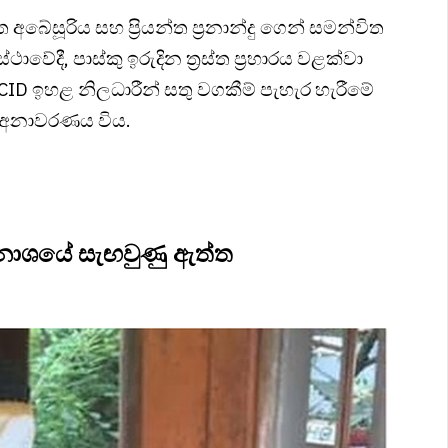
ේසූරිය සහ ප්‍රියන්ත ප්‍රනාන්දු ගෙන් සමන්විත
ාවේදී, පාස්කු ඉරුදින ත්‍රස්ත ප්‍රහාරය වළක්වා
 ඉහළ නිලධාරීන් සතු වගකීම් පැහැර හැරීමේ
 අනාවරණය විය.
විනාශයේ සැඟවුණු ඇත්ත