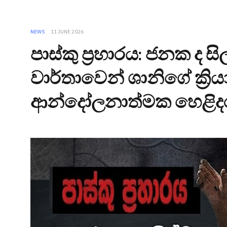
NEWS
11 JUNE 2026
පාස්කු ප්‍රහාරය: ජනක ද 
වාර්තාවෙන් ශානිගේ ක්‍ර
ආන්දෝලනාත්මක හෙළිදර