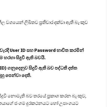
වශයෙන් ලිඛිතව ප්‍රතිචාර දක්වා ඇති බැංකුව
ැරදි User ID සහ Password භාවිත කරමින්
 හරහා සිදුවී ඇති බවයි.
D) ගනුදෙනුව සිදුවී ඇති බව පද්ධති දත්ත
හු පෙන්වා දෙති.
ිදුවී නොමැති බව තරයේ ප්‍රකාශ කරන බැංකුව,
භෝගිකයාගේ ජංගම දුරකථනයට හෝ උපාංගයට