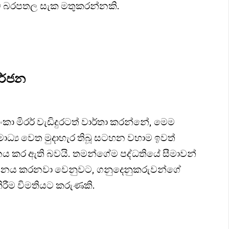
ඳව බරපතල සැක මතුකරන්නකි.
තර්ජන
 ලංකා මිරර් වැඩිදුරටත් වාර්තා කරන්නේ, මෙම
ාධ්‍ය වෙත මුදාහැර තිබූ සටහන වහාම ඉවත්
නය කර ඇති බවයි. තමන්ගේම පද්ධතියේ සීමාවන්
ර්ශනය කරනවා වෙනුවට, ගනුදෙනුකරුවන්ගේ
ිරීම විමතියට කරුණකි.