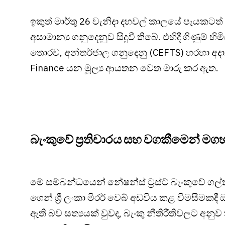
ඉකුත් මාර්තු 26 වැනිදා දහවල් කාලයේ පැයකටත
අසාමාන්‍ය ගනුදෙනුව සිදුවී තිබේ. එහිදී ගිණුම්
තොරව, අන්තර්ජාල ගනුදෙනු (CEFTS) හරහා අදා
Finance යන මූල්‍ය ආයතන වෙත මාරු කර ඇත.
බැංකුවේ ප්‍රතිචාරය සහ වගකීමෙන් මග
මේ සම්බන්ධයෙන් නේෂන්ස් ට්‍රස්ට් බැංකුවේ ගල
ගෙන් ශ්‍රී ලංකා මිරර් වෙබ් අඩවිය කළ විමසීමකදී
ඇති බව සත්‍යයක් වුවද, බැංකු නීතිරීතිවලට අන