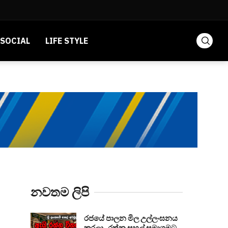
SOCIAL
LIFE STYLE
නවතම ලිපි
රජයේ පාලන මිල උල්ලංඝනය
කරලා.. රත්න සහල් සමාගමට