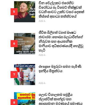
චීන වේල්ලකට එරෙහිව
විරෝධය පෑ ටිබෙට් භික්ෂුවක්
වධහිංසාවට ලක්ව වසර දෙකක්
5
තිස්සේ අසාධ්‍ය තත්ත්වයේ
AUG 6
ජීවිත බිලිගත් ව්‍යාජ ඖෂධ
ජාවාරම: සෞඛ්‍ය බලධාරීන්ගේ
නිරුවත සහ ආයතනික
6
මාෆියාව අධිකරණයේදී හෙළිවූ
හැටි
AUG 6
dengue මදුරුවා සමග පැමිණි
ඉන්දීය මිත්‍රත්වය
7
AUG 6
ලොව විශාලතම සමුද්‍රීය
ප්ලාස්ටික් කාන්දුව සහ
8
අදෘශ්‍යමාන මරණයේ ප්‍රමාණය