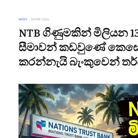
NEWS
06 MAY 2026
NTB ගිණුමකින් මිලියන 13
සීමාවන් කඩවුණේ කෙසේ
කරන්නැයි බැංකුවෙන් තර