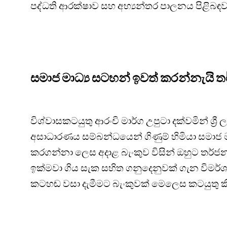
පද්ධති ආරක්ෂාව සහ අභ්‍යන්තර පාලනය පිළිබ
සමාජ මාධ්‍ය සටහන් ඉවත් කරන්නැයි 
විශ්වාසකටයුතු ආරංචි මාර්ග උපුටා දක්වමින් ශ්‍රී
අසාධාරණය සම්බන්ධයෙන් ගිණුම් හිමියා සමාජ ම
කරගන්නා ලෙස අදාළ බැංකුව විසින් ඔහුට තර්ජ
ඉක්මවා ගිය සැක සහිත ගනුදෙනුවක් ගැන විම
කටහඬ වසා දැමීමට බැංකුවක් මෙලෙස කටයුතු ක