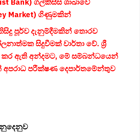
rust Bank) ගල්කිස්ස ශාඛාවේ
ey Market) ගිණුමකින්
සිදු පූර්ව දැනුම්දීමකින් තොරව
ත්මක සිදුවීමක් වාර්තා වේ. ශ්‍රී
්තා කර ඇති අන්දමට, මේ සම්බන්ධයෙන්
ිටත් අපරාධ පරීක්ෂණ දෙපාර්තමේන්තුව
ගනුදෙනුව