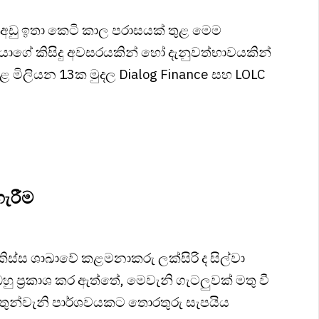
් අඩු ඉතා කෙටි කාල පරාසයක් තුළ මෙම
 හිමියාගේ කිසිදු අවසරයකින් හෝ දැනුවත්භාවයකින්
ළ මිලියන 13ක මුදල Dialog Finance සහ LOLC
හැරීම
්කිස්ස ශාඛාවේ කළමනාකරු ලක්සිරි ද සිල්වා
 ඔහු ප්‍රකාශ කර ඇත්තේ, මෙවැනි ගැටලුවක් මතු වී
ුව තුන්වැනි පාර්ශවයකට තොරතුරු සැපයිය