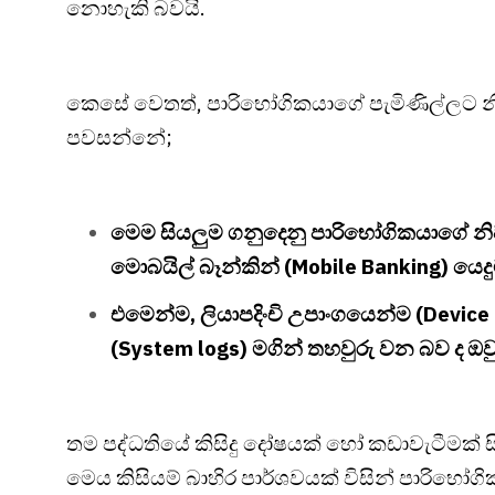
නොහැකි බවයි.
කෙසේ වෙතත්, පාරිභෝගිකයාගේ පැමිණිල්ලට නිල 
පවසන්නේ;
මෙම සියලුම ගනුදෙනු පාරිභෝගිකයාගේ නිව
මොබයිල් බෑන්කින් (Mobile Banking) යෙදුම
එමෙන්ම, ලියාපදිංචි උපාංගයෙන්ම (Device I
(System logs) මගින් තහවුරු වන බව ද ඔවු
තම පද්ධතියේ කිසිදු දෝෂයක් හෝ කඩාවැටීමක් ස
මෙය කිසියම් බාහිර පාර්ශවයක් විසින් පාරි