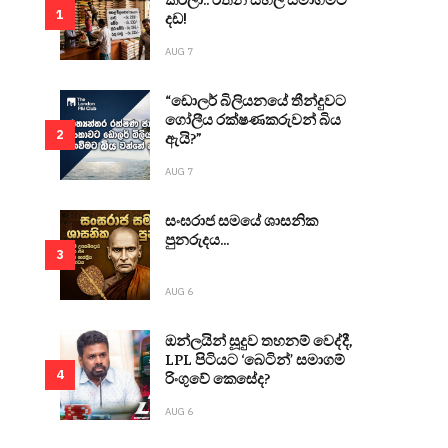
1
දඩ!
AUG 7
“ඩොලර් බිලියනයේ තීන්දුවට
ගෝලීය රක්ෂණකරුවන් බිය
2
ඇයි?”
AUG 7
සංඝරාජ සමයේ ශාසනික
පුනරුදය...
3
AUG 6
ඔන්ලයින් සූදුව තහනම් වෙද්දී,
LPL පිටියට ‘බෙටින්’ සමාගම්
4
රිංගුවේ කෙසේද?
AUG 6