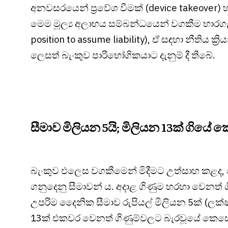
අනවසරයෙන් ප්‍රවේශ වීමක් (device takeover) 
මෙම මූල්‍ය අලාභය සම්බන්ධයෙන් වගකීම භාරගැ
position to assume liability), ඒ සඳහා නීතිය
ලෙසත් බැංකුව පාරිභෝගිකයාට දැනුම් දී තිබේ.
සීමාව මිලියන 5යි; මිලියන 13ක් ගිය
බැංකුව එලෙස වගකීමෙන් මිදීමට උත්සාහ කළද
ගනුදෙනු සීමාවන්‍ ය. අදාළ ගිණුම හරහා වෙනත් 
උපරිම දෛනික සීමාව රුපියල් මිලියන 5ක් (ලක්ෂ 
13ක් එකවර වෙනත් ගිණුම්වලට බැරවූයේ කෙසේද ය