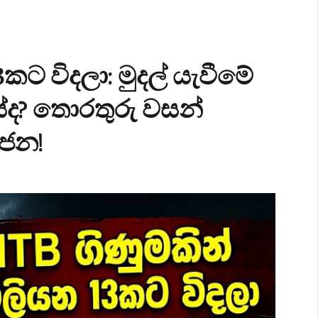
කට විදලා: මුදල් යැවීමේ
ද? තොරතුරු වසන්
්ජන!