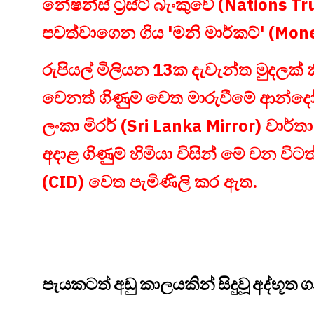
නේෂන්ස් ට්‍රස්ට් බැංකුවේ (Nations T
පවත්වාගෙන ගිය 'මනි මාර්කට්' (Mon
රුපියල් මිලියන 13ක දැවැන්ත මුදලක් කි
වෙනත් ගිණුම් වෙත මාරුවීමේ ආන්දෝලනා
ලංකා මිරර් (Sri Lanka Mirror) වාර
අදාළ ගිණුම් හිමියා විසින් මේ වන ව
(CID) වෙත පැමිණිලි කර ඇත.
පැයකටත් අඩු කාලයකින් සිදුවූ අද්භූත 