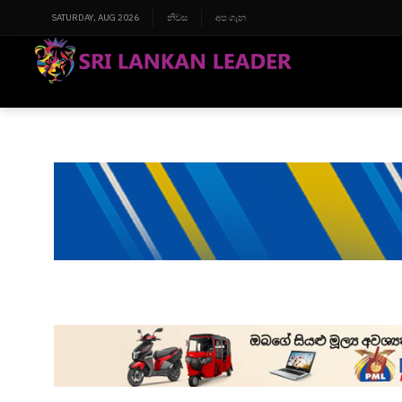
SATURDAY, AUG 2026
නිවස
අප ගැන