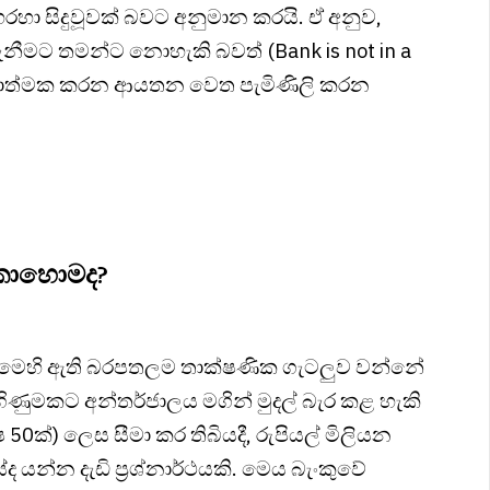
හරහා සිදුවූවක් බවට අනුමාන කරයි. ඒ අනුව,
නීමට තමන්ට නොහැකි බවත් (Bank is not in a
 ක්‍රියාත්මක කරන ආයතන වෙත පැමිණිලි කරන
ේ කොහොමද?
, මෙහි ඇති බරපතලම තාක්ෂණික ගැටලුව වන්නේ
ගිණුමකට අන්තර්ජාලය මගින් මුදල් බැර කළ හැකි
50ක්) ලෙස සීමා කර තිබියදී, රුපියල් මිලියන
න්න දැඩි ප්‍රශ්නාර්ථයකි. මෙය බැංකුවේ