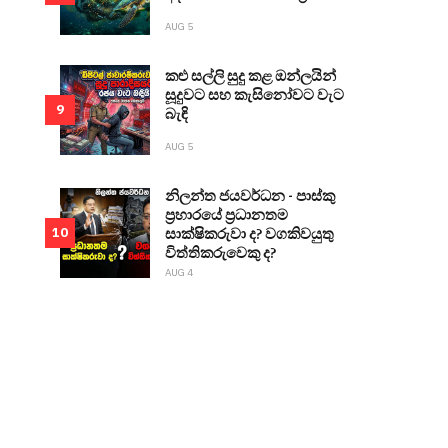
AUG 5
කළු සල්ලි සුදු කළ ඔන්ලයින්
සූදුවට සහ කැසිනෝවට වැට
9
බැඳි
AUG 5
නිලන්ත ජයවර්ධන - පාස්කු
ප්‍රහාරයේ ප්‍රධානතම
සාක්ෂිකරුවා ද? වගකිවයුතු
10
විත්තිකරුවෙකු ද?
AUG 4