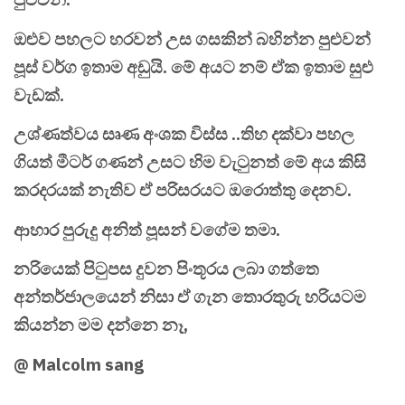
ඔළුව පහලට හරවන් උස ගසකින් බහින්න පුළුවන්
පූස් වර්ග ඉතාම අඩුයි. මේ අයට නම් ඒක ඉතාම සුළු
වැඩක්.
උශ්ණත්වය සෘණ අංශක විස්ස ..තිහ දක්වා පහල
ගියත් මීටර් ගණන් උසට හිම වැටුනත් මේ අය කිසි
කරදරයක් නැතිව ඒ පරිසරයට ඔරොත්තු දෙනව.
ආහාර පුරුදු අනිත් පූසන් වගේම තමා.
නරියෙක් පිටුපස දුවන පිංතූරය ලබා ගත්තෙ
අන්තර්ජාලයෙන් නිසා ඒ ගැන තොරතුරු හරියටම
කියන්න මම දන්නෙ නෑ,
@ Malcolm sang