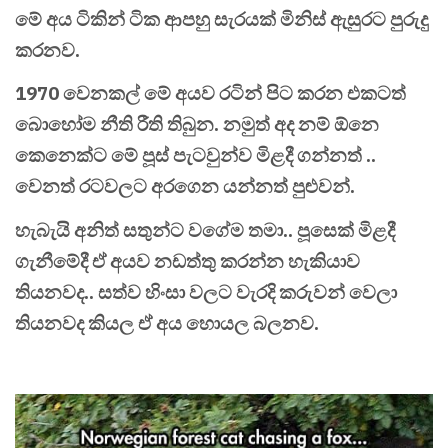
මේ අය ටිකින් ටික ආපහු සැරයක් මිනිස් ඇසුරට පුරුදු
කරනව.
1970 වෙනකල් මේ අයව රටින් පිට කරන එකටත්
බොහෝම නීති රීති තිබුන. නමුත් අද නම් ඕනෙ
කෙනෙක්ට මේ පූස් පැටවුන්ව මිළදී ගන්නත් ..
වෙනත් රටවලට අරගෙන යන්නත් පුළුවන්.
හැබැයි අනිත් සතුන්ට වගේම තමා.. පූසෙක් මිළදී
ගැනීමේදී ඒ අයව නඩත්තු කරන්න හැකියාව
තියනවද.. සත්ව හිංසා වලට වැරදි කරුවන් වෙලා
තියනවද කියල ඒ අය හොයල බලනව.