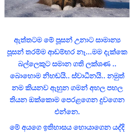
ඇත්තටම මේ පූසන් උනාට සාමාන්‍ය
පූසන් තරම්ම ආඩම්භර නෑ...මම දැක්කෙ
බල්ලෙකුට සමාන ගති ලක්ශණ ..
බොහොම නිහඬයි.. ස්වාධීනයි.. නමුත්
නම කියනව ඇහුන ගමන් අහල පහල
තියන ඔක්කොම පෙරළගෙන දුවගෙන
එන්නෙ.
මේ අයගෙ ඉතිහාසය හොයාගෙන යද්දි