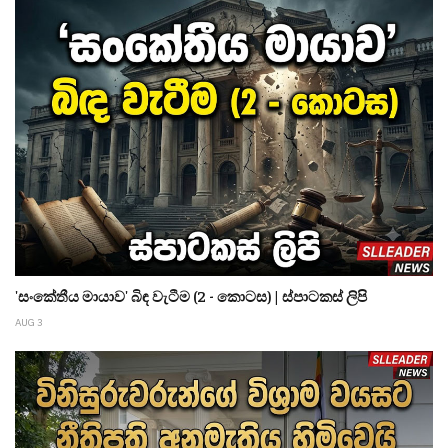
'සංකේතීය මායාව' බිඳ වැටීම (2 - කොටස) | ස්පාටකස් ලිපි
AUG 3