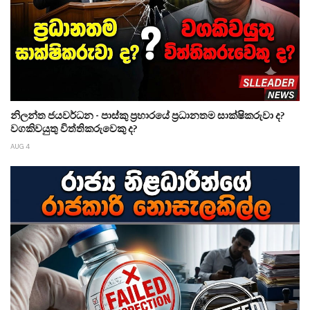
නිලන්ත ජයවර්ධන - පාස්කු ප්‍රහාරයේ ප්‍රධානතම සාක්ෂිකරුවා ද?
වගකිවයුතු විත්තිකරුවෙකු ද?
AUG 4