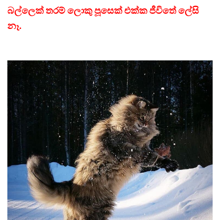
බල්ලෙක් තරම් ලොකු පූසෙක් එක්ක ජීවිතේ ලේසි
නෑ.