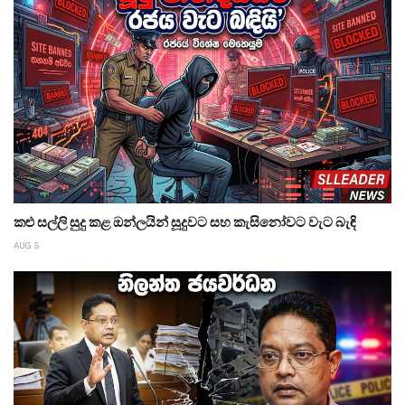
කළු සල්ලි සුදු කළ ඔන්ලයින් සූදුවට සහ කැසිනෝවට වැට බැඳි
AUG 5