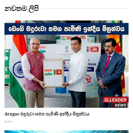
නවතම ලිපි
dengue මදුරුවා සමග පැමිණි ඉන්දීය මිත්‍රත්වය
AUG 6