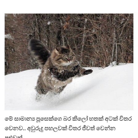
මේ සාමාන්‍ය පූසෙක්ගෙ බර කිලෝ හතක් අටක් විතර
වෙනව.. අවුරුදු පහලවක් විතර ජීවත් වෙන්න
පුළුවන්.