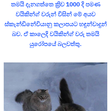
තමයි දැනගත්තෙ ක්‍රිව 1000 දි පමණ
වයිකින්ග් වරුන් විසින් මේ අයව
ස්කැන්ඩිනේවියානු කලාපයට හඳුන්වාදුන්
බව. ඒ කාලෙදි වයිකින්ග් වරු තමයි
යුරෝපයේ බලවත්තු.