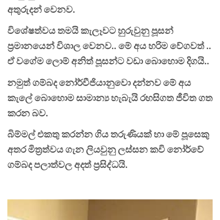
අතුරුදන් වෙනව.
විශේෂත්වය තමයි කැලෑවට හුරුවුනු පූසන්
ප්‍රමානයෙන් විශාල වෙනව.. මේ අය හරිම වේගවත් ..
ඒ වගේම ලොම් අනිත් පූසන්ට වඩා බොහොම දිගයි..
නමුත් ගම්බද නෝර්වීජියානුවො දන්නව මේ අය
කැලේ බොහොම සාමාන්‍ය හැබැයි රහසිගත ජීවිත ගත
කරන බව.
බිම්මල් එකතු කරන්න ගිය තරුණියක් හා මේ පූසෙකු
අතර මිත්‍රත්වය ගැන ලියවුනු ලස්සන කවි නෝර්වේ
ගම්බද පලාත්වල අදත් ප්‍රසිද්ධයි.