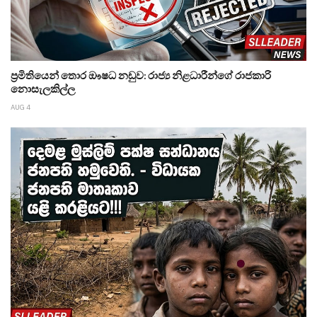
ප්‍රමිතියෙන් තොර ඖෂධ නඩුව: රාජ්‍ය නිළධාරීන්ගේ රාජකාරි
නොසැලකිල්ල
AUG 4