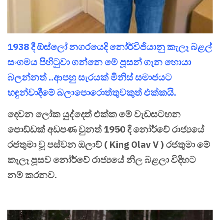
1938 දී ඕස්ලෝ නගරයෙදි නෝර්විජියානු කැලෑ බළල්
සංගමය පිහිටුවා ගන්නෙ මේ පූසන් ගැන හොයා
බලන්නත් ..ආපහු සැරයක් මිනිස් සමාජයට
හඳුන්වාදීමේ බලාපොරොත්තුවකුත් එක්කයි.
දෙවන ලෝක යුද්දෙත් එක්ක මේ වැඩසටහන
පොඩ්ඩක් අඩපණ වුනත් 1950 දී නෝර්වේ රාජ්‍යයේ
රජතුමා වූ පස්වන ඔලාව් ( King Olav V ) රජතුමා මේ
කැලෑ පූසව නෝර්වේ රාජ්‍යයේ නිල බළලා විදිහට
නම් කරනව.