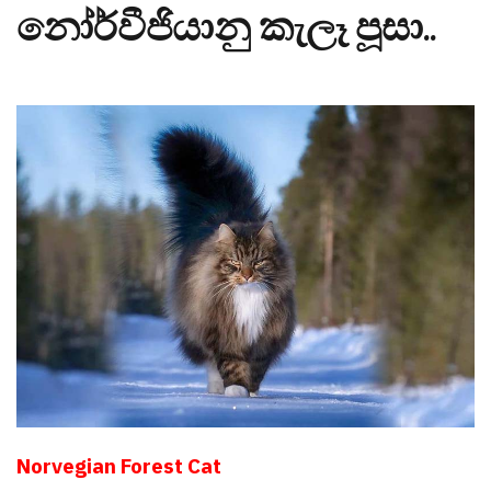
නෝර්වීජියානු කැලෑ පූසා..
Norvegian Forest Cat