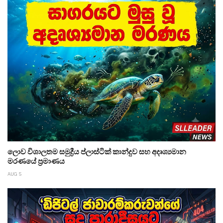
ලොව විශාලතම සමුද්‍රීය ප්ලාස්ටික් කාන්දුව සහ අදෘශ්‍යමාන
මරණයේ ප්‍රමාණය
AUG 5