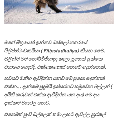
මගේ මිත්‍රයෙක් ඉන්නව ඕස්ලෝ නගරයේ
ෆිලිප්ස්ටාඩ්කයියා ( Filipstadkaiiya) කියන ගමේ.
මුලින්ම මම නෝර්වීජියානු කැලෑ පූසෙක් දැක්කෙ
එයාගෙ ගෙදරදි. එක්කෙනෙක් නෙවේ දෙන්නෙක්.
හවසට මිනිහ ඇවිදින්න යනව මේ පූසො දෙන්නත්
එක්ක... දැක්කම පුදුමයි ඉස්සරහට හමුවෙන බල්ලන් (
අයිති කරුවන් එක්ක ඇවිදින්න යන අය) මේ අය
දැක්කම මගෑරල යනව.
එහෙමත් පුංචි බල්ලෙක් තමා ලඟට ඇවිල්ල හුරතල්