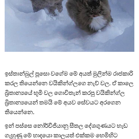
ඉස්තාන්බුල් පූසො වගේම මේ අයත් මුලින්ම රාජකාරි
කරල තියෙන්නෙ වයිකින්ග්ලගෙ නැව් වල. ඒ කාලෙ
බ්‍රිතාන්‍යයේ භූමි වල ගොවිතැන් කරපු වයිකින්ග්ල
බ්‍රිතාන්‍යයෙන් තමයි මේ අයව සේවයට අරගෙන
තියෙන්නෙ.
ඉන් පස්සෙ නෝර්වීජියානු සීතල දේශගුණයට හැඩ
ගැහුණු මේ හාදයො කාලයත් එක්කම හෙමිහිට