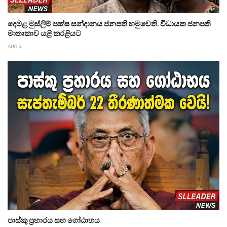
දෙමළ මුස්ලිම් පක්ෂ සන්දානය ජනපති හමුවෙති. විධායක ජනපති
මාතෘකාව යළි කරළියට
AUG 4
පාස්කු ප්‍රහාරය සහ ගෝඨාභය