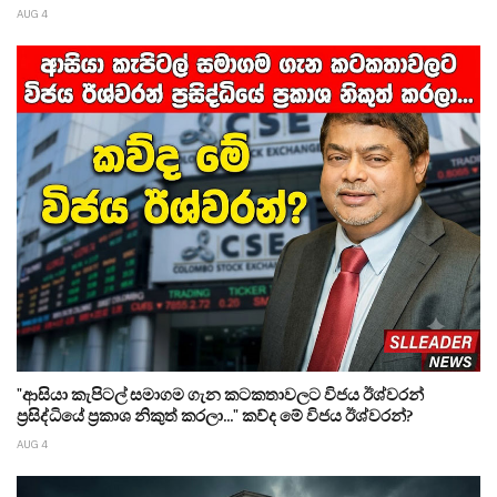
AUG 4
"ආසියා කැපිටල් සමාගම ගැන කටකතාවලට විජය ඊශ්වරන්
ප්‍රසිද්ධියේ ප්‍රකාශ නිකුත් කරලා..." කව්ද මේ විජය ඊශ්වරන්?
AUG 4