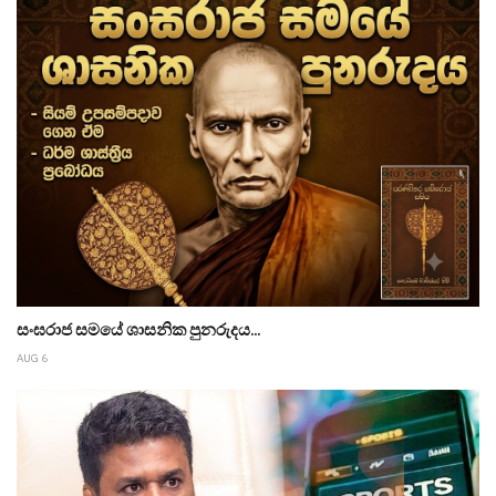
සංඝරාජ සමයේ ශාසනික පුනරුදය...
AUG 6