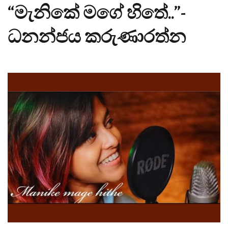
“මැනිකේ මගේ හිතේ..”-
ධනන්ජය කරුණාරත්න