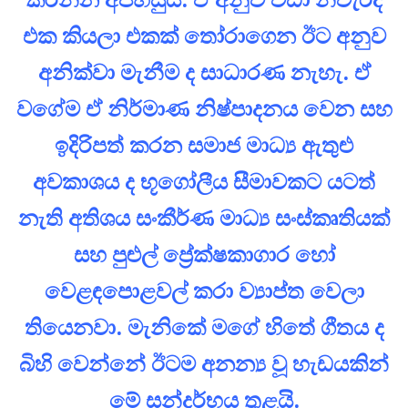
එක කියලා එකක් තෝරාගෙන ඊට අනුව
අනික්වා මැනීම ද සාධාරණ නැහැ. ඒ
වගේම ඒ නිර්මාණ නිෂ්පාදනය වෙන සහ
ඉදිරිපත් කරන සමාජ මාධ්‍ය ඇතුළු
අවකාශය ද භූගෝලීය සීමාවකට යටත්
නැති අතිශය සංකීර්ණ මාධ්‍ය සංස්කෘතියක්
සහ පුළුල් ප්‍රේක්ෂකාගාර හෝ
වෙළඳපොළවල් කරා ව්‍යාප්ත වෙලා
තියෙනවා. මැනිකේ මගේ හිතේ ගීතය ද
බිහි වෙන්නේ ඊටම අනන්‍ය වූ හැඩයකින්
මේ සන්දර්භය තුළයි.