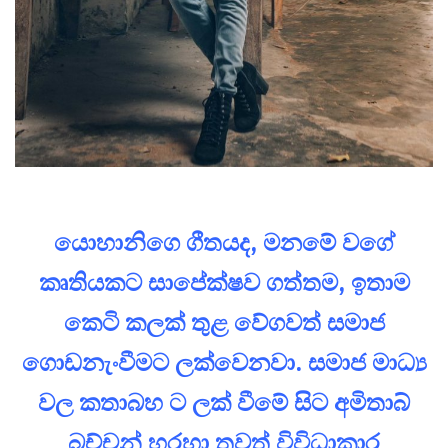
යොහානිගෙ ගීතයද, මනමේ වගේ
කෘතියකට සාපේක්ෂව ගත්තම, ඉතාම
කෙටි කලක් තුළ වේගවත් සමාජ
ගොඩනැංවීමට ලක්වෙනවා. සමාජ මාධ්‍ය
වල කතාබහ ට ලක් වීමේ සිට අමිතාබ්
බච්චන් හරහා තවත් විවිධාකාර