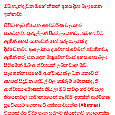
ඔබ හැන්දෑවක ඔහේ නිකන් අහස දිහා බලාගෙන
ඉන්නවා.
විවිධ හැඩ තියෙන වෛවර්ණ වළාකුළු
පාවෙනවා.කුරුල්ලන් පියඹලා යනවා .සමහර විට
ඈතින් අහස් යානාවක් හෝ සරුංගලයක් ද
දිස්වෙනවා. ආලෝකය ද වෙනස් වෙමින් පවතිනවා,
ඈතින් තරු එක දෙක මතුවෙනවා.ඒ අහස දෙස බලා
සිටීමෙන් ඔබ ආශ්වාදයක් ලබනවාද? ඔව්,
සෑහෙන්න! එහෙම ආශ්වාදයක් ලබන කොට ඒ
අහසේ සිදුවන දේවල් වල තේරුම මොකක්ද ,ඒ
ආශ්වාදය මොකක්ද කියලා ඔබ කවදා හරි විමසලා
තියෙනවද? සාමාන්‍යයෙන් නෑ!මම ඉහතින් ආරම්භක
ප්‍රවේශයට ගෙනාවේ අතිශය වියුක්ත (Abstrac)
චිත්‍රයක් රස විදීම ගැන සරලව කියන්නට යොදාගත්ත