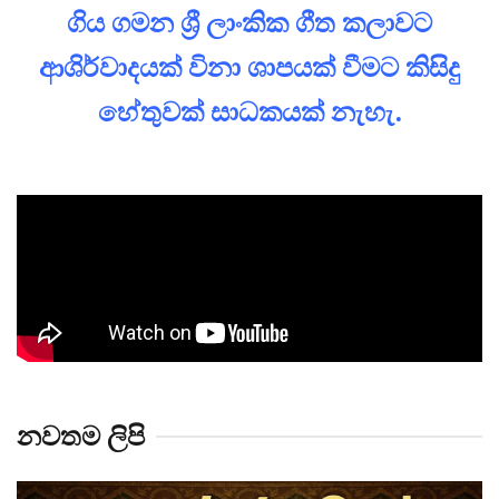
ගිය ගමන ශ්‍රී ලාංකික ගීත කලාවට
ආශිර්වාදයක් විනා ශාපයක් වීමට කිසිදු
හේතුවක් සාධකයක් නැහැ.
නවතම ලිපි