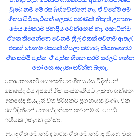
වුණා නම් මේ රස බිහිවෙන්නේ නෑ. ඒ වගේම මේ
ගීතය සීඩී තැටියක් ලෙසට පමණක් නිකුත් උනානං
මෙය මෙතරම් ජනප්‍රිය වෙන්නෙත් නෑ. කොටින්ම
ඒකෙ තියෙන්නෙ වෙනම ත්‍රිල් එකක් වෙනම ආතල්
එකක් වෙනම රසයක් කියලා සමහරු කියනකොට
ඒක තමයි ඇත්ත. ඒ ඇත්ත හිතන තරම් සරලව ගන්න
හෝ නොසලකා හරින්න බැහැ.
කොහොමහරි යොහානිගෙ ගීතය රස විදින්නේ
කෙසේද එය අපගේ ගීත සංස්කෘතියට උකහා ගන්නේ
කෙසේද කියලත් වත් පිරිසකට ප්‍රශ්නයක් වුණා. එක
රසවිඳින්නේ කෙසේද කියන කර නම් මං පොඩි
ඉඟියක් ඉහළින් දුන්නා.
හොඳ ගීත මොනවද නරක ගීත මොනවාද කියන එක