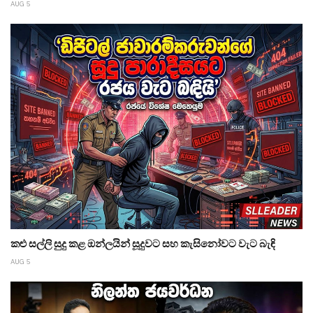
AUG 5
කළු සල්ලි සුදු කළ ඔන්ලයින් සූදුවට සහ කැසිනෝවට වැට බැඳි
AUG 5