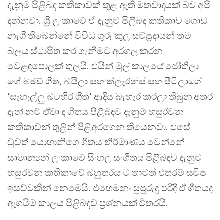
දැනුම පිළිබඳ කතිකාවක් තුළ ඇති මතවාදයක් බව අපි
දන්නවා. ශ්‍රී ලංකාවේ ඒ දැනුම පිලිබද කතිකාව ගොඩ
නැගී තිබෙන්නේ විවිධ ගුරු කුල සම්ප්‍රදායන් තම
බලය ස්ථාපිත කර ගැනීමට අරගල කරන
වෙළඳපොලක් තුලයි. එයින් මුල් කාලයේ ජෝතිලා
ගේ බජව් ගීත, බයිලා සහ ක්ලැරන්ස් සහ සීටීලාගේ
'සැහැල්ලු බටහිර ගීත' ආදිය බැහැර කරලා තිබුන අතර
දැන් නම් ඒවා ද ගීතය පිළිබඳව දැනුම හසුරවන
කතිකාවන් තුළින් පිළිඅරගෙන තියෙනවා. එසේ
වුවත් යොහානිගෙ ගීතය නිර්මාණය වෙන්නේ
සාමාන්‍යන් ලංකාවේ සිංහල සංගීතය පිළිබඳව දැනුම
හසුරවන කතිකාවේ බහුතරය ට තාමත් එතරම් සමීප
ඉසව්වකින් නෙමෙයි. එහෙමනං සුපුරුදු පරිදි ඒ ගීතයද
ඇගයීම කාලය පිළිබඳව ප්‍රශ්නයක් විතරයි.