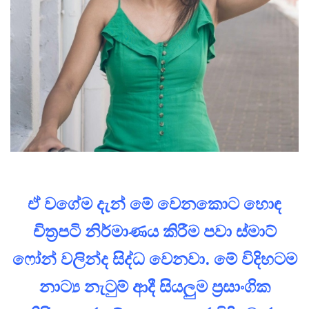
ඒ වගේම දැන් මේ වෙනකොට හොඳ
චිත්‍රපටි නිර්මාණය කිරීම පවා ස්මාට්
ෆෝන් වලින්ද සිද්ධ වෙනවා. මේ විදිහටම
නාට්‍ය නැටුම් ආදී සියලුම ප්‍රසාංගික