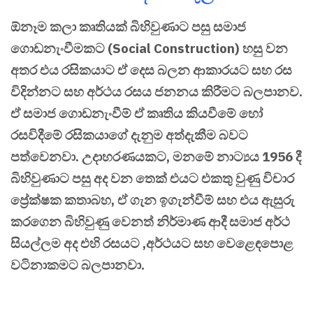
ඕනෑම කලා කෘතියක් බිහිවුණාට පසු සමාජ
ගොඩනැංවීමකට (Social Construction) හසු වන
අතර එය රසිකයාට ඒ දෙස බලන ආකාරයට සහ රස
විදින්නට සහ අර්ථය රසය ජනනය කිරීමට බලපානව.
ඒ සමාජ ගොඩනැංවීම් ඒ කෘතිය කියවීමේ හෝ
රසවිදීමේ රසිකයාගේ දැනුම අත්දැකීම බවට
පත්වෙනවා. උදාහරණයකට, මනමේ නාට්‍යය 1956 දී
බිහිවුණාට පසු අද වන තෙක් එයට එකතු වුණු විචාර
ප්‍රේක්ෂක කතාබහ, ඒ ගැන ඉගැන්වීම් සහ එය ඇසුරු
කරගෙන බිහිවුණු වෙනත් නිර්මාණ ආදී සමාජ අර්ථ
සියල්ලම අද එහි රසයට ,අර්ථයට සහ වෙළෙඳපොළ
වටිනාකමට බලපානවා.