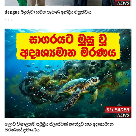
dengue මදුරුවා සමග පැමිණි ඉන්දීය මිත්‍රත්වය
AUG 6
ලොව විශාලතම සමුද්‍රීය ප්ලාස්ටික් කාන්දුව සහ අදෘශ්‍යමාන
මරණයේ ප්‍රමාණය