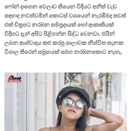
ෆෝන් දාගෙන වෙලාව තියෙන විදියට අනිත් වැඩ
සඳහාද නවත්වමින් කොටස් වශයෙන් නැරඹීමද තවත්
එක් චිත්‍රපට නරඹන සම්ප්‍රදායක් හෝ ආකෘතියක්
විදිහට දැන් අපිට පිළිගන්න සිද්ධ වෙනවා. එයින්
ලබන ආශ්වාදය කළු කරපු ශාලාවක නිශ්චිත තැනක
විශාල තිරෙන් සමූහයක් සමග නරඹනකොට නැහැ.