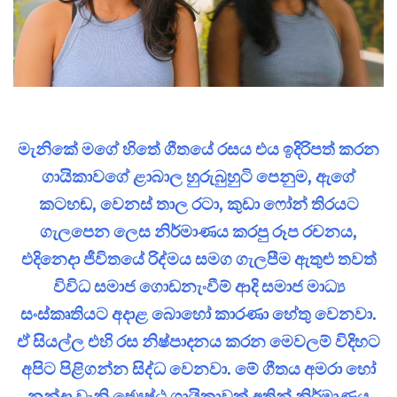
මැනිකේ මගේ හිතේ ගීතයේ රසය එය ඉදිරිපත් කරන
ගායිකාවගේ ළාබාල හුරුබුහුටි පෙනුම, ඇගේ
කටහඬ, වෙනස් තාල රටා, කුඩා ෆෝන් තිරයට
ගැලපෙන ලෙස නිර්මාණය කරපු රූප රචනය,
එදිනෙදා ජීවිතයේ රිද්මය සමග ගැලපීම ඇතුළු තවත්
විවිධ සමාජ ගොඩනැංවීම් ආදි සමාජ මාධ්‍ය
සංස්කෘතියට අදාළ බොහෝ කාරණා හේතු වෙනවා.
ඒ සියල්ල එහි රස නිෂ්පාදනය කරන මෙවලම් විදිහට
අපිට පිළිගන්න සිද්ධ වෙනවා. මේ ගීතය අමරා හෝ
නන්දා වැනි ජ්‍යෙෂ්ඨ ගායිකාවක් අතින් නිර්මාණය