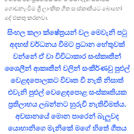
ගොඩනැංවීම ශ්‍රී ලාංකික ගීත සංස්කෘතියට බොහෝ
දේ එකතු කරනවා.
සිංහල කලා ක්ෂේත්‍රයන් වල මෙවැනි පටු
අදහස් වර්ධනය වීමට ප්‍රධාන හේතුවක්
වන්නේ ඒ වා විවිධාකාර සංස්කෘතීන්
ශෛලීන් ආකෘතීන් වලින් සංකීර්ණවු පුළුල්
වෙළඳපොලකට විවෘත වී නැති නිසාත්
එවැනි පුළුල් වෙළෙඳපොළ සංස්කෘතියක
ප්‍රතිලාභය ලබන්නට හුරුවී නැතිවීමත්ය.
අවසානයේ මොන පාරෙන් බැලුවද
යොහානිගෙ මැනිකේ මගේ හිතේ ගීතය