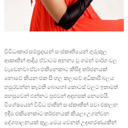
විවිධාකාර සම්ප්‍රදායන් සංස්කෘතියෙන් ගුරුකුල
ආකෘතීන් ආදිය ඒවාටම අනන්‍ය වූ ගමන් මාර්ග වල
වැඩෙනවා ඒවා එකිනෙකාට කිසිදු තර්ජනයක්
නොවේ කියන එක සිංහල කලාවේ අධිකාරී බලය
හසුරවන්න කැමති බොහෝ කොටස් වලට ඉතාමත්
පහසුවෙන් එන්නට පුළුවන් අදහසක් නෙමෙයි.
විශේෂයෙන් විවිධ ජාතීන් සංස්කෘතීන් පවා එකලඟ
ඉදීම එකිනෙකාට තර්ජනයක් කියලා උගන්වන
දේශපාලනයක් තුළ.මෙය වෙනත් උදාහරණයකින්