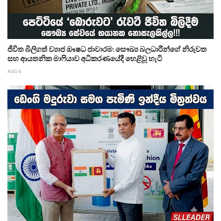
ජීවිත බිලිගත් ව්‍යාජ ඖෂධ ජාවාරම: සෞඛ්‍ය බලධාරීන්ගේ නිරුවත
සහ ආයතනික මාෆියාව අධිකරණයේදී හෙළිවූ හැටි
AUG 6