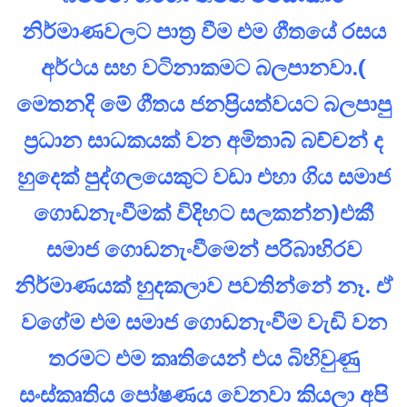
නිර්මාණවලට පාත්‍ර වීම එම ගීතයේ රසය
අර්ථය සහ වටිනාකමට බලපානවා.(
මෙතනදි මේ ගීතය ජනප්‍රියත්වයට බලපාපු
ප්‍රධාන සාධකයක් වන අමිතාබ් බච්චන් ද
හුදෙක් පුද්ගලයෙකුට වඩා එහා ගිය සමාජ
ගොඩනැංවීමක් විදිහට සලකන්න)එකී
සමාජ ගොඩනැංවීමෙන් පරිබාහිරව
නිර්මාණයක් හුදකලාව පවතින්නේ නෑ. ඒ
වගේම එම සමාජ ගොඩනැංවීම වැඩි වන
තරමට එම කෘතියෙන් එය බිහිවුණු
සංස්කෘතිය පෝෂණය වෙනවා කියලා අපි