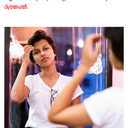
රූපකයක්.