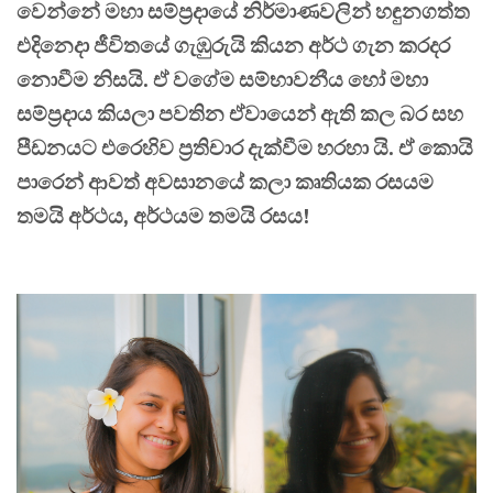
වෙන්නේ මහා සම්ප්‍රදායේ නිර්මාණවලින් හඳුනගත්ත
එදිනෙදා ජීවිතයේ ගැඹුරුයි කියන අර්ථ ගැන කරදර
නොවීම නිසයි. ඒ වගේම සම්භාවනීය හෝ මහා
සම්ප්‍රදාය කියලා පවතින ඒවායෙන් ඇති කල බර සහ
පීඩනයට එරෙහිව ප්‍රතිචාර දැක්වීම හරහා යි. ඒ කොයි
පාරෙන් ආවත් අවසානයේ කලා කෘතියක රසයම
තමයි අර්ථය, අර්ථයම තමයි රසය!