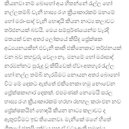
කියනවා නම් බොහෝ අය හිතන්නේ රැල්ල හෝ
නල්ලතම්බි වැනි හාස්‍ය රංග ක්‍රියාකාරකම් මනමේ
හෝ මරා-සාද් වැනි හොඳයි කියන නාට්‍ය කලාවට
තර්ජනයක් බවයි. මෙය සම්පූර්ණයෙන්ම වැරදි
මතයක් වන අතර ලෝකයේ කිසිදු ප්‍රේක්ෂක
අධ්‍යයනයකින් එවැනි කෘති එකිනෙකාට තර්ජනයක්
වන බව තහවුරු වෙලා නෑ. මනමේ හෝ මරාසාද්
නරඹන්නට පුරුදු වූ කිසිවෙක් ඒවා අතහැර රැල්ල
හෝ නල්ල තම්බි නැරඹීමට නොයන අතර බොහෝ
විට මේ දෙකට ඇත්තේ එකිනෙකා හමු නොවෙන
ප්‍රේක්ෂකාගාර දෙකක්. එපමණක් නෙමෙයි සරල
හාස්‍ය රංග ක්‍රියාකාරකම් හරහා රඟහල කරා එන නව
ප්‍රේක්ෂකයින් හොඳයි කියන නාට්‍ය කලාවට ද
ඇතුළුවීමට ඉඩ තියෙනවා. මැනිකේ මගේ හිතේ
ගීතයේ ජනප්‍රියත්වය සහ ඒ වටා ඇති සමාජය