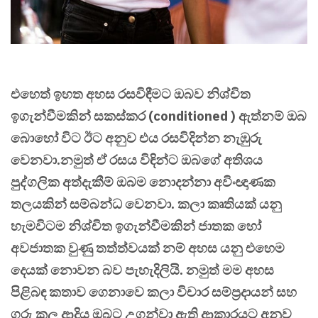
එහෙත් ඉහත අහස රසවිඳීමට ඔබව නිශ්චිත
ඉගැන්වීමකින් සකස්කර (conditioned ) ඇත්නම් ඔබ
බොහෝ විට ඊට අනුව එය රසවිදින්න නැඹුරු
වෙනවා.නමුත් ඒ රසය විඳින්ට ඔබගේ අතිශය
පුද්ගලික අත්දැකීම් ඔබම නොදන්නා අවිංඥාණක
තලයකින් සම්බන්ධ වෙනවා. කලා කෘතියක් යනු
හැමවිටම නිශ්චිත ඉගැන්වීමකින් ජාතක හෝ
අවජාතක වුණු තත්ත්වයක් නම් අහස යනු එහෙම
දෙයක් නොවන බව පැහැදිලියි. නමුත් මම අහස
පිළිබඳ කතාව ගෙනාවෙ කලා විචාර සම්ප්‍රදායන් සහ
ගුරු කුල ආදිය ඔබට උගන්වා ඇති ආකාරයට අනුව