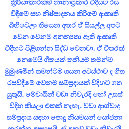
‍ක්‍රිරියාකාරකම් නානාප්‍රකාර විදියට රස
විඳීමේ සහ නිෂ්පාදනය කිරීමේ ආකෘති
බිහිවෙලා තියෙන අතර ඒ සියල්ල අපට
වෙන වෙනම අනන්‍යතා ඇති ආකෘති
විදිහට පිළිගන්න සිද්ධ වෙනවා. ඒ විතරක්
නෙමෙයි ගීතයක් තනියම තමන්ම
මුමුණමින් තමන්ටම ගයන අවස්ථාව ද ගීත
රසවිඳීමේ වෙනම සම්ප්‍රදායක් විදිහට ගත
යුතුයි. මේවායින් වඩා නිවැරදි හෝ උසස්
විදිහ කියලා එකක් නැහැ. වඩා ආශ්වාද
සම්ප්‍රදාය සඳහා පොදු නියමයන් යෝජනා
කරන්න අපහසුයි. ඒ අනුව වඩා නිවැරදි