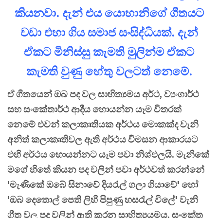
කියනවා. දැන් එය යොහානිගේ ගීතයට
වඩා එහා ගිය සමාජ සංසිද්ධියක්. දැන්
ඒකට මිනිස්සු කැමති මුලින්ම ඒකට
කැමති වුණු හේතු වලටත් නෙමේ.
ඒ ගීතයෙන් ඔබ පද වල සාහිත්‍යමය අර්ථ, ව්‍යංගාර්ථ
සහ සංකේතාර්ථ ආදීය හොයන්න යෑම විතරක්
නෙමේ එවන් කලාකෘතියක අර්ථය මොකක්ද වැනි
අනිත් කලාකෘතිවල ඇති අර්ථය විමසන ආකාරයට
එහි අර්ථය හොයන්නට යෑම පවා නිශ්ඵලයි. මැනිකේ
මගේ හිතේ කියන පද වලින් පවා අර්ථවත් කරන්නේ
'මැණිකේ ඔබේ සිනාවේ දියරැල් ගලා ගියාවේ' හෝ
'ඔබ දෙතොල් පෙති ලිහී පිපුණු හසරැල් විලේ' වැනි
ගීත වල පද වලින් ඇති කරන සාහිත්‍යයමය, සංකේත