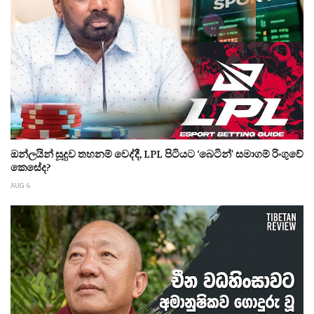
ඔන්ලයින් සූදුව තහනම් වෙද්දී, LPL පිටියට ‘බෙටින්’ සමාගම් රිංගුවේ
කෙසේද?
AUG 6