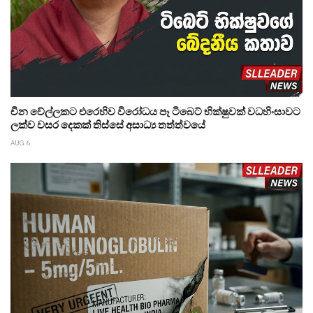
චීන වේල්ලකට එරෙහිව විරෝධය පෑ ටිබෙට් භික්ෂුවක් වධහිංසාවට
ලක්ව වසර දෙකක් තිස්සේ අසාධ්‍ය තත්ත්වයේ
AUG 6