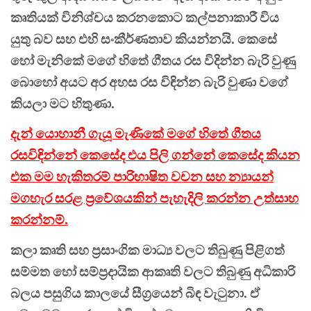
කෘතියක් විනිශ්චය කරනකොට කල්පනාකාරී විය
යුතු බව සහ එහි සංකීර්ණතාව කියන්නයි. කෙසේ
හෝ මැනිකේ මගේ හිතේ ගීතය රස විදින්න බැරි වුණු
බොහෝ අයට අර අහස රස විඳින්න බැරි වුණා වගේ
කියලා මට හිතුණා.
දැන් යොහානී ගැයූ මැණිකේ මගේ හිතේ ගීතය
රසවිඳින්නේ කෙසේද එය පිලි ගන්නේ කෙසේද කියන
එක මම හැකිතරම් පාරිභාෂිත වචන සහ න්‍යායන්
මගහැර සරළ ප්‍රවේශයකින් පැහැදිලි කරන්න උත්සාහ
කරන්නම්.
කලා කෘති සහ ප්‍රසාංගික මාධ්‍ය වලට තිබුණු පිළිගත්
සම්මත හෝ සම්ප්‍රදායික ආකෘති වලට තිබුණු අධිකාරි
බලය පසුගිය කාලයේ සීග්‍රයෙන් බිඳ වැටුනා. ඒ