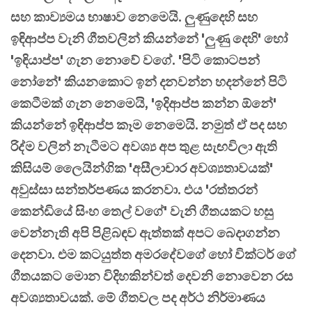
සහ කාව්‍යමය භාෂාව නෙමෙයි. ලුණුදෙහි සහ
ඉඳිආප්ප වැනි ගීතවලින් කියන්නේ 'ලුණු දෙහි' හෝ
'ඉඳියාප්ප' ගැන නොවේ වගේ. 'පිටි කොටපන්
නෝනේ' කියනකොට ඉන් දනවන්න හදන්නේ පිටි
කෙටීමක් ගැන නෙමෙයි, 'ඉදිආප්ප කන්න ඕනේ'
කියන්නේ ඉඳිආප්ප කෑම නෙමෙයි. නමුත් ඒ පද සහ
රිද්ම වලින් නැටීමට අවශ්‍ය අප තුළ සැඟවිලා ඇති
කිසියම් ලෛයින්ගික 'අසීලාචාර අවශ්‍යතාවයක්'
අවුස්සා සන්තර්පණය කරනවා. එය 'රත්තරන්
කෙන්ඩියේ සිංහ තෙල් වගේ' වැනි ගීතයකට හසු
වෙන්නැති අපි පිළිබඳව ඇත්තක් අපට බෙදාගන්න
දෙනවා. එම කටයුත්ත අමරදේවගේ හෝ වික්ටර් ගේ
ගීතයකට මොන විදිහකින්වත් දෙවනි නොවෙන රස
අවශ්‍යතාවයක්. මේ ගීතවල පද අර්ථ නිර්මාණය