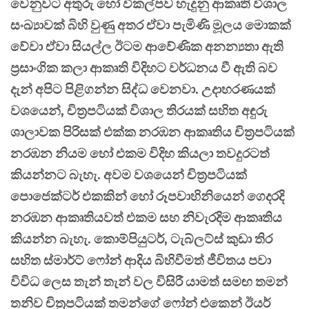
වෙනුවට අතුරු හෝ විකල්පව හැදුනු ආකෘති විශාල
සංඛ්‍යාවක් බිහි වුණු අතර ඒවා පැමිණි මූලය මොකක්
වේවා ඒවා සියල්ල ඊටම ආවේණික අනන්‍යතා ඇති
ප්‍රසාංගික කලා ආකෘති විදිහට වර්ධනය වී ඇති බව
දැන් අපිට පිළිගන්න සිද්ධ වෙනවා. උදාහරණයක්
වශයෙන්, චිත්‍රපටියක් විශාල තිරයක් සහිත අඳුරු
ශාලාවක පිරිසක් එක්ක නරඹන ආකෘතිය චිත්‍රපටියක්
නරඹන නියම හෝ එකම විදිහ කියලා තවදුරටත්
කියන්නට බැහැ. අවම වශයෙන් චිත්‍රපටියක්
පොජෙක්ටර් එකකින් හෝ රූපවාහිනියෙන් ගෙදරදි
නරඹන ආකෘතියවත් එකම සහ නිවැරදිම ආකෘතිය
කියන්න බැහැ. කොම්පියුටර්, ටැබ්ලට්ස් කුඩා තිර
සහිත ස්මාර්ට් ෆෝන් ආදිය බිහිවීමත් ජීවිතය පවා
විවිධ ලෙස තැන් තැන් වල විසිරී යාමත් සමඟ තමන්
තනිව චිත්‍රපටියක් තමන්ගේ ෆෝන් එකෙන් ඊයර්