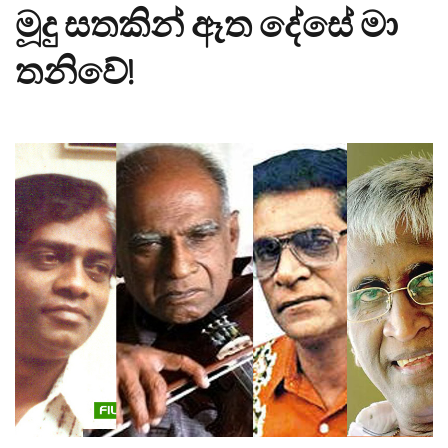
මූදු සතකින් ඈත දේසේ මා
තනිවේ!