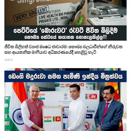
ජීවිත බිලිගත් ව්‍යාජ ඖෂධ ජාවාරම: සෞඛ්‍ය බලධාරීන්ගේ නිරුවත
සහ ආයතනික මාෆියාව අධිකරණයේදී හෙළිවූ හැටි
AUG 6