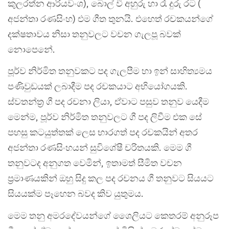
කුලරත්න ආරියවංශ), බොල් වී අහුරු හා රෑ දුරු රට (
අජන්තා රණසිංහ) එම ගීත තුනයි. එහෙත් රචකයන්ගේ
දක්ෂතාවය නිසා තනුවලට වචන ගැලපූ බවක්
නොපෙනේ.
පූර්ව නිර්මිත තනුවකට පද ගැලපීම හා ඉන් සාහිත්‍යමය
පණිවුඩයක් ලබාදීම පද රචකයාට අභියෝගයකි.
ස්වතන්ත්‍ර ගී පද රචනා ලියා, ඒවාට පසුව තනුව යෙදීම
මෙන්ම, පූර්ව නිර්මිත තනුවලට ගී පද ලිවීම එක සේ
පහසු කටයුත්තක් ලෙස භාරගත් පද රචකයින් අතර
අජන්තා රණසිංහයන් සුවිශේෂී චරිතයකි. මෙම ගී
තනුවටද අනුගත වෙමින්, ඉතාමත් සීමිත වචන
ප්‍රමාණයකින් ඔහු සිදු කල පද රචනය ගී තනුවට සියයට
සියයක්ම පෑහෙන බවද කිව යුතුමය.
මෙම තනු අමරදේවයන්ගේ ශෛලියට කෙතරම් අනුරූප