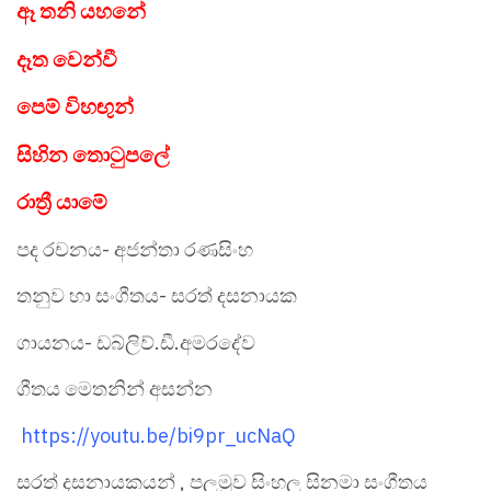
ඈ තනි යහනේ
දෑත වෙන්වී
පෙම් විහඟුන්
සිහින තොටුපලේ
රාත්‍රී යාමේ
පද රචනය- අජන්තා රණසිංහ
තනුව හා සංගීතය- සරත් දසනායක
ගායනය- ඩබ්ලිව්.ඩී.අමරදේව
ගීතය මෙතනින් අසන්න
https://youtu.be/bi9pr_ucNaQ
සරත් දසනායකයන් , පලමුව සිංහල සිනමා සංගීතය