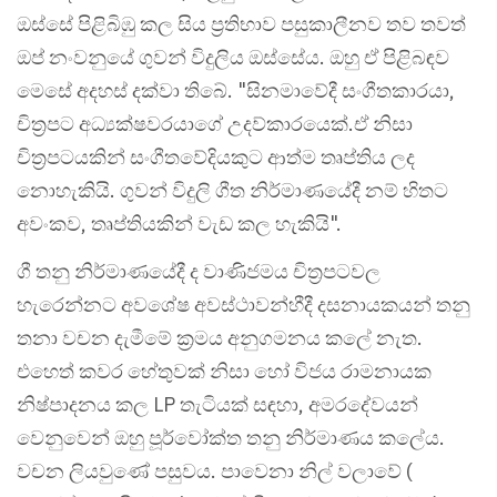
ඔස්සේ පිළිබිඹු කල සිය ප්‍රතිභාව පසුකාලීනව තව තවත්
ඔප් නංවනුයේ ගුවන් විදුලිය ඔස්සේය. ඔහු ඒ පිළිබඳව
මෙසේ අදහස් දක්වා තිබේ. "සිනමාවේදී සංගීතකාරයා,
චිත්‍රපට අධ්‍යක්ෂවරයාගේ උදව්කාරයෙක්.ඒ නිසා
චිත්‍රපටයකින් සංගීතවේදියකුට ආත්ම තෘප්තිය ලද
නොහැකියි. ගුවන් විදුලි ගීත නිර්මාණයේදී නම් හිතට
අවංකව, තෘප්තියකින් වැඩ කල හැකියි".
ගී තනු නිර්මාණයේදී ද වාණිජමය චිත්‍රපටවල
හැරෙන්නට අවශේෂ අවස්ථාවන්හීදී දසනායකයන් තනු
තනා වචන දැමීමේ ක්‍රමය අනුගමනය කලේ නැත.
එහෙත් කවර හේතුවක් නිසා හෝ විජය රාමනායක
නිෂ්පාදනය කල LP තැටියක් සඳහා, අමරදේවයන්
වෙනුවෙන් ඔහු පූර්වෝක්ත තනු නිර්මාණය කලේය.
වචන ලියවුණේ පසුවය. පාවෙනා නිල් වලාවේ (