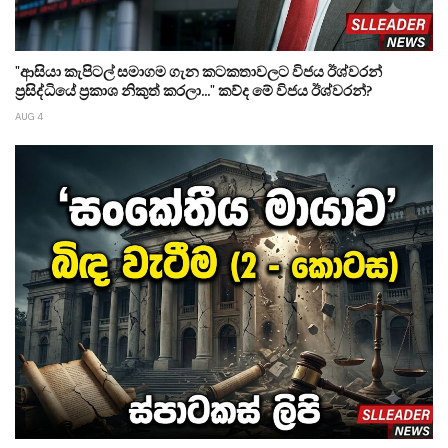
"ආසියා කැපිටල් සමාගම ගැන කටකතාවලට විජය ඊශ්වරන්
ප්‍රසිද්ධියේ ප්‍රකාශ නිකුත් කරලා..." කව්ද මේ විජය ඊශ්වරන්?
AUG 4