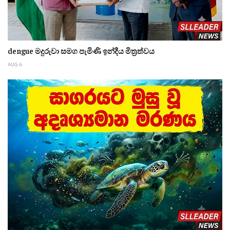
dengue මදුරුවා සමග පැමිණි ඉන්දීය මිත්‍රත්වය
AUG 6