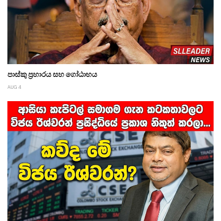
පාස්කු ප්‍රහාරය සහ ගෝඨාභය
AUG 4