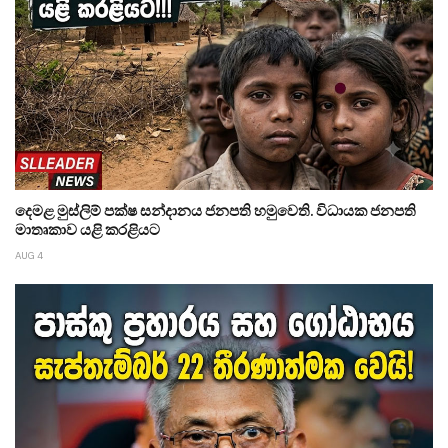
දෙමළ මුස්ලිම් පක්ෂ සන්දානය ජනපති හමුවෙති. විධායක ජනපති
මාතෘකාව යළි කරළියට
AUG 4