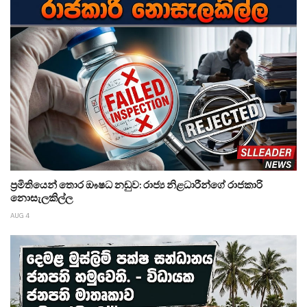
ප්‍රමිතියෙන් තොර ඖෂධ නඩුව: රාජ්‍ය නිළධාරීන්ගේ රාජකාරි
නොසැලකිල්ල
AUG 4