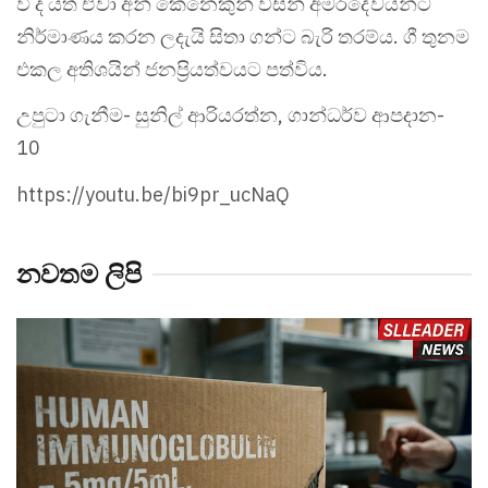
වී ද යත් ඒවා අන් කෙනෙකුන් විසින් අමරදේවයන්ට
නිර්මාණය කරන ලදැයි සිතා ගන්ට බැරි තරම්ය. ගී තුනම
එකල අතිශයින් ජනප්‍රියත්වයට පත්විය.
උපුටා ගැනීම- සුනිල් ආරියරත්න, ගාන්ධර්ව ආපදාන-
10
https://youtu.be/bi9pr_ucNaQ
නවතම ලිපි