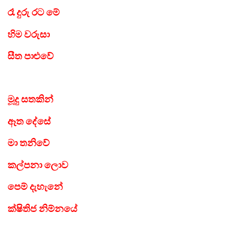
රෑ දුරු රට මේ
හිම වරුසා
සීත පාළුවේ
මූදු සතකින්
ඈත දේසේ
මා තනිවේ
කල්පනා ලොව
පෙම් දැහැනේ
ක්ෂිතිජ නිම්නයේ