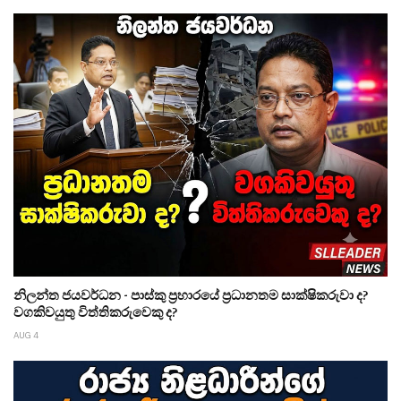
නිලන්ත ජයවර්ධන - පාස්කු ප්‍රහාරයේ ප්‍රධානතම සාක්ෂිකරුවා ද?
වගකිවයුතු විත්තිකරුවෙකු ද?
AUG 4