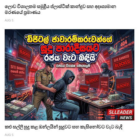
ලොව විශාලතම සමුද්‍රීය ප්ලාස්ටික් කාන්දුව සහ අදෘශ්‍යමාන
මරණයේ ප්‍රමාණය
AUG 5
කළු සල්ලි සුදු කළ ඔන්ලයින් සූදුවට සහ කැසිනෝවට වැට බැඳි
AUG 5