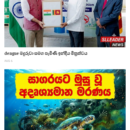
dengue මදුරුවා සමග පැමිණි ඉන්දීය මිත්‍රත්වය
AUG 6