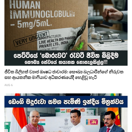
ජීවිත බිලිගත් ව්‍යාජ ඖෂධ ජාවාරම: සෞඛ්‍ය බලධාරීන්ගේ නිරුවත
සහ ආයතනික මාෆියාව අධිකරණයේදී හෙළිවූ හැටි
AUG 6