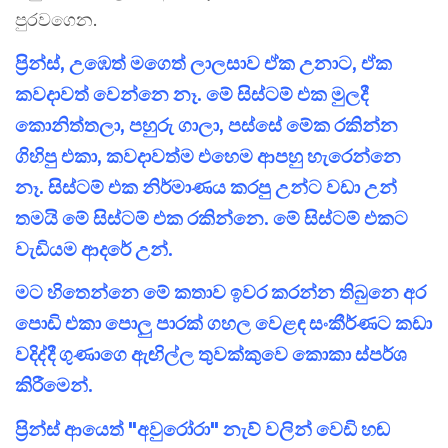
පුරවගෙන.
ප්‍රින්ස්, උඹෙත් මගෙත් ලාලසාව ඒක උනාට, ඒක
කවදාවත් වෙන්නෙ නෑ. මේ සිස්ටම් එක මුලදී
කොනිත්තලා, පහුරු ගාලා, පස්සේ මේක රකින්න
ගිහිපු එකා, කවදාවත්ම එහෙම ආපහු හැරෙන්නෙ
නෑ. සිස්ටම් එක නිර්මාණය කරපු උන්ට වඩා උන්
තමයි මේ සිස්ටම් එක රකින්නෙ. මේ සිස්ටම් එකට
වැඩියම ආදරේ උන්.
මට හිතෙන්නෙ මේ කතාව ඉවර කරන්න තිබුනෙ අර
පොඩි එකා පොලු පාරක් ගහල වෙළඳ සංකීර්ණට කඩා
වදිද්දී ගුණාගෙ ඇඟිල්ල තුවක්කුවෙ කොකා ස්පර්ශ
කිරීමෙන්.
ප්‍රින්ස් ආයෙත් "අවුරෝරා" නැව් වලින් වෙඩි හඬ