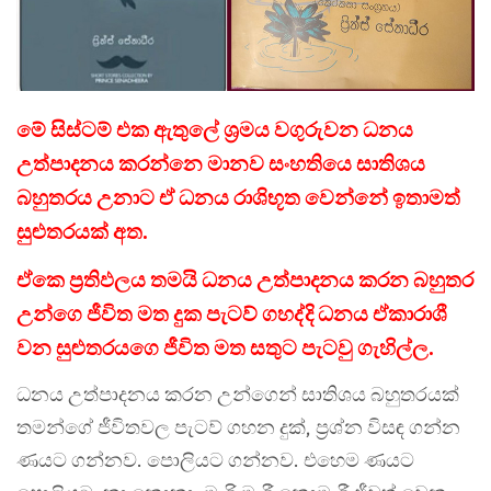
මේ සිස්ටම් එක ඇතුලේ ශ්‍රමය වගුරුවන ධනය
උත්පාදනය කරන්නෙ මානව සංහතියෙ සාතිශය
බහුතරය උනාට ඒ ධනය රාශිභූත වෙන්නේ ඉතාමත්
සුළුතරයක් අත.
ඒකෙ ප්‍රතිඵලය තමයි ධනය උත්පාදනය කරන බහුතර
උන්ගෙ ජීවිත මත දුක පැටව් ගහද්දි ධනය ඒකාරාශී
වන සුළුතරයගෙ ජීවිත මත සතුට පැටවු ගැහිල්ල.
ධනය උත්පාදනය කරන උන්ගෙන් සාතිශය බහුතරයක්
තමන්ගේ ජීවිතවල පැටව් ගහන දුක්, ප්‍රශ්න විසඳ ගන්න
ණයට ගන්නව. පොලියට ගන්නව. එහෙම ණයට