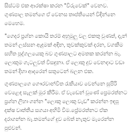
සිස්ටම් එක ආරක්ෂා කරන "විරුවෙක්" වෙනව.
ගුණපාල තමන්ගෙ ඒ වෙනස තෘප්තියෙන් විඳින්නෙ
මෙහෙම.
"ගෙදර ප්‍රශ්න කොයි තරම් අහුමුලු වල එකතු වුණත්, දැන්
තමන් ලස්සන ඇඳුමක් අඳින, තුවක්කුවක් දරන, වගකීම
සහිත පුද්ගලයෙකු බව ගුණපාලට අමතක කරන්න බෑ.
ලොකුම ගැටලුවත් විසඳුනා. ඒ ලොකු දුව වෙනදාට වඩා
තමන් දිහා ආදරෙන් සතුටෙන් බලන එක.
ගුණපාලගෙ ගෞරවාන්විත රැකියාව වෙන්නෙ සුපිරි
වෙළෙඳ සැලක් මුර කිරීම. ඒ වැඩෙන් වුණේ ප්‍රෙමරත්නට
ප්‍රශ්න ලිහා ගන්න "ලොකු ලොකු වැඩ" කරන්න ඉඳපු
දක්ෂ වෘත්තීය සගයා අහිමි වීම.ප්‍රේමරත්නට ඒක
දරාගන්න බෑ.තමන්ගේ දුව බේත් නැතුව මැරෙන්න
පුළුවන්.