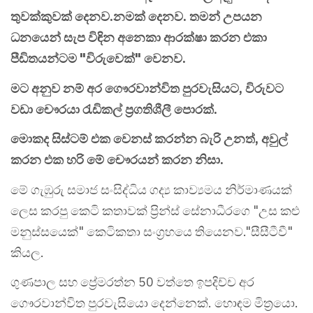
තුවක්කුවක් දෙනව.නමක් දෙනව. තමන් උපයන
ධනයෙන් සැප විඳින අනෙකා ආරක්ෂා කරන එකා
පීඩිතයන්ටම "විරුවෙක්" වෙනව.
මට අනුව නම් අර ගෞරවාන්විත පුරවැසියට, විරුවට
වඩා චෞරයා රැඩිකල් ප්‍රගතිශීලී පොරක්.
මොකද සිස්ටම් එක වෙනස් කරන්න බැරි උනත්, අවුල්
කරන එක හරි මේ චෞරයන් කරන නිසා.
මේ ගැඹුරු සමාජ සංසිද්ධිය ගද්‍ය කාව්‍යමය නිර්මාණයක්
ලෙස කරපු කෙටි කතාවක් ප්‍රින්ස් සේනාධීරගෙ "උස කළු
මනුස්සයෙක්" කෙටිකතා සංග්‍රහයෙ තියෙනව."සීසීටීවී"
කියල.
ගුණපාල සහ ප්‍රේමරත්න 50 වත්තෙ ඉපදිච්ච අර
ගෞරවාන්විත පුරවැසියො දෙන්නෙක්. හොඳම මිත්‍රයො.