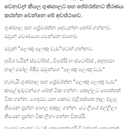
වෙනවද? කියල ගුණපාලට සහ පේමරත්නට තීරණය
කරන්න වෙන්නෙ මේ අවස්ථාවෙ.
ගුණපාල සහ ප්‍රේමරත්න දෙවැන්න තෝර ගන්නව.
ඔවුන් චෞරයො වෙන්නෙ එහෙම.
ඔවුන් "ලොකු ලොකු වැඩ"පටන් ගන්නව.
සමීර වයින් ස්ටෝර්ස් , විජේසිංහ ස්ටෝර්ස් , අනුපමා
හාල් මෝල බිඳීම ඔවුන්ගෙ "ලොකු ලොකු වැඩ"
හැබැයි ගුණපාල සහ ප්‍රේමරත්න "ලොකු ලොකු වැඩ"
කළේ දරුවන්ගෙ බේත් ටික ගන්න. කෙල්ලට පොත්පත්
ටික ගන්න. ගෙදරට යන කොට එළිපත්තෙ ඉඳල එළල
තියෙන ප්‍රශ්න මාගල අකුල ගන්න. යට ලීයේ එල්ලිලා
තියෙන ප්‍රශ්න ටික ලිහා ගන්න විතරයි.
එහෙම නැතුව මධුෂ් කෙනෙක් හරි වීරප්පන් කෙනෙක්