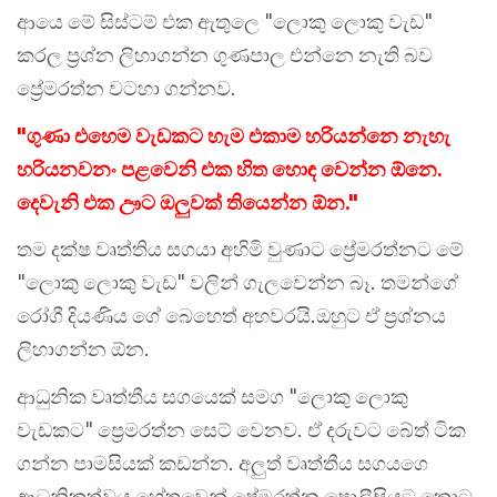
ආයෙ මේ සිස්ටම් එක ඇතුලෙ "ලොකු ලොකු වැඩ"
කරල ප්‍රශ්න ලිහාගන්න ගුණපාල එන්නෙ නැති බව
ප්‍රේමරත්න වටහා ගන්නව.
"ගුණා එහෙම වැඩකට හැම එකාම හරියන්නෙ නැහැ
හරියනවනං පළවෙනි එක හිත හොඳ වෙන්න ඕනෙ.
දෙවැනි එක ඌට ඔලුවක් තියෙන්න ඕන."
තම දක්ෂ වෘත්තිය සගයා අහිමි වුණාට ප්‍රේමරත්නට මේ
"ලොකු ලොකු වැඩ" වලින් ගැලවෙන්න බෑ. තමන්ගේ
රෝගී දියණිය ගේ බෙහෙත් අහවරයි.ඔහුට ඒ ප්‍රශ්නය
ලිහාගන්න ඕන.
ආධුනික වෘත්තීය සගයෙක් සමග "ලොකු ලොකු
වැඩකට" ප්‍රෙමරත්න සෙට් වෙනව. ඒ දරුවට බේත් ටික
ගන්න පාමසියක් කඩන්න. අලුත් වෘත්තීය සගයගෙ
ආධුනිකත්වය හේතුවෙන් පේමරත්න පොලීසියට කොටු