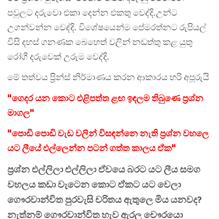
පවුලට දරුවො එකා දෙන්න එකතු වෙද්දි.උන්ට
උගන්වන්න වෙද්දි. විශේෂයෙන්ම පේමරත්නට රුපියල්
විසි දහස් ගනණක බෙහෙත් වලින් නඩත්තු කළ යුතු
රෝගී දරුවෙක් උරුම වෙද්දි.
මේ තත්වය ප්‍රින්ස් නිර්මාණය කරන ආකාරය හරි අපූරුයි
"ගෙදර යන කොට එළිපත්ත ළඟ ඉඳලම තිබුණෙ ප්‍රශ්න
මාගල"
"පොඩි පොඩි වැඩ වලින් විසඳන්නෙ නැති ප්‍රශ්න වහලෙ
යට ලීයේ එල්ලෙන්න පටන් ගත්ත කාලය ඒක"
ප්‍රශ්න එල්ලිලා එල්ලිලා ඒවයෙ බරට යට ලීය සමග
වහලය කඩා වැටෙන කොට ඒකට යට වෙලා
ගෞරවාන්විත පුරවැසි චරිතය ඇතුලෙ මිය යනවද?
නැත්නම් ගෞරවාන්විත හැව ඇරල චෞරයො