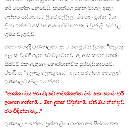
හරි වෙන්න නෙවෙයි. තමන්ගෙ ප්‍රශ්න මාගල අකුල
ගත්තට පස්සෙ යට ලීයේ එල්ලිලා තියෙන ප්‍රශ්න ටික
ලිහා ගත්තට පස්සෙ ආයෙ ඒව එනකං ඔවුන් ලී මෝලෙ
ශ්‍රමය වැගුරුව.
ඔහොම යද්දී ගුණපාලගෙ දුවට මේ ප්‍රශ්න ලිහන "ලොකු
ලොකු වැඩ" ගැන ඉව වැටෙනව. ඈ ආස කරන්නෙත්
සිස්ටම් එක ඇතුලෙ ගෞරවාන්විත පුරවැසිභාවයට.
ඒකයි ඈ "ලොකු ලොකු වැඩ" ගැන තමන්ගෙ අපුලෙන්
ගුණපාලට දමල ගහන්නෙ.
"තාත්තා ඔය ජරා වැඩේ නවත්තන්න මම කොහොම හරි
ඉගෙන ගන්නම්... ඕන දුකක් විඳින්නම්. ඒත් ඔය නින්දාව
මට විඳින්න බෑ..."
ගුණපාල තමන්ගෙ ප්‍රශ්න ලිහා ගන්න මේ සිස්ටම් එක