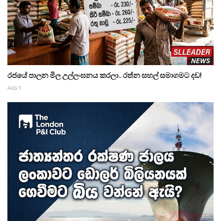
රජයේ පාලන මිල උල්ලංඝනය කරලා.. රත්න සහල් සමාගමට දඩ!
AUG 7