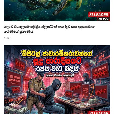
ලොව විශාලතම සමුද්‍රීය ප්ලාස්ටික් කාන්දුව සහ අදෘශ්‍යමාන
මරණයේ ප්‍රමාණය
AUG 5