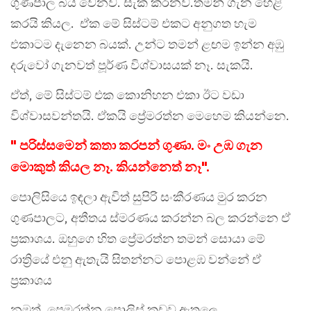
ගුණපාල බිය වෙනව. සැක කරනව.තමන් ගැන හෙළි
කරයි කියල. ඒක මේ සිස්ටම් එකට අනුගත හැම
එකාටම දැනෙන බයක්. උන්ට තමන් ළඟම ඉන්න අඹු
දරුවෝ ගැනවත් පූර්ණ විශ්වාසයක් නෑ. සැකයි.
ඒත්, මේ සිස්ටම් එක කොනිහන එකා ඊට වඩා
විශ්වාසවන්තයි. ඒකයි ප්‍රේමරත්න මෙහෙම කියන්නෙ.
" පරිස්සමෙන් කතා කරපන් ගුණා. මං උඹ ගැන
මොකුත් කියල නෑ. කියන්නෙත් නෑ".
පොලිසියෙ ඉඳලා ඇවිත් සුපිරි සංකීරණය මුර කරන
ගුණපාලට, අතීතය ස්මරණය කරන්න බල කරන්නෙ ඒ
ප්‍රකාශය. ඔහුගෙ හිත ප්‍රේමරත්න තමන් සොයා මේ
රාත්‍රියේ එනු ඇතැයි සිතන්නට පොළඹ වන්නේ ඒ
ප්‍රකාශය
නමුත්, ප්‍රෙමරත්න පොලිස් කූඩුව ඇතුලෙ.