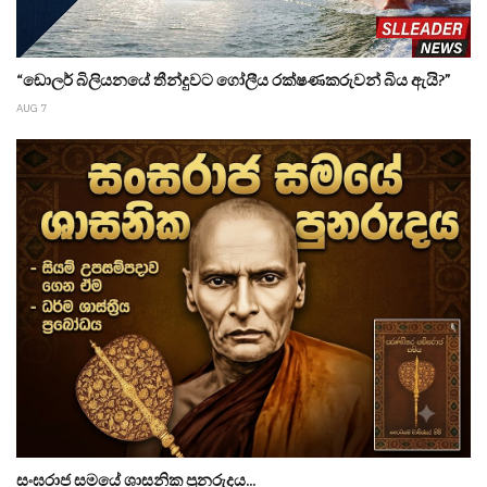
“ඩොලර් බිලියනයේ තීන්දුවට ගෝලීය රක්ෂණකරුවන් බිය ඇයි?”
AUG 7
සංඝරාජ සමයේ ශාසනික පුනරුදය...