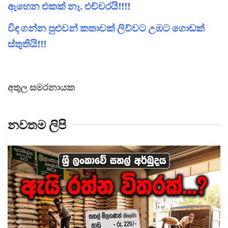
ඇහෙන එකක් නෑ. එච්චරයි!!!!
විඳ ගන්න පුළුවන් කතාවක් ලිව්වට උඹට ගොඩක්
ස්තුතියි!!!
අතුල සමරනායක
නවතම ලිපි