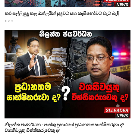
කළු සල්ලි සුදු කළ ඔන්ලයින් සූදුවට සහ කැසිනෝවට වැට බැඳි
AUG 5
නිලන්ත ජයවර්ධන - පාස්කු ප්‍රහාරයේ ප්‍රධානතම සාක්ෂිකරුවා ද?
වගකිවයුතු විත්තිකරුවෙකු ද?