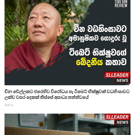
චීන වේල්ලකට එරෙහිව විරෝධය පෑ ටිබෙට් භික්ෂුවක් වධහිංසාවට
ලක්ව වසර දෙකක් තිස්සේ අසාධ්‍ය තත්ත්වයේ
AUG 6