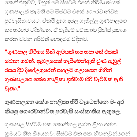
කෙනිත්තුවට, ඔහුත් මේ සිස්ටම් එකේ නිර්මාණයක්.
ගුණපාලත් කැමති මේ සිස්ටම් එකේ ගෞරවාන්විත
පුරවැසිභාවයට. ඒකයි දූගෙ දමල ගැහිල්ල ගුණපාලගෙ
කඳ හරහට වදින්නෙ. ඒ වැදීමේ වේදනාව ප්‍රින්ස් ප්‍රකාශ
කරන වචන අපිටත් හොඳටම වදිනව.
"ගුණපාල හිටියෙ සීනි ඇටයක් හප හපා තේ එකක්
බොන ගමන්. ඇඹලයෙක් හැපීමෙන්ඇති වුණ ඇඹුල්
රසය දිව දිගේඋගුරෙන් පහලට ගලාගෙන ගිහින්
ගුණපාලගෙ කේශ නාලිකා දක්වාම හිරි වැටීමක් ඇති
වුණා."
ගුණපාලගෙ කේශ නාලිකා හිරි වැටෙන්නෙ මං අර
කියපු ගෞරවාන්විත පුරවැසි සංස්කෘතිය ඇතුලෙ
.
ගුණපාල සිස්ටම් එක කොනිහල ප්‍රශ්න ලිහා ගත්ත
ක්‍රමයට තිත තියෙනව. සිස්ටම් එක කොනිහනවුන්ගෙන්