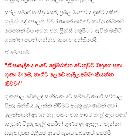
සරල සමාජ සංසිද්ධියක්, ප්‍රබල මානවීය දෘෂ්ටියකින්,
ගැඹුරු දේශපාලන විවරණයක් සහිතව කාව්‍යාත්මකව
මෙතෙක් වියාගෙන එන ප්‍රින්ස් මතුපිටට ඇවිත් බකිටි
ගහන්න පටන් ගන්නව කතාව අන්තිමේදි.
ඒ මෙහෙම
"ඒ පාපැදියෙ ආවේ ප්‍රේමරත්න වෙනුවට ඔහුගෙ පුතා.
ගුණා මාමෙ, නංගිට ලෙඩේ හැදිල.අම්මා කියන්න
කිව්වා"
ගුණපාල වෙළෙඳ සංකීරණයට සමීප වුණා ඒ සුවිශාල
වීදුරු බිත්තිය ඉලක්ක කිරීමට අමුතු පුහුණුවක් හෝ
ඉලක්කයත් අවශ්‍ය නෑ. එකම එක පාරට හාල් ඇට වගේ
කැඩුණු වීදුරු කෑලි අතරින් ගුණපාල ඇතුලට පැන්නා.
ඔහු නැවත එළියට ආවේ දෑතට බෙහෙත් පෙට්ටි