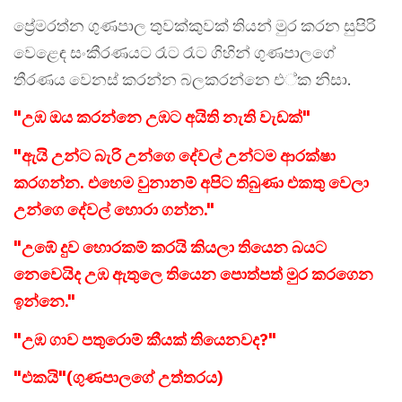
ප්‍රේමරත්න ගුණපාල තුවක්කුවක් තියන් මුර කරන සුපිරි
වෙළෙඳ සංකීරණයට රෑට රෑට ගිහින් ගුණපාලගේ
තීරණය වෙනස් කරන්න බලකරන්නෙ එ්ක නිසා.
"උඹ ඔය කරන්නෙ උඹට අයිති නැති වැඩක්"
"ඇයි උන්ට බැරි උන්ගෙ දේවල් උන්ටම ආරක්ෂා
කරගන්න. එහෙම වුනානම් අපිට තිබුණා එකතු වෙලා
උන්ගෙ දේවල් හොරා ගන්න."
"උඹේ දුව හොරකම් කරයි කියලා තියෙන බයට
නෙවෙයිද උඹ ඇතුලෙ තියෙන පොත්පත් මුර කරගෙන
ඉන්නෙ."
"උඹ ගාව පතුරොම් කීයක් තියෙනවද?"
"එකයි"(ගුණපාලගේ උත්තරය)