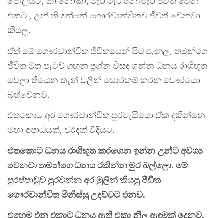
පොලියට, කා නොකා, මැරි මැරී නොමැරී ජීවත් වෙන
එකට , උන් කියන්නේ ගෞරවාන්විතව ජීවත් වෙනවා
කියල.
ඒත් මේ ගෞරවාන්විත ජීවිතයෙන් පිට පැනල, තමන්ගෙ
ජීවිත මත පැටව් ගහන ප්‍රශ්න විසඳ ගන්න ධනය රාශීභූත
වෙලා තියෙන තැන් වලින් සොරකම් කරන චෞරයො
බිහිවෙනව.
එතකොට අර ගෞරවාන්විත පුරවැසියො ඒක දකින්නෙ
මහා අපාධයක්, වරදක් විදියට.
එතකොට ධනය රාශිභූත කරගෙන ඉන්න උන්ට අවශ්‍ය
වෙනවා තමන්ගෙ ධනය රකින්න මුර බල්ලො. මේ
පුරප්පාඩුව පුරවන්න අර මුලින් කියපු පීඩිත
ගෞරවාන්විත මිනිස්සු උදව්වට එනව.
එහෙම එන එකාට ධනය ඇති එකා නිල ඇඳුමක් දෙනව.