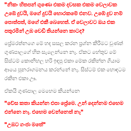
"නිකං හිතපන් ගුණො එකම දවසක එකම වෙලාවක
උඹේ දුවයි, මගේ දුවයි හොරකමේ එනව. උඹේ දුව නම්
පොත්පත්, මගේ එකී බෙහෙත්. ඒ වෙලාවට ඔය එක
පතුරමින් උඹ වෙඩි තියන්නෙ කාටද?
ප්‍රේමරත්නගෙ මේ හද සසල කරන ප්‍රශ්න කිරීමට වුණත්
ගුණපාලගේ හිත සැලෙන්නෙ නෑ. ඒකට හේතුව මේ
සිස්ටම් කොනිහල හරි ඉඳපු එකා මේක රකින්න ගියාම
ආයෙ පුනරාගමනය කරන්නේ නෑ. සිස්ටම් එක හොඳටම
රකින එකා ඌ.
ඒකයි ගුණපාල මෙහෙම කියන්නෙ
"වේස කතා කියන්න එපා ප්‍රේමෙ. උන් දෙන්නම එහෙම
එන්නෙ නෑ. එහෙම වෙන්නෙත් නෑ"
"උඹට ගංජා මතේ"