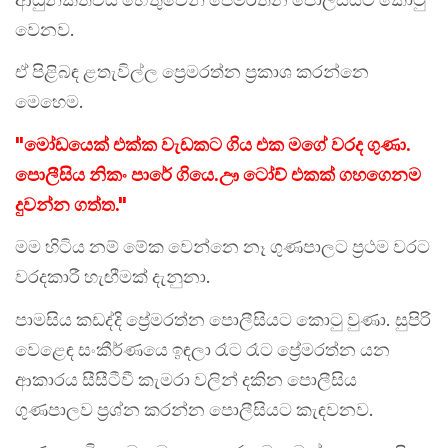
වෙනව.
ඒ පිළිබඳ ළතැවිල්ල ප්‍රෙමරත්න ප්‍රකාශ කරන්නෙ
මෙහෙම.
"මෝඩයෙක් එක්ක වැඩකට ගිය එක මගේ වරද ගුණා.
පොලීසිය නිකං පාරේ ගියෙ.ඌ ටෝච් එකක් ගහගෙනම
දුවන්න ගත්ත."
මම හිටිය නම් මේක වෙන්නෙ නෑ ගුණපාලට ප්‍රථම වරට
වරදකාරී හැඟීමක් දැනුනා.
පාමසිය කඩද්දි ප්‍රේමරත්න පොලීසියට කොටු වුණා. සුපිරි
වෙළෙඳ සංකීර්ණයෙ ඉඳලා රෑට රෑට ප්‍රේමරත්න යන
ආකාරය සීසීටීවී කැමරා වලින් දකින පොලීසිය
ගුණපාලව ප්‍රශ්න කරන්න පොලීසියට කැඳවනව.