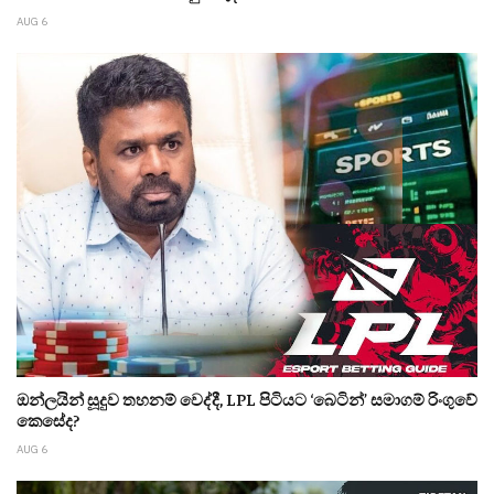
AUG 6
ඔන්ලයින් සූදුව තහනම් වෙද්දී, LPL පිටියට ‘බෙටින්’ සමාගම් රිංගුවේ
කෙසේද?
AUG 6