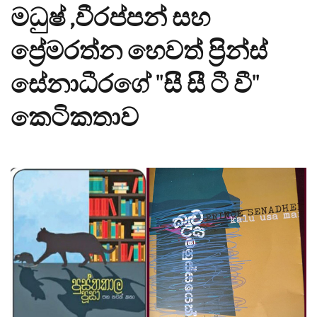
මධුෂ් ,වීරප්පන් සහ
ප්‍රේමරත්න හෙවත් ප්‍රින්ස්
සේනාධීරගේ "සී සී ටී වී"
කෙටිකතාව