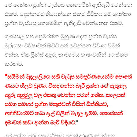
මේ දෙන්නා ප්‍රශ්න වැස්සෙ තෙමෙමින් ඇතිදැඩි වෙන්නෙ
එකට. දෙන්නටම තියෙන්නෙ එකම ජීවිතය මේ දෙන්නා
ප්‍රශ්න වැස්සෙ තෙමෙමින් ඇතිදැඩි වෙන්නෙත් එකට.
ගුණපාල සහ ප්‍රෙමරත්න මුහුණ දෙන ප්‍රශ්න වැස්ස
මුරුගසං වර්ෂාවක් බවට පත් වෙන්නෙ විවාහ වීමත්
එක්ක. ඒක ප්‍රින්ස් අපූරු කාව්‍යමය භාෂාවකින් ගෙත්තම්
කරනව.
"සයිමන් මුදලාලිගෙ සති වැටුප සම්පූර්ණයෙන්ම පොතේ
ණයට හිලව් වුණා. විසඳ ගන්න බැරි ප්‍රශ්න ගේ ඇතුලෙ
අඳුරු අහුමුලු වල එකතු වෙන්න පටන් ගත්ත. කාලයත්
සමග සමහර ප්‍රශ්න මකුළුවන් විසින් බිත්තියට,
අත්තිවාරමට තබා දැල් වලින් බැඳල දැම්ම. කොස්සක්
දමාවත් කඩා දාන්න බැරි විදියට
."
මේ ප්‍රශ්න මුරුගසං වර්ෂාව තවත් දරුණු වෙන්නෙ