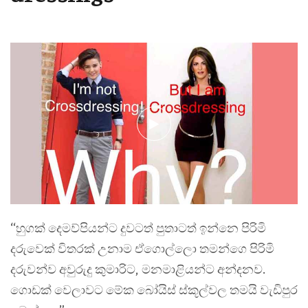
“හුගක් දෙමව්පියන්ට දුවටත් පුතාටත් ඉන්නෙ පිරිමි
දරුවෙක් විතරක් උනාම ඒගොල්ලො තමන්ගෙ පිරිමි
දරුවන්ව අවුරුදු කුමාරිට, මනමාළියන්ට අන්දනව.
ගොඩක් වෙලාවට මේක ‌බෝයිස් ස්කූල්වල තමයි වැඩිපුර