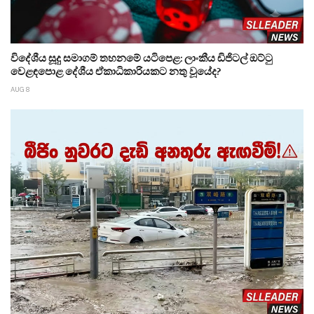
විදේශීය සූදු සමාගම් තහනමේ යටිපෙළ: ලාංකීය ඩිජිටල් ඔට්ටු
වෙළඳපොළ දේශීය ඒකාධිකාරියකට නතු වූයේද?
AUG 8