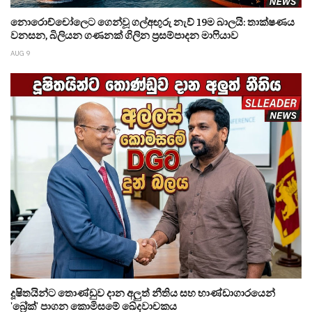
නොරොච්චෝලෙට ගෙන්වූ ගල්අඟුරු නැව් 19ම බාලයි: තාක්ෂණය
වනසන, බිලියන ගණනක් ගිලින ප්‍රසම්පාදන මාෆියාව
AUG 9
දූෂිතයින්ට තොණ්ඩුව දාන අලුත් නීතිය සහ භාණ්ඩාගාරයෙන්
'බ්‍රේක්' පාගන කොමිසමේ ඛේදවාචකය