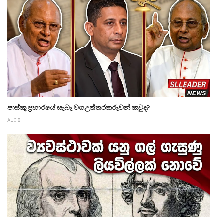
පාස්කු ප්‍රහාරයේ සැබෑ වගඋත්තරකරුවන් කවුද?
AUG 8