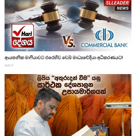
ආයතනික මාෆියාවට එරෙහිව වෙබ් මාධ්‍යවේදියා අධිකරණයට!
AUG 9