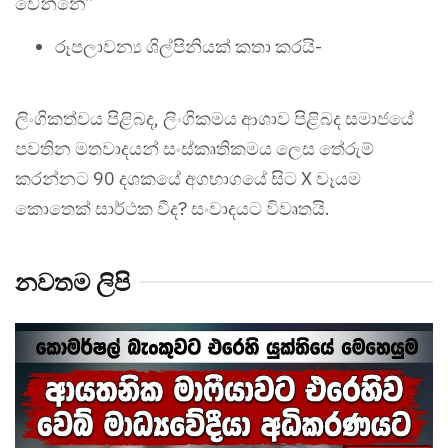
වෙන්නෙ”
රූපලාවන්‍ය ශිල්පිනියක් කතා කරයි-
ලිංගිකත්වය පිළිබද, ලිංගිකමය ආශාව පිළිබද සමාජයේ
පවතින මතවාදයන් සංස්කෘතිකමය ලෙස තේරුම්
කරන්නට 90 දශකයේ අගභාගයේ සිට X වෑයම
කොතෙක් සාර්ථක වීද? සංවාදයට විවෘතයි.
නවතම ලිපි