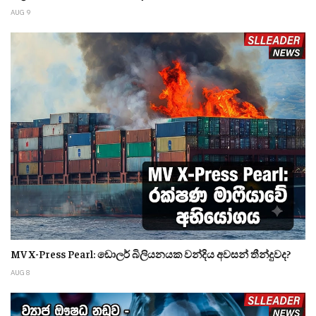
AUG 9
MV X-Press Pearl: ඩොලර් බිලියනයක වන්දිය අවසන් තීන්දුවද?
AUG 8