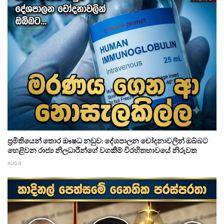
ප්‍රමිතියෙන් තොර ඖෂධ නඩුව: දේශපාලන චෝදනාවලින් ඔබ්බට
හෙළිවන රාජ්‍ය නිලධාරීන්ගේ වගකීම් විරහිතභාවයේ නිරුවත
AUG 8