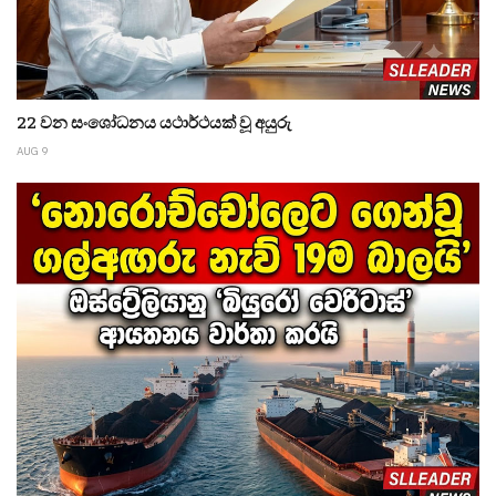
22 වන සංශෝධනය යථාර්ථයක් වූ අයුරු
AUG 9