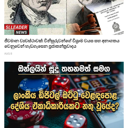
ජීවමාන ව්‍යවස්ථාවක්: විනිසුරුවන්ගේ විශ්‍රාම වයස සහ අනාගතය
වෙනුවෙන් හැඩගැසෙන ප්‍රජාතන්ත්‍රවාදය
AUG 8