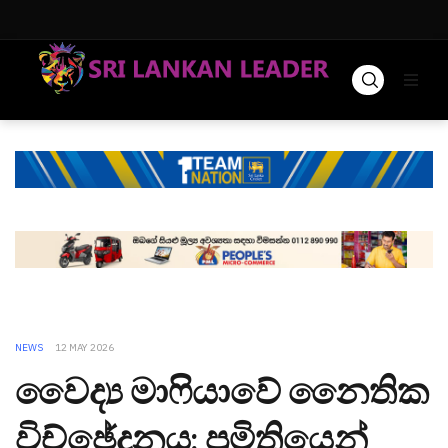
NEWS
12 MAY 2026
වෛද්‍ය මාෆියාවේ නෛතික
විච්ඡේදනය: ප්‍රමිතියෙන්