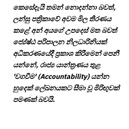
කෙසේදැයි තමන් නොදන්නා බවත්,
ලන්සු පත්‍රිකාවේ අවම මිල තීරණය
කළේ අන් අයගේ උපදෙස් මත බවත්
ජ්‍යේෂ්ඨ පරිපාලන නිලධාරිනියක්
අධිකරණයේදී ප්‍රකාශ කිරීමෙන් පෙනී
යන්නේ, රාජ්‍ය යාන්ත්‍රණය තුළ
'වගවීම' (Accountability) යන්න
හුදෙක් ලේඛනයකට සීමා වූ මිරිඟුවක්
පමණක් බවයි.