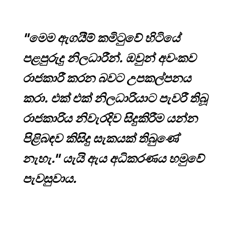
"මෙම ඇගයීම් කමිටුවේ හිටියේ
පළපුරුදු නිලධාරීන්. ඔවුන් අවංකව
රාජකාරී කරන බවට උපකල්පනය
කරා. එක් එක් නිලධාරියාට පැවරී තිබූ
රාජකාරිය නිවැරදිව සිදුකිරීම යන්න
පිළිබඳව කිසිදු සැකයක් තිබුණේ
නැහැ." යැයි ඇය අධිකරණය හමුවේ
පැවසුවාය.