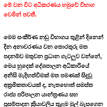
මේ වන විට අධිකරණය හමුවේ විභාග
වෙමින් පවතී.
මෙම සංකීර්ණ නඩු විභාගය තුළින් දිනෙන්
දින අනාවරණය වන තොරතුරු මත
පදනම්ව මතුවන ප්‍රධාන ගැටලුව වන්නේ,
මෙය හුදෙක් දේශපාලන අධිකාරියේ
අනිසි මැදිහත්වීමක් මත පමණක් සිදුවූ
අක්‍රමිකතාවයක් ද, නැතහොත් සමස්ත
රාජ්‍ය පරිපාලන යාන්ත්‍රණය සහ
ප්‍රසම්පාදන ක්‍රියාවලිය තුළම මුල් බැසගෙන