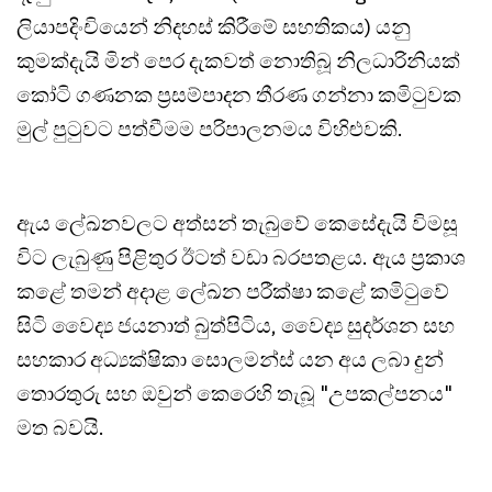
ලියාපදිංචියෙන් නිදහස් කිරීමේ සහතිකය) යනු
කුමක්දැයි මින් පෙර දැකවත් නොතිබූ නිලධාරිනියක්
කෝටි ගණනක ප්‍රසම්පාදන තීරණ ගන්නා කමිටුවක
මුල් පුටුවට පත්වීමම පරිපාලනමය විහිළුවකි.
ඇය ලේඛනවලට අත්සන් තැබුවේ කෙසේදැයි විමසූ
විට ලැබුණු පිළිතුර ඊටත් වඩා බරපතළය. ඇය ප්‍රකාශ
කළේ තමන් අදාළ ලේඛන පරීක්ෂා කළේ කමිටුවේ
සිටි වෛද්‍ය ජයනාත් බුත්පිටිය, වෛද්‍ය සුදර්ශන සහ
සහකාර අධ්‍යක්ෂිකා සොලමන්ස් යන අය ලබා දුන්
තොරතුරු සහ ඔවුන් කෙරෙහි තැබූ "උපකල්පනය"
මත බවයි.