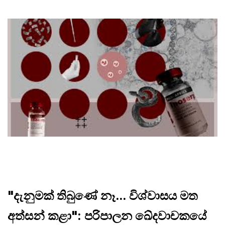
"දැනුමක් තිබුණේ නෑ... විශ්වාසය මත
අත්සන් කළා": පරිපාලන ඛේදවාචකයේ