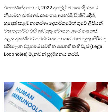
එපමණක්ද නොව, 2022 අප්‍රේල් මාසයේදී ඖෂධ
නියාමන රාජ්‍ය අමාත්‍යාංශය අහෝසි වී තිබියදීත්,
හුදෙක් කළමනාකරණ දෙපාර්තමේන්තුවේ ලිපියක්
මත පදනම්ව එහි කටයුතු අමාත්‍යාංශයේ අංශයක්
ලෙස අඛණ්ඩව පවත්වාගෙන යාමට කටයුතු කිරීම ද
පරිපාලන ව්‍යුහයේ පවතින නෛතික හිඩැස් (Legal
Loopholes) මැනවින් ප්‍රදර්ශනය කරයි.