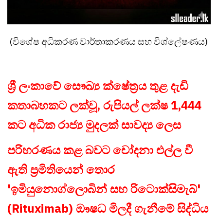
(විශේෂ අධිකරණ වාර්තාකරණය සහ විශ්ලේෂණය)
ශ්‍රී ලංකාවේ සෞඛ්‍ය ක්ෂේත්‍රය තුළ දැඩි
කතාබහකට ලක්වූ, රුපියල් ලක්ෂ 1,444
කට අධික රාජ්‍ය මුදලක් සාවද්‍ය ලෙස
පරිහරණය කළ බවට චෝදනා එල්ල වී
ඇති ප්‍රමිතියෙන් තොර
'ඉමියුනොග්ලොබින් සහ රිටොක්සිමැබ්'
(Rituximab) ඖෂධ මිලදී ගැනීමේ සිද්ධිය