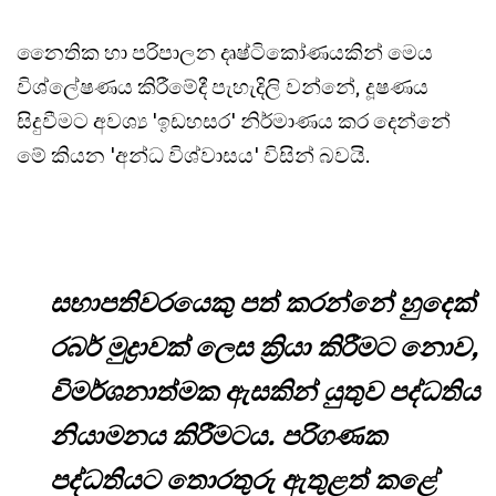
නෛතික හා පරිපාලන දෘෂ්ටිකෝණයකින් මෙය
විශ්ලේෂණය කිරීමේදී පැහැදිලි වන්නේ, දූෂණය
සිදුවීමට අවශ්‍ය 'ඉඩහසර' නිර්මාණය කර දෙන්නේ
මේ කියන 'අන්ධ විශ්වාසය' විසින් බවයි.
සභාපතිවරයෙකු පත් කරන්නේ හුදෙක්
රබර් මුද්‍රාවක් ලෙස ක්‍රියා කිරීමට නොව,
විමර්ශනාත්මක ඇසකින් යුතුව පද්ධතිය
නියාමනය කිරීමටය. පරිගණක
පද්ධතියට තොරතුරු ඇතුළත් කළේ