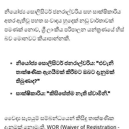
නියෝජ්‍ය සොලිසිටර් ජනරාල්වරිය සහ සාක්ෂිකාරිය
අතර ඇතිවූ පහත සංවාදය හුදෙක් නඩු වාර්තාවක්
පමණක් නොව, ශ්‍රී ලාංකීය පරිපාලන යන්ත්‍රණයේ හිස්
බව මොනවට කියාපාන්නකි.
නියෝජ්‍ය සොලිසිටර් ජනරාල්වරිය: "එවැනි
තාක්ෂණික ඇගයීමක් කිරීමට ඔබට දැනුමක්
තිබුණාද?"
සාක්ෂිකාරිය: "කිසිසේත්ම නැති ස්වාමිනි."
වෛද්‍ය සැපයුම් සම්බන්ධයෙන් කිසිදු තාක්ෂණික
දැනුමක් නොමැති, WOR (Waiver of Registration -