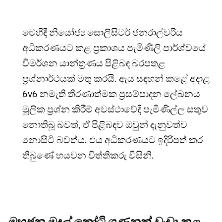
මෙහිදී නියෝජ්‍ය සොලිසිටර් ජනරාල්වරිය
අධිකරණයට කළ ප්‍රකාශය පැමිණිලි පාර්ශ්වයේ
විමර්ශන යාන්ත්‍රණය පිළිබඳ බරපතළ
ප්‍රශ්නාර්ථයක් මතු කරයි. ඇය සඳහන් කළේ අදාළ
6v6 නමැති තීරණාත්මක ප්‍රසම්පාදන ලේඛනය
මූලික ප්‍රශ්න කිරීම් අවස්ථාවේදී පැමිණිල්ල සතුව
නොතිබූ බවත්, ඒ පිළිබඳව ඔවුන් දැනුවත්ව
නොසිටි බවත්ය. එය අධිකරණයට ඉදිරිපත් කර
තිබුණේ හයවන විත්තිකරු විසිනි.
මහජන මුදල් කෝටි ගණනක් වංචා කළ