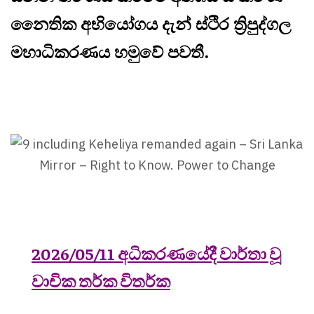
නෛතික අභියෝගය දැන් ස්ථිර ත්‍රිපුද්ගල
මහාධිකරණය හමුවේ පවතී.
2026/05/11 අධිකරණයේදී වාර්තා වූ
වාචික තර්ක විතර්ක