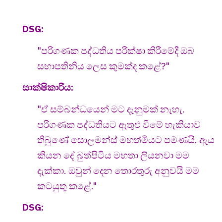
DSG:
"පරිගණක පද්ධතිය පරීක්ෂා කිරීමේදී ඔබ
සභාපතිනිය ලෙස කුමක්ද කළේ?"
සාක්ෂිකාරිය:
"ඒ සම්බන්ධයෙන් මට දැනුමක් නැහැ.
පරිගණක පද්ධතියට ඇතුළු වීමේ හැකියාව
තිබුණේ සොලමන්ස් මහත්මියට පමණයි. ඇය
කියන දේ බුත්පිටිය මහතා ලියනවා මම
දැක්කා. ඔවුන් දෙන තොරතුරු අනුවයි මම
කටයුතු කළේ."
DSG: