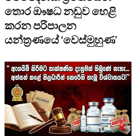
තොර ඖෂධ නඩුව හෙළි
කරන පරිපාලන
යන්ත්‍රණයේ ‘වෙස්මුහුණ’