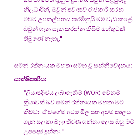
නිලධාරීන්, ඔවුන් අවංකව රාජකාරී කරන
බවට උපකල්පනය කරමිනුයි මම වැඩ කළේ.
ඔවුන් ගැන සැක කරන්න කිසිම හේතුවක්
තිබුණේ නැහැ."
සමන් රත්නායක මහතා සමඟ වූ සන්නිවේදනය:
සාක්ෂිකාරිය:
"ලියාපදිංචිය ලබාගැනීම (WOR) වෙනම
ක්‍රියාවක් බව සමන් රත්නායක මහතා මට
කිව්වා. ඒ වගේම අවම මිල සහ අවම කාලය
ගැන සලකා බලා තීරණ ගන්නා ලෙස ඔහු මට
උපදෙස් දුන්නා."