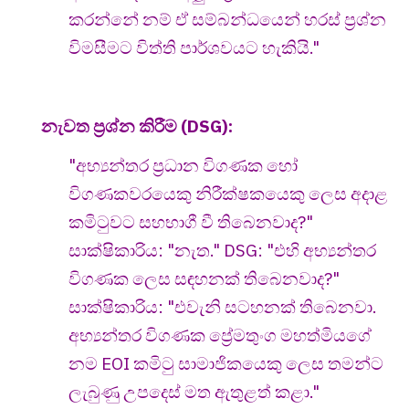
කරන්නේ නම් ඒ සම්බන්ධයෙන් හරස් ප්‍රශ්න
විමසීමට විත්ති පාර්ශවයට හැකියි."
නැවත ප්‍රශ්න කිරීම (DSG):
"අභ්‍යන්තර ප්‍රධාන විගණක හෝ
විගණකවරයෙකු නිරීක්ෂකයෙකු ලෙස අදාළ
කමිටුවට සහභාගී වී තිබෙනවාද?"
සාක්ෂිකාරිය: "නැත." DSG: "එහි අභ්‍යන්තර
විගණක ලෙස සඳහනක් තිබෙනවාද?"
සාක්ෂිකාරිය: "එවැනි සටහනක් තිබෙනවා.
අභ්‍යන්තර විගණක ප්‍රේමතුංග මහත්මියගේ
නම EOI කමිටු සාමාජිකයෙකු ලෙස තමන්ට
ලැබුණු උපදෙස් මත ඇතුළත් කළා."