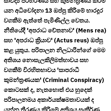
සාවද්‍ය පරිහරණය සහ කුමන්ත්‍රණය කිරීම
යන අධිචෝදනා 13 ඔප්පු කිරීමේ භාරදූර
වගකීම ඇත්තේ පැමිණිල්ල වෙතය.
නීතියේදී 'අපරාධ චේතනාව' (Mens rea)
සහ 'අපරාධ ක්‍රියාව' (Actus reus) ඔප්පු
කළ යුතුය. පරිපාලන නිලධාරීන්ගේ මෙම
අතිශය නොසැලකිලිමත්භාවය සහ
වගකීම් විරහිතභාවය 'සාපරාධී
කුමන්ත්‍රණයක' (Criminal Conspiracy)
කොටසක් ද, නැතහොත් එය හුදෙක්
පරිපාලනමය අකාර්යක්ෂමතාවයක් ද
යන්න තීරණය කිරීමේ අතිශය සංකීර්ණ