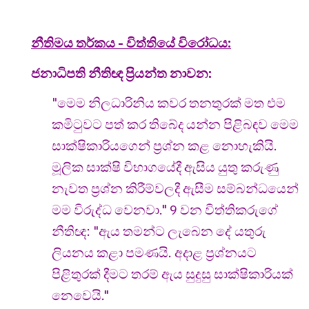
නීතිමය තර්කය - විත්තියේ විරෝධය:
ජනාධිපති නීතිඥ ප්‍රියන්ත නාවන:
"මෙම නිලධාරිනිය කවර තනතුරක් මත එම
කමිටුවට පත් කර තිබේද යන්න පිළිබඳව මෙම
සාක්ෂිකාරියගෙන් ප්‍රශ්න කළ නොහැකියි.
මූලික සාක්ෂි විභාගයේදී ඇසිය යුතු කරුණු
නැවත ප්‍රශ්න කිරීම්වලදී ඇසීම සම්බන්ධයෙන්
මම විරුද්ධ වෙනවා." 9 වන විත්තිකරුගේ
නීතිඥ: "ඇය තමන්ට ලැබෙන දේ යතුරු
ලියනය කළා පමණයි. අදාළ ප්‍රශ්නයට
පිළිතුරක් දීමට තරම් ඇය සුදුසු සාක්ෂිකාරියක්
නෙවෙයි."