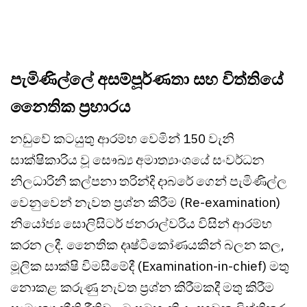
පැමිණිල්ලේ අසම්පූර්ණතා සහ විත්තියේ
නෛතික ප්‍රහාරය
නඩුවේ කටයුතු ආරම්භ වෙමින් 150 වැනි
සාක්ෂිකාරිය වූ සෞඛ්‍ය අමාත්‍යාංශයේ සංවර්ධන
නිලධාරිනී කල්පනා තරින්දි දාබරේ ගෙන් පැමිණිල්ල
වෙනුවෙන් නැවත ප්‍රශ්න කිරීම (Re-examination)
නියෝජ්‍ය සොලිසිටර් ජනරාල්වරිය විසින් ආරම්භ
කරන ලදී. නෛතික දෘෂ්ටිකෝණයකින් බලන කල,
මූලික සාක්ෂි විමසීමේදී (Examination-in-chief) මතු
නොකළ කරුණු නැවත ප්‍රශ්න කිරීමකදී මතු කිරීම