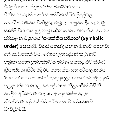
වීරසූරිය සහ තිලකරත්න බණ්ඩාර යන
විනිසුරුවරුන්ගෙන් සමන්විත ස්ථිර ත්‍රිපුද්ගල
මහාධිකරණයේ විනිසුරු මඬුල්ල හමුවේ දිගහැරුණු
සාක්ෂි විභාගය හුදු නඩු වාර්තාවකට එහා ගිය, මෙරට
පරිපාලන ව්‍යුහයේ
'සංකේතීය පර්යාය' (Symbolic
Order)
කෙතරම් ව්‍යාජ එකක්ද යන්න මනාව පෙන්වා
දුන් කැඩපතක් විය. දේශපාලනඥයින් කැබිනට්
පත්‍රිකා හරහා ප්‍රතිපත්තිමය තීරණ ගත්තද, එම තීරණ
ක්‍රියාත්මක කිරීමේදී ඊට නෛතික සහ පරිපාලනමය
'මායාව' නොහොත් නීත්‍යානුකූලභාවයේ වෙස්මුහුණ
පළඳවන්නේ ඉහළ පෙළේ රාජ්‍ය නිලධාරීන් විසිනි.
මෙදින අධිකරණ ශාලාව තුළ සූක්ෂ්ම ලෙස
නිරාවරණය වූයේ එම පරිපාලනමය මායාවේ
බිඳවැටීමයි.