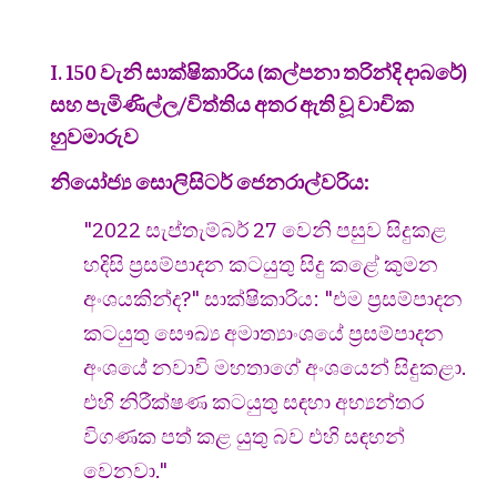
I. 150 වැනි සාක්ෂිකාරිය (කල්පනා තරින්දි දාබරේ)
සහ පැමිණිල්ල/විත්තිය අතර ඇති වූ වාචික
හුවමාරුව
නියෝජ්‍ය සොලිසිටර් ජෙනරාල්වරිය:
"2022 සැප්තැම්බර් 27 වෙනි පසුව සිදුකළ
හදිසි ප්‍රසම්පාදන කටයුතු සිදු කළේ කුමන
අංශයකින්ද?" සාක්ෂිකාරිය: "එම ප්‍රසම්පාදන
කටයුතු සෞඛ්‍ය අමාත්‍යාංශයේ ප්‍රසම්පාදන
අංශයේ නවාවි මහතාගේ අංශයෙන් සිදුකළා.
එහි නිරීක්ෂණ කටයුතු සඳහා අභ්‍යන්තර
විගණක පත් කළ යුතු බව එහි සඳහන්
වෙනවා."