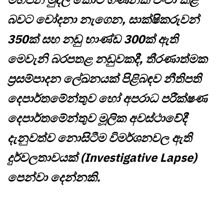
බවට චෝදනා නැගෙන, සාක්ෂිකරුවන්
350ක් සහ නඩු භාණ්ඩ 300ක් ඇති
මෙවැනි බරපතළ නඩුවකදී, තීරණාත්මක
ප්‍රසම්පාදන ලේඛනයක් පිළිබඳව නීතිපති
දෙපාර්තමේන්තුව හෝ අපරාධ පරීක්ෂණ
දෙපාර්තමේන්තුව මූලික අවස්ථාවේදී
දැනුවත්ව නොසිටීම විමර්ශනවල ඇති
දුර්වලතාවයක් (Investigative Lapse)
පෙන්වා දෙන්නකි.