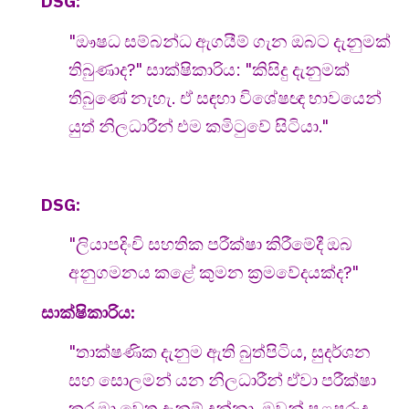
DSG:
"ඖෂධ සම්බන්ධ ඇගයීම් ගැන ඔබට දැනුමක්
තිබුණාද?" සාක්ෂිකාරිය: "කිසිදු දැනුමක්
තිබුණේ නැහැ. ඒ සඳහා විශේෂඥ භාවයෙන්
යුත් නිලධාරීන් එම කමිටුවේ සිටියා."
DSG:
"ලියාපදිංචි සහතික පරීක්ෂා කිරීමේදී ඔබ
අනුගමනය කළේ කුමන ක්‍රමවේදයක්ද?"
සාක්ෂිකාරිය:
"තාක්ෂණික දැනුම ඇති බුත්පිටිය, සුදර්ශන
සහ සොලමන් යන නිලධාරීන් ඒවා පරීක්ෂා
කර මා වෙත දැනුම් දුන්නා. ඔවුන් පළපුරුදු