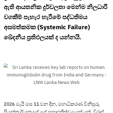
ඇති ආයතනික දුර්වලතා මෙන්ම නිලධාරී
වගකීම් පැහැර හැරීමේ පද්ධතිමය
අසමත්කමක (Systemic Failure)
ඛේදනීය ප්‍රතිඵලයක් ද යන්නයි.
2026 මැයි මස 11 වන දින, මහාධිකරණ විනිසුරු
ප්‍රියන්ත ලියනගේ ගේ සභාපතිත්වයෙන් යුත්, විරාජ්