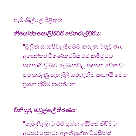
පැමිණිල්ලේ පිළිතුර:
නියෝජ්‍ය සොලිසිටර් ජෙනරාල්වරිය:
"මූලික සාක්ෂිවලදී මෙම කරුණ මතුවුණා.
අභ්‍යන්තර විගණකවරිය එම කමිටුවට
සහභාගී වූ බව ලේඛනවල සඳහන් වෙනවා.
එම කරුණු පැහැදිලි කරගැනීම සඳහායි මෙම
ප්‍රශ්න කිරීම කරන්නේ."
විනිසුරු මඩුල්ලේ තීරණය:
"පැමිණිල්ලට එම ප්‍රශ්න ඉදිරිපත් කිරීමට
අවසර දෙනවා. අලුත් ප්‍රශ්න විමසීමක්