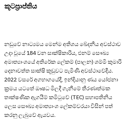
කූටප්‍රාප්තිය
නඩුවේ නාට්‍යමය මෙන්ම අතිශය ඛේදනීය අවස්ථාව
උදා වූයේ 184 වන සාක්ෂිකාරිය, එනම් සෞඛ්‍ය
අමාත්‍යාංශයේ අතිරේක ලේකම් (පාලන) ශම්මි කුමාරි
දෙනාවත්ත සාක්ෂි කූඩුවට පැමිණි අවස්ථාවේදීය.
2022 වසරේ අගභාගයේදී, ඉන්දියානු ණය යෝජනා
ක්‍රමය යටතේ ඖෂධ මිලදී ගැනීමේ තීරණාත්මක
තාක්ෂණික ඇගයීම් කමිටුවේ (TEC) සභාපතිනිය
ලෙස සෞඛ්‍ය අමාත්‍යාංශ ලේකම්වරයා විසින් පත්
කරනු ලැබුවේ ඇයවය.