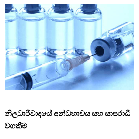
නිලධාරිවාදයේ අන්ධභාවය සහ සාපරාධී
වගකීම