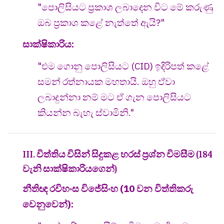
"පොලිසියට ප්‍රකාශ ලබාදෙන විට මේ කරුණු
ඔබ ප්‍රකාශ කළේ නැත්තේ ඇයි?"
සාක්ෂිකාරිය:
"එම ගොනු පොලිසියට (CID) ඉදිරිපත් කළේ
සමන් රත්නායක මහතායි. ඔහු ඒවා
ලබාදුන්නා නම් මට ඒ ගැන පොලිසියට
කියන්න බැහැ ස්වාමිනි."
III. විත්තිය විසින් සිදුකළ හරස් ප්‍රශ්න විමසීම (184
වැනි සාක්ෂිකාරියගෙන්)
නීතිඥ රවිහංස විජේසිංහ (10 වන විත්තිකරු
වෙනුවෙන්):