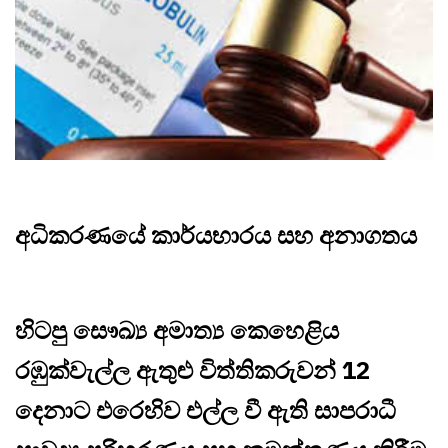
අධිකරණයේ කාර්යභාරය සහ අනාගතය
හිටපු සෞඛ්‍ය අමාත්‍ය කෙහෙළිය
රඹුක්වැල්ල ඇතුළු විත්තිකරුවන් 12
දෙනාට එරෙහිව එල්ල වී ඇති සාපරාධී