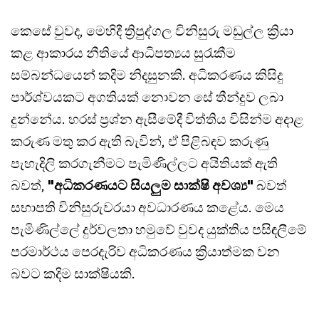
කෙසේ වුවද, මෙහිදී ත්‍රිපුද්ගල විනිසුරු මඩුල්ල ක්‍රියා
කළ ආකාරය නීතියේ ආධිපත්‍යය සුරැකීම
සම්බන්ධයෙන් කදිම නිදසුනකි. අධිකරණය කිසිදු
පාර්ශ්වයකට අගතියක් නොවන සේ තීන්දුව ලබා
දුන්නේය. හරස් ප්‍රශ්න ඇසීමේදී විත්තිය විසින්ම අදාළ
කරුණ මතු කර ඇති බැවින්, ඒ පිළිබඳව කරුණු
පැහැදිලි කරගැනීමට පැමිණිල්ලට අයිතියක් ඇති
බවත්,
"අධිකරණයට සියලුම සාක්ෂි අවශ්‍ය"
බවත්
සභාපති විනිසුරුවරයා අවධාරණය කළේය. මෙය
පැමිණිල්ලේ දුර්වලතා හමුවේ වුවද යුක්තිය පසිඳලීමේ
පරමාර්ථය පෙරදැරිව අධිකරණය ක්‍රියාත්මක වන
බවට කදිම සාක්ෂියකි.