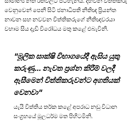
සාමාන්‍ය නීති රීතිවලට පටහැනිය. දහවන විත්තිකරු
වෙනුවෙන් පෙනී සිටි ජනාධිපති නීතිඥ ප්‍රියන්ත
නාවන සහ නවවන විත්තිකරුගේ නීතිඥවරයා
වහාම සිය දැඩි විරෝධය මතු කළේ එබැවිනි.
"මූලික සාක්ෂි විභාගයේදී ඇසිය යුතු
කරුණු... නැවත ප්‍රශ්න කිරීම් වලදී
ඇසීමෙන් විත්තිකරුවන්ට අගතියක්
වෙනවා"
යැයි විත්තිය තර්ක කළේ අපරාධ නඩු විධාන
සංග්‍රහයේ මූලධර්ම මත පිහිටමිනි.