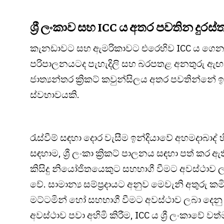
ශ්‍රී ලංකාව සහ ICC ය අතර පවතින දුර
කැනඩාවට සහ ඇමරිකාවට එරෙහිව ICC ය ගෙන ඇති මෙම 
පරිපාලනයටද පැහැදිලි සහ බරපතළ අනතුරු ඇඟවීම
ජාත්‍යන්තර ක්‍රිකට් කවුන්සිලය අතර පවතින්නේ
ස්වභාවයකි.
රැස්වීම් සඳහා දොර වැසීම ඉන්දියාවේ අහමදාබාද් හ
සඳහාම, ශ්‍රී ලංකා ක්‍රිකට් පාලනය සඳහා පත් කර
කිසිදු නියෝජිතයෙකුට සහභාගී වීමට අවස්ථාව ල
වේ. සාමාන්‍ය සම්ප්‍රදායට අනුව මෙවැනි අතුරු
මට්ටමින් හෝ සහභාගී වීමට අවස්ථාව ලබා දෙනු 
අවස්ථාව පවා අහිමි කිරීම, ICC ය ශ්‍රී ලංකාවේ වත්