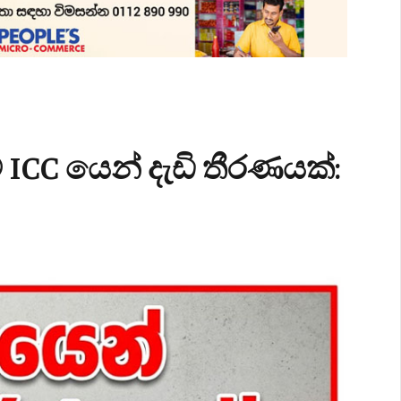
ICC යෙන් දැඩි තීරණයක්: