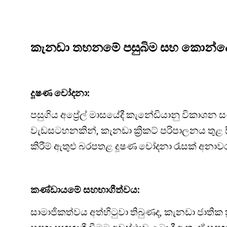
කැනඩා තහනමේ පසුබිම සහ කොන්දේ
දූෂණ චෝදනා:
පසුගිය අප්‍රේල් මාසයේදී කැනේඩියානු විකාශන ස
වැඩසටහනකින්, කැනඩා ක්‍රිකට් පරිපාලනය තුළ ස
කිරීම් ඇතුළු බරපතළ දූෂණ චෝදනා රැසක් අනාව
කණ්ඩායමේ සහභාගීත්වය:
සාමාජිකත්වය අත්හිටුවා තිබුණද, කැනඩා ජාතික 