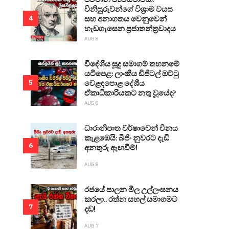
විනිසුරුවන්ගේ විශ්‍රාම වයස
සහ අනාගතය වෙනුවෙන්
4
හැඩගැසෙන ප්‍රජාතන්ත්‍රවාදය
AUG 8
විදේශීය සූදු සමාගම් තහනමේ
යටිපෙළ: ලාංකීය ඩිජිටල් ඔට්ටු
වෙළඳපොළ දේශීය
5
ඒකාධිකාරියකට නතු වූයේද?
AUG 8
ධාරානිපාත වර්ෂාවෙන් චීනය
කැළඹෙයි: බීජිං නුවරට දැඩි
6
අනතුරු ඇඟවීම්!
AUG 8
රජයේ පාලන මිල උල්ලංඝනය
කරලා.. රත්න සහල් සමාගමට
7
දඩ!
AUG 7