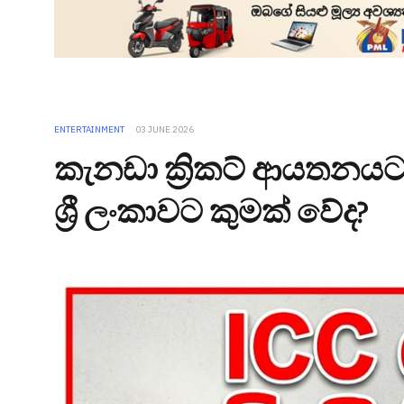
ENTERTAINMENT
03 JUNE 2026
කැනඩා ක්‍රිකට් ආයතනයට 
ශ්‍රී ලංකාවට කුමක් වේද?