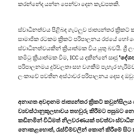
කරන්නේද යන්න පෙන්වා දෙන කැඩපතකි.
ස්වාධීනත්වය පිළිබඳ ගැටලුව ජාත්‍යන්තර ක්‍රිකට්
සාමාජික රටකම ක්‍රිකට් පරිපාලනය රජයේ හෝ ද
ස්වාධීනත්වයකින් ක්‍රියාත්මක විය යුතු බවයි. ශ්‍ර
කමිටු ක්‍රියාත්මක වීම, ICC ය දකින්නේ ඍජු
'දේශප
පරිපාලනමය දුර්වලතා සහ වගකීම් පැහැර හැරීම්වලට 
ලංකාවේ පවතින අස්ථාවර පරිපාලනය දෙස ද ඔව
අනාගත අවදානම ජාත්‍යන්තර ක්‍රිකට් කවුන්සිලය 
ව්‍යවස්ථානුකූලභාවය තහවුරු කිරීමට පසුබට නොව
කඩිනමින් විධිමත් නිලවරණයක් පවත්වා ස්වාධීන, 
නොකළහොත්, රැස්වීම්වලින් කොන් කිරීමේ සිට ක