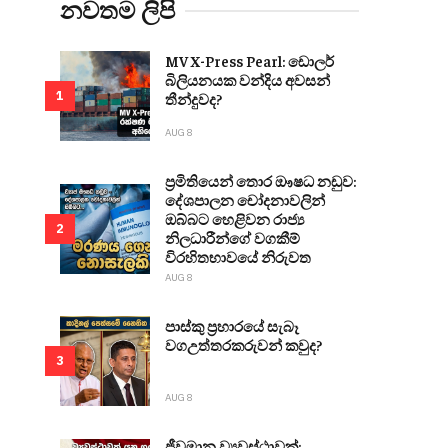
නවතම ලිපි
MV X-Press Pearl: ඩොලර්
බිලියනයක වන්දිය අවසන්
1
තීන්දුවද?
AUG 8
ප්‍රමිතියෙන් තොර ඖෂධ නඩුව:
දේශපාලන චෝදනාවලින්
ඔබ්බට හෙළිවන රාජ්‍ය
2
නිලධාරීන්ගේ වගකීම්
විරහිතභාවයේ නිරුවත
AUG 8
පාස්කු ප්‍රහාරයේ සැබෑ
වගඋත්තරකරුවන් කවුද?
3
AUG 8
ජීවමාන ව්‍යවස්ථාවක්: