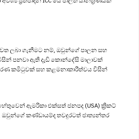
වශ්‍ය ප්‍රතිපාදන ICC යේ පාලිත යාන්ත්‍රණයක්
ැවත ලබා ගැනීමට නම්, ඔවුන්ගේ පාලන සහ
ිසින් පනවා ඇති දැඩි කොන්දේසි මාලාවක්
්‍යකරණ කමිටුවක් සහ කළමනාකාරීත්වය විසින්
හේතුවෙන් ඇමරිකා එක්සත් ජනපද (USA) ක්‍රිකට්
ුන්ගේ කණ්ඩායම්ද තවදුරටත් ජාත්‍යන්තර