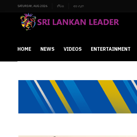
SATURDAY, AUG 2026
නිවස
අප ගැන
HOME
NEWS
VIDEOS
ENTERTAINMENT