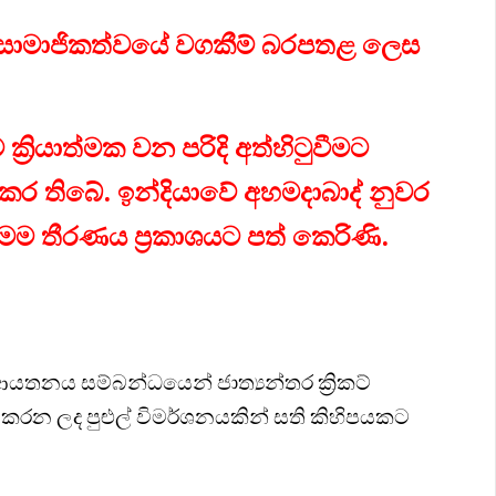
CC) සාමාජිකත්වයේ වගකීම් බරපතළ ලෙස
‍රියාත්මක වන පරිදි අත්හිටුවීමට
ය කර තිබේ. ඉන්දියාවේ අහමදාබාද් නුවර
මෙම තීරණය ප්‍රකාශයට පත් කෙරිණි.
 ආයතනය සම්බන්ධයෙන් ජාත්‍යන්තර ක්‍රිකට්
කරන ලද පුළුල් විමර්ශනයකින් සති කිහිපයකට