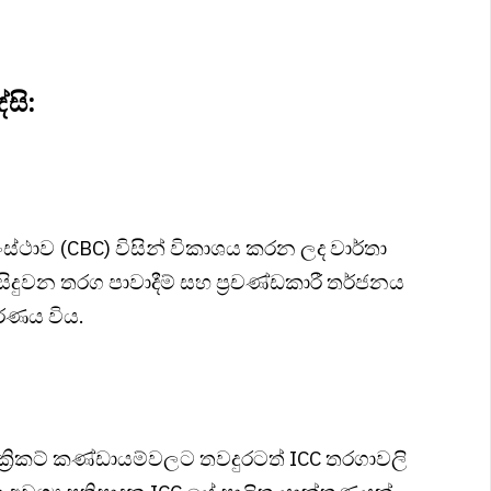
සි:
ංස්ථාව (CBC) විසින් විකාශය කරන ලද වාර්තා
ිදුවන තරග පාවාදීම් සහ ප්‍රචණ්ඩකාරී තර්ජනය
රණය විය.
ක්‍රිකට් කණ්ඩායම්වලට තවදුරටත් ICC තරගාවලි