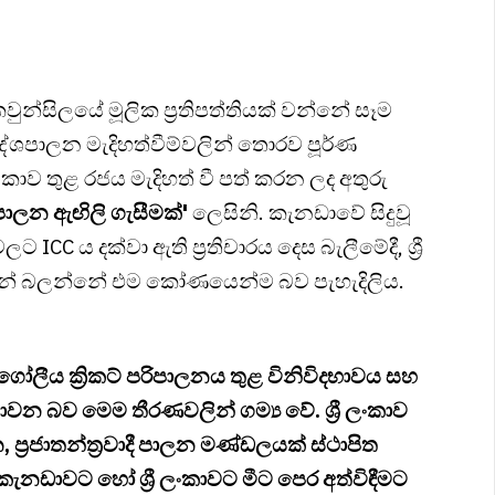
 කවුන්සිලයේ මූලික ප්‍රතිපත්තියක් වන්නේ සෑම
ේශපාලන මැදිහත්වීම්වලින් තොරව පූර්ණ
ී ලංකාව තුළ රජය මැදිහත් වී පත් කරන ලද අතුරු
ාලන ඇඟිලි ගැසීමක්'
ලෙසිනි. කැනඩාවේ සිදුවූ
ICC ය දක්වා ඇති ප්‍රතිචාරය දෙස බැලීමේදී, ශ්‍රී
ුන් බලන්නේ එම කෝණයෙන්ම බව පැහැදිලිය.
ගෝලීය ක්‍රිකට් පරිපාලනය තුළ විනිවිදභාවය සහ
න බව මෙම තීරණවලින් ගම්‍ය වේ. ශ්‍රී ලංකාව
ප්‍රජාතන්ත්‍රවාදී පාලන මණ්ඩලයක් ස්ථාපිත
ැනඩාවට හෝ ශ්‍රී ලංකාවට මීට පෙර අත්විඳීමට