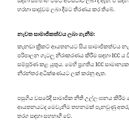
සඳහා සහභාගී වීමට අවස්ථාව ලබා දී ඇත. ඒ සඳහා අ
හරහා සෘජුවම ලබා දීමට තීරණය කර තිබේ.
නැවත සාමාජිකත්වය ලබා ගැනීම:
කැනඩා ක්‍රිකට් ආයතනයට සිය සාමාජිකත්වය න
පරිපාලන ගැටලු නිරාකරණය කිරීම සඳහා ICC ය ව
සම්පූර්ණ කළ යුතුය. මෙහි ප්‍රගතිය ICC සාමාන
නිරන්තර අධීක්ෂණයට ලක් කරනු ඇත.
පසුගිය වසරේදී සාමාජික නීති උල්ලංඝනය කිරීම 
ආයතනයටද මෙවැනිම තහනමක් පැනවුණු අතර, ඔව
තරග සඳහා සහභාගී වේ.