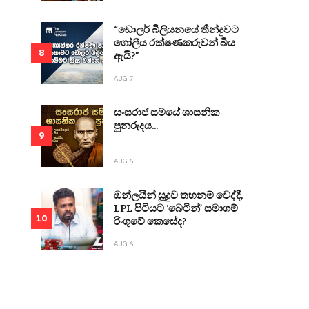
“ඩොලර් බිලියනයේ තීන්දුවට
ගෝලීය රක්ෂණකරුවන් බිය
8
ඇයි?”
AUG 7
සංඝරාජ සමයේ ශාසනික
පුනරුදය...
9
AUG 6
ඔන්ලයින් සූදුව තහනම් වෙද්දී,
LPL පිටියට ‘බෙටින්’ සමාගම්
10
රිංගුවේ කෙසේද?
AUG 6