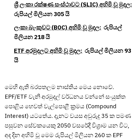
ශ්‍රී ලංකා රක්ෂණ සංස්ථාවට (SLIC) අහිමි වූ මුදල:
රුපියල් මිලියන 305 යි
ලංකා බැංකුවට (BOC) අහිමි වූ මුදල:
රුපියල්
මිලියන 218 යි
ETF අරමුදලට අහිමි වූ මුදල:
රුපියල් මිලියන 93
යි
මෙහි ඇති බරපතලම නාස්තිය මෙය නොවේ.
EPF/ETF වැනි අරමුදල් වර්ධනය වන්නේ සංයුක්ත
පොළිය හෙවත් වැල්පොළී ක්‍රමය (Compound
Interest) යටතේය. දැනට වයස අවුරුදු 35 ක පමණ
පසුවන සේවකයෙකු 2050 වසරේදී විශ්‍රාම යන විට,
අද දින අහිමි වූ මෙම රුපියල් මිලියන 260 ක EPF