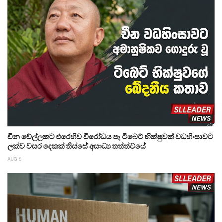
චීන වේල්ලකට එරෙහිව විරෝධය පෑ ටිබෙට් භික්ෂුවක් වධහිංසාවට
ලක්ව වසර දෙකක් තිස්සේ අසාධ්‍ය තත්ත්වයේ
AUG 6