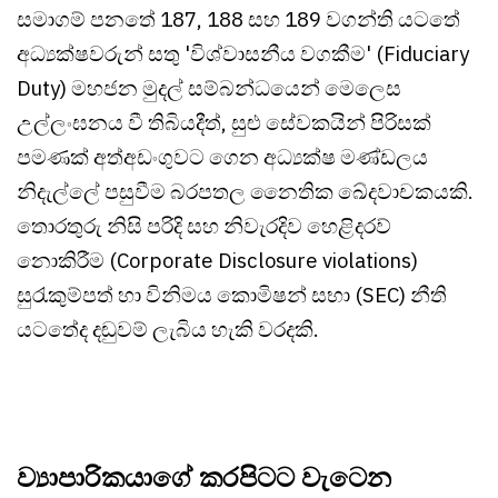
සමාගම් පනතේ 187, 188 සහ 189 වගන්ති යටතේ
අධ්‍යක්ෂවරුන් සතු 'විශ්වාසනීය වගකීම' (Fiduciary
Duty) මහජන මුදල් සම්බන්ධයෙන් මෙලෙස
උල්ලංඝනය වී තිබියදීත්, සුළු සේවකයින් පිරිසක්
පමණක් අත්අඩංගුවට ගෙන අධ්‍යක්ෂ මණ්ඩලය
නිදැල්ලේ පසුවීම බරපතල නෛතික ඛේදවාචකයකි.
තොරතුරු නිසි පරිදි සහ නිවැරදිව හෙළිදරව්
නොකිරීම (Corporate Disclosure violations)
සුරැකුම්පත් හා විනිමය කොමිෂන් සභා (SEC) නීති
යටතේද දඬුවම් ලැබිය හැකි වරදකි.
ව්‍යාපාරිකයාගේ කරපිටට වැටෙන