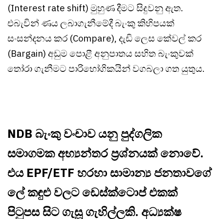
(Interest rate shift) මුහුණ දීමට සිදුවනු ඇත.
එබැවින් ණය ලබාගැනීමේදී බැංකු කිහිපයක්
සංසන්දනය කර (Compare), දැඩි ලෙස කේවල් කර
(Bargain) අඩුම පොළී අනුපාතය සහිත බැංකුවක්
තෝරා ගැනීමට පාරිභෝගිකයින් වගබලා ගත යුතුය.
NDB බැංකු වංචාව යනු පුද්ගලික
සමාගමක අභ්‍යන්තර ප්‍රශ්නයක් නොවේ.
එය EPF/ETF හරහා සාමාන්‍ය ජනතාවගේ
ලේ කඳුළු වලට ඩෙස්ක්ටොප් එකක්
පිටුපස සිට ගැසූ ගැහිල්ලකි. අධ්‍යක්ෂ