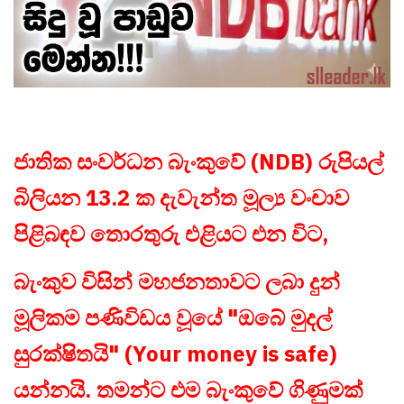
ජාතික සංවර්ධන බැංකුවේ (NDB) රුපියල්
බිලියන 13.2 ක දැවැන්ත මූල්‍ය වංචාව
පිළිබඳව තොරතුරු එළියට එන විට,
බැංකුව විසින් මහජනතාවට ලබා දුන්
මූලිකම පණිවිඩය වූයේ "ඔබේ මුදල්
සුරක්ෂිතයි" (Your money is safe)
යන්නයි. තමන්ට එම බැංකුවේ ගිණුමක්