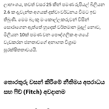
ලාභාංශය, තවත් වසර 25 කින් පමණ රුපියල් බිලියන
2.6 ක දැවැන්ත අගයක් දක්වා වර්ධනය වීමට ඉඩ
තිබුණි. මෙම බැංකු මංකොල්ලකරුවන් විසින්
සොරාගෙන ඇත්තේ හුදෙක් වර්තමාන මුදල් නොව,
මිලියන 10ක් පමණ වන පෞද්ගලික අංශයේ
වැඩකරන ජනතාවගේ අනාගත විශ්‍රාම
සුරක්ෂිතතාවයයි.
තොරතුරු වසන් කිරීමේ නීතිමය අපරාධය
සහ ෆිච් (Fitch) අවදානම