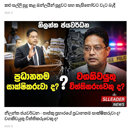
කළු සල්ලි සුදු කළ ඔන්ලයින් සූදුවට සහ කැසිනෝවට වැට බැඳි
AUG 5
නිලන්ත ජයවර්ධන - පාස්කු ප්‍රහාරයේ ප්‍රධානතම සාක්ෂිකරුවා ද?
වගකිවයුතු විත්තිකරුවෙකු ද?
AUG 4