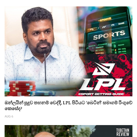
ඔන්ලයින් සූදුව තහනම් වෙද්දී, LPL පිටියට ‘බෙටින්’ සමාගම් රිංගුවේ
කෙසේද?
AUG 6