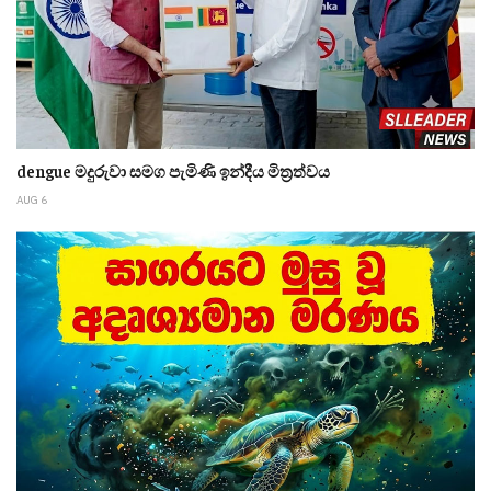
dengue මදුරුවා සමග පැමිණි ඉන්දීය මිත්‍රත්වය
AUG 6