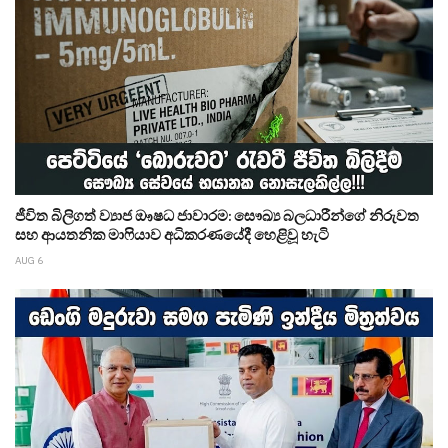
ජීවිත බිලිගත් ව්‍යාජ ඖෂධ ජාවාරම: සෞඛ්‍ය බලධාරීන්ගේ නිරුවත
සහ ආයතනික මාෆියාව අධිකරණයේදී හෙළිවූ හැටි
AUG 6