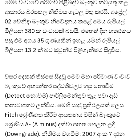
මෙම වංචාවේ පරිමාව පිළිබඳව බැංකුව කටයුතු කළ
ආකාරය බරපතල නීතිමය ගැටලු මතු කරයි. අප්‍රේල්
02 වෙනිදා බැංකුව නිවේදනය කළේ මෙය රුපියල්
මිලියන 380 ක වංචාවක් බවයි. එහෙත් දින හතරකට
පසු එම අගය 35 ගුණයකින් ඉහළ යමින් රුපියල්
බිලියන 13.2 ක් බව ඔවුන්ට පිළිගැනීමට සිදුවිය.
වසර දෙකක් තිස්සේ සිදුවූ මෙම මහා පරිමාණ වංචාව
බැංකුවේ අභ්‍යන්තර පද්ධතිවලට හසු නොවීම
(Detect නොවීම) පාර්ලිමේන්තුව තුළ පවා දැඩි
කතාබහකට ලක්විය. මෙහි සෘජු ප්‍රතිඵලයක් ලෙස
Fitch ශ්‍රේණිගත කිරීම් ආයතනය විසින් බැංකුවේ
ශ්‍රේණිය A- (A minus) දක්වා පහත හෙලන ලදී
(Downgrade). නීතිමය වගවීම: 2007 අංක 7 දරන