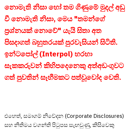
නොමැති නිසා හෝ තම ගිණුමේ මුදල් අඩු
වී නොමැති නිසා, මෙය "තමන්ගේ
ප්‍රශ්නයක් නොවේ" යැයි සිතා අත
පිසදාගත් බහුතරයක් පුරවැසියන් සිටිති.
ඉන්ටපෝල් (Interpol) හරහා
සැකකරුවන් කිහිපදෙනෙකු අත්අඩංගුවට
ගත් පුවතින් සෑහීමකට පත්වූවෝද වෙති.
එහෙත්, සමාගම් නිවේදන (Corporate Disclosures)
සහ නීතිමය වගන්ති පිටුපස සැඟවුණු, කිසිවෙකු