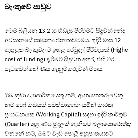
බැංකුවේ පාඩුව
මෙම බිලියන 13.2 ක හිඩැස පිරවීමට සිදුවන්නේද
අවසානයේ සාමාන්‍ය ජනතාවටමය. ඉදිරි මාස 12
ඇතුළත බැංකුවලට ඉහළ අරමුදල් පිරිවැයක් (Higher
cost of funding) දැරීමට සිදුවන අතර, එහි බර
පැටවෙන්නේ ණය ගැනුම්කරුවන් මතය.
ඔබ කුඩා ව්‍යාපාරිකයෙකු නම්, ආනයනකරුවෙකු
නම් හෝ කඩයක් පවත්වාගෙන යමින් කාරක
ප්‍රාග්ධනයක් (Working Capital) සඳහා ඉදිරි කාර්තුව
(Quarter) තුළ ණය මුදලක් ගැනීමට බලාපොරොත්තු
වන්නේ නම්, ඔබට වැඩි පොළී අනුපාතයකට