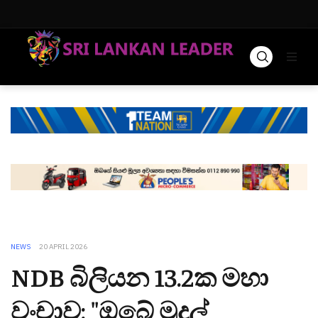
NEWS
20 APRIL 2026
NDB බිලියන 13.2ක මහා
වංචාව: "ඔබේ මුදල්