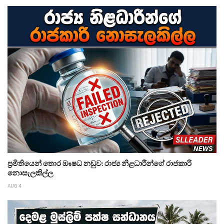
ප්‍රමිතියෙන් තොර ඖෂධ නඩුව: රාජ්‍ය නිළධාරීන්ගේ රාජකාරි
නොසැලකිල්ල
AUG 4