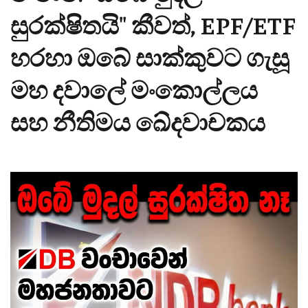
සුරක්ෂිතයි" කීවත්, EPF/ETF
හරහා ඔබේ සාක්කුවට ගැසූ
මහ දවාලේ මංකොල්ලය
සහ නීතිමය ඛේදවාචකය