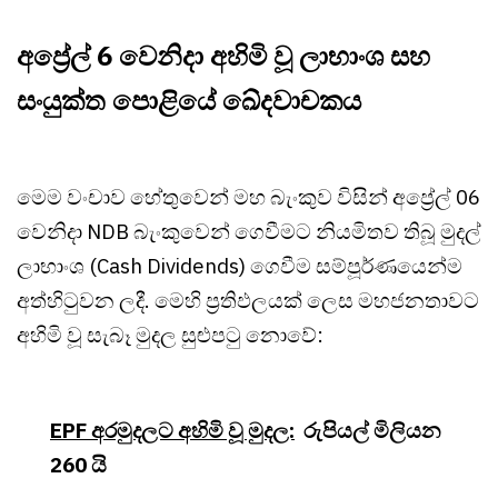
අප්‍රේල් 6 වෙනිදා අහිමි වූ ලාභාංශ සහ
සංයුක්ත පොළියේ ඛේදවාචකය
මෙම වංචාව හේතුවෙන් මහ බැංකුව විසින් අප්‍රේල් 06
වෙනිදා NDB බැංකුවෙන් ගෙවීමට නියමිතව තිබූ මුදල්
ලාභාංශ (Cash Dividends) ගෙවීම සම්පූර්ණයෙන්ම
අත්හිටුවන ලදී. මෙහි ප්‍රතිඵලයක් ලෙස මහජනතාවට
අහිමි වූ සැබෑ මුදල සුළුපටු නොවේ:
EPF අරමුදලට අහිමි වූ මුදල:
රුපියල් මිලියන
260 යි