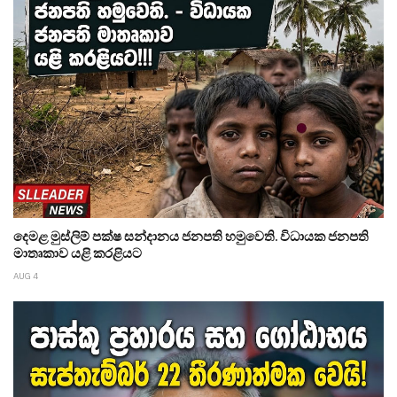
දෙමළ මුස්ලිම් පක්ෂ සන්දානය ජනපති හමුවෙති. විධායක ජනපති
මාතෘකාව යළි කරළියට
AUG 4