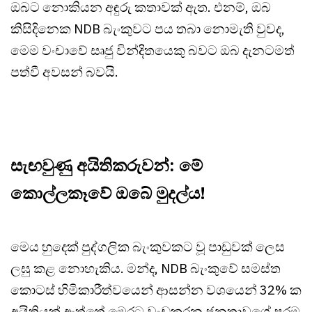
ඔබට නොකියන අඳුරු කතාවක් ඇත. එනම්, ඔබ
කිසිදිනෙක NDB බැංකුවට පය තබා නොමැති වුවද,
මෙම වංචාවේ සෘජු වින්දිතයෙකු බවට ඔබ දැනටමත්
පත්වී අවසන් බවයි.
සැඟවුණු අයිතිකරුවන්: මේ
කොල්ලකෑවේ ඔබේ මුදල්ය!
මෙය හුදෙක් පුද්ගලික බැංකුවකට වූ පාඩුවක් ලෙස
ලඝු කළ නොහැකිය. මන්ද, NDB බැංකුවේ සමස්ත
කොටස් හිමිකාරීත්වයෙන් ආසන්න වශයෙන් 32% ක
අයිතියක් ඇත්තේ මෙරට වැඩකරන ජනතාවගේ පරම