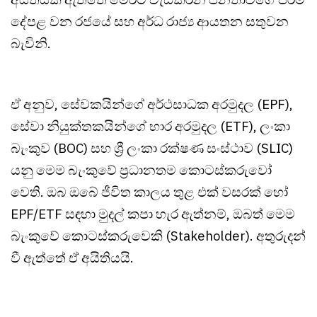
දේපළ වන රජයේ සහ අර්ධ රාජ්‍ය ආයතන සතුවන
බැවිනි.
ඒ අනුව, සේවකයින්ගේ අර්ථසාධක අරමුදල (EPF),
සේවා නියුක්තකයින්ගේ භාර අරමුදල (ETF), ලංකා
බැංකුව (BOC) සහ ශ්‍රී ලංකා රක්ෂණ සංස්ථාව (SLIC)
යනු මෙම බැංකුවේ ප්‍රධානතම කොටස්කරුවෝ
වෙති. ඔබ ඔබේ ජීවිත කාලය තුළ එක් වසරක් හෝ
EPF/ETF සඳහා මුදල් කපා හැර ඇත්නම්, ඔබත් මෙම
බැංකුවේ කොටස්කරුවෙකි (Stakeholder). අතුරුදන්
වී ඇත්තේ ඒ අයිතියයි.