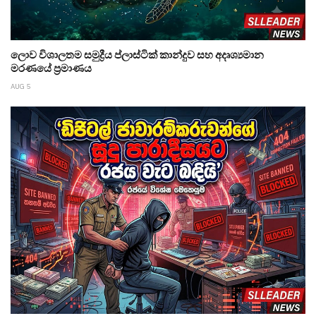
ලොව විශාලතම සමුද්‍රීය ප්ලාස්ටික් කාන්දුව සහ අදෘශ්‍යමාන
මරණයේ ප්‍රමාණය
AUG 5