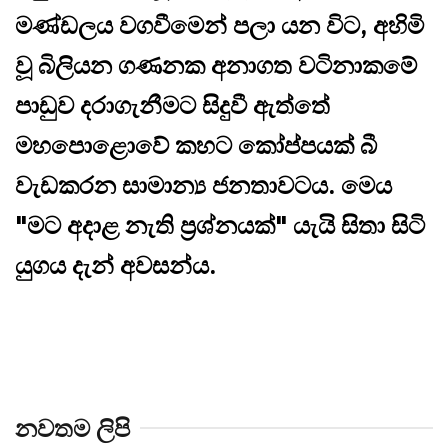
මණ්ඩලය වගවීමෙන් පලා යන විට, අහිමි
වූ බිලියන ගණනක අනාගත වටිනාකමේ
පාඩුව දරාගැනීමට සිදුවී ඇත්තේ
මහපොළොවේ කහට කෝප්පයක් බී
වැඩකරන සාමාන්‍ය ජනතාවටය. මෙය
"මට අදාළ නැති ප්‍රශ්නයක්" යැයි සිතා සිටි
යුගය දැන් අවසන්ය.
නවතම ලිපි