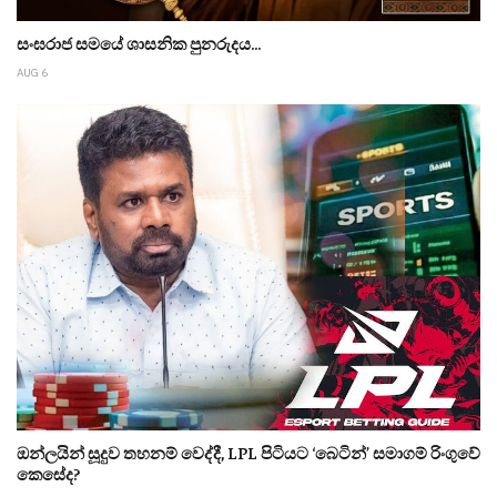
සංඝරාජ සමයේ ශාසනික පුනරුදය...
AUG 6
ඔන්ලයින් සූදුව තහනම් වෙද්දී, LPL පිටියට ‘බෙටින්’ සමාගම් රිංගුවේ
කෙසේද?