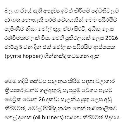
බලාගාරයේ ඇති අපද්‍රව්‍ය ඉවත් කිරීමේ පද්ධතිවලට
දරාගත නොහැකි තරම් වේගයකින් මෙම පයිරයිට්
පැමිණීම නිසා මෝල් තුළ ඒවා සිරවී, අධික ලෙස
රත්වීමකට ලක් විය. මෙහි ප්‍රතිඵලයක් ලෙස 2026
මාර්තු 5 වන දින එක් මෝලක පයිරයිට් ආප්පයක
(pyrite hopper) ගින්නක්ද හටගෙන ඇත.
මෙම හදිසි තත්වය පාලනය කිරීම සඳහා බලාගාර
ක්‍රියාකරුවන්ට ගල්අඟුරු සැපයුම් වේගය පැයට
මෙට්‍රික් ටොන් 26 දක්වා සැලකිය යුතු ලෙස අඩු
කිරීමටත්, මෝල් පිරිසිදු කරන තෙක් තාවකාලිකව
තෙල් දාහක (oil burners) භාවිතා කිරීමටත් සිදුවිය.