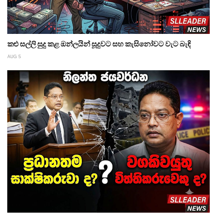
කළු සල්ලි සුදු කළ ඔන්ලයින් සූදුවට සහ කැසිනෝවට වැට බැඳි
AUG 5