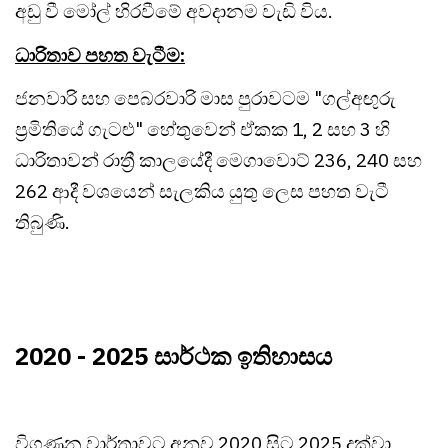
අඩු වී මෝල් හිරවීමේ අවදානම වැඩි විය.
ධාරිතාව පහත වැටීම:
ජනවාරි සහ පෙබරවාරි මාස පුරාවටම "ගල්අඟුරු
ප්‍රමිතියේ ගැටළු" හේතුවෙන් ඒකක 1, 2 සහ 3 හි
ධාරිතාවන් රාත්‍රී කාලයේදී මෙගාවොට් 236, 240 සහ
262 ආදී වශයෙන් සැලකිය යුතු ලෙස පහත වැටී
තිබුණි.
2020 - 2025 සාර්ථක ඉතිහාසය
විගණන වාර්තාවට අනුව 2020 සිට 2025 දක්වා