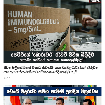
ජීවිත බිලිගත් ව්‍යාජ ඖෂධ ජාවාරම: සෞඛ්‍ය බලධාරීන්ගේ නිරුවත
සහ ආයතනික මාෆියාව අධිකරණයේදී හෙළිවූ හැටි
AUG 6