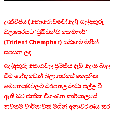
ලක්විජය (නොරොච්චෝලේ) ගල්අඟුරු
බලාගාරයට ‘ට්‍රයිඩන්ට් කෙම්ෆාර්’
(Trident Chemphar) සමාගම මගින්
සපයන ලද
ගල්අඟුරු තොගවල ප්‍රමිතිය දැඩි ලෙස බාල
වීම හේතුවෙන් බලාගාරයේ දෛනික
මෙහෙයුම්වලට බරපතල බාධා එල්ල වී
ඇති බව ජාතික විගණන කාර්යාලයේ
නවතම වාර්තාවක් මගින් අනාවරණය කර