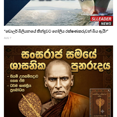
“ඩොලර් බිලියනයේ තීන්දුවට ගෝලීය රක්ෂණකරුවන් බිය ඇයි?”
AUG 7