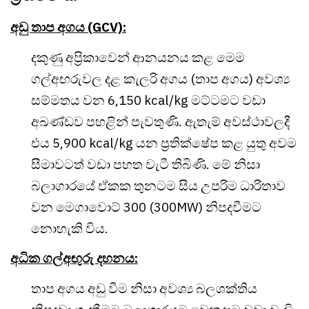
අඩු තාප අගය (GCV):
දකුණු අප්‍රිකාවෙන් ආනයනය කළ මෙම
ගල්අඟරුවල දළ කැලරි අගය (තාප අගය) අවශ්‍ය
සම්මතය වන 6,150 kcal/kg මට්ටමට වඩා
අඛණ්ඩව පහළින් පැවතුණි. ඇතැම් අවස්ථාවලදී
එය 5,900 kcal/kg යන ප්‍රතික්ෂේප කළ යුතු අවම
සීමාවටත් වඩා පහත වැටී තිබිණි. මේ නිසා
බලාගාරයේ ඒකක තුනටම සිය උපරිම ධාරිතාව
වන මෙගාවොට් 300 (300MW) නිපදවීමට
නොහැකි විය.
අධික ගල්අඟුරු දහනය:
තාප අගය අඩු වීම නිසා අවශ්‍ය බලශක්තිය