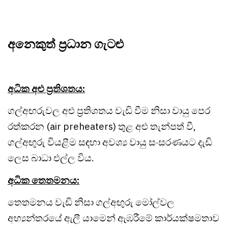
අනෙකුත් ප්‍රධාන ගැටළු
අධික අළු ප්‍රතිශතය:
ගල්අඟරුවල අළු ප්‍රතිශතය වැඩි වීම නිසා වායු පෙර
රත්කරන (air preheaters) තුළ අළු තැන්පත් වී,
ගල්අඟුරු වියළීම සඳහා අවශ්‍ය වායු සංසරණයට දැඩි
ලෙස බාධා එල්ල විය.
අධික තෙතමනය:
තෙතමනය වැඩි නිසා ගල්අඟුරු මෝල්වල
අභ්‍යන්තරයේ ඇලී යාමෙන් ඇඹරීමේ කාර්යක්ෂමතාව