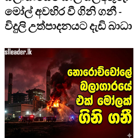
මෝල් අවහිර වී ගිනි ගනී -
විදුලි උත්පාදනයට දැඩි බාධා