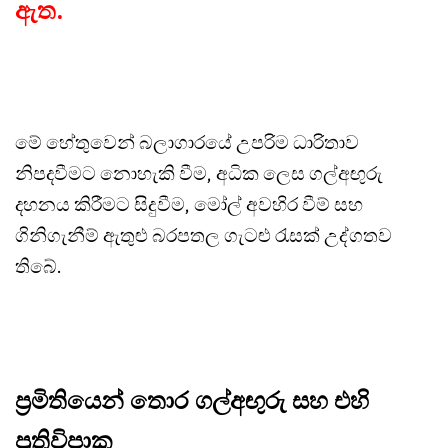
ඇත.
මේ හේතුවෙන් බලාගාරයේ උපරිම ධාරිතාව
නිපදවීමට නොහැකි වීම, අධික ලෙස ගල්අඟුරු
දහනය කිරීමට සිදුවීම, මෝල් අවහිර වීම් සහ
ගිනිගැනීම් ඇතුළු බරපතල ගැටළු රැසක් උද්ගතව
තිබේ.
ප්‍රමිතියෙන් තොර ගල්අඟුරු සහ එහි
ප්‍රතිවිපාක