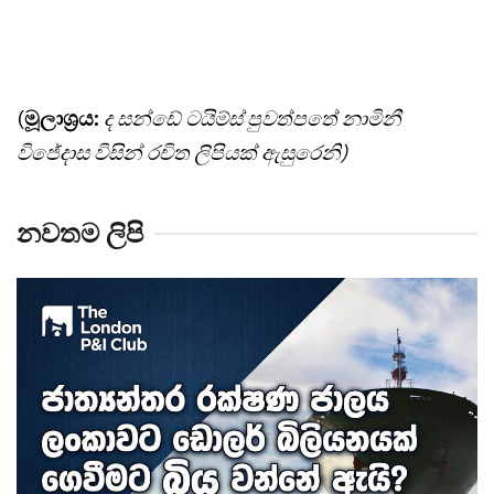
(
මූලාශ්‍රය:
ද සන්ඩේ ටයිම්ස් පුවත්පතේ නාමිනී
විජේදාස විසින් රචිත ලිපියක් ඇසුරෙනි)
නවතම ලිපි