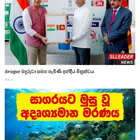
dengue මදුරුවා සමග පැමිණි ඉන්දීය මිත්‍රත්වය
AUG 6