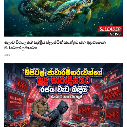
ලොව විශාලතම සමුද්‍රීය ප්ලාස්ටික් කාන්දුව සහ අදෘශ්‍යමාන
මරණයේ ප්‍රමාණය
AUG 5