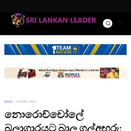
NEWS
19 APRIL 2026
නොරොච්චෝලේ
බලාගාරයට බාල ගල්අඟුරු: