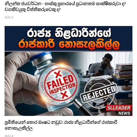
නිලන්ත ජයවර්ධන - පාස්කු ප්‍රහාරයේ ප්‍රධානතම සාක්ෂිකරුවා ද?
වගකිවයුතු විත්තිකරුවෙකු ද?
AUG 4
ප්‍රමිතියෙන් තොර ඖෂධ නඩුව: රාජ්‍ය නිළධාරීන්ගේ රාජකාරි
නොසැලකිල්ල
AUG 4