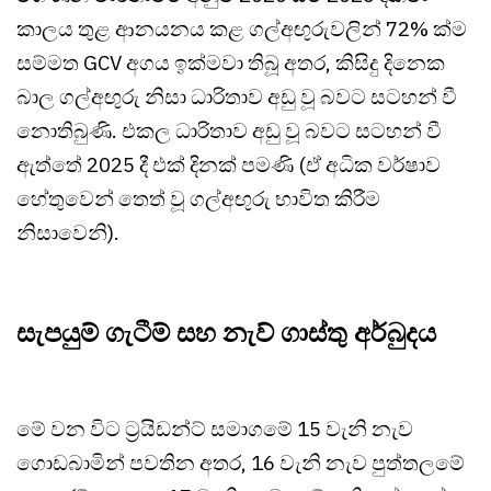
කාලය තුළ ආනයනය කළ ගල්අඟුරුවලින් 72% ක්ම
සම්මත GCV අගය ඉක්මවා තිබූ අතර, කිසිදු දිනෙක
බාල ගල්අඟුරු නිසා ධාරිතාව අඩු වූ බවට සටහන් වී
නොතිබුණි. එකල ධාරිතාව අඩු වූ බවට සටහන් වී
ඇත්තේ 2025 දී එක් දිනක් පමණි (ඒ අධික වර්ෂාව
හේතුවෙන් තෙත් වූ ගල්අඟුරු භාවිත කිරීම
නිසාවෙනි).
සැපයුම් ගැටීම් සහ නැව් ගාස්තු අර්බුදය
මේ වන විට ට්‍රයිඩන්ට් සමාගමේ 15 වැනි නැව
ගොඩබාමින් පවතින අතර, 16 වැනි නැව පුත්තලමේ