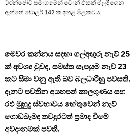
ටරන්ජෝට් සමාගමෙන් ටොන් එකක් මිලදී ගෙන
ඇත්තේ ඩොලර් 142 ක ඉහළ මිලකටය.
මෙවර කන්නය සඳහා ගල්අඟුරු නැව් 25
ක් අවශ්‍ය වුවද, සමස්ත සැපයුම නැව් 23
කට සීමා වනු ඇති බව බලධාරීහු පවසති.
දැනට පවතින අයහපත් කාලගුණය සහ
රළු මුහුදු ස්වභාවය හේතුවෙන් නැව්
ගොඩබෑමද තවදුරටත් ප්‍රමාද වීමේ
අවදානමක් පවතී.