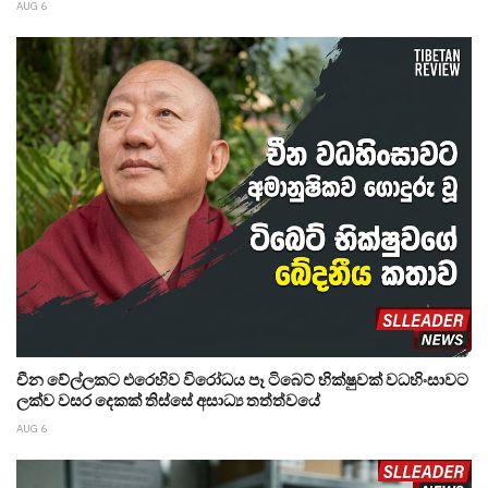
AUG 6
චීන වේල්ලකට එරෙහිව විරෝධය පෑ ටිබෙට් භික්ෂුවක් වධහිංසාවට
ලක්ව වසර දෙකක් තිස්සේ අසාධ්‍ය තත්ත්වයේ
AUG 6