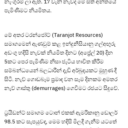
නැංගුරම් ලා ඇත. 17 වැනි නැවද මේ සති අන්තයේ
පැමිණීමට නියමිතය.
මේ අතර ටරන්ජෝට් (Taranjot Resources)
සමාගමෙන් ඇණවුම් කළ ඉන්දුනීසියානු ගල්අඟුරු
අඩංගු හදිසි නැවක් නියමිත දිනට (අප්‍රේල් 20) දින
5කට පෙර පැමිණීම නිසා ජැටිය භාවිත කිරීම
සම්බන්ධයෙන් බලධාරීන් දැඩි අර්බුදයකට මුහුණ දී
සිටී. නැව් ගොඩබෑම ප්‍රමාද වන සෑම දිනකම අමතර
නැව් ගාස්තු (demurrages) ගෙවීමට රජයට සිදුවේ.
ට්‍රයිඩන්ට් සමාගම ටොන් එකක් ඇමරිකානු ඩොලර්
98.5 කට සැපයුවද, මෙම හදිසි මිලදී ගැනීම් යටතේ