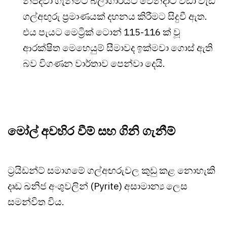
නිපදවා ගැනීමට බලාගාරයට වෙනදාට වඩා වැඩි
ගල්අඟුරු ප්‍රමාණයක් දහනය කිරීමට සිදුවී ඇත.
එය පැයට මෙට්‍රික් ටොන් 115-116 ක් වූ
ආරක්ෂිත මෙහෙයුම් සීමාවද ඉක්මවා ගොස් ඇති
බව විගණන වාර්තාව පෙන්වා දෙයි.
මෝල් අවහිර වීම් සහ ගිනි ගැනීම්
ට්‍රයිඩන්ට් සමාගමේ ගල්අඟරුවල කුඩු කළ නොහැකි
දෘඩ ඛනිජ අංශුවලින් (Pyrite) අසාමාන්‍ය ලෙස
සමන්විත විය.