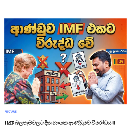
FEATURE
IMF බලපෑම්වලට දිසානායක ආණ්ඩුවේ විරෝධය!!!