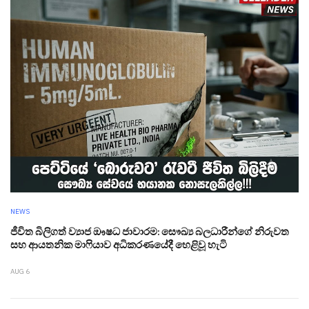
NEWS
ජීවිත බිලිගත් ව්‍යාජ ඖෂධ ජාවාරම: සෞඛ්‍ය බලධාරීන්ගේ නිරුවත
සහ ආයතනික මාෆියාව අධිකරණයේදී හෙළිවූ හැටි
AUG 6