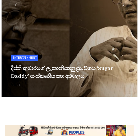
ENTERTAINMENT
දීප්ති කුමාරගේ ලැකානියානු ප්‍රවේශය,‘Sugar
Daddy’ සංස්කෘතිය සහ අරගලය
JUL 31