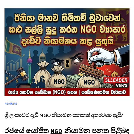
FEATURE
ශ්‍රී ලංකාවට දැඩි NGO නියාමන පනතක් අත්‍යවශ්‍ය ඇයි?
රජයේ යෝජිත
නියාමන පනත පිළිබඳ
NGO