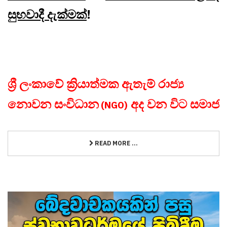
සුභවාදී දැක්මක්
!
ශ්‍රී ලංකාවේ ක්‍රියාත්මක ඇතැම් රාජ්‍ය
නොවන සංවිධාන
අද වන විට සමාජ
(NGO)
READ MORE ...