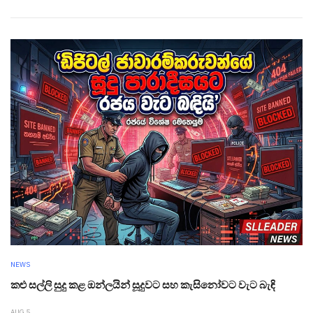
NEWS
කළු සල්ලි සුදු කළ ඔන්ලයින් සූදුවට සහ කැසිනෝවට වැට බැඳි
AUG 5