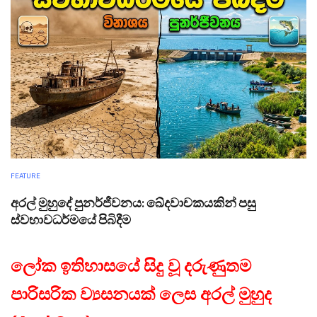
FEATURE
අරල් මුහුදේ පුනර්ජීවනය: ඛේදවාචකයකින් පසු
ස්වභාවධර්මයේ පිබිදීම
ලෝක ඉතිහාසයේ සිදු වූ දරුණුතම
පාරිසරික ව්‍යසනයක් ලෙස අරල් මුහුද