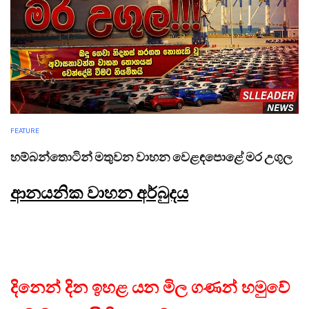
FEATURE
හම්බන්තොටින් මතුවන වාහන වෙළඳපොළේ මර උගුල
ආනයනික වාහන අර්බුදය
දිනෙන් දින ඉහළ යන මිල ගණන් හමුවේ