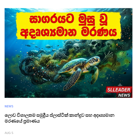
NEWS
ලොව විශාලතම සමුද්‍රීය ප්ලාස්ටික් කාන්දුව සහ අදෘශ්‍යමාන
මරණයේ ප්‍රමාණය
AUG 5