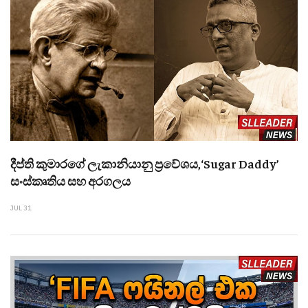
දීප්ති කුමාරගේ ලැකානියානු ප්‍රවේශය,‘Sugar Daddy’
සංස්කෘතිය සහ අරගලය
JUL 31