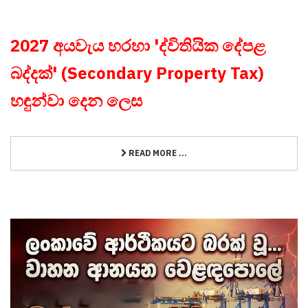
2027 අයවැය හරහා 'ද්විතියික දේපළ
බද්දක්' (Secondary Property Tax)
හඳුන්වා දෙන ලෙස
READ MORE ...