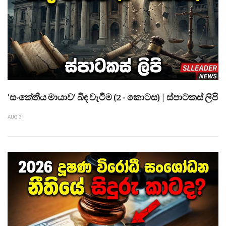
'සංකේතීය මායාව' බිඳ වැටීම (2 - කොටස) | ස්පාටකස් ලිපි
AUG 3