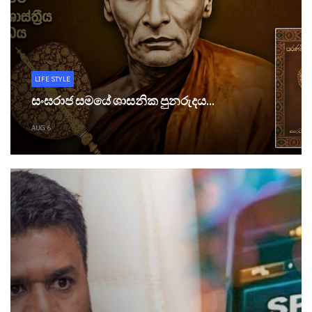
LIFE STYLE
සංඝරාජ සමයේ ශාසනික පුනරුදය...
AUG 6