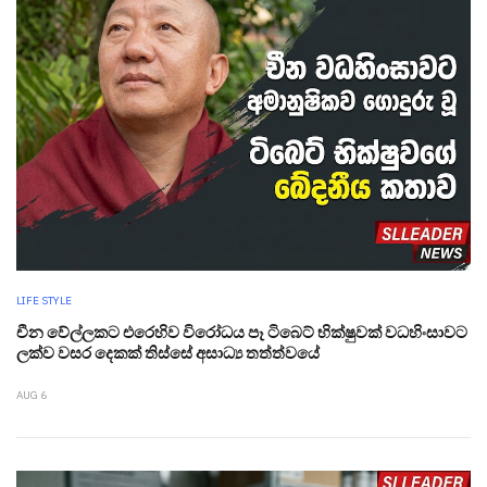
LIFE STYLE
චීන වේල්ලකට එරෙහිව විරෝධය පෑ ටිබෙට් භික්ෂුවක් වධහිංසාවට
ලක්ව වසර දෙකක් තිස්සේ අසාධ්‍ය තත්ත්වයේ
AUG 6