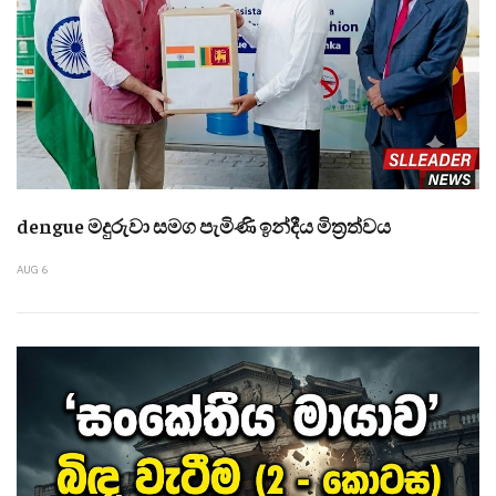
dengue මදුරුවා සමග පැමිණි ඉන්දීය මිත්‍රත්වය
AUG 6