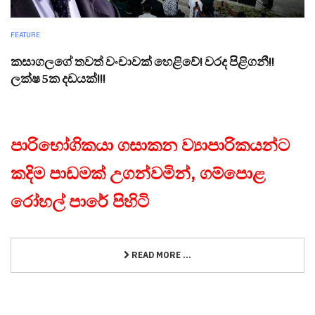
FEATURE
කසාගලගේ තවත් වංචාවක් හෙළිවේ! වරද පිළිගනී!!
ලක්ෂ 5ක දඩයක්!!!
පාරිභෝගිකයා ගසාකන ව්‍යාපාරිකයන්ට
කදිම පාඩමක් උගන්වමින්, ගම්පොළ
රෝහල් පාරේ පිහිටි
READ MORE ...