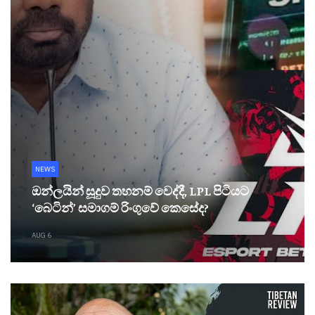
NEWS
ඔන්ලයින් සූදුව තහනම් වෙද්දී, LPL පිටියට
‘බෙටින්’ සමාගම් රිංගුවේ කෙසේද?
AUG 6