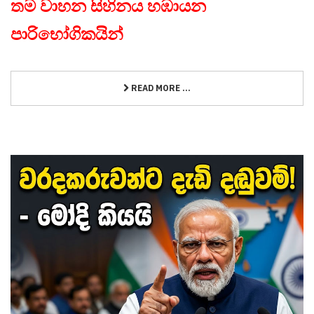
තම වාහන සිහිනය හඹායන
පාරිභෝගිකයින්
READ MORE ...