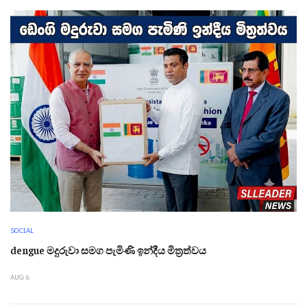
SOCIAL
dengue මදුරුවා සමග පැමිණි ඉන්දීය මිත්‍රත්වය
AUG 6