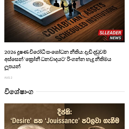
2026 දූෂණ විරෝධී සංශෝධන නීතිය: දැඩි දඬුවම්
අස්සෙන් 'ක්‍රෝනී ධනවාදයට' රිංගන්න හැදූ නීතිමය
ලූපයන්
AUG 2
විශේෂාංග