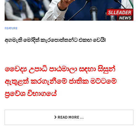
FEATURE
අගමැති මෝදිත් කැරපොත්තන්ට එකඟ වෙයි!
වෛද්‍ය උපාධි පාඨමාලා සඳහා සිසුන්
ඇතුළත් කරගැනීමේ ජාතික මට්ටමේ
ප්‍රවේශ විභාගයේ
READ MORE ...