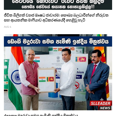
ජීවිත බිලිගත් ව්‍යාජ ඖෂධ ජාවාරම: සෞඛ්‍ය බලධාරීන්ගේ නිරුවත
සහ ආයතනික මාෆියාව අධිකරණයේදී හෙළිවූ හැටි
AUG 6
dengue මදුරුවා සමග පැමිණි ඉන්දීය මිත්‍රත්වය