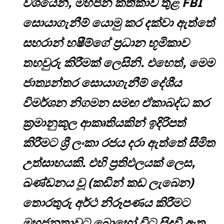
වශයෙන්, මහජන කතිකාව තුළ FBI
සොයාගැනීම් යොමු කර දක්වා ඇත්තේ
සහරාන් හෂීම්ගේ ප්‍රධාන භූමිකාව
තහවුරු කිරීමක් ලෙසිනි. එහෙත්, මෙම
ජාත්‍යන්තර සොයාගැනීම් දේශීය
විමර්ශන නිගමන සමඟ ඒකාබද්ධ කර
ක්‍රමානුකූල ආකෘතියකින් ඉදිරිපත්
කිරීමට ශ්‍රී ලංකා රජය දරා ඇත්තේ සීමිත
උත්සාහයකි. එහි ප්‍රතිඵලයක් ලෙස,
ඛණ්ඩනය වූ (කඩින් කඩ ලැබෙන)
තොරතුරු අර්ථ නිරූපණය කිරීමට
මහජනතාවට බොහෝ විට සිදුවී ඇත.