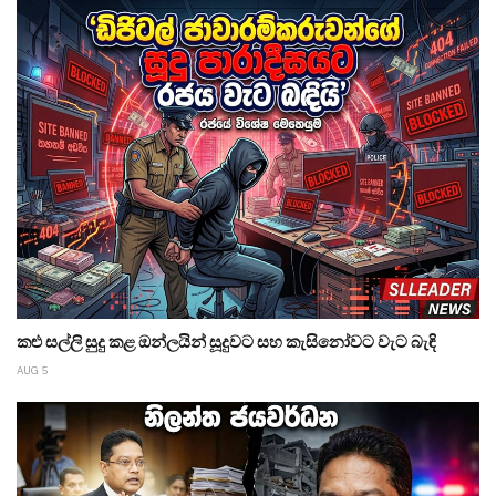
කළු සල්ලි සුදු කළ ඔන්ලයින් සූදුවට සහ කැසිනෝවට වැට බැඳි
AUG 5