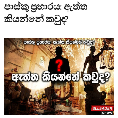
පාස්කු ප්‍රහාරය: ඇත්ත
කියන්නේ කවුද?