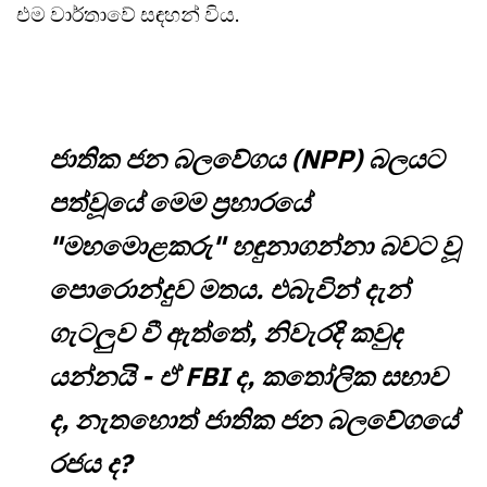
එම වාර්තාවේ සඳහන් විය.
ජාතික ජන බලවේගය (NPP) බලයට
පත්වූයේ මෙම ප්‍රහාරයේ
"මහමොළකරු" හඳුනාගන්නා බවට වූ
පොරොන්දුව මතය. එබැවින් දැන්
ගැටලුව වී ඇත්තේ, නිවැරදි කවුද
යන්නයි - ඒ FBI ද, කතෝලික සභාව
ද, නැතහොත් ජාතික ජන බලවේගයේ
රජය ද?