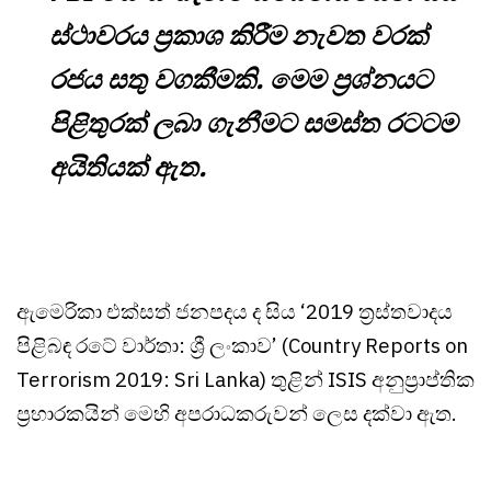
ස්ථාවරය ප්‍රකාශ කිරීම නැවත වරක්
රජය සතු වගකීමකි. මෙම ප්‍රශ්නයට
පිළිතුරක් ලබා ගැනීමට සමස්ත රටටම
අයිතියක් ඇත.
ඇමෙරිකා එක්සත් ජනපදය ද සිය ‘2019 ත්‍රස්තවාදය
පිළිබඳ රටේ වාර්තා: ශ්‍රී ලංකාව’ (Country Reports on
Terrorism 2019: Sri Lanka) තුළින් ISIS අනුප්‍රාප්තික
ප්‍රහාරකයින් මෙහි අපරාධකරුවන් ලෙස දක්වා ඇත.