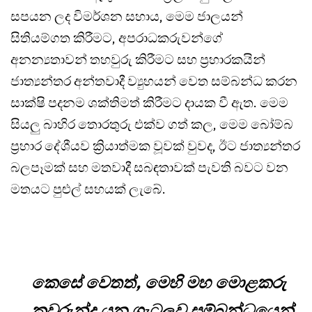
සපයන ලද විමර්ශන සහාය, මෙම ජාලයන්
සිතියම්ගත කිරීමට, අපරාධකරුවන්ගේ
අනන්‍යතාවන් තහවුරු කිරීමට සහ ප්‍රහාරකයින්
ජාත්‍යන්තර අන්තවාදී ව්‍යුහයන් වෙත සම්බන්ධ කරන
සාක්ෂි පදනම ශක්තිමත් කිරීමට දායක වී ඇත. මෙම
සියලු බාහිර තොරතුරු එක්ව ගත් කල, මෙම බෝම්බ
ප්‍රහාර දේශීයව ක්‍රියාත්මක වූවක් වුවද, ඊට ජාත්‍යන්තර
බලපෑමක් සහ මතවාදී සබඳතාවක් පැවති බවට වන
මතයට පුළුල් සහයක් ලැබේ.
කෙසේ වෙතත්, මෙහි මහ මොළකරු
කවුරුන්ද යන ගැටලුව සම්බන්ධයෙන්