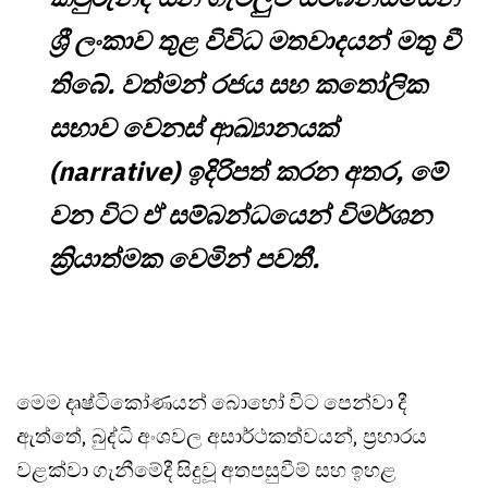
ශ්‍රී ලංකාව තුළ විවිධ මතවාදයන් මතු වී
තිබේ. වත්මන් රජය සහ කතෝලික
සභාව වෙනස් ආඛ්‍යානයක්
(narrative) ඉදිරිපත් කරන අතර, මේ
වන විට ඒ සම්බන්ධයෙන් විමර්ශන
ක්‍රියාත්මක වෙමින් පවතී.
මෙම දෘෂ්ටිකෝණයන් බොහෝ විට පෙන්වා දී
ඇත්තේ, බුද්ධි අංශවල අසාර්ථකත්වයන්, ප්‍රහාරය
වළක්වා ගැනීමේදී සිදුවූ අතපසුවීම් සහ ඉහළ