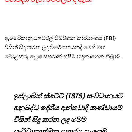
ඇමෙරිකානු ෆෙඩරල් විමර්ශන කාර්යාංශය (FBI)
විසින් සිදු කරන ලද විමර්ශනයකදී මෙහි මහ
මොළකරු ලෙස සහරාන් හෂීම් හඳුනාගෙන තිබුණි.
ඉස්ලාමික් ස්ටේට් (ISIS) සංවිධානයට
අනුබද්ධ දේශීය අන්තවාදී කණ්ඩායම්
විසින් සිදු කරන ලද මෙම
සංවිධානාත්මක ප්‍රහාරය සැලසුම්