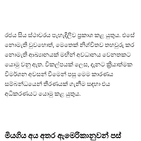
රජය සිය ස්ථාවරය පැහැදිලිව ප්‍රකාශ කළ යුතුය. එසේ
නොමැති වුවහොත්, මෙතෙක් නිශ්චිතව තහවුරු කර
නොමැති ආඛ්‍යානයක් මඟින් අවධානය වෙනතකට
යොමු වනු ඇත. විකල්පයක් ලෙස, දැනට ක්‍රියාත්මක
විමර්ශන අවසන් වීමෙන් පසු මෙම කාරණය
සම්බන්ධයෙන් තීරණයක් ගැනීම සඳහා එය
අධිකරණයට යොමු කළ යුතුය.
මියගිය අය අතර ඇමෙරිකානුවන් පස්