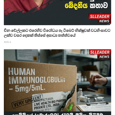
චීන වේල්ලකට එරෙහිව විරෝධය පෑ ටිබෙට් භික්ෂුවක් වධහිංසාවට
ලක්ව වසර දෙකක් තිස්සේ අසාධ්‍ය තත්ත්වයේ
AUG 6