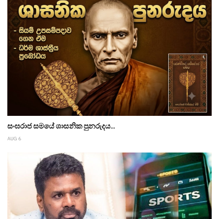
සංඝරාජ සමයේ ශාසනික පුනරුදය...
AUG 6