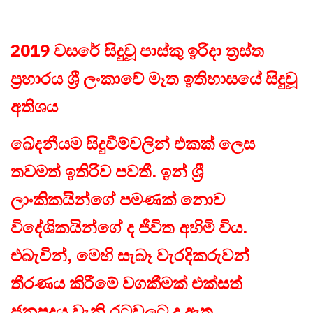
2019 වසරේ සිදුවූ පාස්කු ඉරිදා ත්‍රස්ත
ප්‍රහාරය ශ්‍රී ලංකාවේ මෑත ඉතිහාසයේ සිදුවූ
අතිශය
ඛේදනීයම සිදුවීම්වලින් එකක් ලෙස
තවමත් ඉතිරිව පවතී. ඉන් ශ්‍රී
ලාංකිකයින්ගේ පමණක් නොව
විදේශිකයින්ගේ ද ජීවිත අහිමි විය.
එබැවින්, මෙහි සැබෑ වැරදිකරුවන්
තීරණය කිරීමේ වගකීමක් එක්සත්
ජනපදය වැනි රටවලට ද ඇත.