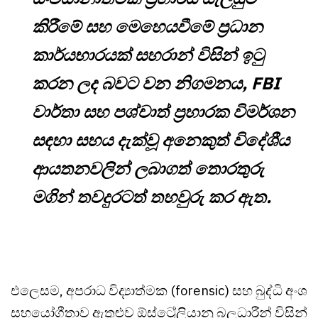
කිරීමේ සහ මෙහෙයවීමේ ප්‍රධාන
කාර්යභාරයක් සහරාන් විසින් ඉටු
කරන ලද බවට වන නිගමනය, FBI
වාර්තා සහ පශ්චාත් ප්‍රහාරක විමර්ශන
සඳහා සහය දැක්වූ අනෙකුත් විදේශීය
ආයතනවලින් ලබාගත් තොරතුරු
මගින් තවදුරටත් තහවුරු කර ඇත.
එලෙසම, අපරාධ විද්‍යාත්මක (forensic) සහ බුද්ධි අංශ
සහයෝගීතාව ඇතුළුව ඕස්ට්‍රේලියානු බලධාරීන් විසින්