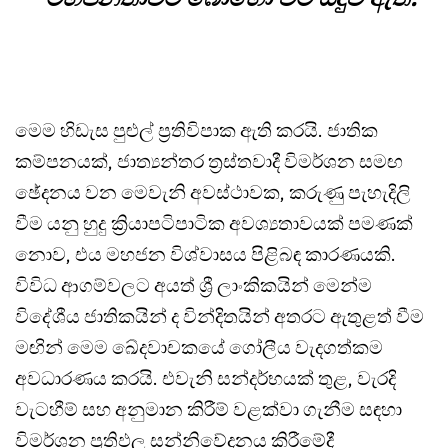
මෙම හිඩැස පුළුල් ප්‍රතිවිපාක ඇති කරයි. ජාතික
කම්පනයක්, ජාත්‍යන්තර ත්‍රස්තවාදී විමර්ශන සමඟ
ඡේදනය වන මෙවැනි අවස්ථාවක, කරුණු පැහැදිලි
වීම යනු හුදු ක්‍රියාපටිපාටික අවශ්‍යතාවයක් පමණක්
නොව, එය මහජන විශ්වාසය පිළිබඳ කාරණයකි.
විවිධ ආගම්වලට අයත් ශ්‍රී ලාංකිකයින් මෙන්ම
විදේශීය ජාතිකයින් ද වින්දිතයින් අතරට ඇතුළත් වීම
මඟින් මෙම ඛේදවාචකයේ ගෝලීය වැදගත්කම
අවධාරණය කරයි. එවැනි සන්දර්භයක් තුළ, වැරදි
වැටහීම් සහ අනුමාන කිරීම් වළක්වා ගැනීම සඳහා
විමර්ශන ප්‍රතිඵල සන්නිවේදනය කිරීමේදී