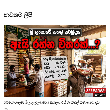
නවතම ලිපි
රජයේ පාලන මිල උල්ලංඝනය කරලා.. රත්න සහල් සමාගමට දඩ!
AUG 7