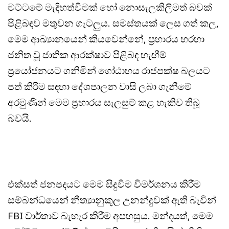
මට්ටමේ මැදිහත්වීමක් හෝ නොසැලකිලිමත් බවක්
පිළිබඳව මතුවන ගැටලුය. සමස්තයක් ලෙස ගත් කල,
මෙම ආඛ්‍යානයෙන් කියවෙන්නේ, ප්‍රහාරය හරහා
ජනිත වූ ජාතික ආරක්ෂාව පිළිබඳ හැඟීම්
ප්‍රයෝජනයට ගනිමින් ගෝඨාභය රාජපක්ෂ බලයට
පත් කිරීම සඳහා දේශපාලන වාසි ලබා ගැනීමේ
අරමුණින් මෙම ප්‍රහාරය සැලසුම් කළ හැකිව තිබූ
බවයි.
එක්සත් ජනපදයට මෙම සිදුවීම විමර්ශනය කිරීම
සම්බන්ධයෙන් නීත්‍යානුකූල උනන්දුවක් ඇති බැවින්
FBI වාර්තාව බැහැර කිරීම අපහසුය. මන්දයත්, මෙම