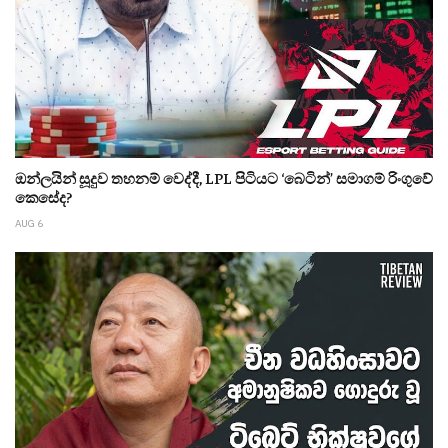
ඔන්ලයින් සූදුව තහනම් වෙද්දී, LPL පිටියට ‘බෙටින්’ සමාගම් රිංගුවේ
කෙසේද?
AUG 6