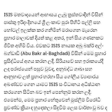
ISIS මතවාදයෙන් ආභාසය ලැබූ ත්‍රස්තවාදීන් විසින්
පාස්කු ඉරිදා දිනයේ ශ්‍රී ලංකාව පුරා පිහිටි පල්ලි සහ
හෝටල් ඉලක්ක කර ගනිමින් මරාගෙන මැරෙන
ප්‍රහාර මාලාවක් දියත් කළ අතර, ඉන් සිය ගණනකට
ජීවිත අහිමි විය. එවකට ISIS නායක අබු බක්ර් අල්-
බග්ඩාඩි (Abu Bakr al-Baghdadi) විසින් මෙම ප්‍රහාර
ප්‍රසිද්ධියේ අගය කරන ලදී. සිරියාවේ සහ ඉරාකයේදී
ලද පරාජයෙන් පසුව වුවද, අනුබද්ධ ශාඛා සහ
ආනුභාව ලත් ප්‍රහාර හරහා සිය ගෝලීය ව්‍යාපාරය
අඛණ්ඩව ගෙන යාමට ISIS සංවිධානය අධිෂ්ඨාන
කරගෙන සිටින බව ඉන් පෙන්නුම් කරන ලදී.
එමෙන්ම, මෙම ප්‍රහාර හේතුවෙන් මුස්ලිම් විරෝධී
ප්‍රචණ්ඩ ක්‍රියා ද හුදෙකලා සිදුවීම් ලෙස වාර්තා වූ බව ද