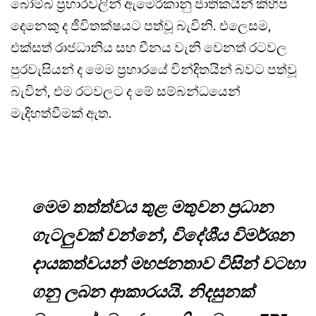
බෝම්බ ප්‍රහාරවලින් ඇමෙරිකානු ජාතිකයින් කිහිප
දෙනෙකු ද ජීවිතක්ෂයට පත්වූ බැවිනි. එලෙසම,
එක්සත් රාජධානිය සහ චීනය වැනි වෙනත් රටවල
පුරවැසියන් ද මෙම ප්‍රහාරයේ වින්දිතයින් බවට පත්වූ
බැවින්, එම රටවලට ද මේ සම්බන්ධයෙන්
මැදිහත්වීමක් ඇත.
මෙම තත්ත්වය තුළ මතුවන ප්‍රධාන
ගැටලුවක් වන්නේ, විදේශීය විමර්ශන
දායකත්වයන් මහජනතාව විසින් වටහා
ගනු ලබන ආකාරයයි. නිදසුනක්