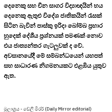
දෙනෙකු සහ චීන සාගර විද්‍යාඥයින් හය
දෙනෙකු ඇතුළු විදේශ ජාතිකයින් රැසක්
සිටින බැවින් පාස්කු ඉරිදා බෝම්බ ප්‍රහාර
හුදෙක් දේශීය ප්‍රශ්නයක් පමණක් නොව
එය ජාත්‍යන්තර ගැටලුවක් ද වේ.
අවසානයේදී මේ සම්බන්ධයෙන් යහපත්
සහ සාධාරණ නිගමනයකට එළඹිය යුතුව
ඇත.
මූලාශ්‍රය - ඩේලි මිරර් (Daily Mirror editorial)