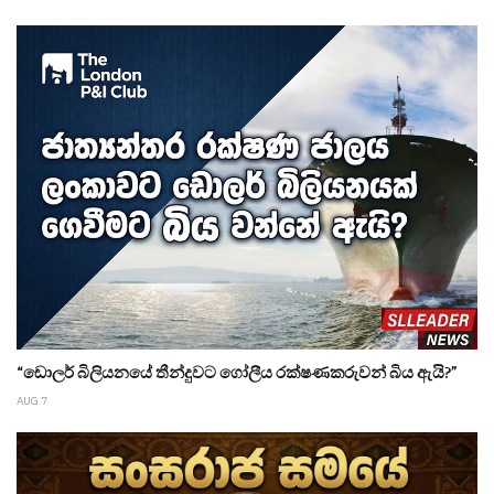
“ඩොලර් බිලියනයේ තීන්දුවට ගෝලීය රක්ෂණකරුවන් බිය ඇයි?”
AUG 7