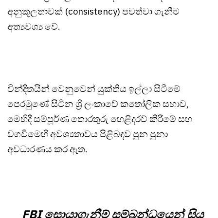
අනුකූලතාවක් (consistency) පවත්වා ගැනීම
අත්‍යවශ්‍ය වේ.
වින්දිතයින් වෙනුවෙන් යුක්තිය ඉල්ලා සිටීමේ
පෙරමුණේ සිටින ශ්‍රී ලංකාවේ කතෝලික සභාව,
මෙහිදී සම්පූර්ණ තොරතුරු හෙළිදරව් කිරීමේ සහ
වගවීමෙහි අවශ්‍යතාවය පිළිබඳව පුන පුනා
අවධාරණය කර ඇත.
FBI සොයාගැනීම් සම්බන්ධයෙන් සිය