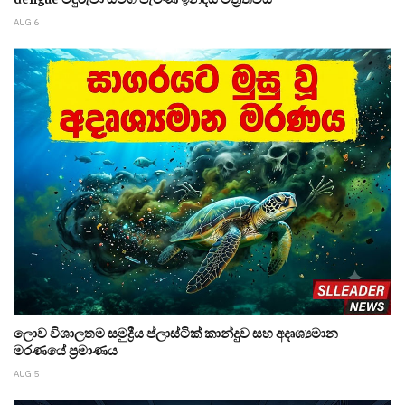
AUG 6
ලොව විශාලතම සමුද්‍රීය ප්ලාස්ටික් කාන්දුව සහ අදෘශ්‍යමාන
මරණයේ ප්‍රමාණය
AUG 5