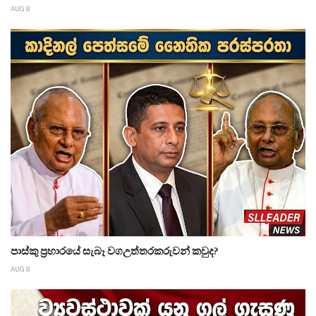
AUG 8
පාස්කු ප්‍රහාරයේ සැබෑ වගඋත්තරකරුවන් කවුද?
AUG 8