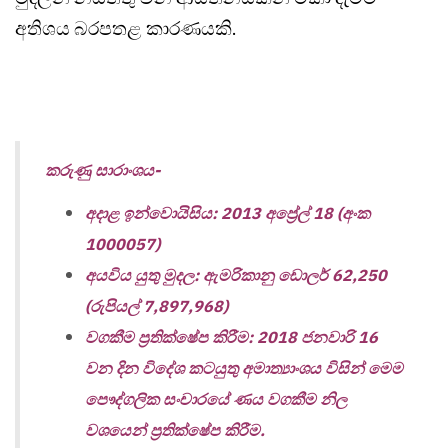
අතිශය බරපතළ කාරණයකි.
කරුණු සාරාංශය-
අදාළ ඉන්වොයිසිය: 2013 අප්‍රේල් 18 (අංක
1000057)
අයවිය යුතු මුදල: ඇමරිකානු ඩොලර් 62,250
(රුපියල් 7,897,968)
වගකීම ප්‍රතික්ෂේප කිරීම: 2018 ජනවාරි 16
වන දින විදේශ කටයුතු අමාත්‍යාංශය විසින් මෙම
පෞද්ගලික සංචාරයේ ණය වගකීම නිල
වශයෙන් ප්‍රතික්ෂේප කිරීම.