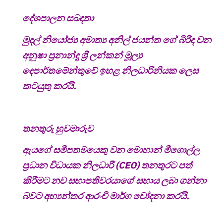
දේශපාලන සබඳතා
මුදල් නියෝජ්‍ය අමාත්‍ය අනිල් ජයන්ත ගේ බිරිඳ වන
අනුෂා ප්‍රනාන්දු ශ්‍රී ලන්කන් මූල්‍ය
දෙපාර්තමේන්තුවේ ඉහළ නිලධාරිනියක ලෙස
කටයුතු කරයි.
තනතුරු හුවමාරුව
ඇයගේ සමීපතමයෙකු වන මොහාන් මීගොල්ල
ප්‍රධාන විධායක නිලධාරී (CEO) තනතුරට පත්
කිරීමට නව සභාපතිවරයාගේ සහාය ලබා ගන්නා
බවට අභ්‍යන්තර ආරංචි මාර්ග චෝදනා කරයි.