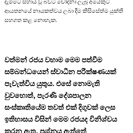
දැමීමට සහාය වූ බවට චෝදනා ලැබූ අයෙකුට
ආයතනයේ නායකත්වය ලබා දීම කිසිසේත්ම යුක්ති
සහගත කළ නොහැක.
වත්මන් රජය වහාම මෙම පත්වීම
සම්බන්ධයෙන් ස්වාධීන පරීක්ෂණයක්
පැවැත්විය යුතුය. එසේ නොමැති
වුවහොත්, පැරණි දේශපාලන
සංස්කෘතියේම තවත් එක් දිගුවක් ලෙස
ඉතිහාසය විසින් මෙම රජයද විනිශ්චය
කරනු ඇත. ප්‍රශ්නය ඇත්තේ