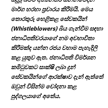
මාර්ග හරහා ප්‍රචාරය කිරීමයි. මෙය
තොරතුරු හෙළිකළ සේවකයින්
(Whistleblowers) බිය ගැන්වීම සඳහා
ජනාධිපතිවරයාගේ නම අවභාවිතා
කිරීමක්ද යන්න රජය වහාම පැහැදිලි
කළ යුතුව ඇත. ජනාධිපති විමර්ශන
කමිටුවකට සාක්ෂි ලබා දුන්
සේවකයින්ගේ ආරක්ෂාව දැන් ඇත්තේ
ඔවුන් විසින්ම චෝදනා කළ
පුද්ගලයාගේ අතේය.