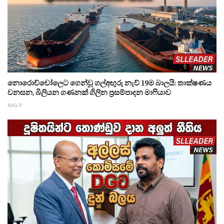
නොරොච්චෝලෙට ගෙන්වූ ගල්අඟුරු නැව් 19ම බාලයි: තාක්ෂණය
වනසන, බිලියන ගණනක් ගිලින ප්‍රසම්පාදන මාෆියාව
AUG 9