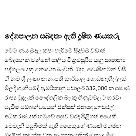
දේශපාලන සබඳතා ඇති දූෂිත ණයකරු
මෙම ණය මුදල කපා හැරීමේ සිදුවීම වඩාත්
ඛේදජනක වන්නේ ජාලිය වික්‍රමසූරිය යනු සාමාන්‍ය
පුද්ගලයෙකු නොවන බැවිනි. ඔහු, වොෂින්ටන් ඩීසී
හි නව ශ්‍රී ලංකා තානාපති කාර්යාල ගොඩනැගිල්ලක්
මිලදී ගැනීමේදී ඇමරිකානු ඩොලර් 332,000 ක පමණ
රාජ්‍ය මුදලක් පෞද්ගලික බැංකු ගිණුම්වලට හරවා
යැවීම සම්බන්ධයෙන් එක්සත් ජනපද ෆෙඩරල්
අධිකරණයක් හමුවේ පසුව වරද පිළිගත් අයෙකි.
මෙවැනි පසුබිමක් ඇති අයෙකුගේ ණයක් මහජන
මුදලින් නඩත්තු වන ආයතනයකින් මකා දැමීම