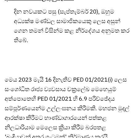
දින නවයකට පසු (සැප්තැම්බර් 20), ඔහුම
අධ්‍යක්ෂ මණ්ඩල සාමාජිකයෙකු ලෙස අසුන්
ගෙන තමන් විසින්ම කළ නිර්දේශය අනුමත කර
තිබේ.
මෙය 2023 මැයි 16 දිනැතිව PED 01/2021(i) ලෙස
සංශෝධිත රාජ්‍ය ව්‍යවසාය චක්‍රලේඛ මෙහෙයුම්
අත්පොතෙහි PED 01/2021 හි 6.9 පරිච්ඡේදය
සම්පූර්ණයෙන්ම උල්ලංඝනය කිරීමකි. මහජන මුදල්
ආරක්ෂා කිරීමට භාණ්ඩාගාරයෙන් පත්කළ
නිලධාරියාම මෙලෙස ක්‍රියා කිරීම බරපතළ
'බැඳියාවන් අතර ගැටුමක්' නිර්මාණය කරයි.