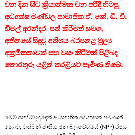
වන දින සිට ක්‍රියාත්මක වන පරිදි හිටපු
අධ්‍යක්ෂ මණ්ඩල සාමාජික ඒ. කේ. ඩී. ඩී.
ඩිමල් අරන්දර පත් කිරීමත් සමග,
අතීතයේ සිදුවූ අතිශය බරපතළ මූල්‍ය
අක්‍රමිකතාවක් සහ වසං කිරීමක් පිළිබඳ
තොරතුරු යළිත් කරළියට පැමිණ තිබේ.
මෙම පත්වීම හුදෙක් ආයතනික වෙනසක් පමණක්
නොව, වත්මන් ජාතික ජන බලවේගයේ (NPP) රජය