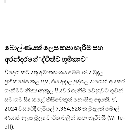
බොල් ණයක් ලෙස කපා හැරීම සහ
අරන්දරගේ "ද්විත්ව භූමිකාව"
විදේශ කටයුතු අමාත්‍යාංශය මෙම ණය මුදල
ප්‍රතික්ෂේප කළ පසු, එය අදාළ පුද්ගලයාගෙන් අයකර
ගැනීමට නීත්‍යානුකූල පියවර ගැනීම වෙනුවට ගුවන්
සමාගම සිදු කළේ කිසිවෙකුත් නොසිතූ දෙයකි. ඒ,
2024 වසරේදී රුපියල් 7,364,628 ක මුදලක් බොල්
ණයක් ලෙස මූල්‍ය වාර්තාවලින් කපා හැරීමයි (Write-
off).