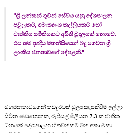
"ශ්‍රී ලන්කන් ගුවන් සේවය යනු දේශපාලන
පවුලකට, අමාත්‍යාංශ කල්ලියකට හෝ
වෘත්තීය සමිතියකට අයිති බූදලයක් නොවේ.
එය තම දහදිය මහන්සියෙන් බදු ගෙවන ශ්‍රී
ලාංකීය ජනතාවගේ දේපළකි."
මහජනතාවගෙන් තවදුරටත් මූල්‍ය කැපකිරීම් ඉල්ලා
සිටින මොහොතක, රුපියල් මිලියන 7.3 ක ජාතික
ධනයක් දේශපාලන හිතවත්කම් මත අකා මකා