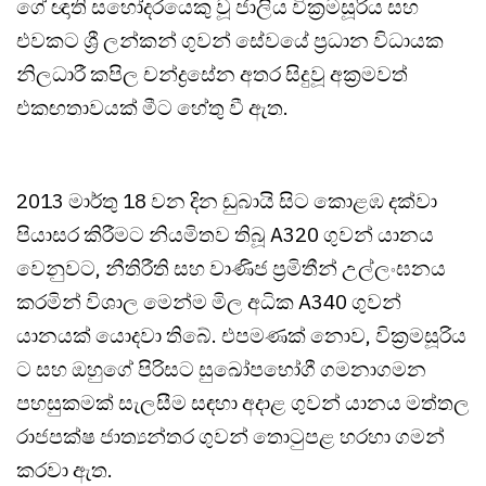
ගේ ඥාති සහෝදරයෙකු වූ ජාලිය වික්‍රමසූරිය සහ
එවකට ශ්‍රී ලන්කන් ගුවන් සේවයේ ප්‍රධාන විධායක
නිලධාරී කපිල චන්ද්‍රසේන අතර සිදුවූ අක්‍රමවත්
එකඟතාවයක් මීට හේතු වී ඇත.
2013 මාර්තු 18 වන දින ඩුබායි සිට කොළඹ දක්වා
පියාසර කිරීමට නියමිතව තිබූ A320 ගුවන් යානය
වෙනුවට, නීතිරීති සහ වාණිජ ප්‍රමිතීන් උල්ලංඝනය
කරමින් විශාල මෙන්ම මිල අධික A340 ගුවන්
යානයක් යොදවා තිබේ. එපමණක් නොව, වික්‍රමසූරිය
ට සහ ඔහුගේ පිරිසට සුඛෝපභෝගී ගමනාගමන
පහසුකමක් සැලසීම සඳහා අදාළ ගුවන් යානය මත්තල
රාජපක්ෂ ජාත්‍යන්තර ගුවන් තොටුපළ හරහා ගමන්
කරවා ඇත.