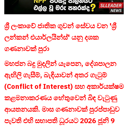
ශ්‍රී ලංකාවේ ජාතික ගුවන් සේවය වන 'ශ්‍රී
ලන්කන් එයාර්ලයින්ස්' යනු දශක
ගණනාවක් පුරා
මහජන බදු මුදලින් යැපෙන, දේශපාලන
ඇඟිලි ගැසීම්, බැඳියාවන් අතර ගැටුම්
(Conflict of Interest) සහ අකාර්යක්ෂම
කළමනාකරණය හේතුවෙන් බිඳ වැටුණු
ආයතනයකි. මාස ගණනාවක් පුරප්පාඩුව
පැවති එහි සභාපති ධූරයට 2026 ජූනි 9