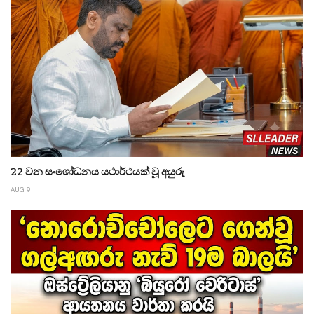
22 වන සංශෝධනය යථාර්ථයක් වූ අයුරු
AUG 9