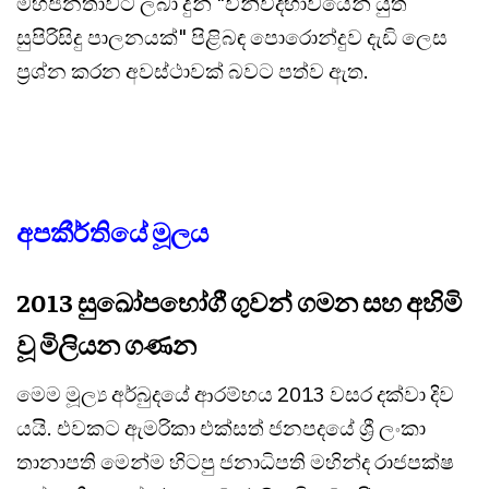
මහජනතාවට ලබා දුන් "විනිවිදභාවයෙන් යුත්
සුපිරිසිදු පාලනයක්" පිළිබඳ පොරොන්දුව දැඩි ලෙස
ප්‍රශ්න කරන අවස්ථාවක් බවට පත්ව ඇත.
අපකීර්තියේ මූලය
2013 සුඛෝපභෝගී ගුවන් ගමන සහ අහිමි
වූ මිලියන ගණන
මෙම මූල්‍ය අර්බුදයේ ආරම්භය 2013 වසර දක්වා දිව
යයි. එවකට ඇමරිකා එක්සත් ජනපදයේ ශ්‍රී ලංකා
තානාපති මෙන්ම හිටපු ජනාධිපති මහින්ද රාජපක්ෂ