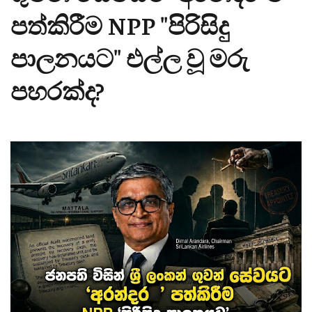
පත්කිරීම NPP "පිරිසිදු
පාලනයට" එල්ල වූ මරු
පහරක්ද?