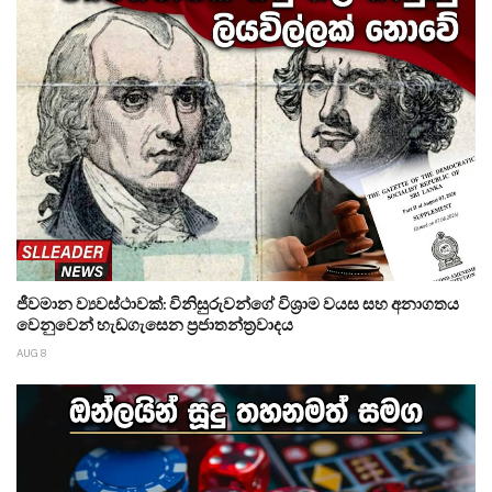
ජීවමාන ව්‍යවස්ථාවක්: විනිසුරුවන්ගේ විශ්‍රාම වයස සහ අනාගතය
වෙනුවෙන් හැඩගැසෙන ප්‍රජාතන්ත්‍රවාදය
AUG 8