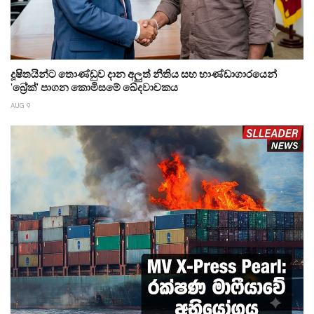
දූෂිතයින්ට තොණ්ඩුව දාන අලුත් නීතිය සහ භාණ්ඩාගාරයෙන්
'බ්‍රේක්' පාගන කොමිසමේ ඛේදවාචකය
AUG 9