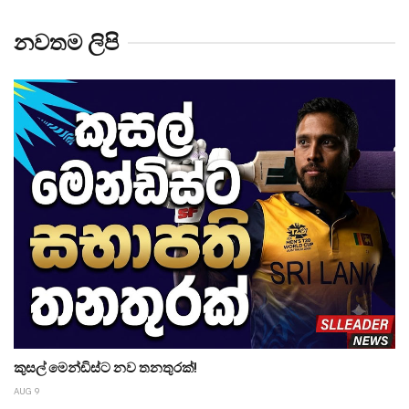
නවතම ලිපි
කුසල් මෙන්ඩිස්ට නව තනතුරක්!
AUG 9