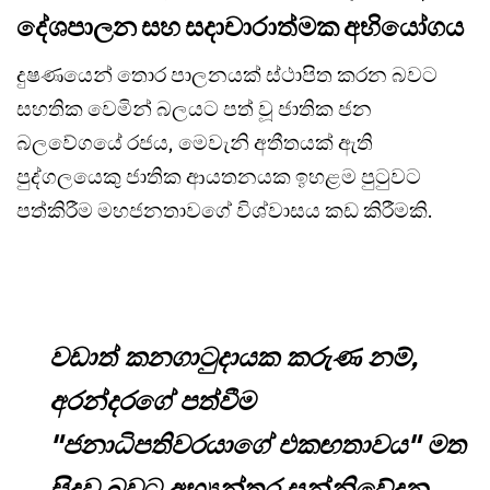
දේශපාලන සහ සදාචාරාත්මක අභියෝගය
දුෂණයෙන් තොර පාලනයක් ස්ථාපිත කරන බවට
සහතික වෙමින් බලයට පත් වූ ජාතික ජන
බලවේගයේ රජය, මෙවැනි අතීතයක් ඇති
පුද්ගලයෙකු ජාතික ආයතනයක ඉහළම පුටුවට
පත්කිරීම මහජනතාවගේ විශ්වාසය කඩ කිරීමකි.
වඩාත් කනගාටුදායක කරුණ නම්,
අරන්දරගේ පත්වීම
"ජනාධිපතිවරයාගේ එකඟතාවය" මත
සිදුවූ බවට අභ්‍යන්තර සන්නිවේදන