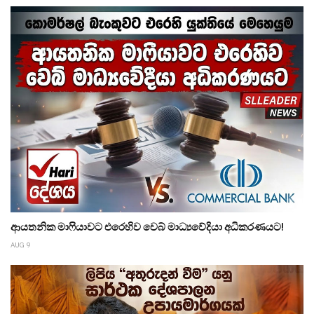
ආයතනික මාෆියාවට එරෙහිව වෙබ් මාධ්‍යවේදියා අධිකරණයට!
AUG 9