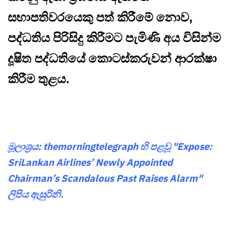
සභාපතිවරයෙකු පත් කිරීමේ නොව,
පද්ධතිය පිරිසිදු කිරීමට පැමිණි අය විසින්ම
දූෂිත පද්ධතියේ කොටස්කරුවන් ආරක්ෂා
කිරීම තුළය.
මූලාශ්‍රය: themorningtelegraph හි පළවූ "Expose:
SriLankan Airlines’ Newly Appointed
Chairman’s Scandalous Past Raises Alarm"
ලිපිය ඇසුරිනි.