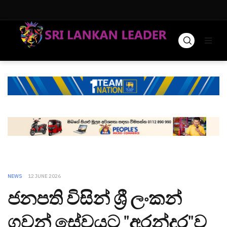
NEWS
12 JUNE 2026
ජනපති විසින් ශ්‍රී ලංකන්
ගුවන් සේවයට "අරන්දර"ව