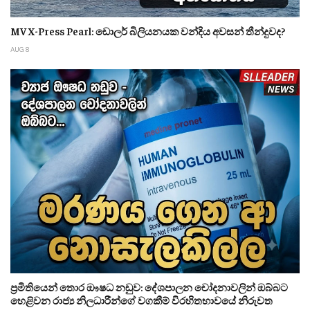
MV X-Press Pearl: ඩොලර් බිලියනයක වන්දිය අවසන් තීන්දුවද?
AUG 8
ප්‍රමිතියෙන් තොර ඖෂධ නඩුව: දේශපාලන චෝදනාවලින් ඔබ්බට
හෙළිවන රාජ්‍ය නිලධාරීන්ගේ වගකීම් විරහිතභාවයේ නිරුවත