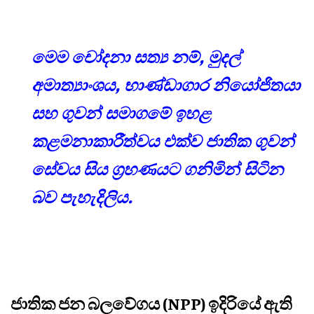
මෙම චෝදනා සත්‍ය නම්, මුදල්
අමාත්‍යාංශය, භාණ්ඩාගාර නියෝජිතයා
සහ ගුවන් සමාගමේ ඉහළ
කළමනාකාරීත්වය එක්ව ජාතික ගුවන්
සේවය සිය ග්‍රහණයට ගනිමින් සිටින
බව පැහැදිලිය.
ජාතික ජන බලවේගය (NPP) ඉදිරියේ ඇති