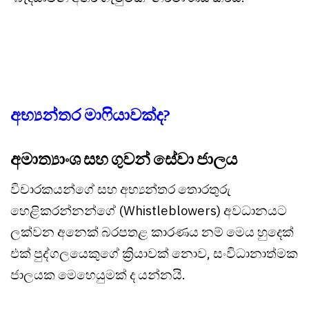
අභ්‍යන්තර මාෆියාවක්ද?
අමාත්‍යාංශ සහ ගුවන් සේවා ජාලය
විචාරකයන්ගේ සහ අභ්‍යන්තර තොරතුරු
හෙළිකරන්නන්ගේ (Whistleblowers) අවධානයට
ලක්වන අනෙක් බරපතළ කාරණය නම් මෙය හුදෙක්
එක් පුද්ගලයෙකුගේ ක්‍රියාවක් නොව, සංවිධානාත්මක
ජාලයක මෙහෙයුමක් ද යන්නයි.