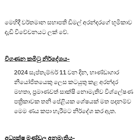
මෙහිදී වර්තමාන සභාපති ඩිමල් අරන්දරගේ භූමිකාව
දැඩි විවේචනයට ලක් වේ.
විගණන කමිටු නිර්දේශය-
2024 සැප්තැම්බර් 11 වන දින, භාණ්ඩාගාර
නියෝජිතයෙකු ලෙස කටයුතු කළ අරන්දර
මහතා, ප්‍රමාණවත් සාක්ෂි නොමැතිව විශ්ලේෂණ
පත්‍රිකාවක තනි පේළියක ශේෂයක් මත පදනම්ව
මෙම ණය කපා හැරීමට නිර්දේශ කර ඇත.
අධ්‍යක්ෂ මණ්ඩල අනුමැතිය-