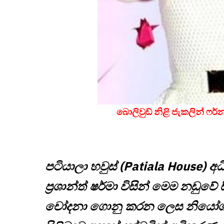
බොලිවුඩ් නිළි ජැකලින් ෆර්
පටියාලා හවුස් (Patiala House) අ
ප්‍රශාන්ත් ෂර්මා විසින් මෙම නඩුව
චෝදනා ගොනු කරන ලෙස නියෝග ක