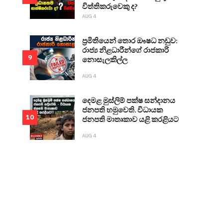
විත්තිකරුවෙකු ද?
AUG 4
ප්‍රමිතියෙන් තොර ඖෂධ නඩුව:
රාජ්‍ය නිළධාරීන්ගේ රාජකාරි
9
නොසැලකිල්ල
AUG 4
දෙමළ මුස්ලිම් පක්ෂ සන්දානය
ජනපති හමුවෙති. විධායක
10
ජනපති මාතෘකාව යළි කරළියට
AUG 4