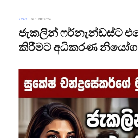
NEWS
02 JUNE 2026
ජැකලින් ෆර්නැන්ඩස්ට 
කිරීමට අධිකරණ නියෝග!