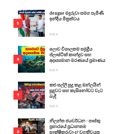
dengue මදුරුවා සමග පැමිණි
ඉන්දීය මිත්‍රත්වය
5
AUG 6
ලොව විශාලතම සමුද්‍රීය
ප්ලාස්ටික් කාන්දුව සහ
6
අදෘශ්‍යමාන මරණයේ ප්‍රමාණය
AUG 5
කළු සල්ලි සුදු කළ ඔන්ලයින්
සූදුවට සහ කැසිනෝවට වැට
7
බැඳි
AUG 5
නිලන්ත ජයවර්ධන - පාස්කු
ප්‍රහාරයේ ප්‍රධානතම
සාක්ෂිකරුවා ද? වගකිවයුතු
8