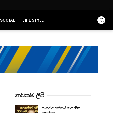
SOCIAL
LIFE STYLE
නවතම ලිපි
සංඝරාජ සමයේ ශාසනික
පුනරුදය...