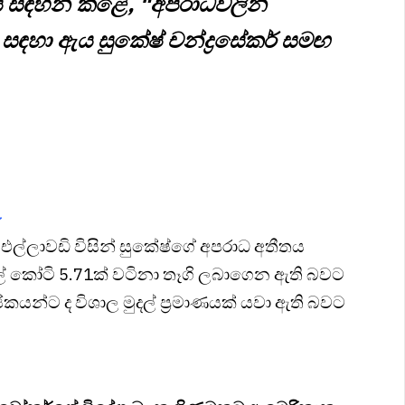
ය සඳහන් කළේ, "අපරාධවලින්
 සඳහා ඇය සුකේෂ් චන්ද්‍රසේකර් සමඟ
ු
ි එල්ලාවඩි විසින් සුකේෂ්ගේ අපරාධ අතීතය
ියල් කෝටි 5.71ක් වටිනා තෑගි ලබාගෙන ඇති බවට
කයන්ට ද විශාල මුදල් ප්‍රමාණයක් යවා ඇති බවට