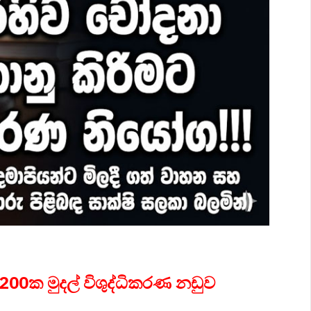
 200ක මුදල් විශුද්ධිකරණ නඩුව