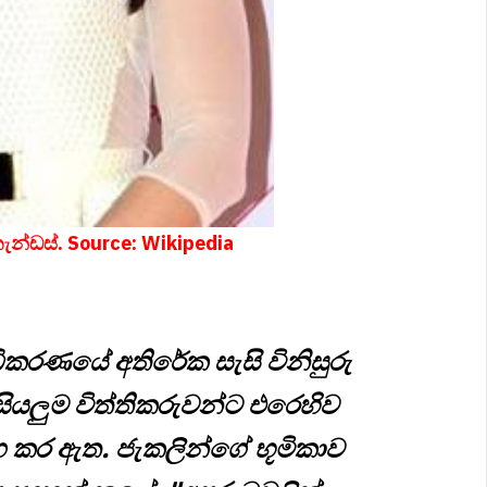
නැන්ඩස්.
Source:
Wikipedia
ධිකරණයේ අතිරේක සැසි විනිසුරු
ේ සියලුම විත්තිකරුවන්ට එරෙහිව
ර ඇත. ජැකලින්ගේ භූමිකාව