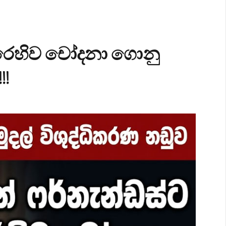
එරෙහිව චෝදනා ගොනු
!!