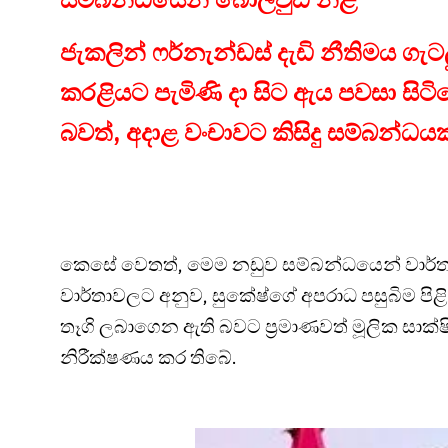
ජැකලින් ෆර්නැන්ඩස් දැඩි නීතිමය ගැටල
කරළියට පැමිණි දා සිට ඇය පවසා සිට
බවත්, අදාළ වංචාවට කිසිදු සම්බන්ධ
කෙසේ වෙතත්, මෙම නඩුව සම්බන්ධයෙන් වාර්තා
වාර්තාවලට අනුව, සුකේෂ්ගේ අපරාධ පසුබිම පිළි
තෑගි ලබාගෙන ඇති බවට ප්‍රමාණවත් මූලික සාක්
නිරීක්ෂණය කර තිබේ.