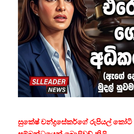
සුකේෂ් චන්ද්‍රසේකර්ගේ රුපියල් කෝටි
සම්බන්ධයෙන් බොලිවුඩ් නිළි