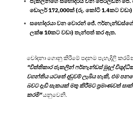
ජැකලින්ගේ සහෝදරිය වන ජෙරල්ඩීන් ජේ.
ඩොලර් 172,000ක් (රු. කෝටි 1.4කට වඩා)
සහෝදරයා වන වොරන් ජේ. ෆර්නැන්ඩස්ගේ ගි
ලක්ෂ 10කට වඩා) තැන්පත් කර ඇත.
චෝදනා ගොනු කිරීමේ පදනම පැහැදිලි කරමින් 
"විත්තිකාර ජැකලින් ෆර්නැන්ඩස් මුදල් විශු
වගන්තිය යටතේ දඬුවම් ලැබිය හැකි, එම පනත
බවට දැඩි සැකයක් මතු කිරීමට ප්‍රමාණවත් ස
කරමි"
යනුවෙනි.