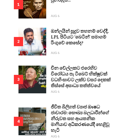
1
AUG 6
ඔන්ලයින් සූදුව තහනම් වෙද්දී,
LPL පිටියට ‘බෙටින්’ සමාගම්
2
රිංගුවේ කෙසේද?
AUG 6
චීන වේල්ලකට එරෙහිව
විරෝධය පෑ ටිබෙට් භික්ෂුවක්
වධහිංසාවට ලක්ව වසර දෙකක්
3
තිස්සේ අසාධ්‍ය තත්ත්වයේ
AUG 6
ජීවිත බිලිගත් ව්‍යාජ ඖෂධ
ජාවාරම: සෞඛ්‍ය බලධාරීන්ගේ
නිරුවත සහ ආයතනික
4
මාෆියාව අධිකරණයේදී හෙළිවූ
හැටි
AUG 6