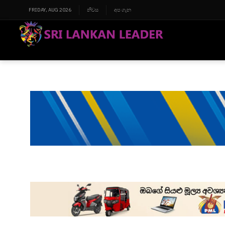
FRIDAY, AUG 2026
නිවස
අප ගැන