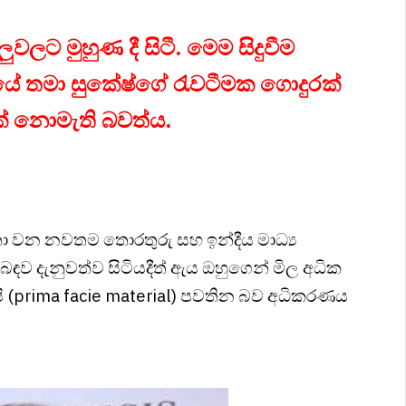
ුවලට මුහුණ දී සිටී. මෙම සිදුවීම
ියේ තමා සුකේෂ්ගේ රැවටීමක ගොදුරක්
යක් නොමැති බවත්ය.
 වන නවතම තොරතුරු සහ ඉන්දීය මාධ්‍ය
බඳව දැනුවත්ව සිටියදීත් ඇය ඔහුගෙන් මිල අධික
ෂි (prima facie material) පවතින බව අධිකරණය