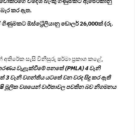
 වෝකර්ගේ විදේශ බැංකු ගිණුමකට ඇමෙරිකානු
 බැර කර ඇත.
ණුමකට ඕස්ට්‍රේලියානු ඩොලර් 26,000ක් (රු.
අතිරේක සැසි විනිසුරු ෂර්මා ප්‍රකාශ කළේ,
ද්ධිකරණය වැළැක්වීමේ පනතේ (PMLA) 4 වැනි
ේ 3 වැනි වගන්තිය යටතේ වන වරද සිදු කර ඇති
ාක්ෂි මූලික වශයෙන් වාර්තාවල පවතින බව නිගමනය