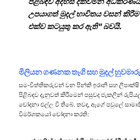
පිළිබඳව අදහස් දක්වමින් අධිකරණ
උපයාගත් මුදල් භාවිතය වසන් කිරීම
එක්ව කටයුතු කර ඇති" බවයි.
මිලියන ගණනක තෑගි සහ මුදල් හුවමාර
සම-විත්තිකරුවන් වන පින්කි ඉරානි සහ ලීපාක්ෂ
පිළිබඳව දැනුවත් කිරීමෙන් පසුවද ජැකලින් රුප
චෝදනා එල්ල වී තිබේ. තවද, ඇගේ පවුලේ සාමාජි
විමර්ශකයෝ චෝදනා කරති: