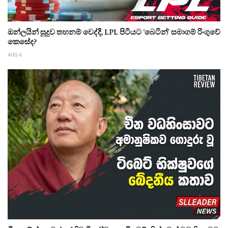
ඔන්ලයින් සූදුව තහනම් වෙද්දී, LPL පිටියට ‘බෙටින්’ සමාගම් රිංගුවේ
කෙසේද?
AUG 6