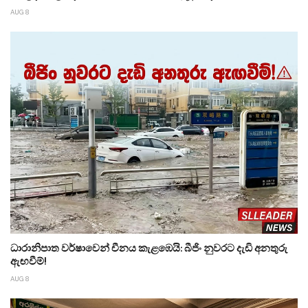
AUG 8
ධාරානිපාත වර්ෂාවෙන් චීනය කැළඹෙයි: බීජිං නුවරට දැඩි අනතුරු
ඇඟවීම්!
AUG 8