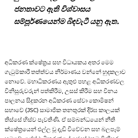
ජනතාවට ඇති විශ්වාසය
සම්පූර්ණයෙන්ම බිඳවැටී යනු ඇත.
අධිකරණ ක්ෂේත්‍රය සහ විධායකය අතර මෙම
ගැටුම්කාරී තත්ත්වය නිර්මාණය වන්නේ හුදකලාව
නොවේ. මහාධිකරණය ඇතුළු පහළ අධිකරණවල
විනිසුරුවරුන් පත්කිරීම, උසස් කිරීම සහ විනය
පාලනය සිදුකරන අධිකරණ සේවා කොමිෂන්
සභාවේ (JSC) සාමාජික තනතුරක් දීර්ඝ කාලයක්
තිස්සේ හිස්ව පැවතිණි. ඒ සම්බන්ධයෙන් නීති
ක්ෂේත්‍රයෙන් එල්ල වූ දැඩි විවේචන සහ බලපෑම්