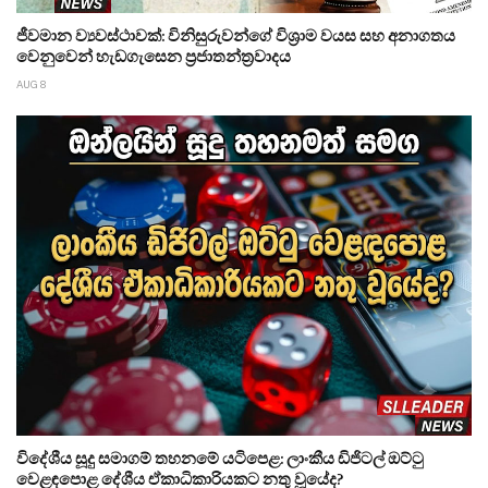
ජීවමාන ව්‍යවස්ථාවක්: විනිසුරුවන්ගේ විශ්‍රාම වයස සහ අනාගතය
වෙනුවෙන් හැඩගැසෙන ප්‍රජාතන්ත්‍රවාදය
AUG 8
විදේශීය සූදු සමාගම් තහනමේ යටිපෙළ: ලාංකීය ඩිජිටල් ඔට්ටු
වෙළඳපොළ දේශීය ඒකාධිකාරියකට නතු වූයේද?