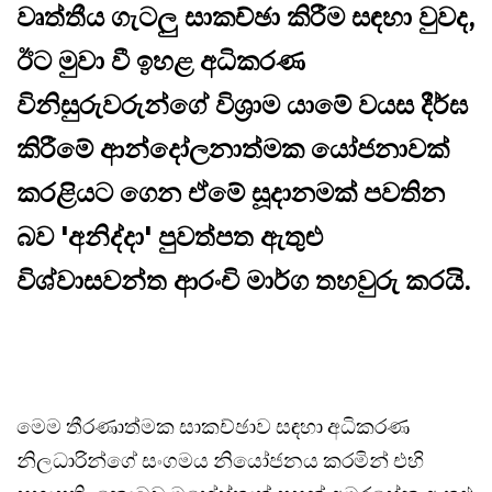
වෘත්තීය ගැටලු සාකච්ඡා කිරීම සඳහා වුවද,
ඊට මුවා වී ඉහළ අධිකරණ
විනිසුරුවරුන්ගේ විශ්‍රාම යාමේ වයස දීර්ඝ
කිරීමේ ආන්දෝලනාත්මක යෝජනාවක්
කරළියට ගෙන ඒමේ සූදානමක් පවතින
බව 'අනිද්දා' පුවත්පත ඇතුළු
විශ්වාසවන්ත ආරංචි මාර්ග තහවුරු කරයි.
මෙම තීරණාත්මක සාකච්ඡාව සඳහා අධිකරණ
නිලධාරින්ගේ සංගමය නියෝජනය කරමින් එහි