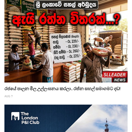
රජයේ පාලන මිල උල්ලංඝනය කරලා.. රත්න සහල් සමාගමට දඩ!
AUG 7