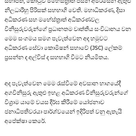
සභාපති, කොටුව මහේස්ත්‍රාත් පසන් අමරසේන ඇතුළු
නිලධාරීහු පිරිසක් සහභාගි වෙති. මහාධිකරණ, දිසා
අධිකරණ සහ මහේස්ත්‍රාත් අධිකරණවල
විනිසුරුවරුන්ගේ ප්‍රධානතම වෘත්තීය සංවිධානය වන
මෙම සංගමය සමග පැවැත්වෙන අද හමුවට
අධිකරණ සේවා කොමිෂන් සභාවේ (JSC) ලේකම්
ප්‍රසන්න ද අල්විස් ද සහභාගි වීමට නියමිතය.
අද පැවැත්වෙන මෙම රැස්වීමේ අවසාන භාගයේදී
අගවිනිසුරු ඇතුළු ඉහළ අධිකරණ විනිසුරුවරුන්ගේ
විශ්‍රාම යාමේ වයස දීර්ඝ කිරීමේ යෝජනාව
ජනාධිපතිවරයා පාර්ශ්වයෙන් ඉදිරිපත් වනු ඇතැයි
අපේක්ෂා කෙරේ.