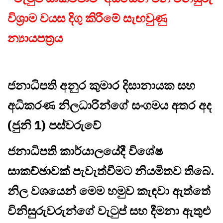
විශ්‍රාම වයස දිගු කිරීමේ සැඟවුණු
න්‍යායපත්‍රය
ජනාධිපති අනුර කුමාර දිසානායක සහ
අධිකරණ නිලධාරින්ගේ සංගමය අතර අද
(ජුනි 1) පස්වරුවේ
ජනාධිපති කාර්යාලයේදී විශේෂ
සාකච්ඡාවක් පැවැත්වීමට නියමිතව තිබේ.
නිල වශයෙන් මෙම හමුව කැඳවා ඇත්තේ
විනිසුරුවරුන්ගේ වැටුප් සහ දීමනා ඇතුළු