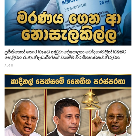
ප්‍රමිතියෙන් තොර ඖෂධ නඩුව: දේශපාලන චෝදනාවලින් ඔබ්බට
හෙළිවන රාජ්‍ය නිලධාරීන්ගේ වගකීම් විරහිතභාවයේ නිරුවත
AUG 8