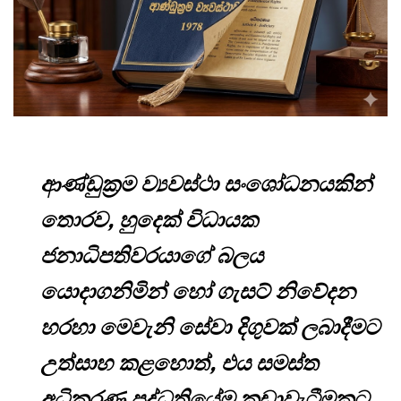
ආණ්ඩුක්‍රම ව්‍යවස්ථා සංශෝධනයකින්
තොරව, හුදෙක් විධායක
ජනාධිපතිවරයාගේ බලය
යොදාගනිමින් හෝ ගැසට් නිවේදන
හරහා මෙවැනි සේවා දිගුවක් ලබාදීමට
උත්සාහ කළහොත්, එය සමස්ත
අධිකරණ පද්ධතියේම කඩාවැටීමකට