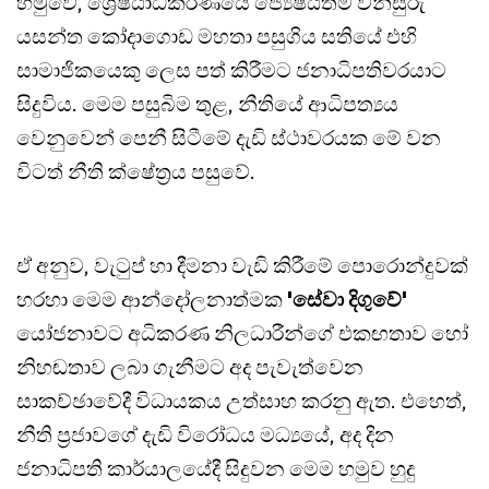
හමුවේ, ශ්‍රේෂ්ඨාධිකරණයේ ජ්‍යෙෂ්ඨතම විනිසුරු
යසන්ත කෝදාගොඩ මහතා පසුගිය සතියේ එහි
සාමාජිකයෙකු ලෙස පත් කිරීමට ජනාධිපතිවරයාට
සිදුවිය. මෙම පසුබිම තුළ, නීතියේ ආධිපත්‍යය
වෙනුවෙන් පෙනී සිටීමේ දැඩි ස්ථාවරයක මේ වන
විටත් නීති ක්ෂේත්‍රය පසුවේ.
ඒ අනුව, වැටුප් හා දීමනා වැඩි කිරීමේ පොරොන්දුවක්
හරහා මෙම ආන්දෝලනාත්මක
'සේවා දිගුවේ'
යෝජනාවට අධිකරණ නිලධාරීන්ගේ එකඟතාව හෝ
නිහඬතාව ලබා ගැනීමට අද පැවැත්වෙන
සාකච්ඡාවේදී විධායකය උත්සාහ කරනු ඇත. එහෙත්,
නීති ප්‍රජාවගේ දැඩි විරෝධය මධ්‍යයේ, අද දින
ජනාධිපති කාර්යාලයේදී සිදුවන මෙම හමුව හුදු