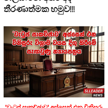
තීරණාත්මක හමුව!!!
'වැටුප් සාකච්ඡාව' අස්සෙන් එන විනිසුරු