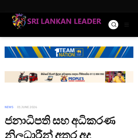
NEWS
01 JUNE 2026
ජනාධිපති සහ අධිකරණ
නිලධාරීන් අතර අද