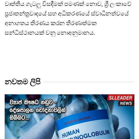
වෘත්තීය ගැටලු විසඳීමක් පමණක් නොව, ශ්‍රී ලංකාවේ
ප්‍රජාතන්ත්‍රවාදයේ සහ අධිකරණයේ ස්වාධීනත්වයේ
අනාගතය තීරණය කරන තීරණාත්මක
සන්ධිස්ථානයක් වනු නොඅනුමානය.
නවතම ලිපි