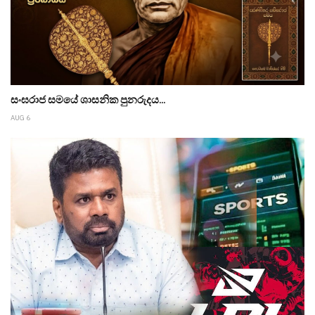
සංඝරාජ සමයේ ශාසනික පුනරුදය...
AUG 6