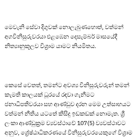
මෙවැනි සේවා දිගුවක් නොලැබුණහොත්, වත්මන්
අගවිනිසුරුවරයා එළඹෙන දෙසැම්බර් මාසයේදී
නිත්‍යානුකූලව විශ්‍රාම යාමට නියමිතය.
කෙසේ වෙතත්, තමන්ට අවශ්‍ය විනිසුරුවරුන් තමන්
කැමති කාලයක් ධූරයේ රඳවා ගැනීමට
ජනාධිපතිවරයා සහ ආණ්ඩුව දරන මෙම උත්සාහයට
වත්මන් නීතිය යටතේ කිසිදු ඉඩකඩක් නොමැත. ශ්‍රී
ලංකා ආණ්ඩුක්‍රම ව්‍යවස්ථාවේ 107(5) ව්‍යවස්ථාවට
අනුව, ශ්‍රේෂ්ඨාධිකරණයේ විනිසුරුවරයෙකුගේ විශ්‍රාම