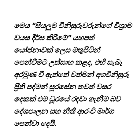
මෙය "සියලුම විනිසුරුවරුන්ගේ විශ්‍රාම
වයස දීර්ඝ කිරීමේ" යහපත්
යෝජනාවක් ලෙස මතුපිටින්
පෙන්වීමට උත්සාහ කළද, එහි සැබෑ
අරමුණ වී ඇත්තේ වත්මන් අගවිනිසුරු
ප්‍රීති පද්මන් සූරසේන තවත් වසර
දෙකක් එම ධූරයේ රඳවා ගැනීම බව
දේශපාලන සහ නීති ආරංචි මාර්ග
පෙන්වා දෙයි.