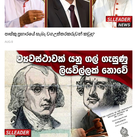
පාස්කු ප්‍රහාරයේ සැබෑ වගඋත්තරකරුවන් කවුද?
AUG 8