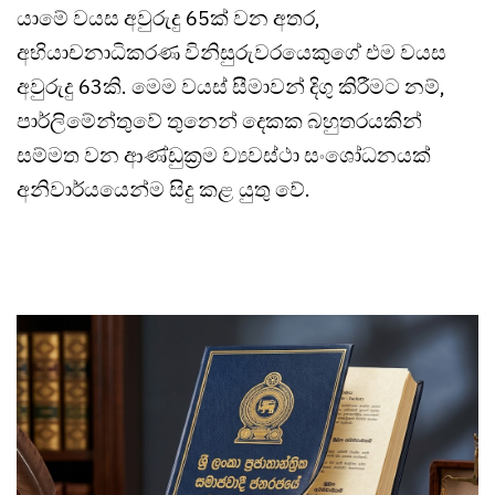
යාමේ වයස අවුරුදු 65ක් වන අතර,
අභියාචනාධිකරණ විනිසුරුවරයෙකුගේ එම වයස
අවුරුදු 63කි. මෙම වයස් සීමාවන් දිගු කිරීමට නම්,
පාර්ලිමේන්තුවේ තුනෙන් දෙකක බහුතරයකින්
සම්මත වන ආණ්ඩුක්‍රම ව්‍යවස්ථා සංශෝධනයක්
අනිවාර්යයෙන්ම සිදු කළ යුතු වේ.