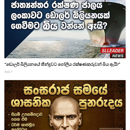
“ඩොලර් බිලියනයේ තීන්දුවට ගෝලීය රක්ෂණකරුවන් බිය ඇයි?”
AUG 7