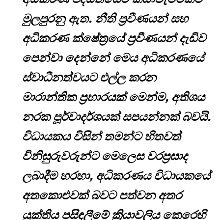
මුලපුරනු ඇත. නීති ප්‍රවීණයන් සහ
අධිකරණ ක්ෂේත්‍රයේ ප්‍රවීණයන් දැඩිව
පෙන්වා දෙන්නේ මෙය අධිකරණයේ
ස්වාධීනත්වයට එල්ල කරන
මාරාන්තික ප්‍රහාරයක් මෙන්ම, අතිශය
නරක පූර්වාදර්ශයක් සපයන්නක් බවයි.
විධායකය විසින් තමන්ට හිතවත්
විනිසුරුවරුන්ට මෙලෙස වරප්‍රසාද
ලබාදීම හරහා, අධිකරණය විධායකයේ
අතකොළුවක් බවට පත්වන අතර
යුක්තිය පසිඳලීමේ ක්‍රියාවලිය කෙරෙහි