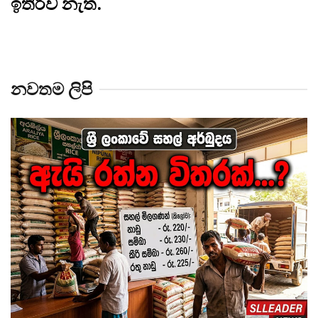
ඉතිරිව නැත.
නවතම ලිපි