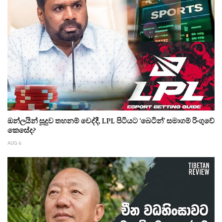
ඔන්ලයින් සූදුව තහනම් වෙද්දී, LPL පිටියට ‘බෙටින්’ සමාගම් රිංගුවේ
කෙසේද?
AUG 6