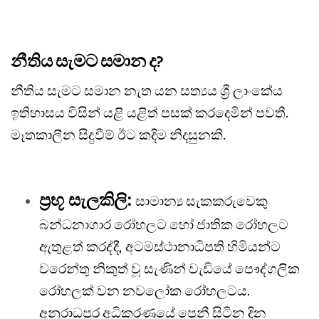
නීතිය සැමට සමාන ද?
නීතිය සැමට සමාන නැත යන සත්‍යය ශ්‍රී ලාංකේය
ඉතිහාසය විසින් යළි යළිත් පසක් කරදෙමින් පවතී.
මෑතකාලීන සිදුවීම් ඊට කදිම නිදසුනකි.
ප්‍රභූ සැලකිලි:
සාමාන්‍ය සැකකරුවෙකු
බන්ධනාගාර රෝහලට හෝ ජාතික රෝහලට
ඇතුළත් කරද්දී, අටමස්ථානාධිපති හිමියන්ට
වරෙන්තු නිකුත් වූ සැණින් වැඩියේ පෞද්ගලික
රෝහලක් වන නවලෝක රෝහලටය.
අනුරාධපුර අධිකරණයේ පෙනී සිටින දින