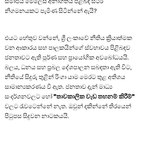
සමාජය මෙලෙස අනාගතය පිළිබඳ ස්ථිර
නිගමනයකට පැමිණ සිටින්නේ ඇයි?
එයට හේතුව වන්නේ, ශ්‍රී ලංකාවේ නීතිය ක්‍රියාත්මක
වන ආකාරය සහ පාලකයින්ගේ ස්වභාවය පිළිබඳව
ජනතාවට ඇති පූර්ණ සහ ප්‍රායෝගික අවබෝධයයි.
බලය, ධනය සහ ප්‍රබල දේශපාලන සබඳතා ඇති විට,
නීතියේ සිදුරු තුළින් රිංගා යාම මෙරට තුළ අතිශය
සාමාන්‍යකරණය වී ඇත. ජනතාව දැන් මාධ්‍ය
සංදර්ශනවලට හෝ
"තාවකාලික වැඩ තහනම් කිරීම්"
වලට රැවටෙන්නේ නැත. ඔවුන් දකින්නේ තිරයෙන්
පිටුපස සිදුවන නාටකයයි.