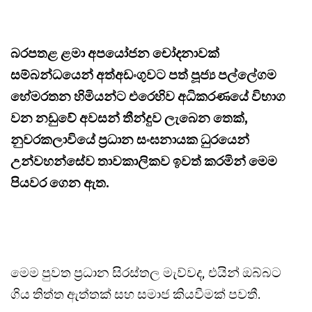
බරපතළ ළමා අපයෝජන චෝදනාවක්
සම්බන්ධයෙන් අත්අඩංගුවට පත් පූජ්‍ය පල්ලේගම
හේමරතන හිමියන්ට එරෙහිව අධිකරණයේ විභාග
වන නඩුවේ අවසන් තීන්දුව ලැබෙන තෙක්,
නුවරකලාවියේ ප්‍රධාන සංඝනායක ධුරයෙන්
උන්වහන්සේව තාවකාලිකව ඉවත් කරමින් මෙම
පියවර ගෙන ඇත.
මෙම පුවත ප්‍රධාන සිරස්තල මැව්වද, එයින් ඔබ්බට
ගිය තිත්ත ඇත්තක් සහ සමාජ කියවීමක් පවතී.