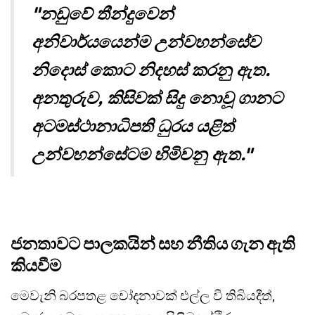
"නඩුවේ තීන්දුවෙන්
අනිවාර්යයෙන්ම උන්වහන්සේව
නිදොස් කොට නිදහස් කරනු ඇත.
අනතුරුව, කිසිවක් සිදු නොවූ ගානට
අටමස්ථානාධිපති ධුරය යළිත්
උන්වහන්සේටම හිමිවනු ඇත."
ජනතාවට පාලකයින් සහ නීතිය ගැන ඇති
කියවීම
මෙවැනි බරපතළ චෝදනාවක් එල්ල වී තිබියදීත්,