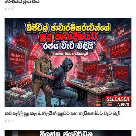
මරණයේ ප්‍රමාණය
AUG 5
කළු සල්ලි සුදු කළ ඔන්ලයින් සූදුවට සහ කැසිනෝවට වැට බැඳි
AUG 5