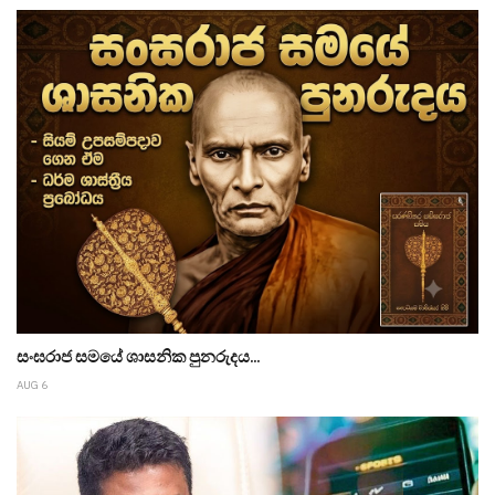
සංඝරාජ සමයේ ශාසනික පුනරුදය...
AUG 6