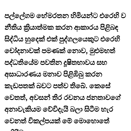
පල්ලේගම හේමරතන හිමියන්ට එරෙහි ව
නීතිය ක්‍රියාත්මක කරන ආකාරය පිළිබඳ
සිද්ධිය හුදෙක් එක් පුද්ගලයෙකුට එරෙහි
චෝදනාවක් පමණක් නොව, මුළුමහත්
පද්ධතියේම පවතින දූෂිතභාවය සහ
අසාධාරණය මනාව පිළිඹිබු කරන
කැඩපතක් බවට පත්ව තිබේ. කෙසේ
වෙතත්, අවසන් තිර රචනය ජනතාවගේ
අනාවැකියම වේවිදැයි බලා සිටීම හැර
වෙනත් විකල්පයක් මේ මොහොතේ