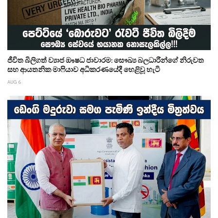
ජීවිත බිලිගත් ව්‍යාජ ඖෂධ ජාවාරම: සෞඛ්‍ය බලධාරීන්ගේ නිරුවත
සහ ආයතනික මාෆියාව අධිකරණයේදී හෙළිවූ හැටි
AUG 6