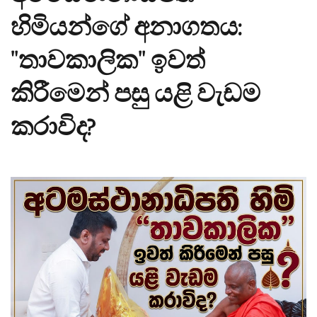
හිමියන්ගේ අනාගතය:
"තාවකාලික" ඉවත්
කිරීමෙන් පසු යළි වැඩම
කරාවිද?