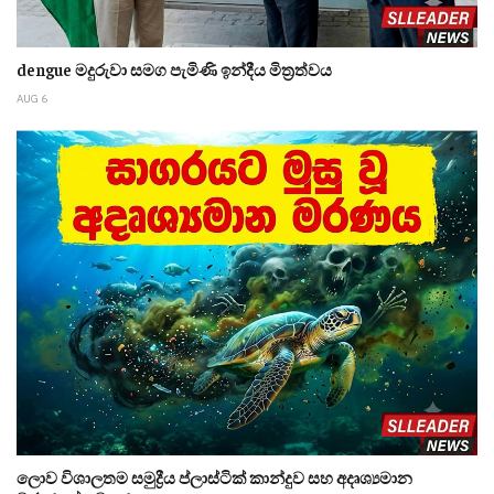
dengue මදුරුවා සමග පැමිණි ඉන්දීය මිත්‍රත්වය
AUG 6
ලොව විශාලතම සමුද්‍රීය ප්ලාස්ටික් කාන්දුව සහ අදෘශ්‍යමාන