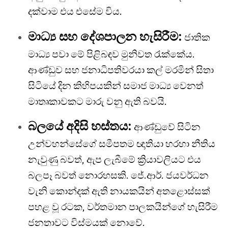
දක්වාම එය එසේම විය.
මාධ්‍ය සහ දේශපාලන හැසිරීම:
ජාතික
මාධ්‍ය පවා මේ පිළිබඳව මුනිවත රැක්කේය.
ආණ්ඩුව සහ ජනාධිපතිවරයා කල් මරමින් සිතා
සිටියේ දින කිහිපයකින් සමාජ මාධ්‍ය වෙනත්
මාතෘකාවකට මාරු වනු ඇති බවයි.
බලයේ අදිසි හස්තය:
ආණ්ඩුවේ සිටින
උන්වහන්සේගේ සමීපතම ඥාතියා හරහා නීතිය
නැවුණු බවත්, ඇප ලැබීමේ ක්‍රියාවලියට එය
බලපෑ බවත් නොරහසකි. ජේ.ආර්. ජයවර්ධන
වැනි කොන්දක් ඇති නායකයින් අතළොස්සක්
පහළ වූ රටක, වර්තමාන පාලකයින්ගේ හැසිරීම
ජනතාවට විස්මයක් නොවේ.