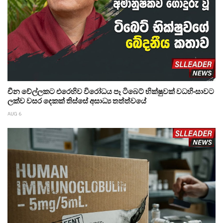
චීන වේල්ලකට එරෙහිව විරෝධය පෑ ටිබෙට් භික්ෂුවක් වධහිංසාවට
ලක්ව වසර දෙකක් තිස්සේ අසාධ්‍ය තත්ත්වයේ
AUG 6