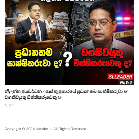
නිලන්ත ජයවර්ධන - පාස්කු ප්‍රහාරයේ ප්‍රධානතම සාක්ෂිකරුවා ද?
වගකිවයුතු විත්තිකරුවෙකු ද?
AUG 4
Copyright © 2026 sleader.lk. All Rights Reserved.