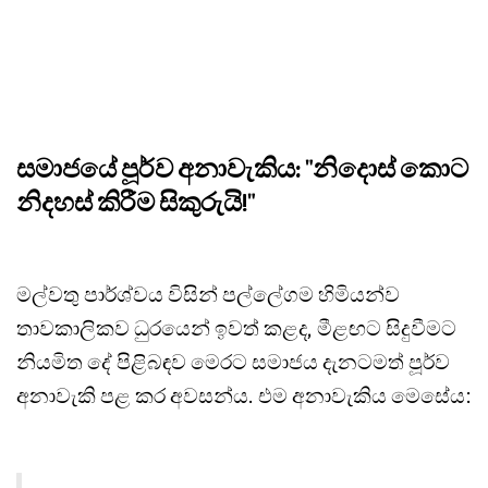
සමාජයේ පූර්ව අනාවැකිය: "නිදොස් කොට
නිදහස් කිරීම සිකුරුයි!"
මල්වතු පාර්ශ්වය විසින් පල්ලේගම හිමියන්ව
තාවකාලිකව ධුරයෙන් ඉවත් කළද, මීළඟට සිදුවීමට
නියමිත දේ පිළිබඳව මෙරට සමාජය දැනටමත් පූර්ව
අනාවැකි පළ කර අවසන්ය. එම අනාවැකිය මෙසේය: