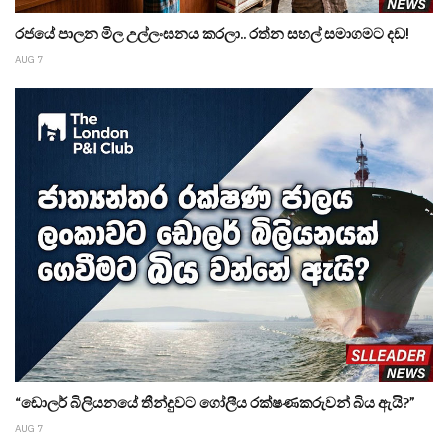
රජයේ පාලන මිල උල්ලංඝනය කරලා.. රත්න සහල් සමාගමට දඩ!
AUG 7
“ඩොලර් බිලියනයේ තීන්දුවට ගෝලීය රක්ෂණකරුවන් බිය ඇයි?”
AUG 7