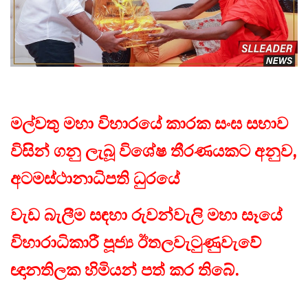
මල්වතු මහා විහාරයේ කාරක සංඝ සභාව
විසින් ගනු ලැබූ විශේෂ තීරණයකට අනුව,
අටමස්ථානාධිපති ධුරයේ
වැඩ බැලීම සඳහා රුවන්වැලි මහා සෑයේ
විහාරාධිකාරී පූජ්‍ය ඊතලවැටුණුවැවේ
ඥානතිලක හිමියන් පත් කර තිබේ.