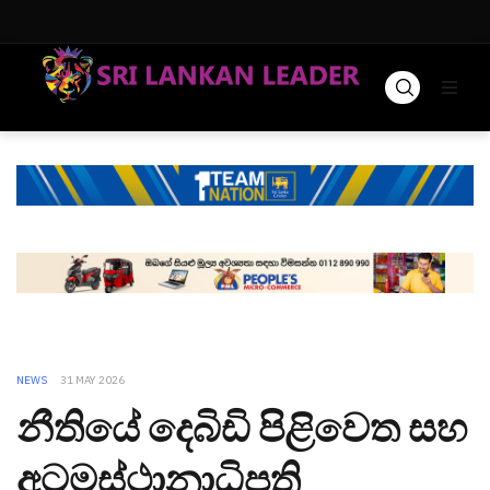
NEWS
31 MAY 2026
නීතියේ දෙබිඩි පිළිවෙත සහ
අටමස්ථානාධිපති