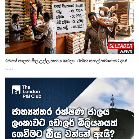
රජයේ පාලන මිල උල්ලංඝනය කරලා.. රත්න සහල් සමාගමට දඩ!
AUG 7