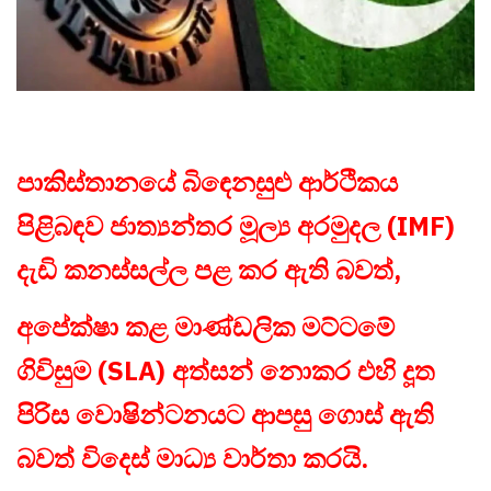
පාකිස්තානයේ බිඳෙනසුළු ආර්ථිකය
පිළිබඳව ජාත්‍යන්තර මූල්‍ය අරමුදල (IMF)
දැඩි කනස්සල්ල පළ කර ඇති බවත්,
අපේක්ෂා කළ මාණ්ඩලික මට්ටමේ
ගිවිසුම (SLA) අත්සන් නොකර එහි දූත
පිරිස වොෂින්ටනයට ආපසු ගොස් ඇති
බවත් විදෙස් මාධ්‍ය වාර්තා කරයි.