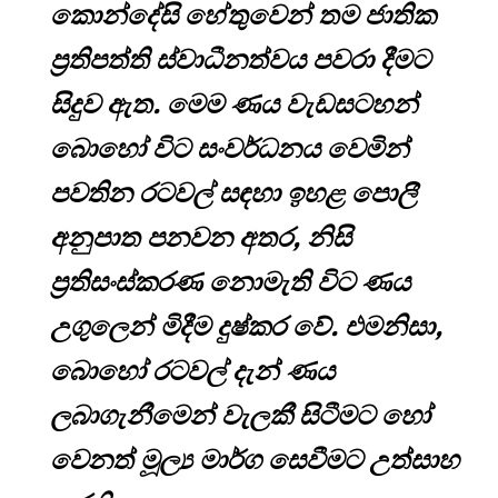
කොන්දේසි හේතුවෙන් තම ජාතික
ප්‍රතිපත්ති ස්වාධීනත්වය පවරා දීමට
සිදුව ඇත. මෙම ණය වැඩසටහන්
බොහෝ විට සංවර්ධනය වෙමින්
පවතින රටවල් සඳහා ඉහළ පොලී
අනුපාත පනවන අතර, නිසි
ප්‍රතිසංස්කරණ නොමැති විට ණය
උගුලෙන් මිදීම දුෂ්කර වේ. එමනිසා,
බොහෝ රටවල් දැන් ණය
ලබාගැනීමෙන් වැලකී සිටීමට හෝ
වෙනත් මූල්‍ය මාර්ග සෙවීමට උත්සාහ