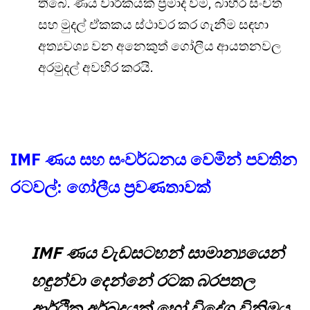
තිබේ. ණය වාරිකයක් ප්‍රමාද වීම, බාහිර සංචිත
සහ මුදල් ඒකකය ස්ථාවර කර ගැනීම සඳහා
අත්‍යවශ්‍ය වන අනෙකුත් ගෝලීය ආයතනවල
අරමුදල් අවහිර කරයි.
IMF ණය සහ සංවර්ධනය වෙමින් පවතින
රටවල්: ගෝලීය ප්‍රවණතාවක්
IMF ණය වැඩසටහන් සාමාන්‍යයෙන්
හඳුන්වා දෙන්නේ රටක බරපතල
ආර්ථික අර්බුදයක් හෝ විදේශ විනිමය