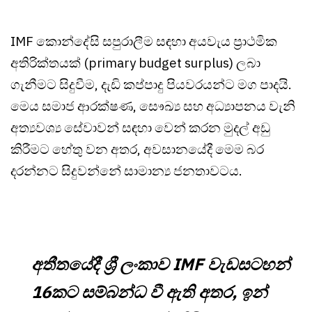
IMF කොන්දේසි සපුරාලීම සඳහා අයවැය ප්‍රාථමික
අතිරික්තයක් (primary budget surplus) ලබා
ගැනීමට සිදුවීම, දැඩි කප්පාදු පියවරයන්ට මග පාදයි.
මෙය සමාජ ආරක්ෂණ, සෞඛ්‍ය සහ අධ්‍යාපනය වැනි
අත්‍යවශ්‍ය සේවාවන් සඳහා වෙන් කරන මුදල් අඩු
කිරීමට හේතු වන අතර, අවසානයේදී මෙම බර
දරන්නට සිදුවන්නේ සාමාන්‍ය ජනතාවටය.
අතීතයේදී ශ්‍රී ලංකාව IMF වැඩසටහන්
16කට සම්බන්ධ වී ඇති අතර, ඉන්