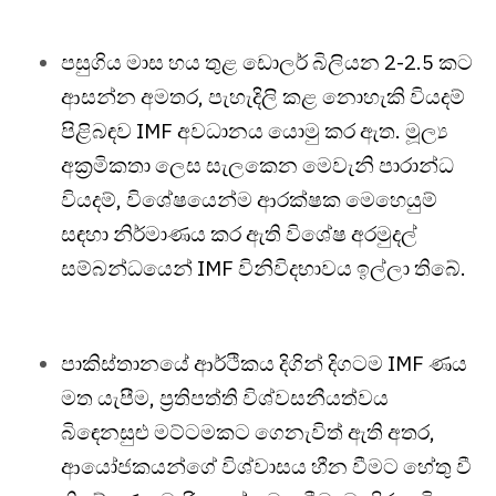
පසුගිය මාස හය තුළ ඩොලර් බිලියන 2-2.5 කට
ආසන්න අමතර, පැහැදිලි කළ නොහැකි වියදම්
පිළිබඳව IMF අවධානය යොමු කර ඇත. මූල්‍ය
අක්‍රමිකතා ලෙස සැලකෙන මෙවැනි පාරාන්ධ
වියදම්, විශේෂයෙන්ම ආරක්ෂක මෙහෙයුම්
සඳහා නිර්මාණය කර ඇති විශේෂ අරමුදල්
සම්බන්ධයෙන් IMF විනිවිදභාවය ඉල්ලා තිබේ.
පාකිස්තානයේ ආර්ථිකය දිගින් දිගටම IMF ණය
මත යැපීම, ප්‍රතිපත්ති විශ්වසනීයත්වය
බිඳෙනසුළු මට්ටමකට ගෙනැවිත් ඇති අතර,
ආයෝජකයන්ගේ විශ්වාසය හීන වීමට හේතු වී