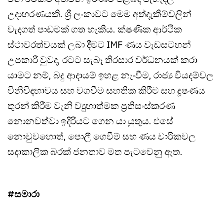
උදාහරණයකි. ශ්‍රී ලංකාවට මෙම අත්දැකීම්වලින්
වැදගත් පාඩමක් ගත හැකිය. ක්ෂණික ආර්ථික
ස්ථාවරත්වයක් ලබා දීමට IMF ණය වැඩසටහන්
උපකාරී වුවද, රටට සැබෑ තිරසාර වර්ධනයක් කරා
යාමට නම්, බදු ආදායම් ඉහළ නැංවීම, රාජ්‍ය වියදම්වල
විනිවිදභාවය සහ වගවීම සහතික කිරීම සහ දූෂණය
තුරන් කිරීම වැනි ව්‍යුහාත්මක ප්‍රතිසංස්කරණ
නොනවත්වා ඉදිරියට ගෙන යා යුතුය. එසේ
නොවුවහොත්, පොලී ගෙවීම් සහ ණය වාරිකවල
සදාකාලික බරක් ජනතාව මත පැටවෙනු ඇත.
#සමාරා