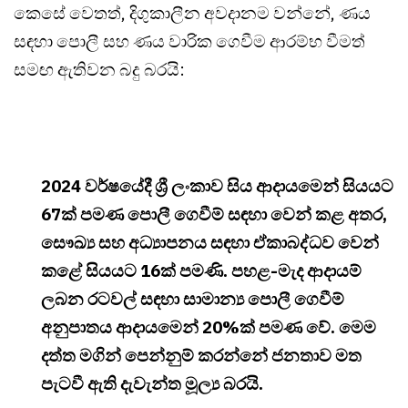
කෙසේ වෙතත්, දිගුකාලීන අවදානම වන්නේ, ණය
සඳහා පොලී සහ ණය වාරික ගෙවීම ආරම්භ වීමත්
සමඟ ඇතිවන බදු බරයි:
2024 වර්ෂයේදී ශ්‍රී ලංකාව සිය ආදායමෙන් සියයට
67ක් පමණ පොලී ගෙවීම් සඳහා වෙන් කළ අතර,
සෞඛ්‍ය සහ අධ්‍යාපනය සඳහා ඒකාබද්ධව වෙන්
කළේ සියයට 16ක් පමණි. පහළ-මැද ආදායම්
ලබන රටවල් සඳහා සාමාන්‍ය පොලී ගෙවීම්
අනුපාතය ආදායමෙන් 20%ක් පමණ වේ. මෙම
දත්ත මගින් පෙන්නුම් කරන්නේ ජනතාව මත
පැටවී ඇති දැවැන්ත මූල්‍ය බරයි.