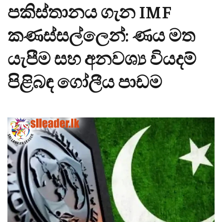
පකිස්තානය ගැන IMF
කණස්සල්ලෙන්: ණය මත
යැපීම සහ අනවශ්‍ය වියදම්
පිළිබඳ ගෝලීය පාඩම