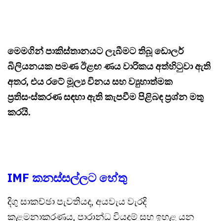
මෙමගින් පාකිස්තානයට ලැබීමට තිබූ ඩොලර්
බිලියනයක පමණ ඊළඟ ණය වාරිකය අත්හිටුවා ඇති
අතර, එය රටේ මූල්‍ය විනය සහ ව්‍යුහාත්මක
ප්‍රතිසංස්කරණ සඳහා ඇති කැපවීම පිළිබඳ ප්‍රශ්න මතු
කරයි.
IMF කනස්සල්ලට හේතු
දිගු සාකච්ඡා පැවතියද, අයවැය වැරදි
කළමනාකරණය, පාරාන්ධ වියදම් සහ ඉහළ යන