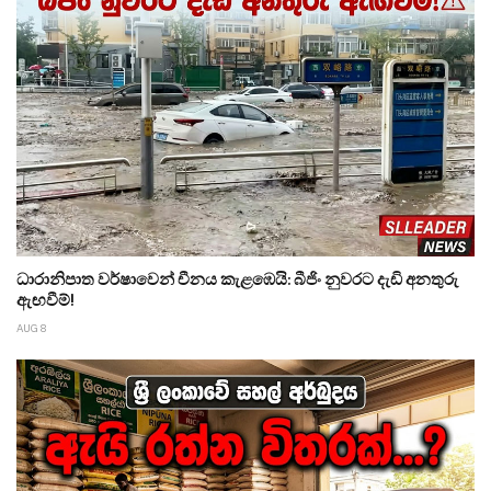
ධාරානිපාත වර්ෂාවෙන් චීනය කැළඹෙයි: බීජිං නුවරට දැඩි අනතුරු
ඇඟවීම්!
AUG 8