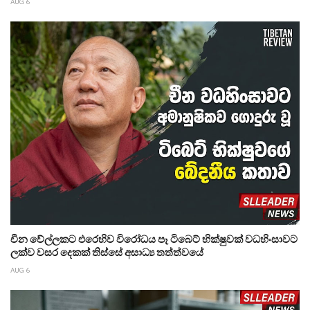
AUG 6
චීන වේල්ලකට එරෙහිව විරෝධය පෑ ටිබෙට් භික්ෂුවක් වධහිංසාවට
ලක්ව වසර දෙකක් තිස්සේ අසාධ්‍ය තත්ත්වයේ
AUG 6