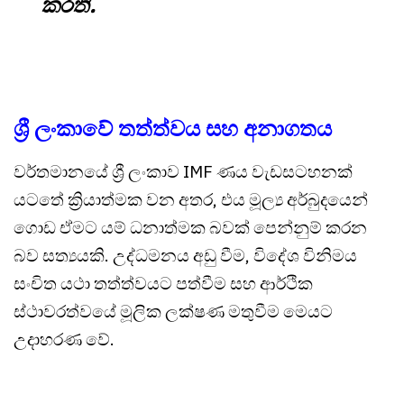
කරති.
ශ්‍රී ලංකාවේ තත්ත්වය සහ අනාගතය
වර්තමානයේ ශ්‍රී ලංකාව IMF ණය වැඩසටහනක්
යටතේ ක්‍රියාත්මක වන අතර, එය මූල්‍ය අර්බුදයෙන්
ගොඩ ඒමට යම් ධනාත්මක බවක් පෙන්නුම් කරන
බව සත්‍යයකි. උද්ධමනය අඩු වීම, විදේශ විනිමය
සංචිත යථා තත්ත්වයට පත්වීම සහ ආර්ථික
ස්ථාවරත්වයේ මූලික ලක්ෂණ මතුවීම මෙයට
උදාහරණ වේ.