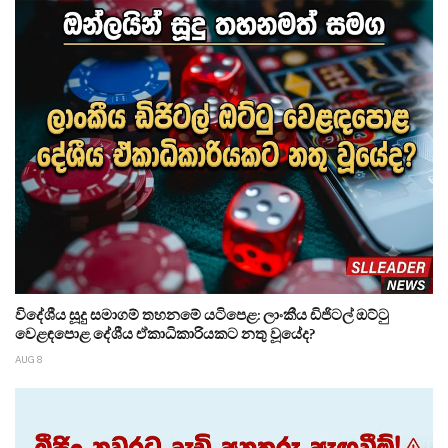
විදේශීය සූදු සමාගම් තහනමේ යටිපෙළ: ලාංකීය ඩිජිටල් ඔට්ටු
වෙළඳපොළ දේශීය ඒකාධිකාරියකට නතු වූයේද?
AUG 8