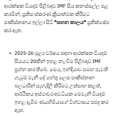
ආරක්ෂක වියදම් පිළිබඳව IMF සිය කනස්සල්ල පළ
කරමින්, ප්‍රතිසංස්කරණ ක්‍රියාත්මක කිරීමට
පාකිස්තානය ඉල්ලා සිටි
"සහන කාලය"
ප්‍රතික්ෂේප
කර ඇත.
2025-26 මූල්‍ය වර්ෂය සඳහා ආරක්ෂක වියදම්
සියයට 20කින් ඉහළ නැංවීම පිළිබඳව IMF
ප්‍රශ්න කර තිබේ. මෙය, ඉන්දියාව සමඟ පැවති
ගැටුම් වැනි දේ හේතු ලෙස පාකිස්තාන
බලධාරීන් පැහැදිලි කිරීමට උත්සාහ කළත්,
ආර්ථිකය අස්ථාවර අවධියක මෙවැනි වියදම්
ඉහළ දැමීම ණයහිමියාගේ විශ්වාසය පළුදු කර
ඇත.