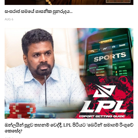
සංඝරාජ සමයේ ශාසනික පුනරුදය...
AUG 6
ඔන්ලයින් සූදුව තහනම් වෙද්දී, LPL පිටියට ‘බෙටින්’ සමාගම් රිංගුවේ
කෙසේද?