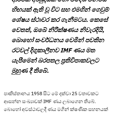
හිඟයක් ඇති වූ විට සහ එමගින් ගෙවුම්
ශේෂය ස්ථාවර කර ගැනීමටය. කෙසේ
වෙතත්, ඔබේ නිරීක්ෂණය නිවැරදියි,
බොහෝ සංවර්ධනය වෙමින් පවතින
රටවල් දිගුකාලීනව IMF ණය මත
යැපීමෙන් බරපතල ප්‍රතිවිපාකවලට
මුහුණ දී තිබේ.
පාකිස්තානය 1958 සිට මේ දක්වා 25 වතාවකට
ආසන්න සංඛ්‍යාවක් IMF ණය ලබාගෙන තිබේ.
බොහෝ අවස්ථාවලදී ණය මගින් ක්ෂණික සහනයක්