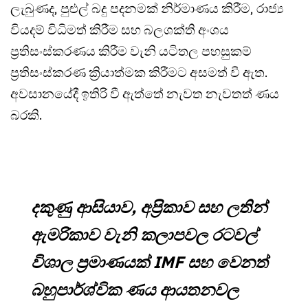
ලැබුණද, පුළුල් බදු පදනමක් නිර්මාණය කිරීම, රාජ්‍ය
වියදම් විධිමත් කිරීම සහ බලශක්ති අංශය
ප්‍රතිසංස්කරණය කිරීම වැනි යටිතල පහසුකම්
ප්‍රතිසංස්කරණ ක්‍රියාත්මක කිරීමට අසමත් වී ඇත.
අවසානයේදී ඉතිරි වී ඇත්තේ නැවත නැවතත් ණය
බරකි.
දකුණු ආසියාව, අප්‍රිකාව සහ ලතින්
ඇමරිකාව වැනි කලාපවල රටවල්
විශාල ප්‍රමාණයක් IMF සහ වෙනත්
බහුපාර්ශ්වික ණය ආයතනවල