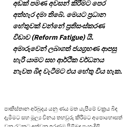
අඩක් පමණ අවසන් කිරීමට පෙර
අත්හැර දමා තිබේ. මෙයට ප්‍රධාන
හේතුවක් වන්නේ ප්‍රතිසංස්කරණ
විඩාව (Reform Fatigue) යි.
අමාරුවෙන් ලබාගත් ජයග්‍රහණ ආපසු
හැරී යාමට සහ ආර්ථික වර්ධනය
නැවත බිඳ වැටීමට එය හේතු විය හැක.
පාකිස්තාන අර්බුදය යනු ණය මත යැපීමේ චක්‍රය බිඳ
දැමීමට සහ මූල්‍ය විනය තහවුරු කිරීමට අපොහොසත්
වන රටකට අත්වන ඉරණම පිළිබඳ පැහැදිලි