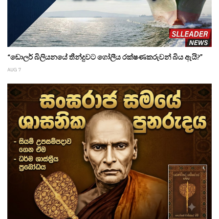
“ඩොලර් බිලියනයේ තීන්දුවට ගෝලීය රක්ෂණකරුවන් බිය ඇයි?”
AUG 7