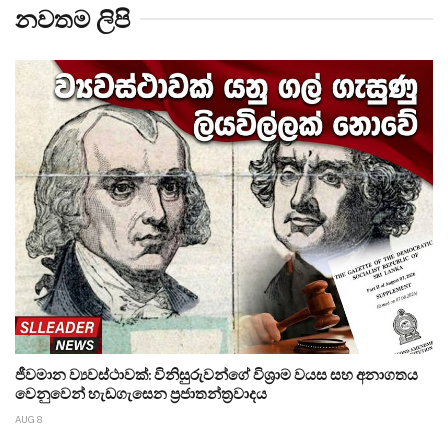
නවතම ලිපි
ජීවමාන ව්‍යවස්ථාවක්: විනිසුරුවන්ගේ විශ්‍රාම වයස සහ අනාගතය
වෙනුවෙන් හැඩගැසෙන ප්‍රජාතන්ත්‍රවාදය
AUG 8