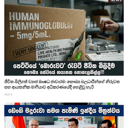
ජීවිත බිලිගත් ව්‍යාජ ඖෂධ ජාවාරම: සෞඛ්‍ය බලධාරීන්ගේ නිරුවත
සහ ආයතනික මාෆියාව අධිකරණයේදී හෙළිවූ හැටි
AUG 6