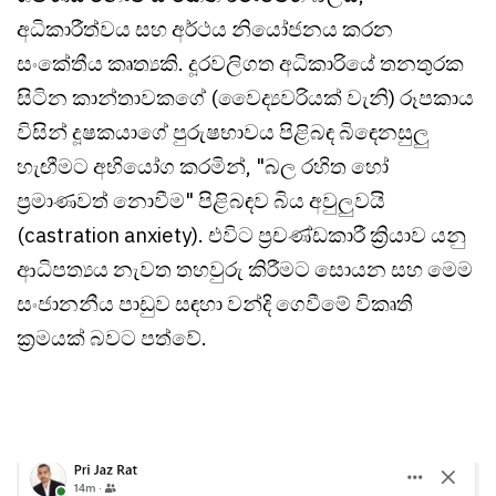
අධිකාරීත්වය සහ අර්ථය නියෝජනය කරන
සංකේතීය කෘත්‍යකි. දූරවලිගත අධිකාරියේ තනතුරක
සිටින කාන්තාවකගේ (වෛද්‍යවරියක් වැනි) රූපකාය
විසින් දූෂකයාගේ පුරුෂභාවය පිළිබඳ බිඳෙනසුලු
හැඟීමට අභියෝග කරමින්, "බල රහිත හෝ
ප්‍රමාණවත් නොවීම" පිළිබඳව බිය අවුලුවයි
(castration anxiety). එවිට ප්‍රචණ්ඩකාරී ක්‍රියාව යනු
ආධිපත්‍යය නැවත තහවුරු කිරීමට සොයන සහ මෙම
සංජානනීය පාඩුව සඳහා වන්දි ගෙවීමේ විකෘති
ක්‍රමයක් බවට පත්වේ.