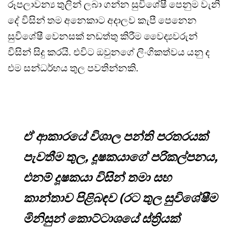
රූපලාවන්‍ය තුලින් ලබා ගන්න සුවිශේෂී පෙනුම වැනි
දේ විසින් තම අනෙකාට අදාලව කැපී පෙනෙන
සුවිශේෂී වෙනසක් නඩත්තු කිරීම වෛද්‍යවරුන්
විසින් සිදු කරයි. එවිට ඔවුනගේ ලිංගිකත්වය යනු ද
එම සන්ධර්භය තුල පවතින්නකි.
ඒ ආකාරයේ විශාල පන්ති පරතරයක්
පැවතීම තුල, දූෂකයාගේ පරිකල්පනය,
එනම් දූෂකයා විසින් තමා සහ
කාන්තාව පිළිබඳව (රට තුල සුවිශේෂීම
මිනිසුන් කොට්ටාශයේ ස්ත්‍රියක්