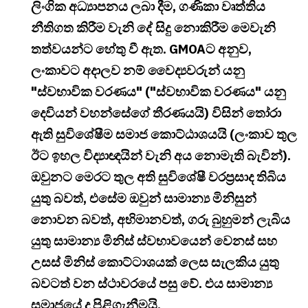
ලිංගික අධ්‍යාපනය ලබා දීම, ගණිකා වෘත්තිය
නීතිගත කිරීම වැනි දේ සිදු නොකිරීම මෙවැනි
තත්වයන්ට හේතු වී ඇත. GMOAට අනුව,
ලංකාවට අදාලව නම් වෛද්‍යවරුන් යනු
"ස්වභාවික වරණය" ("ස්වභාවික වරණය" යනු
දෙවියන් වහන්සේගේ තීරණයයි) විසින් තෝරා
ඇති සුවිශේෂීම සමාජ කොට්ඨාශයයි (ලංකාව තුල
ඊට ඉහල විද්‍යාඥයින් වැනි අය නොමැති බැවින්).
ඔවුනට මෙරට තුල අති සුවිශේෂී වරප්‍රසාද තිබිය
යුතු බවත්, එසේම ඔවුන් සාමාන්‍ය මිනිසුන්
නොවන බවත්, අභිමානවත්, ගරු බුහුමන් ලැබිය
යුතු සාමාන්‍ය මිනිස් ස්වභාවයෙන් වෙනස් සහ
උසස් මිනිස් කොට්ටාශයක් ලෙස සැලකිය යුතු
බවටත් වන ස්ථාවරයේ පසු වේ. එය සාමාන්‍ය
සමාජයේ ද පිළිගැනීමයි.