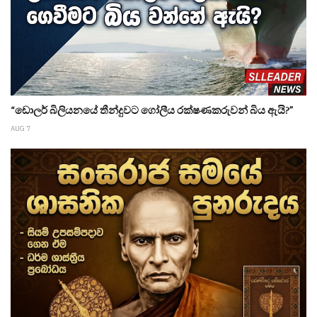
“ඩොලර් බිලියනයේ තීන්දුවට ගෝලීය රක්ෂණකරුවන් බිය ඇයි?”
AUG 7