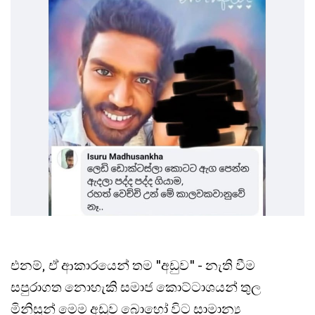
එනම්, ඒ ආකාරයෙන් තම "අඩුව" - නැති වීම
සපුරාගත නොහැකි සමාජ කොට්ටාශයන් තුල
මිනිසුන් මෙම අඩුව බොහෝ විට සාමාන්‍ය