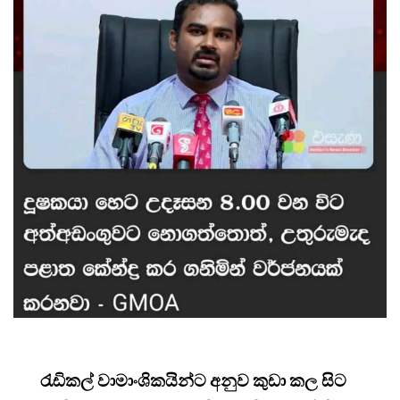
රැඩිකල් වාමාංශිකයින්ට අනුව කුඩා කල සිට