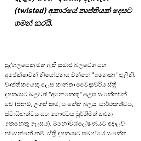
(twisted) අකාරයේ තෘප්තියක් දෙසට
ගමන් කරයි.
පුද්ගලයෙකු මත ඇති සමාජ බලවේග සහ
අපේක්ෂාවන් නියෝජනය වන්නේ "අනෙකා" තුලිනි.
වෘත්තිකයෙකු ලෙස කාන්තා වෛද්‍යවරිය ස්ත්‍රී
දූෂකයාට බලවත් "අනෙකෙකු" ලෙස සංකේතවත්
වේ (එනම්, උගත් කම, සංකේත බලය, සාර්ථකත්වය,
ස්වාධීනත්වය සහ ගෞරවය මූර්තිමත් කරන
කෙනෙකු ලෙසය). මනෝවිශ්ලේෂණයට අදාලව
පවසන්නේ නම්, ස්ත්‍රී දූෂකයාට සමාජයේ සංකේත