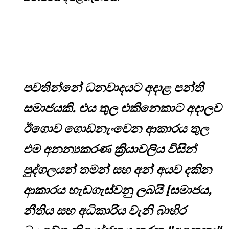
පවතින්නේ ධනවාදයට අදාළ පන්ති
සමාජයකි. එය තුල එකිනෙකාට අදාලව
ඊගොව ගොඩනැංවෙන ආකාරය තුල
එම අනන්‍යකරණ ක්‍රියාවලිය විසින්
පුද්ගලයන් තමන් සහ අන් අයව දකින
ආකාරය හැඩගැස්වනු ලබයි [සමාජය,
නීතිය සහ අධිකාරිය වැනි බාහිර