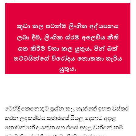
මෙහිදී කෙනෙකුට ප්‍රශ්න කල හැක්කේ ඉහත විස්තර
කරන ලද තත්වය සමාජයේ සියලු දෙනාට අදාළ
නොවන්නේ ද යන්න සහ එසේ අදාළ වන්නේ නම්