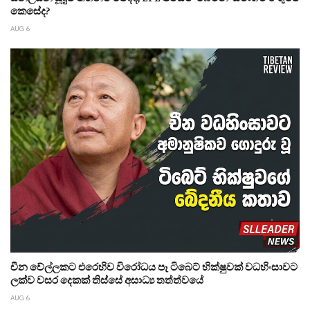
කෙසේද?
AUG 6
චීන වේල්ලකට එරෙහිව විරෝධය පෑ ටිබෙට් භික්ෂුවක් වධහිංසාවට
ලක්ව වසර දෙකක් තිස්සේ අසාධ්‍ය තත්ත්වයේ
AUG 6