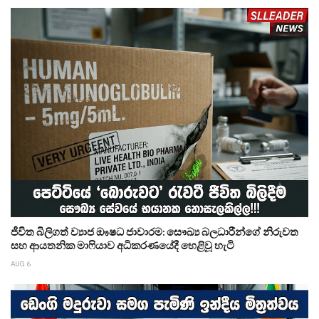
ජීවිත බිලිගත් ව්‍යාජ ඖෂධ ජාවාරම: සෞඛ්‍ය බලධාරීන්ගේ නිරුවත
සහ ආයතනික මාෆියාව අධිකරණයේදී හෙළිවූ හැටි
AUG 6