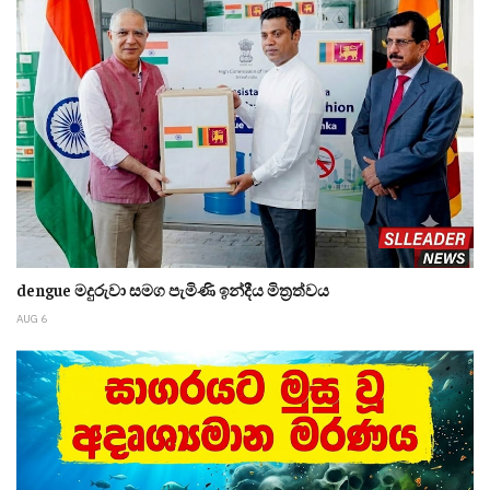
dengue මදුරුවා සමග පැමිණි ඉන්දීය මිත්‍රත්වය
AUG 6