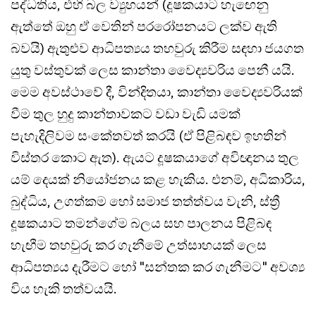
පද්ධතිය, එහි බල ව්‍යුහයන් (දූෂකයාට හැඟෙනු
ඇත්තේ ඔහු ඒ වෙතින් පරරෝපනයට ලක්ව ඇති
බවයි) ඇතුළුව ආධිපත්‍යය තහවුරු කිරීම සඳහා ජයගත
යුතු වස්තුවක් ලෙස කාන්තා වෛද්‍යවරිය පෙනී යයි.
මෙම අවස්ථාවේ දී, වින්දිතයා, කාන්තා වෛද්‍යවරියක්
වීම තුල හුදු කාන්තාවකට වඩා වැඩි යමක්
පැහැදිලිවම සංකේතවත් කරයි (ඒ පිළිබඳව ඉහතින්
විස්තර කොට ඇත). ඇයට දූෂකයාගේ අවිඥානය තුල
යම් දෙයක් නියෝජනය කළ හැකිය. එනම්, අධිකාරිය,
බුද්ධිය, උගත්කම හෝ සමාජ තත්ත්වය වැනි, ස්ත්‍රී
දූෂකයාට තමන්ගේම බලය සහ පාලනය පිළිබඳ
හැඟීම තහවුරු කර ගැනීමේ උත්සාහයක් ලෙස
ආධිපත්‍යය දැරීමට හෝ "සන්තක කර ගැනීමට" අවශ්‍ය
විය හැකි තත්වයයි.