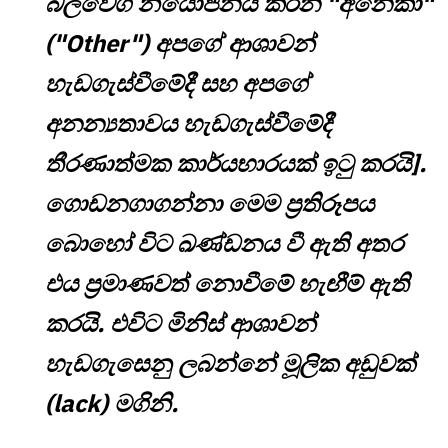
බලවේග නියෝජනය කරන "අනෙකා"
("Other") අපගේ ආශාවන්
හැඩගැස්වීමේදී සහ අපගේ
අනන්‍යතාවය හැඩගැස්වීමේදී
තීරණාත්මක කාර්යභාරයක් ඉටු කරයි].
ගොඩනගාගන්නා මෙම ප්‍රතිරූපය
බොහෝ විට ඛණ්ඩනය වී ඇති අතර
එය ප්‍රමාණවත් නොවීමේ හැඟීම් ඇති
කරයි. එවිට මිනිස් ආශාවන්
හැඩගැසෙනු ලබන්නේ මූලික අඩුවක්
(lack) මගිනි.