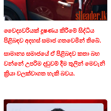
වෛද්‍යවරියක් දූෂණය කිරීමේ සිද්ධිය
පිළිබඳව අදහස් සමාජ ගතවෙමින් තිබේ.
සාමාන්‍ය සමාජයේ ඒ පිළිබඳව කතා බහ
වන්නේ උපරිම දඬුවම් දීම තුලින් මෙවැනි
ක්‍රියා වලක්වාගත හැකි බවය.