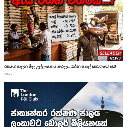
රජයේ පාලන මිල උල්ලංඝනය කරලා.. රත්න සහල් සමාගමට දඩ!
AUG 7