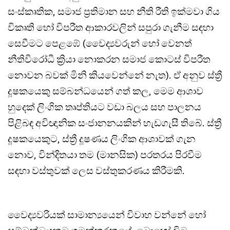
සංස්කෘතික, සමාජ ප්‍රතිමාන සහ නීති රීති ඉක්මවා ගිය
විකෘති හෝ විපරීත ආකාරවලින් සපුරා ගැනීම සඳහා
සෙවීමට පෙළඹේ (වෛද්‍යවරුන් හෝ වෙනත්
නීතිවිරෝධී ක්‍රියා නොකරන සමාජ කොටස් විපරීත
නොවන බවක් මිනි කියවෙන්නේ නැත). ඒ අනුව ස්ත්‍රී
දූෂකයෙකු සම්බන්ධයෙන් ගත් කල, මෙම ආශාව
හුදෙක් ලිංගික තෘප්තියට වඩා බලය සහ පාලනය
පිළිබඳ අවිඥානික සංජානනයකින් හැඩගැසී තිබේ. ස්ත්‍රී
දූෂකයෙකුට, ස්ත්‍රී දූෂණය ලිංගික ආශාවක් ගැන
නොව, වින්දිතයා තම (මානසික) පරතරය පිරවීම
සඳහා වස්තුවක් ලෙස වස්තුකරණය කිරීමකි.
වෛද්‍යවරියක් සාමාන්‍යයෙන් විවාහ වන්නේ හෝ