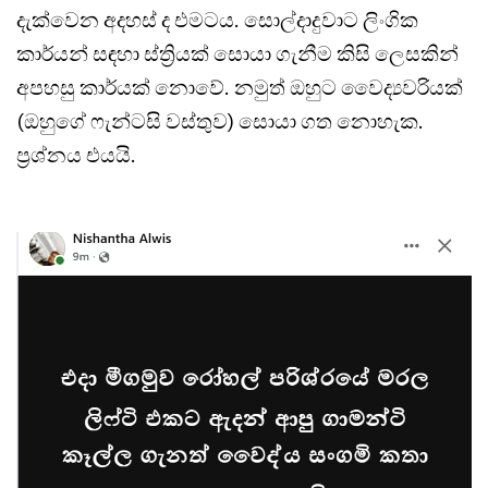
දැක්වෙන අදහස් ද එමටය. සොල්දාදුවාට ලිංගික
කාර්යන් සඳහා ස්ත්‍රියක් සොයා ගැනීම කිසි ලෙසකින්
අපහසු කාර්යක් නොවේ. නමුත් ඔහුට වෛද්‍යවරියක්
(ඔහුගේ ෆැන්ටසි වස්තුව) සොයා ගත නොහැක.
ප්‍රශ්නය එයයි.