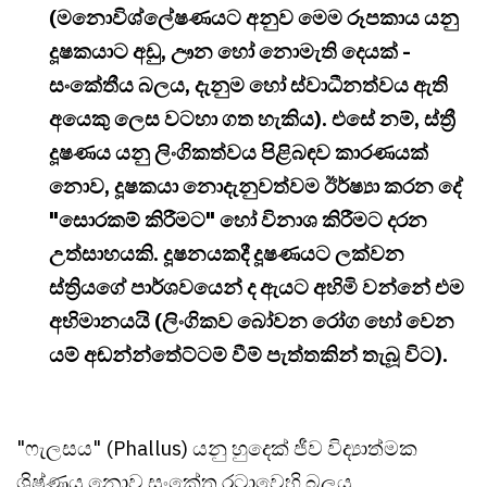
(මනොවිශ්ලේෂණයට අනුව මෙම රූපකාය යනු
දූෂකයාට අඩු, ඌන හෝ නොමැති දෙයක් -
සංකේතීය බලය, දැනුම හෝ ස්වාධීනත්වය ඇති
අයෙකු ලෙස වටහා ගත හැකිය). එසේ නම්, ස්ත්‍රී
දූෂණය යනු ලිංගිකත්වය පිළිබඳව කාරණයක්
නොව, දූෂකයා නොදැනුවත්වම ඊර්ෂ්‍යා කරන දේ
"සොරකම් කිරීමට" හෝ විනාශ කිරීමට දරන
උත්සාහයකි. දූෂනයකදී දූෂණයට ලක්වන
ස්ත්‍රියගේ පාර්ශවයෙන් ද ඇයට අහිමි වන්නේ එම
අභිමානයයි (ලිංගිකව බෝවන රෝග හෝ වෙන
යම් අඬන්න්තේට්ටම් වීම් පැත්තකින් තැබූ විට).
"ෆැලසය" (Phallus) යනු හුදෙක් ජීව විද්‍යාත්මක
ශිෂ්ණය නොව සංකේත රටාවෙහි බලය,