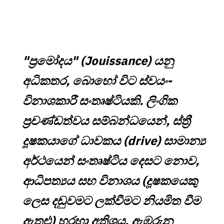
"ප්‍රමෝදය" (Jouissance) යනු
අධිකතර, බොහෝ විට ස්වයං-
විනාශකාරී සංතෘෂ්ටියකි. ලිංගික
ප්‍රචණ්ඩත්වය සම්බන්ධයෙන්, ස්ත්‍රී
දූෂකයාගේ ධාවකය (drive) සාමාන්‍ය
අර්ථයෙන් සංතෘෂ්ටිය දෙසට නොව,
ආධිපත්‍යය සහ විනාශය (දූෂකයෙකු
ලෙස දඬුවමට ලක්වීමට නියමිත වීම
ඇතුළු) හරහා අතිශය, ඇඹරුන