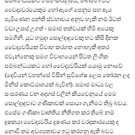
සම්බන්ධයකට ගමන්කරනුයේ, බොහෝ විට
වෛද්‍යවරයෙකුම හෝ ඇගේ පෙනුම සහ ඇය
පැමිණෙන පන්ති ස්වභාවය අනුව හැකි නම් ඊටත්
වඩා උසස් උගත් - සමාජ තත්වයක් හිමි අයෙකු
සමගිනි. යුධ හමුදා සොල්දාදුවෙකු හට කිසි දිනක
වෛද්‍යවරියක විවාහ කරගත නොහැකි අතර
එවැන්නෙකු සමග විවාහයෙන් පිටත ලිංගික
සම්බන්ධයකට හෝ වෛද්‍යවරියක් යොමු නොවේ
(දෙවියන් වහන්සේ විසින් සුවිශේෂ ලෙස තෝරන ලද
මිනිස් කොට්ඨාශයක් බැවින්). සමාජ මාධ්‍ය වල
සංසරණය වන අදහස් වලින් කියවෙනුයේ මෙම
සොල්දාදුවාට ගණිකාවක් සොයා ගැනීමට තිබූ බවය.
එසේම ගණිකා වෘත්තිය නීතිගත කර තිබේ නම්
දූෂකයා වෛද්‍යවරිය දූෂණය කර වරදකාරයෙකු ද
නොවී තම අවශ්‍යතාවය ඉටු කරගනු ඇති බවට