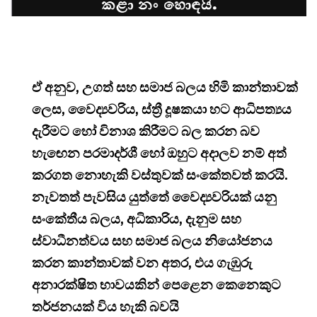
ඒ අනුව, උගත් සහ සමාජ බලය හිමි කාන්තාවක්
ලෙස, වෛද්‍යවරිය, ස්ත්‍රී දූෂකයා හට ආධිපත්‍යය
දැරීමට හෝ විනාශ කිරීමට බල කරන බව
හැඟෙන පරමාදර්ශී හෝ ඔහුට අදාලව නම් අත්
කරගත නොහැකි වස්තුවක් සංකේතවත් කරයි.
නැවතත් පැවසිය යුත්තේ වෛද්‍යවරියක් යනු
සංකේතීය බලය, අධිකාරිය, දැනුම සහ
ස්වාධීනත්වය සහ සමාජ බලය නියෝජනය
කරන කාන්තාවක් වන අතර, එය ගැඹුරු
අනාරක්ෂිත භාවයකින් පෙළෙන කෙනෙකුට
තර්ජනයක් විය හැකි බවයි