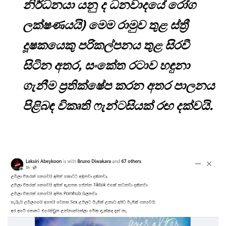
නිර්ධනයා යනු ද ධනවාදයේ රෝග
ලක්ෂණයයි) මෙම රාමුව තුළ ස්ත්‍රී
දූෂකයෙකු පරිකල්පනය තුළ සිරවී
සිටින අතර, සංකේත රටාව හඳුනා
ගැනීම ප්‍රතික්ෂේප කරන අතර පාලනය
පිළිබඳ විකෘති ෆැන්ටසියක් රඟ දක්වයි.