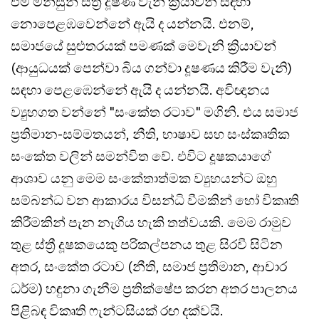
එම මිනිසුන් ස්ත්‍රී දූෂණ වැනි ක්‍රියාවන් සඳහා
නොපෙළඹවෙන්නේ ඇයි ද යන්නයි. එනම්,
සමාජයේ සුළුතරයක් පමණක් මෙවැනි ක්‍රියාවන්
(ආයුධයක් පෙන්වා බිය ගන්වා දූෂණය කිරීම වැනි)
සඳහා පෙළඹෙන්නේ ඇයි ද යන්නයි. අවිඥානය
ව්‍යුහගත වන්නේ "සංකේත රටාව" මගිනි. එය සමාජ
ප්‍රතිමාන-සම්මතයන්, නීති, භාෂාව සහ සංස්කෘතික
සංකේත වලින් සමන්විත වේ. එවිට දූෂකයාගේ
ආශාව යනු මෙම සංකේතාත්මක ව්‍යුහයන්ට ඔහු
සම්බන්ධ වන ආකාරය විසන්ධි වීමකින් හෝ විකෘති
කිරීමකින් පැන නැගිය හැකි තත්වයකි. මෙම රාමුව
තුළ ස්ත්‍රී දූෂකයෙකු පරිකල්පනය තුළ සිරවී සිටින
අතර, සංකේත රටාව (නීති, සමාජ ප්‍රතිමාන, ආචාර
ධර්ම) හඳුනා ගැනීම ප්‍රතික්ෂේප කරන අතර පාලනය
පිළිබඳ විකෘති ෆැන්ටසියක් රඟ දක්වයි.