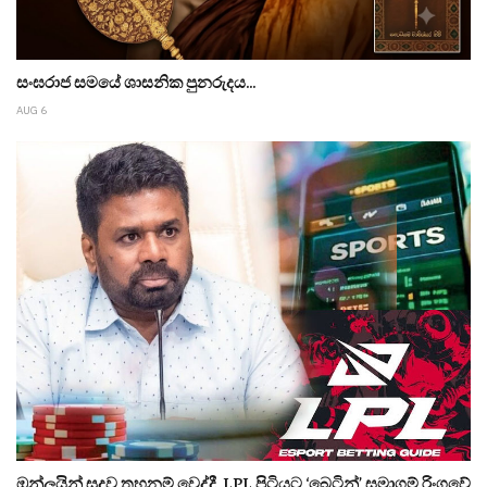
සංඝරාජ සමයේ ශාසනික පුනරුදය...
AUG 6
ඔන්ලයින් සූදුව තහනම් වෙද්දී, LPL පිටියට ‘බෙටින්’ සමාගම් රිංගුවේ