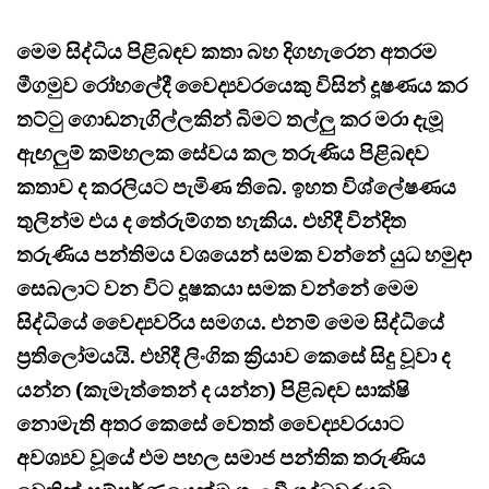
මෙම සිද්ධිය පිළිබඳව කතා බහ දිගහැරෙන අතරම
මීගමුව රෝහලේදී වෛද්‍යවරයෙකු විසින් දූෂණය කර
තට්ටු ගොඩනැගිල්ලකින් බිමට තල්ලු කර මරා දැමූ
ඇඟලුම් කම්හලක සේවය කල තරුණිය පිළිබඳව
කතාව ද කරලියට පැමිණ තිබේ. ඉහත විශ්ලේෂණය
තුලින්ම එය ද තේරුම්ගත හැකිය. එහිදී වින්දිත
තරුණිය පන්තිමය වශයෙන් සමක වන්නේ යුධ හමුදා
සෙබලාට වන විට දූෂකයා සමක වන්නේ මෙම
සිද්ධියේ වෛද්‍යවරිය සමගය. එනම් මෙම සිද්ධියේ
ප්‍රතිලෝමයයි. එහිදී ලිංගික ක්‍රියාව කෙසේ සිදු වූවා ද
යන්න (කැමැත්තෙන් ද යන්න) පිළිබඳව සාක්ෂි
නොමැති අතර කෙසේ වෙතත් වෛද්‍යවරයාට
අවශ්‍යව වූයේ එම පහල සමාජ පන්තික තරුණිය