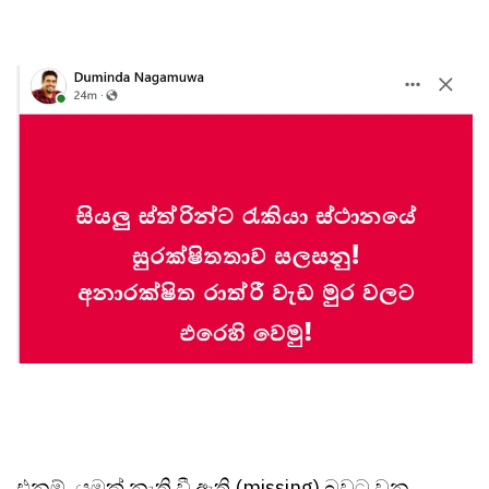
එනම්, යමක් නැති වී ඇති (missing) බවට වන