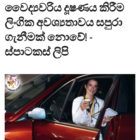
වෛද්‍යවරිය දූෂණය කිරීම
ලිංගික අවශ්‍යතාවය සපුරා
ගැනීමක් නොවේ! -
ස්පාටකස් ලිපි