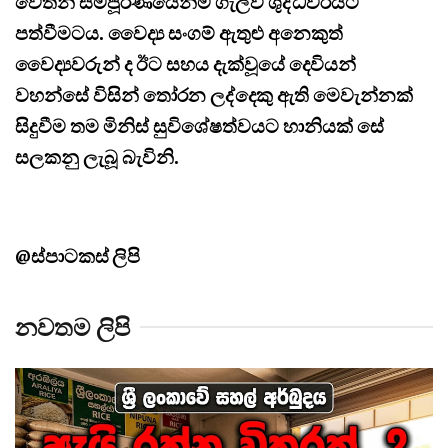
වෙතින් සම්පූර්ණයෙන්ම ගැලවී ශුද්ධවරයට
පත්වීමටය. වෛද්‍ය සංගම් ඇතුළු අනෙකුත්
වෛද්‍යවරුන් ද ඊට සහය දැක්වූයේ දෙවියන්
වහන්සේ විසින් තෝරන ලද්දෙකු ඇති මෙවැන්නක්
සිදුවීම තම මිනිස් සුවිශේෂත්වයට හානියක් සේ
සලකනු ලැබූ බැවිනි.
@
ස්පාටකස් ලිපි
නවතම ලිපි