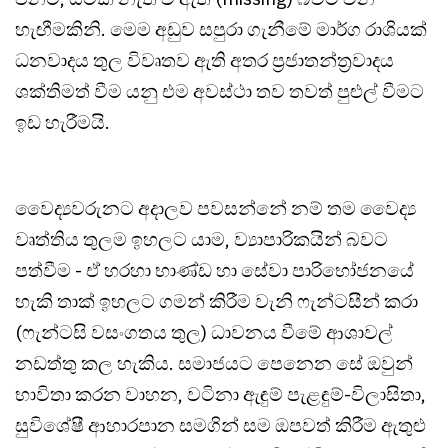
හැඟීමකිනි. මෙම අඩුව සපුරා ගැනීමේ මාර්ග රාශියක්
ධනවාදය තුල විවෘතව ඇති අතර ප්‍රජාතන්ත්‍රවාදය
ශක්තිමත් වීම යනු එම අවස්ථා තව තවත් පුළුල් වීමට
ඉඩ හැරීමයි.
වෛද්‍යවරුනට අදාලව පවසන්නේ නම් තම වෛද්‍ය
වෘත්තිය තුලම ඉහලට යාම, ව්‍යාපාරිකයින් බවට
පත්වීම - ඒ හරහා භාණ්ඩ හා සේවා පාරිභෝජනයේ
හැකි තාක් ඉහලට ගමන් කිරීම වැනි ෆැන්ටසීන් කරා
(ෆැන්ටසි වසංගතය තුල) ධාවනය වීමේ ආශාවල්
නඩත්තු කල හැකිය. සමාජයට පෙනෙන සේ ඔවුන්
භාවිතා කරන වාහන, වටිනා ඇඳුම් පැළඳුම්-විලාසිතා,
සුවිශේෂී ආහාරපාන සමගින් සම ඔපවත් කිරීම ඇතුළු