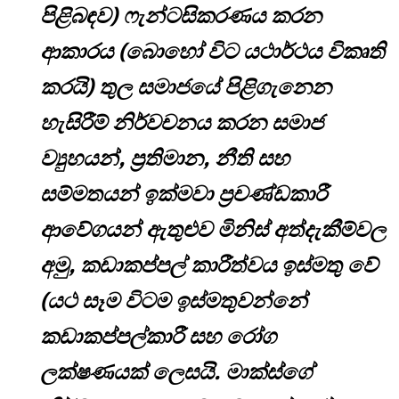
පිළිබඳව) ෆැන්ටසිකරණය කරන
ආකාරය (බොහෝ විට යථාර්ථය විකෘති
කරයි) තුල සමාජයේ පිළිගැනෙන
හැසිරීම් නිර්වචනය කරන සමාජ
ව්‍යුහයන්, ප්‍රතිමාන, නීති සහ
සම්මතයන් ඉක්මවා ප්‍රචණ්ඩකාරී
ආවේගයන් ඇතුළුව මිනිස් අත්දැකීම්වල
අමු, කඩාකප්පල් කාරීත්වය ඉස්මතු වේ
(යථ සෑම විටම ඉස්මතුවන්නේ
කඩාකප්පල්කාරී සහ රෝග
ලක්ෂණයක් ලෙසයි. මාක්ස්ගේ