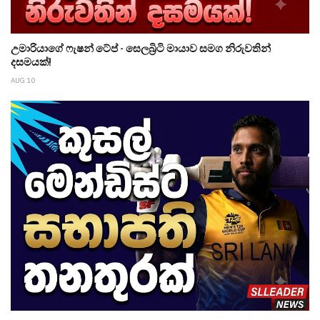
උමාරියාගේ ෆැෂන් ටේප් - සෙලබ්‍රිටි මායාව සමග නිරුවතින්
දසමයක්!
AUG 10