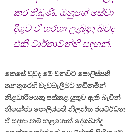
කර තිබුණි. ඔහුගේ සේවා
දිගුව ඒ හරහා ලැබුනු බවද
එකී වාර්තාවන්හි සඳහන්.
කෙසේ වුවද මේ වනවිට පොලිස්පති
තනතුරෙහි වැඩබැලීමට කඩිනමින්
නිළධාරියෙකු පත්කළ යුතුව ඇති බැවින්
නියෝජ්‍ය පොලිස්පති නිලන්ත ජයවර්ධන
ඒ සඳහා නම් කළහොත් දේශබන්දු