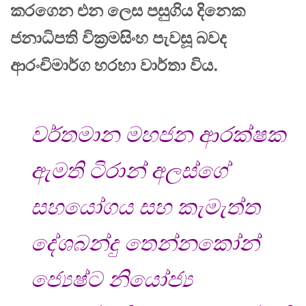
කරගෙන එන ලෙස පසුගිය දිනෙක
ජනාධිපති වික්‍රමසිංහ පැවසූ බවද
ආරංචිමාර්ග හරහා වාර්තා විය.
වර්තමාන මහජන ආරක්ෂක
ඇමති ටිරාන් අලස්ගේ
සහයෝගය සහ කැමැත්ත
දේශබන්දු තෙන්නකෝන්
ජ්‍යෙෂ්ට නියෝජ්‍ය