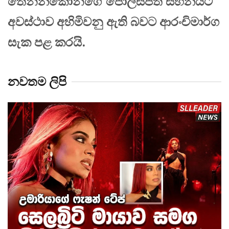
තෙන්නකෝන්ගේ පොලිස්පති සිහිනයට
අවස්ථාව අහිමිවනු ඇති බවට ආරංචිමාර්ග
සැක පළ කරයි.
නවතම ලිපි