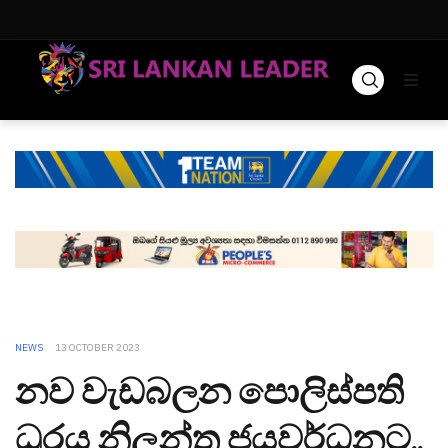
NEWS
13 OCTOBER 2023
නව වැඩබලන පොලිස්පති
ධූරය නිලන්ත ජයවර්ධනට..