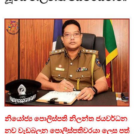
නියෝජ්‍ය පොලිස්පති නිලන්ත ජයවර්ධන
නව වැඩබලන පොලිස්පතිවරයා ලෙස පත්