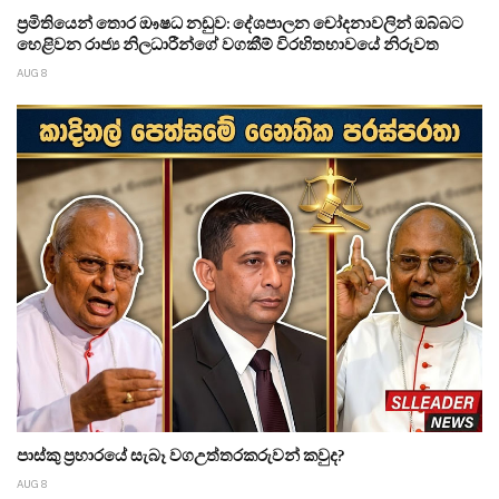
ප්‍රමිතියෙන් තොර ඖෂධ නඩුව: දේශපාලන චෝදනාවලින් ඔබ්බට
හෙළිවන රාජ්‍ය නිලධාරීන්ගේ වගකීම් විරහිතභාවයේ නිරුවත
AUG 8
පාස්කු ප්‍රහාරයේ සැබෑ වගඋත්තරකරුවන් කවුද?
AUG 8