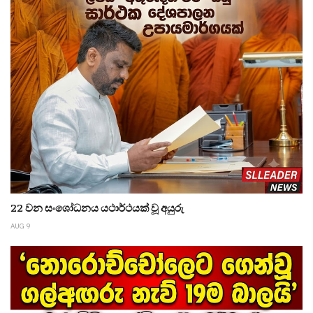
22 වන සංශෝධනය යථාර්ථයක් වූ අයුරු
AUG 9