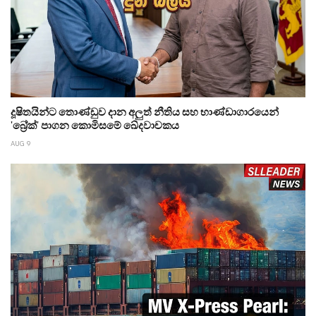
දූෂිතයින්ට තොණ්ඩුව දාන අලුත් නීතිය සහ භාණ්ඩාගාරයෙන්
'බ්‍රේක්' පාගන කොමිසමේ ඛේදවාචකය
AUG 9