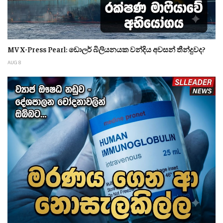
MV X-Press Pearl: ඩොලර් බිලියනයක වන්දිය අවසන් තීන්දුවද?
AUG 8