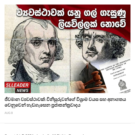
ජීවමාන ව්‍යවස්ථාවක්: විනිසුරුවන්ගේ විශ්‍රාම වයස සහ අනාගතය
වෙනුවෙන් හැඩගැසෙන ප්‍රජාතන්ත්‍රවාදය
AUG 8