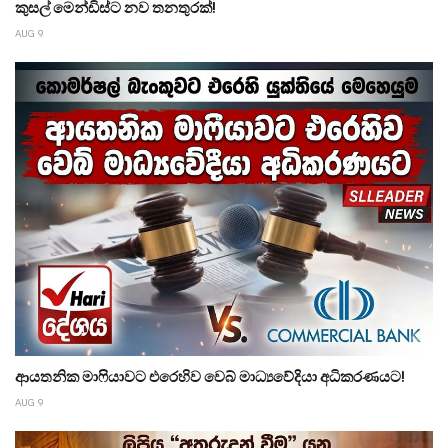
කුසල් මෙන්ඩිස්ට නව තනතුරක්!
AUG 9
ආයතනික මාෆියාවට එරෙහිව වෙබ් මාධ්‍යවේදියා අධිකරණයට!
AUG 9