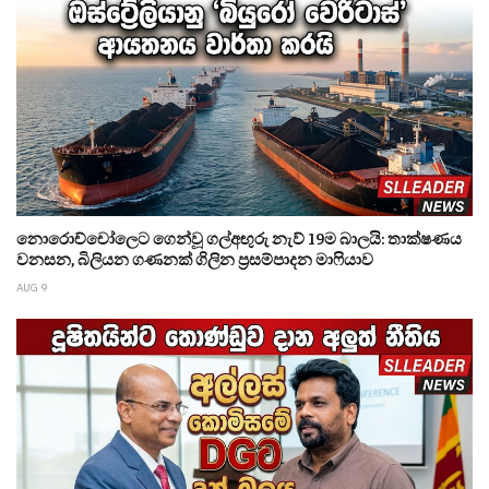
නොරොච්චෝලෙට ගෙන්වූ ගල්අඟුරු නැව් 19ම බාලයි: තාක්ෂණය
වනසන, බිලියන ගණනක් ගිලින ප්‍රසම්පාදන මාෆියාව
AUG 9