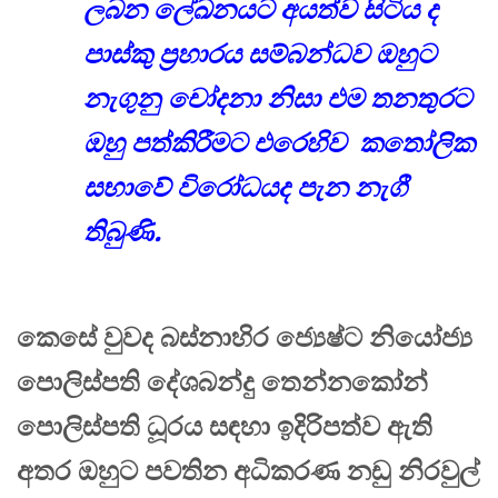
ලබන ලේඛනයට අයත්ව සිටිය ද
පාස්කු ප්‍රහාරය සම්බන්ධව ඔහුට
නැගුනු චෝදනා නිසා එම තනතුරට
ඔහු පත්කිරීමට එරෙහිව කතෝලික
සභාවේ විරෝධයද පැන නැගී
තිබුණි.
කෙසේ වුවද බස්නාහිර ජ්‍යෙෂ්ට නියෝජ්‍ය
පොලිස්පති දේශබන්දු තෙන්නකෝන්
පොලිස්පති ධූරය සඳහා ඉදිරිපත්ව ඇති
අතර ඔහුට පවතින අධිකරණ නඩු නිරවුල්