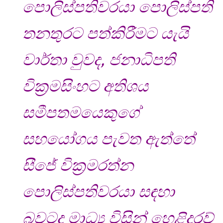
පොලිස්පතිවරයා පොලිස්පති
තනතුරට පත්කිරීමට යැයි
වාර්තා වුවද, ජනාධිපති
වික්‍රමසිංහට අතිශය
සමීපතමයෙකුගේ
සහයෝගය පැවත ඇත්තේ
සීජේ වික්‍රමරත්න
පොලිස්පතිවරයා සඳහා
බවටද මාධ්‍ය විසින් හෙළිදරව්