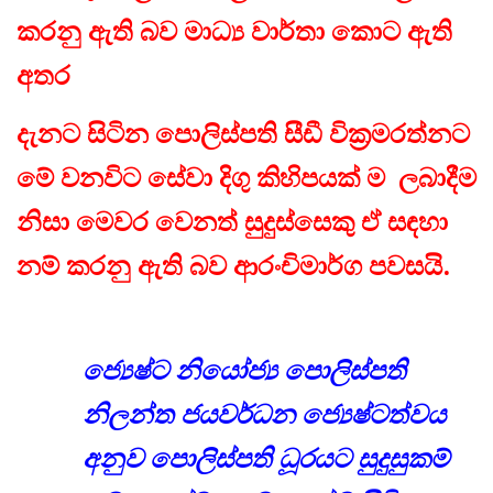
කරනු ඇති බව මාධ්‍ය වාර්තා කොට ඇති
අතර
දැනට සිටින පොලිස්පති සීඩී වික්‍රමරත්නට
මේ වනවිට සේවා දිගු කිහිපයක් ම ලබාදීම
නිසා මෙවර වෙනත් සුදුස්සෙකු ඒ සඳහා
නම් කරනු ඇති බව ආරංචිමාර්ග පවසයි.
ජ්‍යෙෂ්ට නියෝජ්‍ය පොලිස්පති
නිලන්ත ජයවර්ධන ජ්‍යෙෂ්ටත්වය
අනුව පොලිස්පති ධූරයට සුදුසුකම්