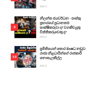
AUG 5
නිලන්ත ජයවර්ධන - පාස්කු
ප්‍රහාරයේ ප්‍රධානතම
සාක්ෂිකරුවා ද? වගකිවයුතු
9
විත්තිකරුවෙකු ද?
AUG 4
ප්‍රමිතියෙන් තොර ඖෂධ නඩුව:
රාජ්‍ය නිළධාරීන්ගේ රාජකාරි
10
නොසැලකිල්ල
AUG 4