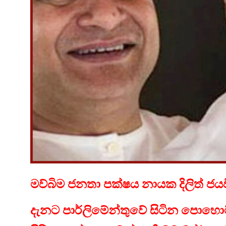
මව්බිම ජනතා පක්ෂය නායක දිලිත් ජය
දැනට පාර්ලිමේන්තුවේ සිටින පොහොට්ටු