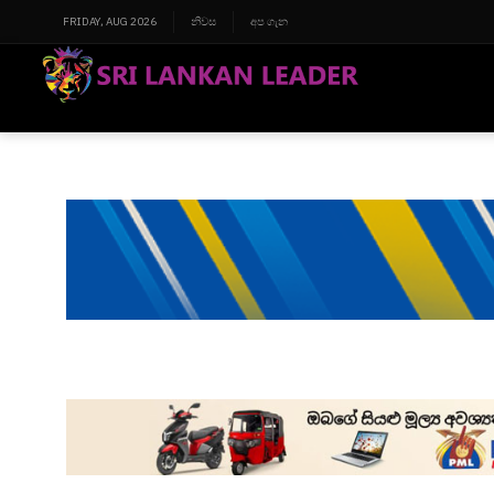
FRIDAY, AUG 2026
නිවස
අප ගැන