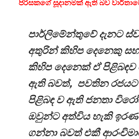
පිරිසකගේ සූදානමක් ඇති බව වාර්තාව
පාර්ලිමේන්තුවේ දැනට ස්වාධ
අතුරින් කිහිප දෙනෙකු සහ 
කිහිප දෙනෙක් ඒ පිළිබඳ
ඇති බවත්, පවතින රජය
පිළිබඳ ව ඇති ජනතා විරෝ
ඔවුන්ට අත්විය හැකි ඉරණ
ගන්නා බවත් එකී ආරංචිමා