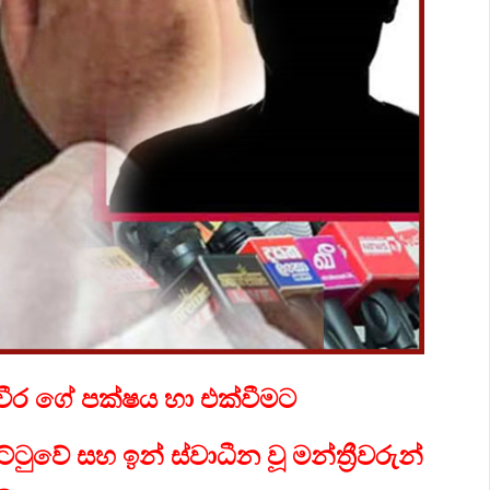
වීර ගේ පක්ෂය හා එක්වීමට
වේ සහ ඉන් ස්වාධීන වූ මන්ත්‍රීවරුන්