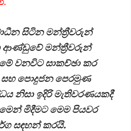
ේ.
ීන සිටින මන්ත්‍රීවරුන්
ආණ්ඩුවේ මන්ත්‍රීවරුන්
ව මේ වනවිට සාකච්ඡා කර
ට සහ පොදුජන පෙරමුණ
ධය නිසා ඉදිරි මැතිවරණයකදී
මෙන් මිදීමට මෙම පියවර
ර්ග සඳහන් කරයි.