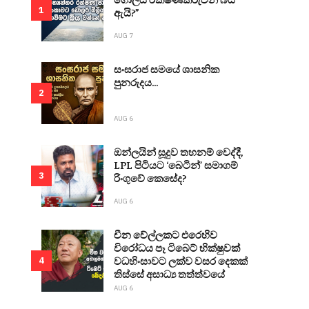
1
ඇයි?”
AUG 7
සංඝරාජ සමයේ ශාසනික
පුනරුදය...
2
AUG 6
ඔන්ලයින් සූදුව තහනම් වෙද්දී,
LPL පිටියට ‘බෙටින්’ සමාගම්
3
රිංගුවේ කෙසේද?
AUG 6
චීන වේල්ලකට එරෙහිව
විරෝධය පෑ ටිබෙට් භික්ෂුවක්
වධහිංසාවට ලක්ව වසර දෙකක්
4
තිස්සේ අසාධ්‍ය තත්ත්වයේ
AUG 6