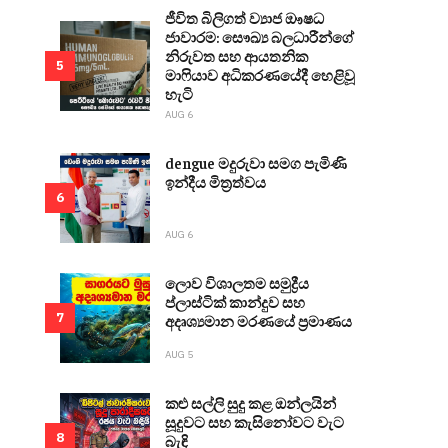
ජීවිත බිලිගත් ව්‍යාජ ඖෂධ
ජාවාරම: සෞඛ්‍ය බලධාරීන්ගේ
නිරුවත සහ ආයතනික
5
මාෆියාව අධිකරණයේදී හෙළිවූ
හැටි
AUG 6
dengue මදුරුවා සමග පැමිණි
ඉන්දීය මිත්‍රත්වය
6
AUG 6
ලොව විශාලතම සමුද්‍රීය
ප්ලාස්ටික් කාන්දුව සහ
7
අදෘශ්‍යමාන මරණයේ ප්‍රමාණය
AUG 5
කළු සල්ලි සුදු කළ ඔන්ලයින්
සූදුවට සහ කැසිනෝවට වැට
8
බැඳි