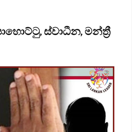
ොට්ටු, ස්වාධීන, මන්ත්‍රී