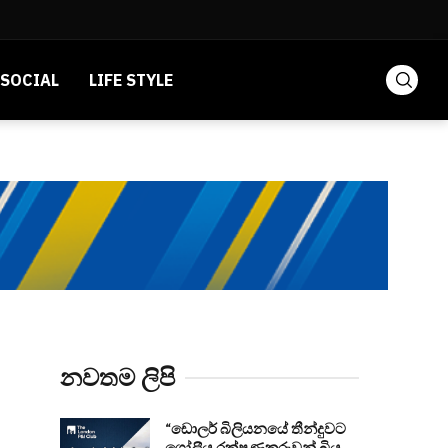
SOCIAL
LIFE STYLE
නවතම ලිපි
“ඩොලර් බිලියනයේ තීන්දුවට
ගෝලීය රක්ෂණකරුවන් බිය