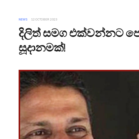
NEWS
12 OCTOBER 2023
දිලිත් සමග එක්වන්නට පොහ
සූදානමක්!