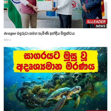
dengue මදුරුවා සමග පැමිණි ඉන්දීය මිත්‍රත්වය
AUG 6