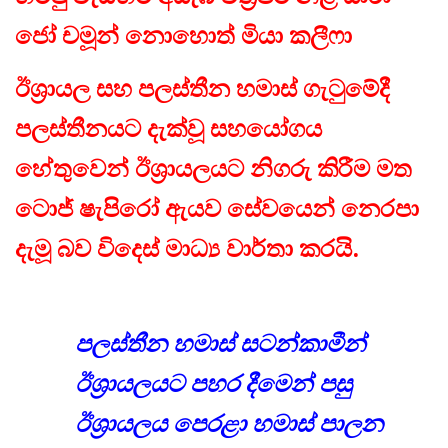
ජෝ චමූන් නොහොත් මියා කලීෆා
ඊශ්‍රායල සහ පලස්තීන හමාස් ගැටුමේදී
පලස්තීනයට දැක්වූ සහයෝගය
හේතුවෙන් ඊශ්‍රායලයට නිගරු කිරීම මත
ටොජ් ෂැපිරෝ ඇයව සේවයෙන් නෙරපා
දැමූ බව විදෙස් මාධ්‍ය වාර්තා කරයි.
පලස්තීන හමාස් සටන්කාමීන්
ඊශ්‍රායලයට පහර දීමෙන් පසු
ඊශ්‍රායලය පෙරළා හමාස් පාලන