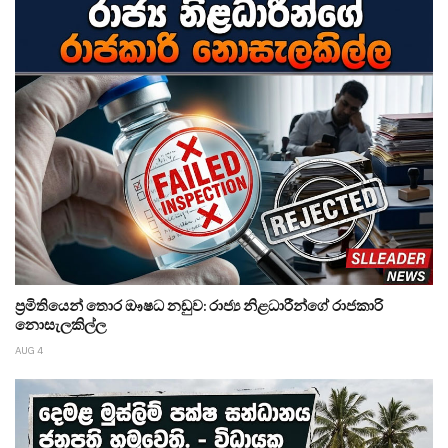
ප්‍රමිතියෙන් තොර ඖෂධ නඩුව: රාජ්‍ය නිළධාරීන්ගේ රාජකාරි
නොසැලකිල්ල
AUG 4