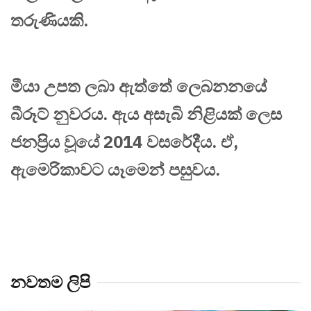
තරුණියකි.
මීයා උපත ලබා ඇත්තේ ලෙබනනයේ
බීරූට් නුවරය. ඇය අසැබි නිළියක් ලෙස
ජනප්‍රිය වූයේ 2014 වසරේදීය. ඒ,
ඇමෙරිකාවට යෑමෙන් පසුවය.
නවතම ලිපි