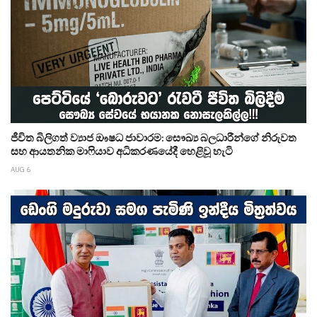
ජීවිත බිලිගත් ව්‍යාජ ඖෂධ ජාවාරම: සෞඛ්‍ය බලධාරීන්ගේ නිරුවත
සහ ආයතනික මාෆියාව අධිකරණයේදී හෙළිවූ හැටි
AUG 6