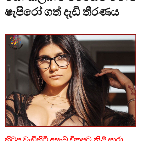
ෂැපිරෝ ගත් දැඩි තීරණ‍ය
හිටපු වැඩිහිටි අසැබ් චිත්‍රපට නිළි සාරා