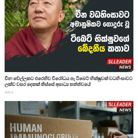
චීන වේල්ලකට එරෙහිව විරෝධය පෑ ටිබෙට් භික්ෂුවක් වධහිංසාවට
ලක්ව වසර දෙකක් තිස්සේ අසාධ්‍ය තත්ත්වයේ
AUG 6