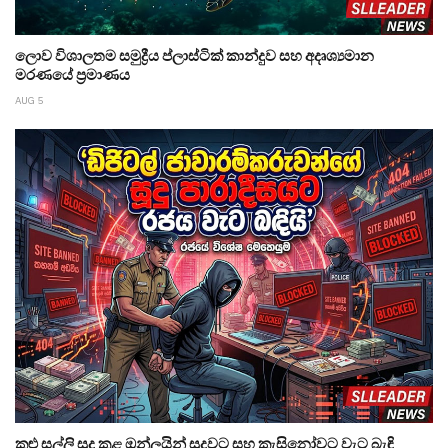
ලොව විශාලතම සමුද්‍රීය ප්ලාස්ටික් කාන්දුව සහ අදෘශ්‍යමාන
මරණයේ ප්‍රමාණය
AUG 5
කළු සල්ලි සුදු කළ ඔන්ලයින් සූදුවට සහ කැසිනෝවට වැට බැඳි