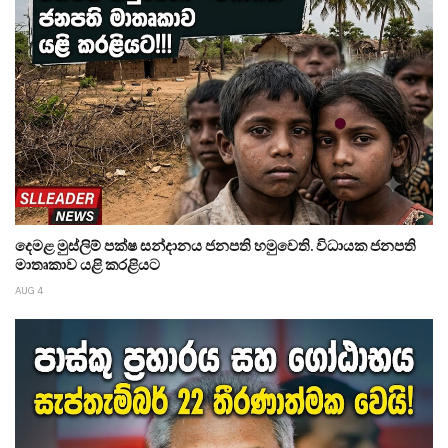
දෙමළ මුස්ලිම් පක්ෂ සන්දානය ජනපති හමුවෙති. විධායක ජනපති
මාතෘකාව යළි කරළියට
AUG 4