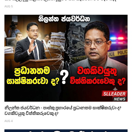
AUG 5
නිලන්ත ජයවර්ධන - පාස්කු ප්‍රහාරයේ ප්‍රධානතම සාක්ෂිකරුවා ද?
වගකිවයුතු විත්තිකරුවෙකු ද?
AUG 4