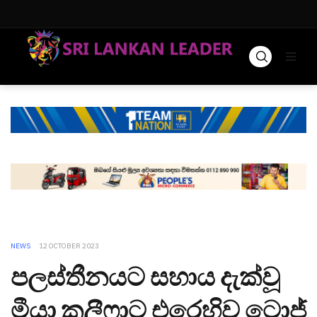
NEWS
12 OCTOBER 2023
පලස්තීනයට සහාය දැක්වූ
මීයා කලීෆාට එරෙහිව ටොජ්