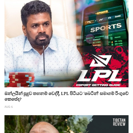
ඔන්ලයින් සූදුව තහනම් වෙද්දී, LPL පිටියට ‘බෙටින්’ සමාගම් රිංගුවේ
කෙසේද?
AUG 6