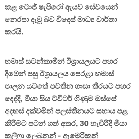
කළ ටොජ් ෂැපිරෝ ඇයව සේවයෙන්
නෙරපා දැමූ බව විදෙස් මාධ්‍ය වාර්තා
කරයි.
හමාස් සටන්කාමීන් ඊශ්‍රායලයට පහර
දීමෙන් පසු ඊශ්‍රායලය පෙරළා හමාස්
පාලන යටතේ පවතින ගාසා තීරයට පහර
දෙද්දී, මීයා සිය ට්විටර් ගිණුම ඔස්සේ
අදහස් දක්වමින් පලස්තීනයට සහාය පළ
කිරීමට පටන් ගත් අතර, 30 හැවිරිදි මීයා
කලීෆා ලෙබනන් - ඇමෙරිකන්