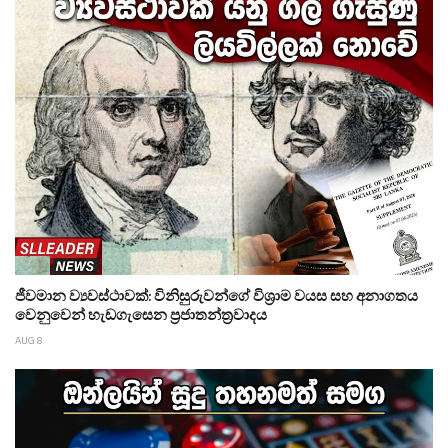
ජීවමාන ව්‍යවස්ථාවක්: විනිසුරුවන්ගේ විශ්‍රාම වයස සහ අනාගතය
වෙනුවෙන් හැඩගැසෙන ප්‍රජාතන්ත්‍රවාදය
AUG 8