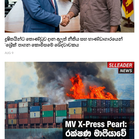
දූෂිතයින්ට තොණ්ඩුව දාන අලුත් නීතිය සහ භාණ්ඩාගාරයෙන්
'බ්‍රේක්' පාගන කොමිසමේ ඛේදවාචකය
AUG 9