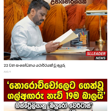
22 වන සංශෝධනය යථාර්ථයක් වූ අයුරු
AUG 9