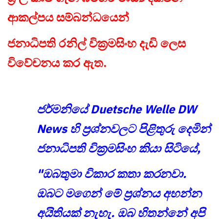
ආකල්පය සම්බන්ධයෙන්
ජනාධිපති රනිල් වික්‍රමසිංහ දැඩි ලෙස
විවේචනය කර ඇත.
ජර්මනියේ Duetsche Welle DW
News හි ප්‍රශ්නවලට පිළිතුරු දෙමින්
ජනාධිපති වික්‍රමසිංහ කියා සිටියේ,
"ඔබතුමා විකාර කතා කරනවා.
ඔබට මගෙන් මේ ප්‍රශ්නය අහන්න
අයිතියක් නැහැ. ඔබ හිතන්නේ අපි