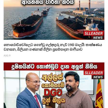
නොරොච්චෝලෙට ගෙන්වූ ගල්අඟුරු නැව් 19ම බාලයි: තාක්ෂණය
වනසන, බිලියන ගණනක් ගිලින ප්‍රසම්පාදන මාෆියාව
AUG 9