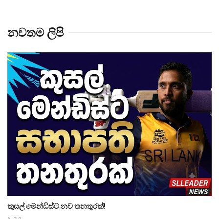
නවතම ලිපි
කුසල් මෙන්ඩිස්ට නව තනතුරක්!
AUG 9