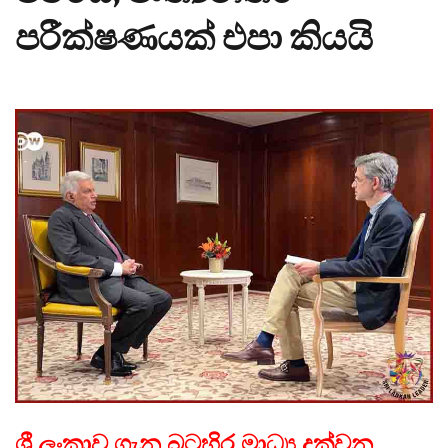
පරීක්ෂණයක් එපා කියයි
ශ්‍රී ලංකාව ගැන බටහිර මාධ්‍ය දක්වන