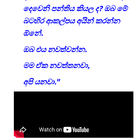
දෙවෙනි පන්තිය කියල ද? ඔබ මේ
බටහිර ආකල්පය අයින් කරන්න
ඕනේ.
ඔබ එය නවත්වන්න.
මම ඒක නවත්තනවා,
අපි යනවා."