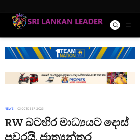
NEWS
03 OCTOBER 2023
RW බටහිර මාධ්‍යයට දොස්
පවරයි, ජාත්‍යන්තර