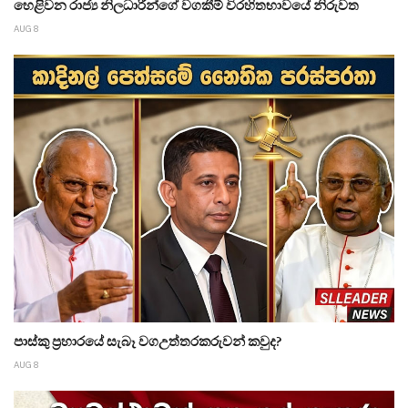
හෙළිවන රාජ්‍ය නිලධාරීන්ගේ වගකීම් විරහිතභාවයේ නිරුවත
AUG 8
පාස්කු ප්‍රහාරයේ සැබෑ වගඋත්තරකරුවන් කවුද?
AUG 8