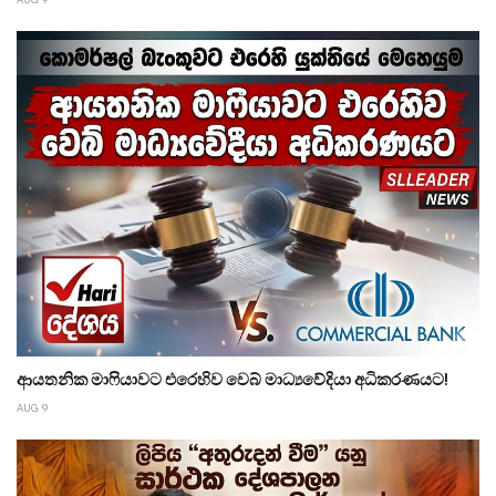
ආයතනික මාෆියාවට එරෙහිව වෙබ් මාධ්‍යවේදියා අධිකරණයට!
AUG 9