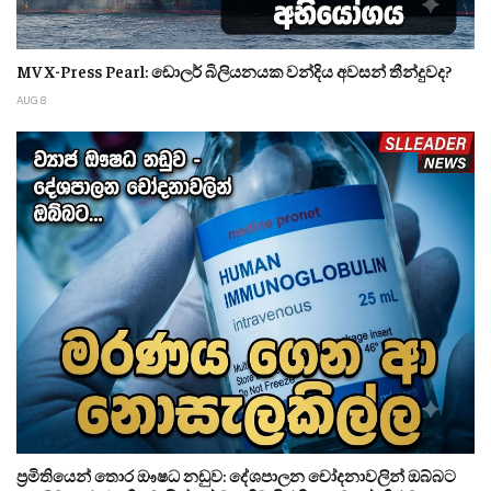
MV X-Press Pearl: ඩොලර් බිලියනයක වන්දිය අවසන් තීන්දුවද?
AUG 8
ප්‍රමිතියෙන් තොර ඖෂධ නඩුව: දේශපාලන චෝදනාවලින් ඔබ්බට