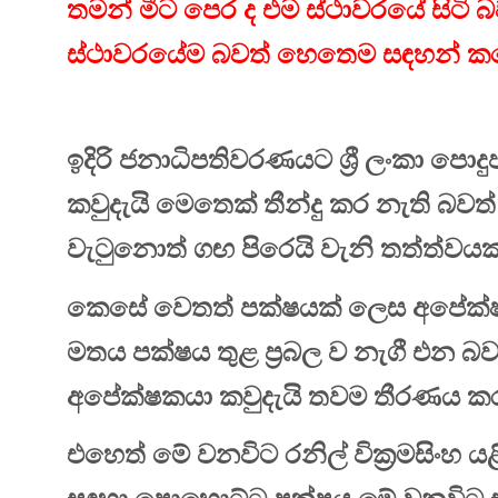
තමන් මීට පෙර ද එම ස්ථාවරයේ සිටි බ
ස්ථාවරයේම බවත් හෙතෙම සඳහන් ක
ඉදිරි ජනාධිපතිවරණයට ශ්‍රී ලංකා පො
කවුදැයි මෙතෙක් තීන්දු කර නැති බවත
වැටුනොත් ගඟ පිරෙයි වැනි තත්ත්වයක් 
කෙසේ වෙතත් පක්ෂයක් ලෙස අපේක්ෂකය
මතය පක්ෂය තුළ ප්‍රබල ව නැගී එන 
අපේක්ෂකයා කවුදැයි තවම තීරණය කර න
එහෙත් මේ වනවිට රනිල් වික්‍රමසිංහ ය