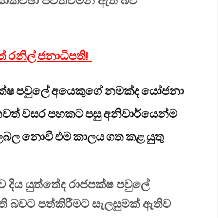
ාකච්ඡා පවත්වමින් ඇති බව
් රනිල් ජනාධිපති!
පක්ෂ පවුලේ අයෙකුගේ නමක්ද යෝජනා
ට තවත් වසර පහකට පසු අනිවාර්යෙන්ම
 කලබල නොවී එම කාලය ගත කළ යුතු
ව දිය යුත්තේද රාජපක්ෂ පවුලේ
ි බවට පත්කිරීමට සැලසුමක් ඇතිව