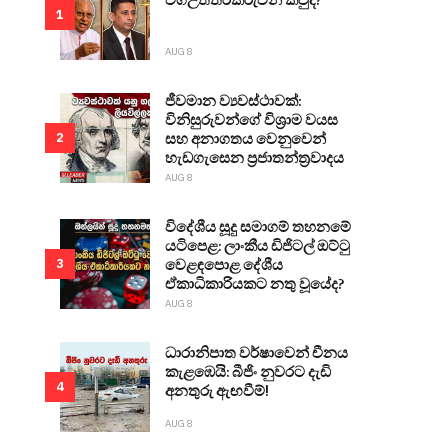
1
AUG 8
ජීවමාන ව්‍යවස්ථාවක්:
විනිසුරුවන්ගේ විශ්‍රාම වයස
සහ අනාගතය වෙනුවෙන්
2
හැඩගැසෙන ප්‍රජාතන්ත්‍රවාදය
AUG 8
විදේශීය සූදු සමාගම් තහනමේ
යටිපෙළ: ලාංකීය ඩිජිටල් ඔට්ටු
වෙළඳපොළ දේශීය
3
ඒකාධිකාරියකට නතු වූයේද?
AUG 8
ධාරානිපාත වර්ෂාවෙන් චීනය
කැළඹෙයි: බීජිං නුවරට දැඩි
4
අනතුරු ඇඟවීම්!
AUG 8