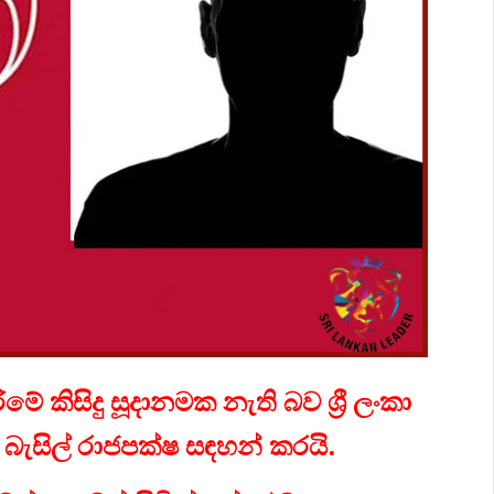
 කිසිදු සූදානමක නැති බව ශ්‍රී ලංකා
ැසිල් රාජපක්ෂ සඳහන් කරයි.