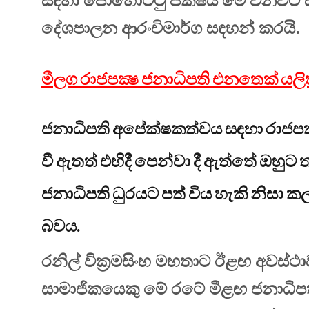
සඳහා පොහොට්ටු පක්ෂය මේ වනවිට ස
දේශපාලන ආරංචිමාර්ග සඳහන් කරයි.
මීලග රාජපක්‍ෂ ජනාධිපති එනතෙක් යලිත
ජනාධිපති අපේක්ෂකත්වය සඳහා රාජ
වී ඇතත් එහිදී පෙන්වා දී ඇත්තේ ඔහු
ජනාධිපති ධුරයට පත් විය හැකි නිසා
බවය.
රනිල් වික්‍රමසිංහ මහතාට ඊළඟ අවස්ථා
සාමාජිකයෙකු මේ රටේ මීළඟ ජනාධිපත