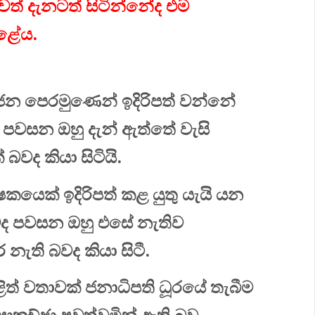
වත් දැනටත් සිටින්නේද එම
ළේය.
දුජන පෙරමුණෙන් ඉදිරිපත් වන්නේ
් පවසන ඔහු දැන් ඇත්තේ වැසි
බවද කියා සිටියි.
ෙක් ඉදිරිපත් කළ යුතු යැයි යන
බවද පවසන ඔහු එසේ නැතිව
ැති බවද කියා සිටී.
ළිත් වතාවක් ජනාධිපති ධූරයේ තැබීම