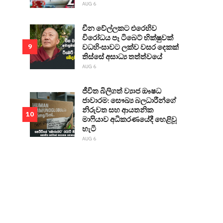
AUG 6
චීන වේල්ලකට එරෙහිව
විරෝධය පෑ ටිබෙට් භික්ෂුවක්
වධහිංසාවට ලක්ව වසර දෙකක්
9
තිස්සේ අසාධ්‍ය තත්ත්වයේ
AUG 6
ජීවිත බිලිගත් ව්‍යාජ ඖෂධ
ජාවාරම: සෞඛ්‍ය බලධාරීන්ගේ
නිරුවත සහ ආයතනික
10
මාෆියාව අධිකරණයේදී හෙළිවූ
හැටි
AUG 6