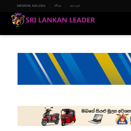
SATURDAY, AUG 2026
නිවස
අප ගැන