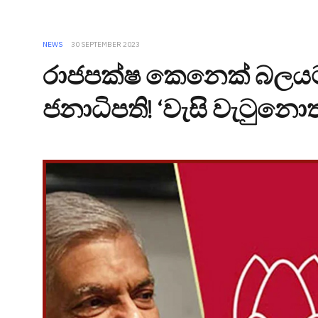
NEWS
30 SEPTEMBER 2023
රාජපක්ෂ කෙනෙක් බලයට 
ජනාධිපති! ‘වැසි වැටුනොත්