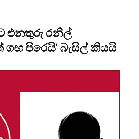
එනතුරු රනිල්
 ගඟ පිරෙයි’ බැසිල් කියයි