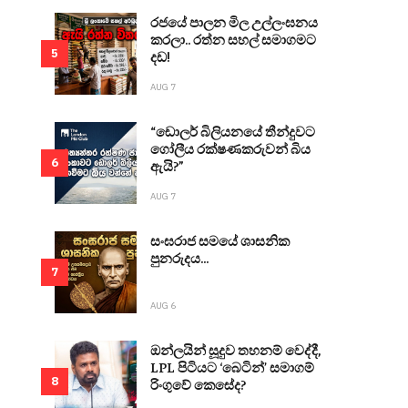
රජයේ පාලන මිල උල්ලංඝනය
කරලා.. රත්න සහල් සමාගමට
5
දඩ!
AUG 7
“ඩොලර් බිලියනයේ තීන්දුවට
ගෝලීය රක්ෂණකරුවන් බිය
6
ඇයි?”
AUG 7
සංඝරාජ සමයේ ශාසනික
පුනරුදය...
7
AUG 6
ඔන්ලයින් සූදුව තහනම් වෙද්දී,
LPL පිටියට ‘බෙටින්’ සමාගම්
8
රිංගුවේ කෙසේද?