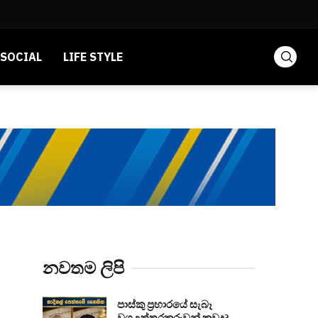
SOCIAL
LIFE STYLE
නවතම ලිපි
පාස්කු ප්‍රහාරයේ සැබෑ
වගඋත්තරකරුවන් කවුද?