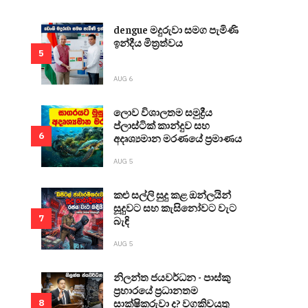
dengue මදුරුවා සමග පැමිණි
ඉන්දීය මිත්‍රත්වය
5
AUG 6
ලොව විශාලතම සමුද්‍රීය
ප්ලාස්ටික් කාන්දුව සහ
6
අදෘශ්‍යමාන මරණයේ ප්‍රමාණය
AUG 5
කළු සල්ලි සුදු කළ ඔන්ලයින්
සූදුවට සහ කැසිනෝවට වැට
7
බැඳි
AUG 5
නිලන්ත ජයවර්ධන - පාස්කු
ප්‍රහාරයේ ප්‍රධානතම
සාක්ෂිකරුවා ද? වගකිවයුතු
8