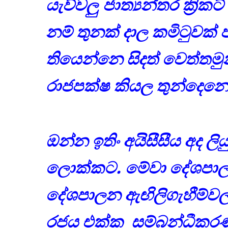
යැව්වලු
ජාත්‍යන්තර ක්‍රි
නම් තුනක් දාල කමිටුවක
තියෙන්නෙ සිදත් වෙත්තමුන
රාජපක්ෂ කියල තුන්දෙනෙ
ඔන්න ඉතිං අයිසීසීය අද ලි
ලොක්කට. මේවා දේශපාලන
දේශපාලන ඇඟිලිගැහීම්වලට
රජය එක්ක සම්බන්ධීකර