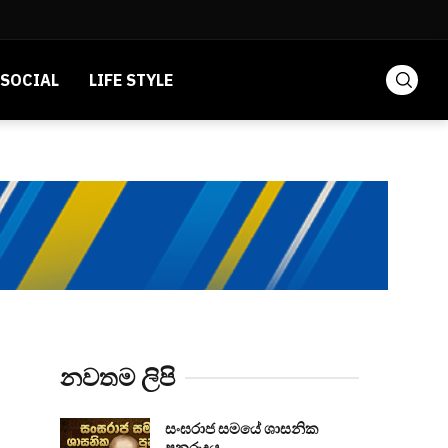
SOCIAL
LIFE STYLE
නවතම ලිපි
සංඝරාජ සමයේ ශාසනික
පුනරුදය...