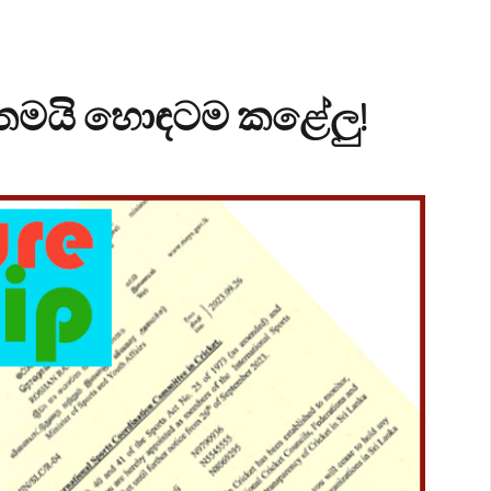
ා තමයි හොඳටම කළේලු!