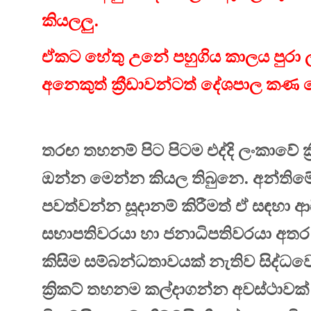
කියලලු.
ඒකට හේතු උනේ පහුගිය කාලය පුරා ලංකා
අනෙකුත් ක්‍රීඩාවන්ටත් දේශපාල කණ 
තරඟ තහනම් පිට පිටම එද්දි ලංකාවේ ක්
ඔන්න මෙන්න කියල තිබුනෙ. අන්තිම
පවත්වන්න සූදානම් කිරීමත් ඒ සඳහා ආසි
සභාපතිවරයා හා ජනාධිපතිවරයා අතර 
කිසිම සම්බන්ධතාවයක් නැතිව සිද්ධව
ක්‍රිකට් තහනම කල්දාගන්න අවස්ථාවක්