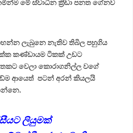
ිනමින්ම මේ ස්වාධීන ක්‍රීඩා පනත ගේනව
් ගහන්න ලැබුනෙ නැතිව තිබිල පහුගිය
එක්ක කණ්ඩායම ටිකක් උඩට
ත්තකට වෙලා කොරාගනිල්ල වගේ
ඩේම ආයෙත් පටන් අරන් කියලයි
ෙන්නෙ.
සීයට ලියුමක්