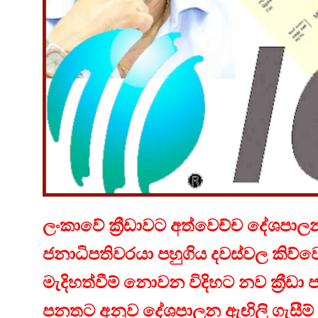
ලංකාවේ ක්‍රීඩාවට අත්වෙච්ච දේශපා
ජනාධිපතිවරයා පහුගිය දවස්වල කිව්ව
මැදිහත්වීම් නොවන විදිහට නව ක්‍රීඩ
පනතට අනුව දේශපාලන ඇඟිලි ගැසී