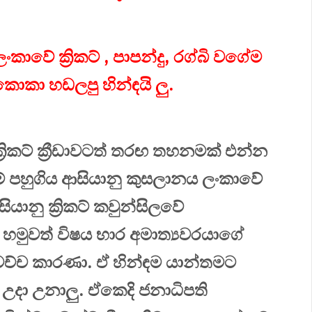
වේ ක්‍රිකට් , පාපන්දු, රග්බි වගේම
කොකා හඩලපු හින්ඳයි ලු.
‍රිකට් ක්‍රීඩාවටත් තරඟ තහනමක් එන්න
ේ පහුගිය ආසියානු කුසලානය ලංකාවේ
යානු ක්‍රිකට් කවුන්සිලවේ
හමුවත් විෂය භාර අමාත්‍යවරයාගේ
ෙච්ච කාරණා. ඒ හින්ඳම යාන්තමට
 උදා උනාලු. ඒකෙදි ජනාධිපති