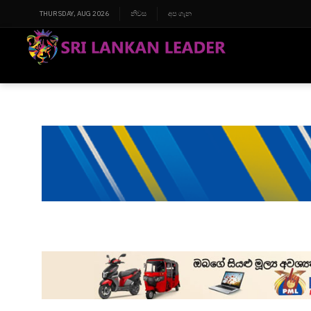
THURSDAY, AUG 2026
නිවස
අප ගැන