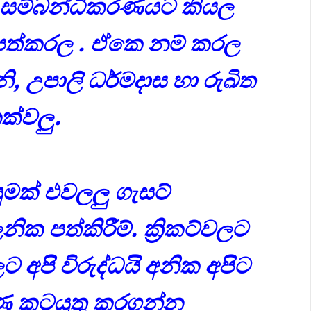
කට් සම්බන්ධීකරණයට
කියල
් පත්කරල . ඒකෙ නම් කරල
ි, උපාලි ධර්මදාස හා රුඛිත
ක්වලු.
යුමක් එවලලු ගැසට්
ික පත්කිරීම්.
ක්‍රිකට්වලට
 අපි විරුද්ධයි අනික අපිට
ණ කටයුතු කරගන්න