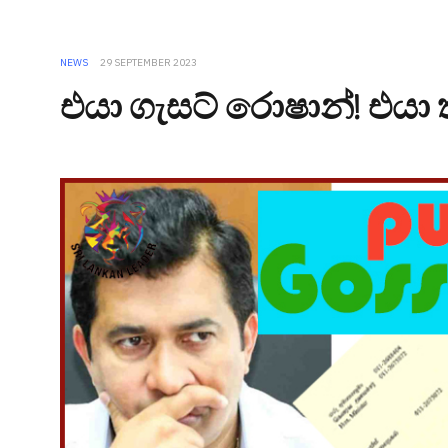
NEWS
29 SEPTEMBER 2023
එයා ගැසට් රොෂාන්! එය