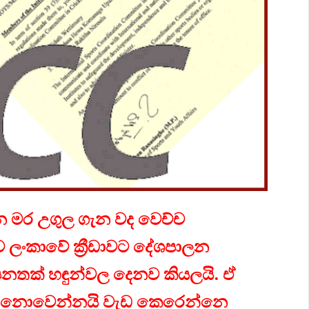
ලන මර උගුල ගැන වද වෙච්ච
ෙ ලංකාවේ ක්‍රීඩාවට දේශපාලන
ා පනතක් හඳුන්වල දෙනව කියලයි. ඒ
ම් නොවෙන්නයි වැඩ කෙරෙන්නෙ