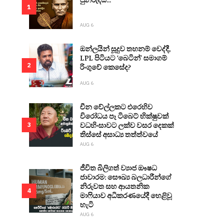
1
AUG 6
ඔන්ලයින් සූදුව තහනම් වෙද්දී,
LPL පිටියට ‘බෙටින්’ සමාගම්
2
රිංගුවේ කෙසේද?
AUG 6
චීන වේල්ලකට එරෙහිව
විරෝධය පෑ ටිබෙට් භික්ෂුවක්
වධහිංසාවට ලක්ව වසර දෙකක්
3
තිස්සේ අසාධ්‍ය තත්ත්වයේ
AUG 6
ජීවිත බිලිගත් ව්‍යාජ ඖෂධ
ජාවාරම: සෞඛ්‍ය බලධාරීන්ගේ
නිරුවත සහ ආයතනික
4
මාෆියාව අධිකරණයේදී හෙළිවූ
හැටි
AUG 6