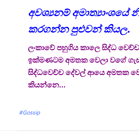
අවශ්‍යනම් අමාත්‍යාංශයේ 
කරගන්න පුළුවන් කියල.
ලංකාවේ පහුගිය කාලෙ සිද්ධ වෙච්ච
ඉක්මණටම අමතක වෙලා වගේ ගැසට් 
සිද්ධවෙච්ච දේවල් ආයෙ අමතක වෙල
කියන්නෙ...
#Gossip