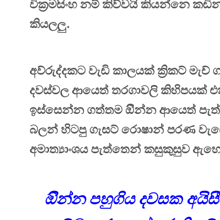
වික්‍රමසිංහ නම් කිව්වයි කියන්නෙ කඩ
කියලලු.
අව්රුද්දකට වැඩි කාලයක් ක්‍රිකට් මැච
දවස්වල ආයෙත් තරගාවලි කිහිපයක් 
ඉස්සෙන්න ගත්තම ඔින්න ආයෙත් පැ
බලන් හිටපු ගැසට් රොෂාන් පරණ වැ
අමාත්‍යාංශය පැත්තෙන් කසුකුසුව ඇහ
ඔින්න පහුගිය දවසක අයිසී