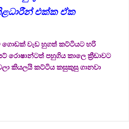
නිළධාරීන් එක්ක ඒක
 ගොඩක් වැඩ හුගත් කට්ටියට හරි
රොෂාන්ටත් පහුගිය කාලෙ ක්‍රීඩාවට
ා කියලයි කට්ටිය කසුකුසු ගානවා