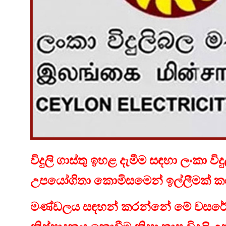
විදුලි ගාස්තු ඉහළ දැමීම සඳහා ලංකා 
උපයෝගිතා කොමිසමෙන් ඉල්ලීමක් ක
මණ්ඩලය සඳහන් කරන්නේ මේ වසරේ අපේ