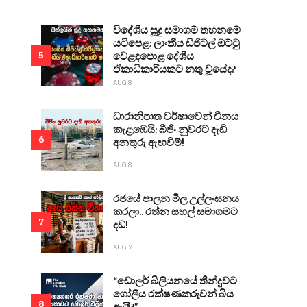
විදේශීය සූදු සමාගම් තහනමේ
යටිපෙළ: ලාංකීය ඩිජිටල් ඔට්ටු
වෙළඳපොළ දේශීය
5
ඒකාධිකාරියකට නතු වූයේද?
AUG 8
ධාරානිපාත වර්ෂාවෙන් චීනය
කැළඹෙයි: බීජිං නුවරට දැඩි
6
අනතුරු ඇඟවීම්!
AUG 8
රජයේ පාලන මිල උල්ලංඝනය
කරලා.. රත්න සහල් සමාගමට
7
දඩ!
AUG 7
“ඩොලර් බිලියනයේ තීන්දුවට
ගෝලීය රක්ෂණකරුවන් බිය
8
ඇයි?”