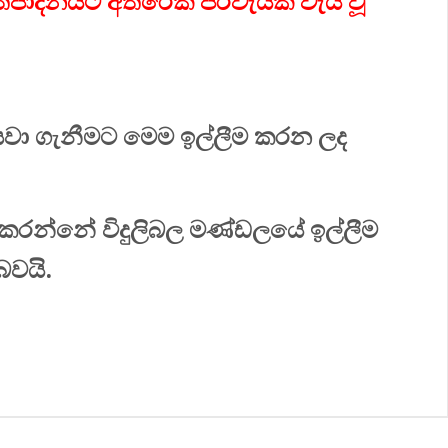
ත්පාදනයට අතිරේක පිරිවැයක් වැය වූ
පියවා ගැනීමට මෙම ඉල්ලීම කරන ලද
රන්නේ විදුලිබල මණ්ඩලයේ ඉල්ලීම
බවයි.