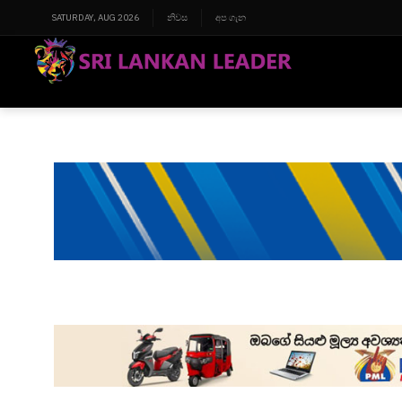
SATURDAY, AUG 2026
නිවස
අප ගැන