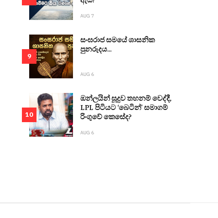
AUG 7
සංඝරාජ සමයේ ශාසනික
පුනරුදය...
9
AUG 6
ඔන්ලයින් සූදුව තහනම් වෙද්දී,
LPL පිටියට ‘බෙටින්’ සමාගම්
10
රිංගුවේ කෙසේද?
AUG 6