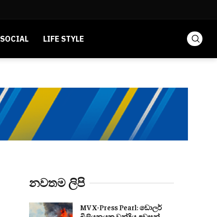
SOCIAL
LIFE STYLE
නවතම ලිපි
MV X-Press Pearl: ඩොලර්
බිලියනයක වන්දිය අවසන්