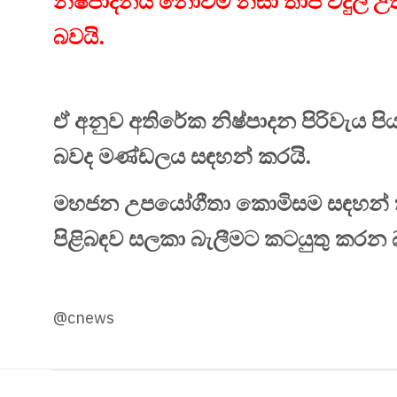
නිෂ්පාදනය නොවීම නිසා තාප විදුලි උ
බවයි.
ඒ අනුව අතිරේක නිෂ්පාදන පිරිවැය 
බවද මණ්ඩලය සඳහන් කරයි.
මහජන උපයෝගීතා කොමිසම සඳහන් ක
පිළිබඳව සලකා බැලීමට කටයුතු කරන 
@cnews