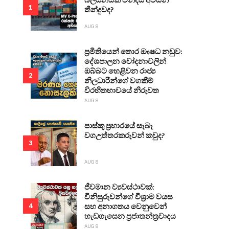
1
තීන්දුවද?
AUG 8
ප්‍රමිතියෙන් තොර ඖෂධ නඩුව:
දේශපාලන චෝදනාවලින්
ඔබ්බට හෙළිවන රාජ්‍ය
2
නිලධාරීන්ගේ වගකීම්
විරහිතභාවයේ නිරුවත
AUG 8
පාස්කු ප්‍රහාරයේ සැබෑ
වගඋත්තරකරුවන් කවුද?
3
AUG 8
ජීවමාන ව්‍යවස්ථාවක්:
විනිසුරුවන්ගේ විශ්‍රාම වයස
සහ අනාගතය වෙනුවෙන්
4
හැඩගැසෙන ප්‍රජාතන්ත්‍රවාදය
AUG 8