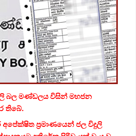
විදුලි බල මණ්ඩලය විසින් මහජන
ර තිබේ.
ක්ෂිත ප්‍රමාණයෙන් ජල විදුලි