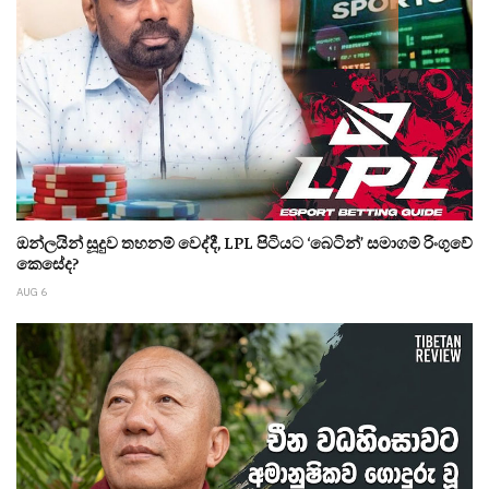
ඔන්ලයින් සූදුව තහනම් වෙද්දී, LPL පිටියට ‘බෙටින්’ සමාගම් රිංගුවේ
කෙසේද?
AUG 6