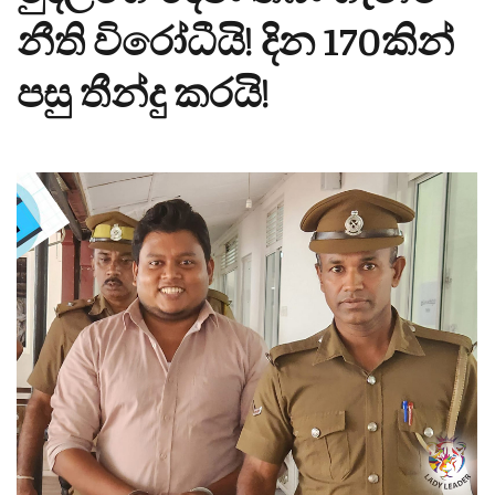
නීති විරෝධීයි! දින 170කින්
පසු තීන්දු කරයි!