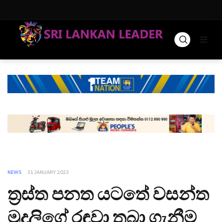
NEWS
31 JANUARY 2023
ත්‍රස්ත පනත යටතේ වසන්ත
මුදලිගේ රඳවා තබා ගැනීම