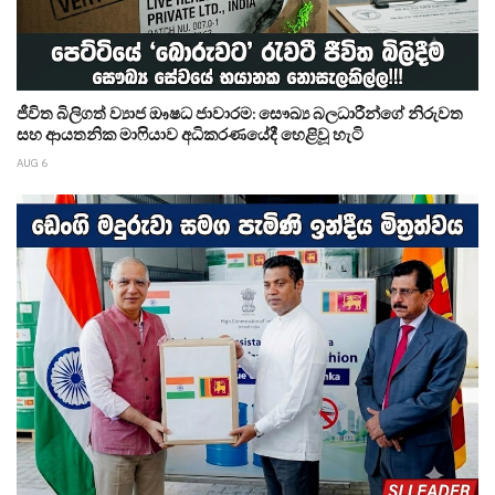
ජීවිත බිලිගත් ව්‍යාජ ඖෂධ ජාවාරම: සෞඛ්‍ය බලධාරීන්ගේ නිරුවත
සහ ආයතනික මාෆියාව අධිකරණයේදී හෙළිවූ හැටි
AUG 6