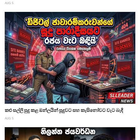
AUG 5
කළු සල්ලි සුදු කළ ඔන්ලයින් සූදුවට සහ කැසිනෝවට වැට බැඳි
AUG 5