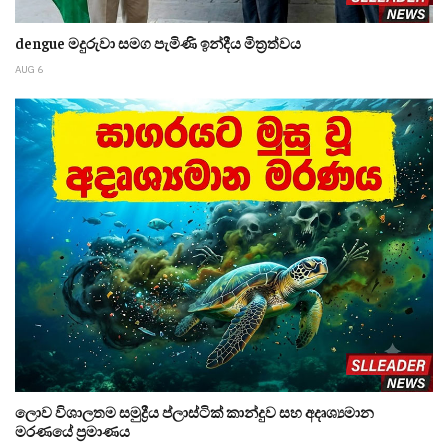
dengue මදුරුවා සමග පැමිණි ඉන්දීය මිත්‍රත්වය
AUG 6
ලොව විශාලතම සමුද්‍රීය ප්ලාස්ටික් කාන්දුව සහ අදෘශ්‍යමාන
මරණයේ ප්‍රමාණය