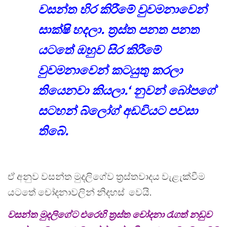
වසන්ත හිර කිරීමේ වුවමනාවෙන්
සාක්ෂි හදලා. ත්‍රස්ත පනත පනත
යටතේ ඔහුව සිර කිරීමේ
වුවමනාවෙන් කටයුතු කරලා
තියෙනවා කියලා.‘ නුවන් බෝපගේ
සටහන් බ්ලෝග් අඩවියට පවසා
තිබේ.
ඒ අනුව වසන්ත මුදලිගේව ත්‍රස්තවාදය වැළැක්වීම
යටතේ චෝදනාවලින් නිදහස් වෙයි.
වසන්ත මුදලිගේට එරෙහි ත්‍රස්ත චෝදනා රැගත් නඩුව