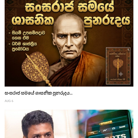
සංඝරාජ සමයේ ශාසනික පුනරුදය...
AUG 6