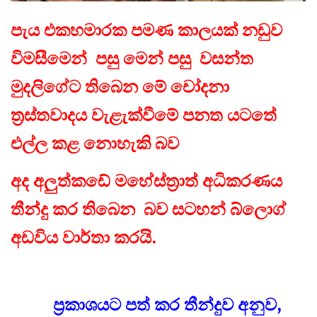
පැය එකහමාරක පමණ කාලයක් නඩුව
විමසීමෙන් පසු මෙන් පසු වසන්ත
මුදලිගේට තිබෙන මේ චෝදනා
ත්‍රස්තවාදය වැළැක්වීමේ පනත යටතේ
එල්ල කළ නොහැකි බව
අද අලුත්කඩේ මහේස්ත්‍රාත් අධිකරණය
තීන්දු කර තිබෙන බව
සටහන් බ්ලොග්
අඩවිය
වාර්තා කරයි.
ප්‍රකාශයට පත් කර තීන්දුව අනුව,