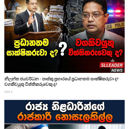
නිලන්ත ජයවර්ධන - පාස්කු ප්‍රහාරයේ ප්‍රධානතම සාක්ෂිකරුවා ද?
වගකිවයුතු විත්තිකරුවෙකු ද?
AUG 4