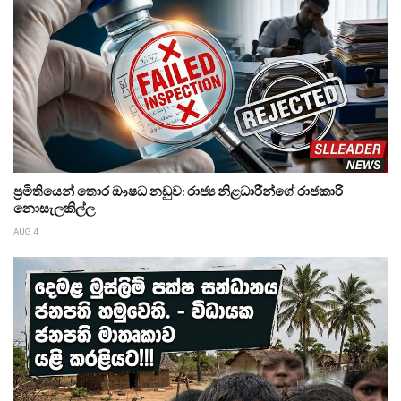
ප්‍රමිතියෙන් තොර ඖෂධ නඩුව: රාජ්‍ය නිළධාරීන්ගේ රාජකාරි
නොසැලකිල්ල
AUG 4