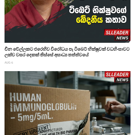
චීන වේල්ලකට එරෙහිව විරෝධය පෑ ටිබෙට් භික්ෂුවක් වධහිංසාවට
ලක්ව වසර දෙකක් තිස්සේ අසාධ්‍ය තත්ත්වයේ
AUG 6