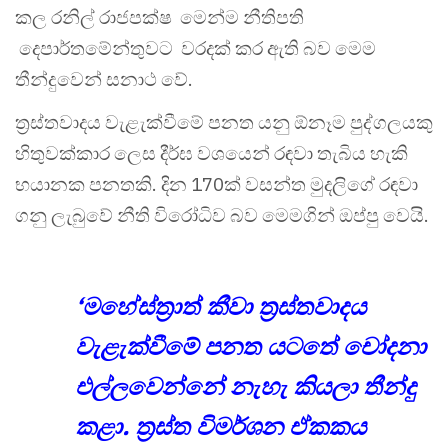
කල රනිල් රාජපක්ෂ ‍ මෙන්ම නීතිපති
දෙපාර්තමේන්තුවට වරදක් කර ඇති බව මෙම
තීන්දුවෙන් සනාථ වේ.
ත්‍රස්තවාදය වැළැක්වීමේ පනත යනු ඕනෑම පුද්ගලයකු
හිතුවක්කාර ලෙස දීර්ඝ වශයෙන් රඳවා තැබිය හැකි
භයානක පනතකි. දින 170ක් වසන්ත මුදලිගේ රඳවා
ගනු ලැබුවේ නීති විරෝධිව බව මෙමගින් ඔප්පු වෙයි.
‘මහේස්ත්‍රාත් කීවා ත්‍රස්තවාදය
වැළැක්වීමේ පනත යටතේ චෝදනා
එල්ලවෙන්නේ නැහැ කියලා තීන්දු
කළා. ත්‍රස්ත විමර්ශන ඒකකය