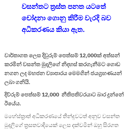
වසන්තට ත්‍රස්ත පනත යටතේ
චෝදනා ගොනු කිරීම වැරදි බව
අධිකරණය කියා ඇත.
වාර්තාගත ලෙස දිවුරුම් පෙත්සම් 12,000ක් අත්සන්
කරමින් වසන්ත මුදලිගේ නිදහස් කරගැනීමට ගොඩ
නගන ලද මහජන ව්‍යාපාරය මෙමගින් ජයග්‍රහණයන්
ලබා ගනියි.
දිව්රුම් පෙත්සම් 12,000 නීතිපතිවරයාට බාර දුන්නේ
ඊයේය.
මහේස්ත්‍රාත් අධිකරණයේ තීන්දුවටත් අනුව වසන්ත
මුදලිගේ ත්‍රසතවාදියෙක් ලෙස දක්වමින් ඔහු සිරගත