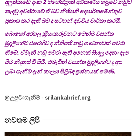
අලුත්කඩේ අංක 2 මහේස්ත්‍රාත් අධිකණය හමුවේ නඩුව
කැඳවූ අවස්ථාවේ ඒ බව නීතිපති දෙපාර්තමේන්තුව
ප්‍රකාශ කර ඇති බව ද සටහන් අඩවිය වාර්තා කරයි.
බොහෝ අරගල ක්‍රියාකරුවනට මෙන්ම වසන්ත
මුදලිගේට එරෙහිව ද නීතිපති නඩු ගණනාවක් පවරා
තිබේ. ඒවැනි නඩු පවරා ඇති අනෙක් සියලු දෙනා ඇප
පිට නිදහස් වී සිටී. එබැවින් වසන්ත මුදලිගේට ද අප
ලබා ගැනීම දැන් කාලය පිළිබඳ ප්‍රශ්නයක් පමණි.
@උපුටාගැනීම - srilankabrief.org
නවතම ලිපි