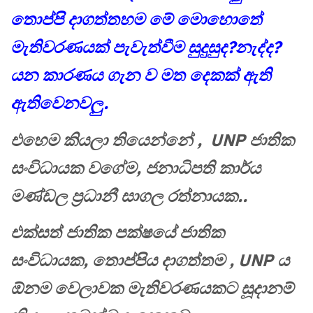
තොප්පි දාගත්තහම මේ මොහොතේ
මැතිවරණයක් පැවැත්වීම සුදුසුද?නැද්ද?
යන කාරණය ගැන ව මත දෙකක් ඇති
ඇතිවෙනවලු.
එහෙම කියලා තියෙන්නේ , UNP ජාතික
සංවිධායක වගේම, ජනාධිපති කාර්ය
මණ්ඩල ප්‍රධානී සාගල රත්නායක..
එක්සත් ජාතික පක්ෂයේ ජාතික
සංවිධායක, තොප්පිය දාගත්තම , UNP ය
ඕනම වෙලාවක මැතිවරණයකට සූදානම්