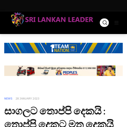
NEWS
28 JANUARY 2023
සාගලට තොප්පි දෙකයි :
තොප්පි දෙකට මත දෙකයි