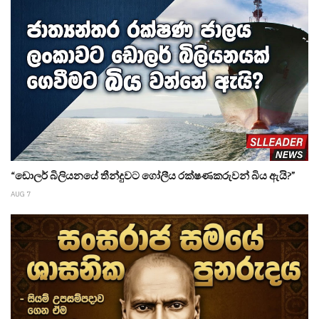
“ඩොලර් බිලියනයේ තීන්දුවට ගෝලීය රක්ෂණකරුවන් බිය ඇයි?”
AUG 7