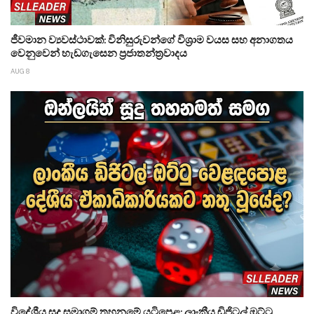
ජීවමාන ව්‍යවස්ථාවක්: විනිසුරුවන්ගේ විශ්‍රාම වයස සහ අනාගතය
වෙනුවෙන් හැඩගැසෙන ප්‍රජාතන්ත්‍රවාදය
AUG 8
විදේශීය සූදු සමාගම් තහනමේ යටිපෙළ: ලාංකීය ඩිජිටල් ඔට්ටු