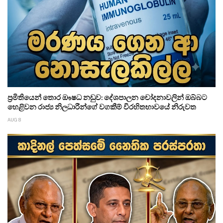
ප්‍රමිතියෙන් තොර ඖෂධ නඩුව: දේශපාලන චෝදනාවලින් ඔබ්බට
හෙළිවන රාජ්‍ය නිලධාරීන්ගේ වගකීම් විරහිතභාවයේ නිරුවත
AUG 8