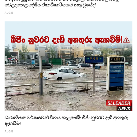
වෙළඳපොළ දේශීය ඒකාධිකාරියකට නතු වූයේද?
AUG 8
ධාරානිපාත වර්ෂාවෙන් චීනය කැළඹෙයි: බීජිං නුවරට දැඩි අනතුරු
ඇඟවීම්!
AUG 8