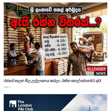
රජයේ පාලන මිල උල්ලංඝනය කරලා.. රත්න සහල් සමාගමට දඩ!
AUG 7