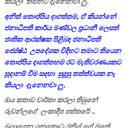
කියලා තමන්ට දැනෙනවා ලු.
අනිත් තොප්පිය දාගත්තම, ඒ කියන්නේ
ජනාධිපති කාර්ය මණ්ඩල ප්‍රධානී ලෙසත්
ජාතික ආරක්ෂක පිළිබඳ ජනාධිපති
ජ්‍යේෂ්ඨ උපදේශක විදිහට තමාට තියෙන
තොප්පිය දාගත්තහම රට මැතිවරණයකට
සූදානම් වීම සදහා සුදුසු තත්ත්වයක නෑ
කියලා දැනෙනවා ලු.
ඔය කතාව වාර්තා කරලා තිබුනේ
රුවන්ලගේ ලංකාදීප පත්තරේ ..
බලාගෙන යනකොට රනිල් ගේ මතේ