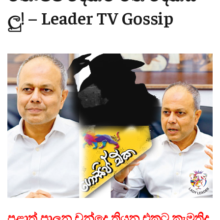
ලු! – Leader TV Gossip
පළාත් පාලන චන්දෙ තියන එකට කැමතිද