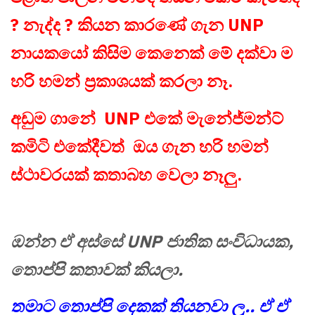
? නැද්ද ? කියන කාරණේ ගැන UNP
නායකයෝ කිසිම කෙනෙක් මේ දක්වා ම
හරි හමන් ප්‍රකාශයක් කරලා නෑ.
අඩුම ගානේ UNP එකේ මැනේජ්මන්ට්
කමිටි එකේදීවත් ඔය ගැන හරි හමන්
ස්ථාවරයක් කතාබහ වෙලා නෑලු.
ඔන්න ඒ අස්සේ UNP ජාතික සංවිධායක,
තොප්පි කතාවක් කියලා.
තමාට තොප්පි දෙකක් තියනවා ලු.. ඒ ඒ