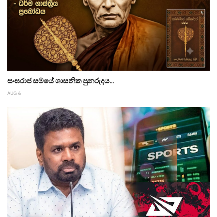
සංඝරාජ සමයේ ශාසනික පුනරුදය...
AUG 6