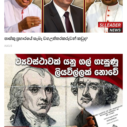
පාස්කු ප්‍රහාරයේ සැබෑ වගඋත්තරකරුවන් කවුද?
AUG 8