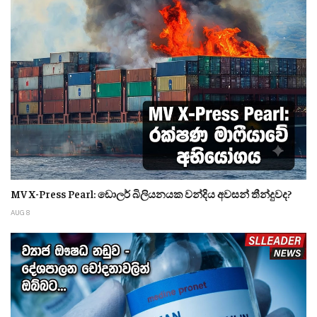
MV X-Press Pearl: ඩොලර් බිලියනයක වන්දිය අවසන් තීන්දුවද?
AUG 8