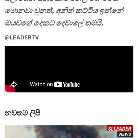
මොනවා වුනත්, අනිත් කට්ටිය ඉන්නේ
ඔයවගේ දෙකට දෙවාලේ තමයි.
@LEADERTV
නවතම ලිපි