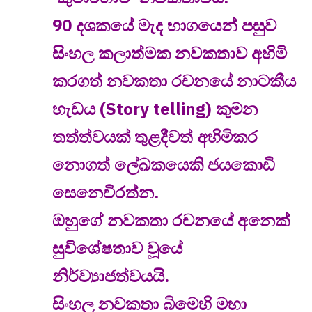
90 දශකයේ මැද භාගයෙන් පසුව
සිංහල කලාත්මක නවකතාව අහිමි
කරගත් නවකතා රචනයේ නාටකීය
හැඩය (Story telling) කුමන
තත්ත්වයක් තුළදීවත් අහිමිකර
නොගත් ලේඛකයෙකි ජයකොඩි
සෙනෙවිරත්න.
ඔහුගේ නවකතා රචනයේ අනෙක්
සුවිශේෂතාව වූයේ
නිර්ව්
යාජත්වයයි.
සිංහල නවකතා බිමෙහි මහා