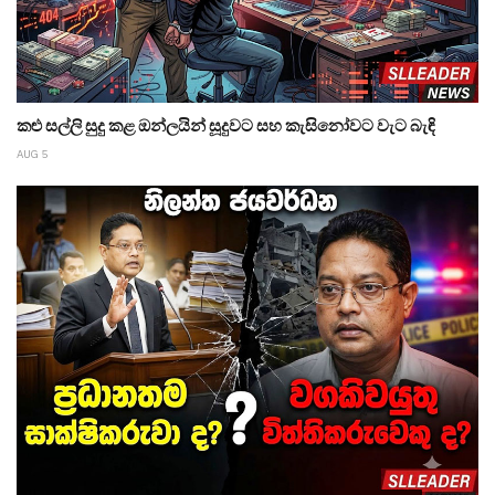
කළු සල්ලි සුදු කළ ඔන්ලයින් සූදුවට සහ කැසිනෝවට වැට බැඳි
AUG 5