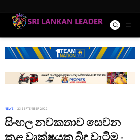
NEWS
23 SEPTEMBER 2022
සිංහල නවකතාව සෙවන
කළ වෘක්ෂයක බිඳ වැටීම -