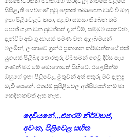
සෙනෙවිරත්න මහතාගේ කිරිඳිවැල නිවසේ එළියේ
සිසිළැති සෙවණේ පුටු දෙකක් තබාගෙන වාඩි වී ඔහු
ඉතා පිළිවෙළට කපා, අළවා සකසා තිබෙන තම
පොත් ගැන වන පුවත්පත් දැන්වීම්, සම්මුඛ සාකච්ඡා,
දැන්වීම් අඩංගු දහයක් පමණ වන ඇලබමයන්
බලමින්, ලංකාවේ ග්‍රන්ථ ප්‍රකාශන කර්මාන්තයේ එක්
යුගයක් පිළිබඳ තොරතුරු විමසමින් ගෙවූ දීර්ඝ පැය
ගණන් මට මේ මොහොතේ සිහිවේ. එළෙසින්ම
ඔහුගේ ඉතා පිළිවෙළ මුතුවන් අත් අකුරු මට දැනුදු
මැවී පෙනේ. එතරම් සුපිළිවෙල අත්පිටපත් නම් මා
කෙදිනකවත් දැක නැත.
දෙවියනේ...එතරම් නිර්ව්‍යාජ,
අවංක, පිළිවෙළ සහිත