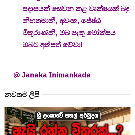
පදාසයක් සෙවන කළ වෘක්ෂයක් බඳු
නිහතමානී, අවංක, ජේෂ්ඨ
මිතුරාණනි, ඔබ පැතූ මෝක්ෂය
ඔබට අත්පත් වේවා!
@ Janaka Inimankada
නවතම ලිපි