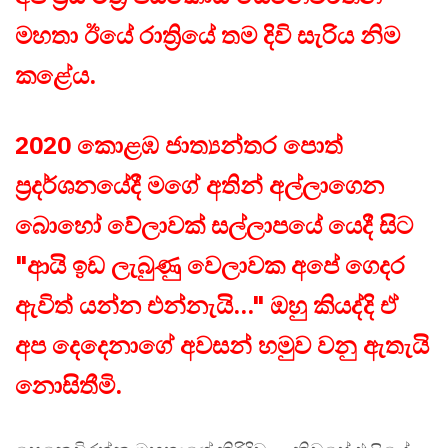
මහතා ඊයේ රාත්‍රියේ තම දිවි සැරිය නිම
කළේය.
2020
කොළඹ ජාත්‍යන්තර පොත්
ප්‍රදර්ශනයේදී මගේ අතින් අල්ලාගෙන
බොහෝ වේලාවක් සල්ලාපයේ යෙදී සිට
"ආයි ඉඩ ලැබුණු වෙලාවක අපේ ගෙදර
ඇවිත් යන්න එන්නැයි..." ඔහු කියද්දි ඒ
අප දෙදෙනාගේ අවසන් හමුව වනු ඇතැයි
නොසිතීමි.