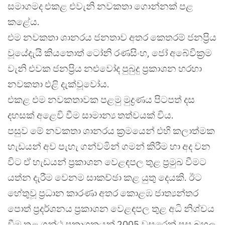
සමාගමද එකළ එවැනි නවකතා ගොන්නක් පළ
කළේය.
එම නවකතා ශානරය ජනතාව අතර කෙතරම් ජනප්‍රිය
වූයේදැයි කියතොත් ටෝනි රණසිංහ, ජෝ අබේවික්‍රම
වැනි එවක ජනප්‍රිය නළුවෝද පුබුදු ප්‍රකාශන හරහා
නවකතා එළි දැක්වූවෝය.
එකළ එම නවකතාවක පළමු මුද්‍රණය පිටපත් දස
දහසක් අළෙවි වීම සාමාන්‍ය තත්වයක් විය.
පසුව මේ නවකතා ශානරය ක්‍රමයෙන් එහි කලාත්මක
හැඩයන් අව පැහැ ගන්වමින් ගමන් කිරීම හා අද වන
විට ඒ හැඩයන් ප්‍රකාශන වෙළඳපල තුළ ප්‍රමුඛ වීමට
යත්න දැරීම වෙනම සාකච්ඡා කළ යුතු දෙයකි. ඊට
හේතුවූ ප්‍රධාන කාරණා අතර කොළඹ ජාත්‍යන්තර
පොත් ප්‍රදර්ශනය ප්‍රකාශන වෙළඳපල තුළ අධි නිශ්චය
වීම තුළ ග්‍රන්ථ ප්‍රකාශකයන් 2005 වසරෙන් පසු බහුල