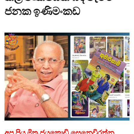
ජනක ඉණිමංකඩ
අප ප්‍රිය මිත්‍ර ජයකොඩි සෙනෙවිරත්න