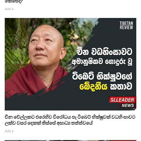
කෙසේද?
AUG 6
චීන වේල්ලකට එරෙහිව විරෝධය පෑ ටිබෙට් භික්ෂුවක් වධහිංසාවට
ලක්ව වසර දෙකක් තිස්සේ අසාධ්‍ය තත්ත්වයේ
AUG 6