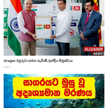
dengue මදුරුවා සමග පැමිණි ඉන්දීය මිත්‍රත්වය
AUG 6