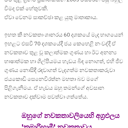
වීමද එක් හේතුවකි.
ඒවා වෙනම සාකච්ඡා කළ යුතු මාතෘකාය.
ඉහත කී නවකතා ශානරය 60 දශකයේ මැද භාගයෙන්
ඉහළට එසවී 70 දශකයේදී ජය කෙහෙළි නංවද්දී ඒ
නවකතාව තුළ වූ කලාත්මක ගුණය හා ඊට අනන්‍ය
භාෂාත්මක හා ශිල්පීයමය හැඩය බිඳ නොගත්, එහි ජීව
ගුණය නොසිඳී රඳවාගත් වැදගත්ම නවකතාකරුවා
ජයකොඩි සෙනෙවිරත්න මහතා බව මගේ
පිළිගැනීමය. ඒ හැඩය ඔහු තමන්ගේ අවසාන
නවකතාව දක්වාම පවත්වා ගත්තේය.
ඔහුගේ නවකතාවලියෙහි අග්‍රඵලය
'කුමාරිහාමී' නවකතාවය.