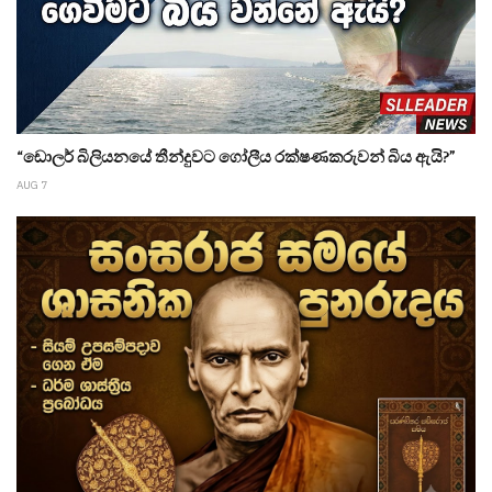
“ඩොලර් බිලියනයේ තීන්දුවට ගෝලීය රක්ෂණකරුවන් බිය ඇයි?”
AUG 7