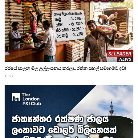
රජයේ පාලන මිල උල්ලංඝනය කරලා.. රත්න සහල් සමාගමට දඩ!
AUG 7