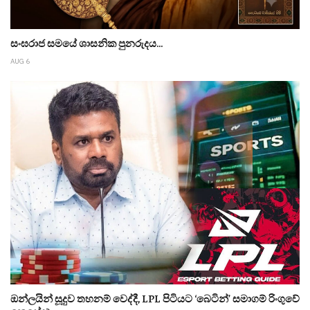
සංඝරාජ සමයේ ශාසනික පුනරුදය...
AUG 6
ඔන්ලයින් සූදුව තහනම් වෙද්දී, LPL පිටියට ‘බෙටින්’ සමාගම් රිංගුවේ