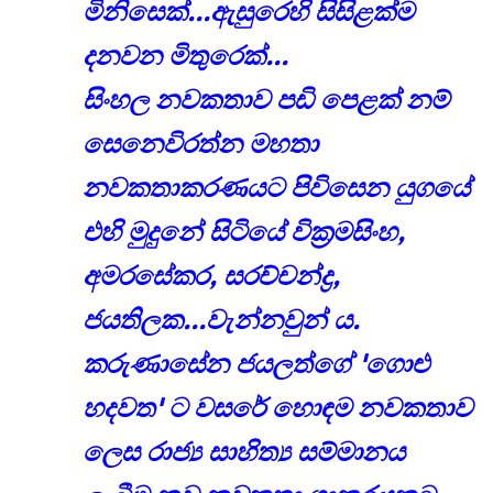
මිනිසෙක්...ඇසුරෙහි සිසිළක්ම
දනවන මිතුරෙක්...
සිංහල නවකතාව පඩි පෙළක් නම්
සෙනෙවිරත්න මහතා
නවකතාකරණයට පිවිසෙන යුගයේ
එහි මුදුනේ සිටියේ වික්‍රමසිංහ,
අමරසේකර, සරච්චන්ද්‍ර,
ජයතිලක...වැන්නවුන් ය.
කරුණාසේන ජයලත්ගේ 'ගොළු
හදවත' ට වසරේ හොඳම නවකතාව
ලෙස රාජ්‍ය සාහිත්‍ය සම්මානය