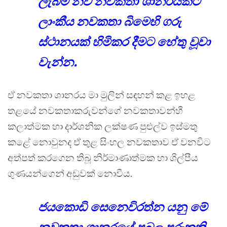
ලැබීම නව නවකතා ශානරයකට
ලාංකීය නවකතා බිමෙහි ගරු
ස්ථානයක් හිමිකර දීමට හේතු වූවා
වැන්න.
ඒ නවකතා ශානරය මා මුලින් සඳහන් කළ ඉහළ
තළයේ නවකතාකරුවන්ගේ නවකතාවන්හී
කලාත්මක හා දාර්ශනික ලක්ෂණ පුළුල්ව ඉස්මතු
කළේ නොවුනද ඒ තුළ සිංහල නවකතාව ඒ වනවිට
අත්පත් කරගෙන තිබූ නිර්මාණාත්මක හා ශිල්පීය
ගුණයන්ගෙන් අඩුවක් නොවීය.
ජයකොඩි සෙනෙවිරත්න යනු මේ