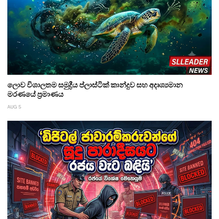
ලොව විශාලතම සමුද්‍රීය ප්ලාස්ටික් කාන්දුව සහ අදෘශ්‍යමාන
මරණයේ ප්‍රමාණය
AUG 5