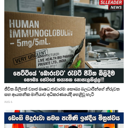
ජීවිත බිලිගත් ව්‍යාජ ඖෂධ ජාවාරම: සෞඛ්‍ය බලධාරීන්ගේ නිරුවත
සහ ආයතනික මාෆියාව අධිකරණයේදී හෙළිවූ හැටි
AUG 6