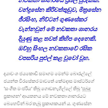
නවකතා ශානරයේ ප්‍රබල පුරුකකි.
චන්ද්‍රසේන කිරිවත්තුඩුව, මිත්‍රසේන
ජීරසිංහ, නිව්ටන් ගුණසේකර
වැන්නවුන් මේ නවකතා ශානරය
දියුණු කළ තවත් කිහිප දෙනෙකි.
ඔව්හු සිංහල නවකතාවේ රසික
වපසරිය පුළුල් කළ වූවෝ වූහ.
දයාවංශ ජයකොඩි සමාගම මෙන්ම බොරැල්ලේ
ජයන්ත වීරසේකර මාවතේ කේමදාස මාස්ටර්ගේ
'සංගීත මංජරිය' තිබූ ගොඩනැගිල්ලේ තිබූ 'පුබුදු
ප්‍රකාශන' ආයතනය මේ නවකතා ශානරයට
බෙහෙවින් බර තැබූ ප්‍රකාශකයන් ය. ගුණසේන